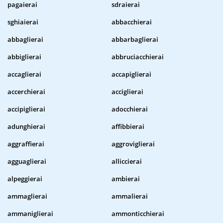
pagaierai
sdraierai
sghiaierai
abbacchierai
abbaglierai
abbarbaglierai
abbiglierai
abbruciacchierai
accaglierai
accapiglierai
accerchierai
acciglierai
accipiglierai
adocchierai
adunghierai
affibbierai
aggraffierai
aggroviglierai
agguaglierai
alliccierai
alpeggierai
ambierai
ammaglierai
ammalierai
ammaniglierai
ammonticchierai