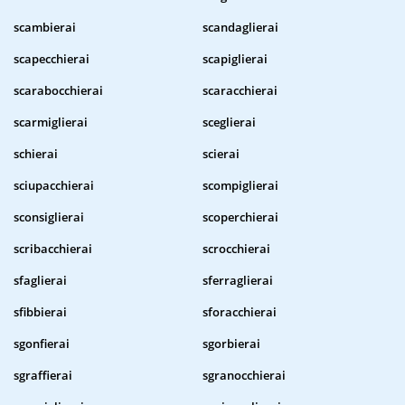
scambierai
scandaglierai
scapecchierai
scapiglierai
scarabocchierai
scaracchierai
scarmiglierai
sceglierai
schierai
scierai
sciupacchierai
scompiglierai
sconsiglierai
scoperchierai
scribacchierai
scrocchierai
sfaglierai
sferraglierai
sfibbierai
sforacchierai
sgonfierai
sgorbierai
sgraffierai
sgranocchierai