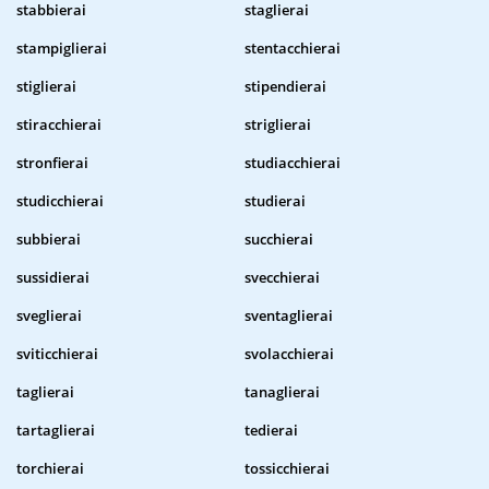
stabbierai
staglierai
stampiglierai
stentacchierai
stiglierai
stipendierai
stiracchierai
striglierai
stronfierai
studiacchierai
studicchierai
studierai
subbierai
succhierai
sussidierai
svecchierai
sveglierai
sventaglierai
sviticchierai
svolacchierai
taglierai
tanaglierai
tartaglierai
tedierai
torchierai
tossicchierai