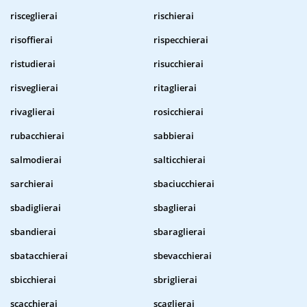
risceglierai
rischierai
risoffierai
rispecchierai
ristudierai
risucchierai
risveglierai
ritaglierai
rivaglierai
rosicchierai
rubacchierai
sabbierai
salmodierai
salticchierai
sarchierai
sbaciucchierai
sbadiglierai
sbaglierai
sbandierai
sbaraglierai
sbatacchierai
sbevacchierai
sbicchierai
sbriglierai
scacchierai
scaglierai