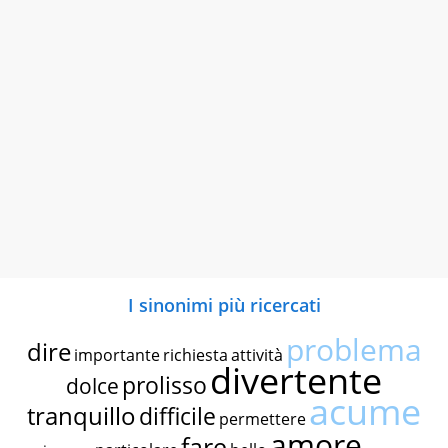
I sinonimi più ricercati
problema
dire
importante
richiesta
attività
divertente
prolisso
dolce
acume
tranquillo
difficile
permettere
amore
fare