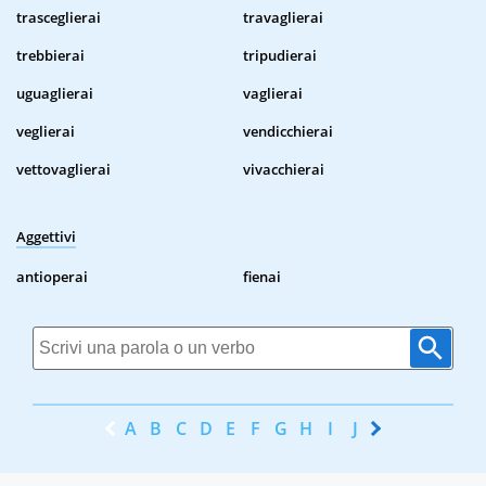
trasceglierai
travaglierai
trebbierai
tripudierai
uguaglierai
vaglierai
veglierai
vendicchierai
vettovaglierai
vivacchierai
Aggettivi
antioperai
fienai
A
B
C
D
E
F
G
H
I
J
K
L
M
N