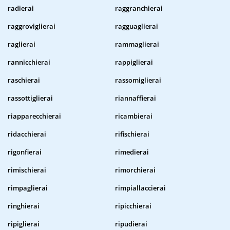
radierai
raggranchierai
raggroviglierai
ragguaglierai
raglierai
rammaglierai
rannicchierai
rappiglierai
raschierai
rassomiglierai
rassottiglierai
riannaffierai
riapparecchierai
ricambierai
ridacchierai
rifischierai
rigonfierai
rimedierai
rimischierai
rimorchierai
rimpaglierai
rimpiallaccierai
ringhierai
ripicchierai
ripiglierai
ripudierai