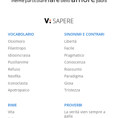
particolare
bello
inerme
paura
SAPERE
VOCABOLARIO
SINONIMI E CONTRARI
Ossimoro
Libertà
Filantropo
Facile
Idiosincrasia
Pragmatico
Pusillanime
Conoscenza
Refuso
Riassunto
Neofita
Paradigma
Iconoclasta
Gioia
Apotropaico
Tristezza
RIME
PROVERBI
Vita
La verità vien sempre a
galla