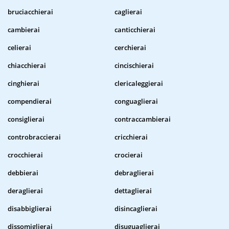
bruciacchierai
caglierai
cambierai
canticchierai
celierai
cerchierai
chiacchierai
cincischierai
cinghierai
clericaleggierai
compendierai
conguaglierai
consiglierai
contraccambierai
controbraccierai
cricchierai
crocchierai
crocierai
debbierai
debraglierai
deraglierai
dettaglierai
disabbiglierai
disincaglierai
dissomiglierai
disuguaglierai