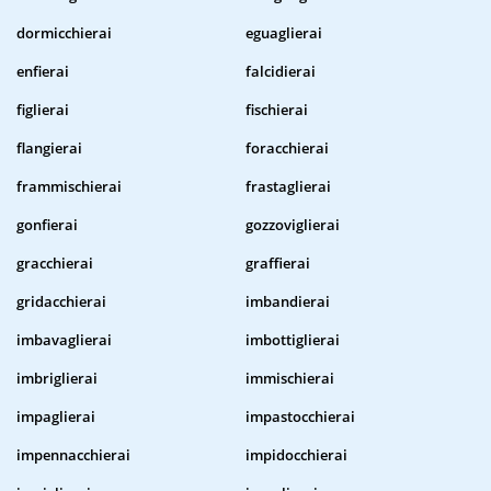
dormicchierai
eguaglierai
enfierai
falcidierai
figlierai
fischierai
flangierai
foracchierai
frammischierai
frastaglierai
gonfierai
gozzoviglierai
gracchierai
graffierai
gridacchierai
imbandierai
imbavaglierai
imbottiglierai
imbriglierai
immischierai
impaglierai
impastocchierai
impennacchierai
impidocchierai