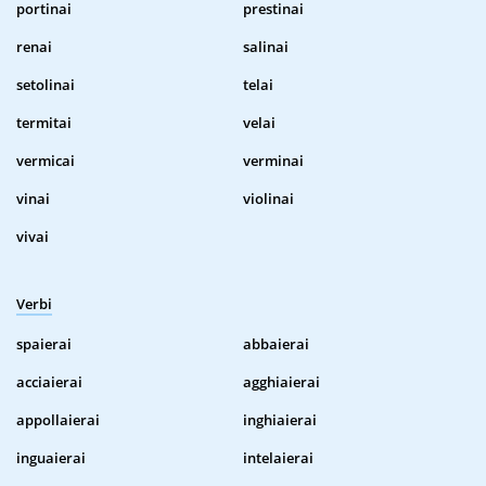
portinai
prestinai
renai
salinai
setolinai
telai
termitai
velai
vermicai
verminai
vinai
violinai
vivai
Verbi
spaierai
abbaierai
acciaierai
agghiaierai
appollaierai
inghiaierai
inguaierai
intelaierai