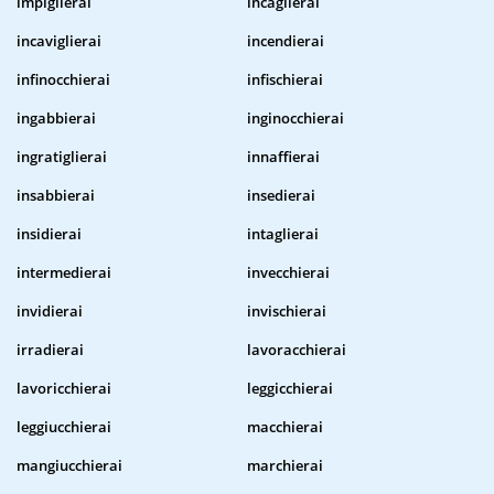
impiglierai
incaglierai
incaviglierai
incendierai
infinocchierai
infischierai
ingabbierai
inginocchierai
ingratiglierai
innaffierai
insabbierai
insedierai
insidierai
intaglierai
intermedierai
invecchierai
invidierai
invischierai
irradierai
lavoracchierai
lavoricchierai
leggicchierai
leggiucchierai
macchierai
mangiucchierai
marchierai