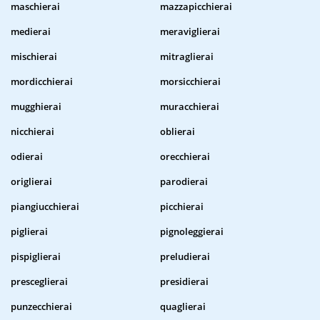
maschierai
mazzapicchierai
medierai
meraviglierai
mischierai
mitraglierai
mordicchierai
morsicchierai
mugghierai
muracchierai
nicchierai
oblierai
odierai
orecchierai
origlierai
parodierai
piangiucchierai
picchierai
piglierai
pignoleggierai
pispiglierai
preludierai
presceglierai
presidierai
punzecchierai
quaglierai