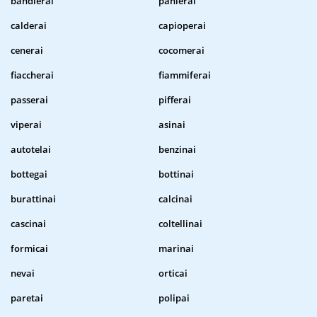
bandierai
panierai
calderai
capioperai
cenerai
cocomerai
fiaccherai
fiammiferai
passerai
pifferai
viperai
asinai
autotelai
benzinai
bottegai
bottinai
burattinai
calcinai
cascinai
coltellinai
formicai
marinai
nevai
orticai
paretai
polipai