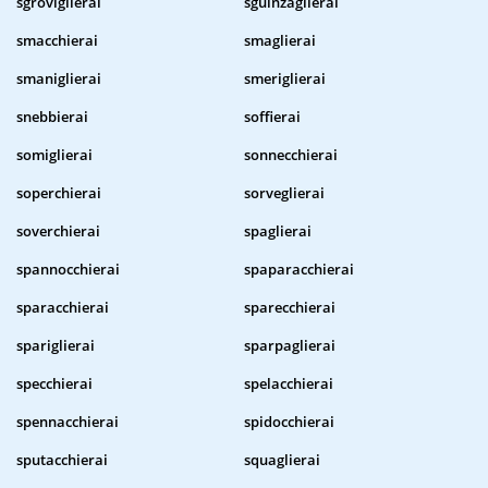
sgroviglierai
sguinzaglierai
smacchierai
smaglierai
smaniglierai
smeriglierai
snebbierai
soffierai
somiglierai
sonnecchierai
soperchierai
sorveglierai
soverchierai
spaglierai
spannocchierai
spaparacchierai
sparacchierai
sparecchierai
spariglierai
sparpaglierai
specchierai
spelacchierai
spennacchierai
spidocchierai
sputacchierai
squaglierai