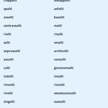
riappalti
subappalti
spalti
asfalti
assalti
basalti
contrassalti
malti
rialti
risalti
salti
smalti
soprassalti
archivolti
ascolti
consulti
culti
giureconsulti
indulti
insulti
rinvolti
risvolti
rivolti
senatoconsulti
singulti
sussulti