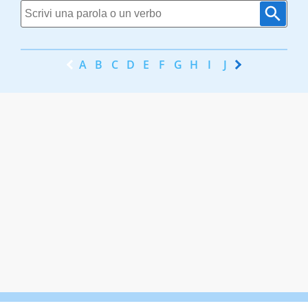
A
B
C
D
E
F
G
H
I
J
K
L
M
N