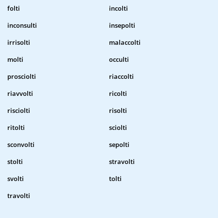
folti
incolti
inconsulti
insepolti
irrisolti
malaccolti
molti
occulti
prosciolti
riaccolti
riavvolti
ricolti
risciolti
risolti
ritolti
sciolti
sconvolti
sepolti
stolti
stravolti
svolti
tolti
travolti