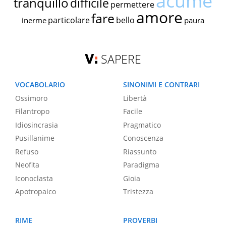
acume
tranquillo
difficile
permettere
amore
fare
particolare
bello
inerme
paura
SAPERE
VOCABOLARIO
SINONIMI E CONTRARI
Ossimoro
Libertà
Filantropo
Facile
Idiosincrasia
Pragmatico
Pusillanime
Conoscenza
Refuso
Riassunto
Neofita
Paradigma
Iconoclasta
Gioia
Apotropaico
Tristezza
RIME
PROVERBI