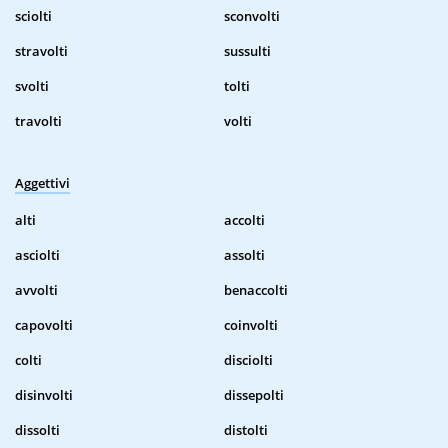
sciolti
sconvolti
stravolti
sussulti
svolti
tolti
travolti
volti
Aggettivi
alti
accolti
asciolti
assolti
avvolti
benaccolti
capovolti
coinvolti
colti
disciolti
disinvolti
dissepolti
dissolti
distolti