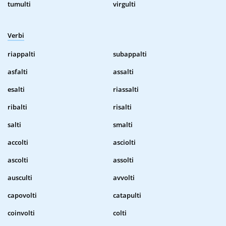
tumulti
virgulti
Verbi
riappalti
subappalti
asfalti
assalti
esalti
riassalti
ribalti
risalti
salti
smalti
accolti
asciolti
ascolti
assolti
ausculti
avvolti
capovolti
catapulti
coinvolti
colti