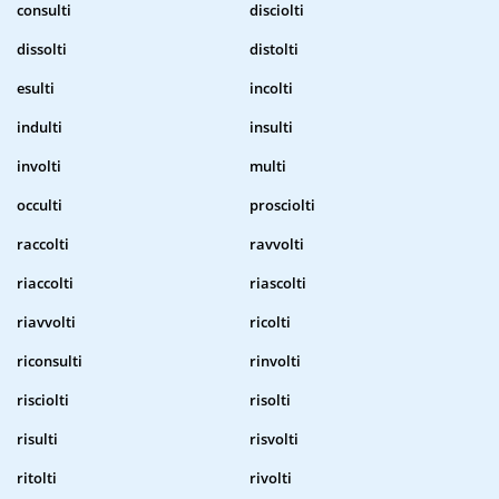
consulti
disciolti
dissolti
distolti
esulti
incolti
indulti
insulti
involti
multi
occulti
prosciolti
raccolti
ravvolti
riaccolti
riascolti
riavvolti
ricolti
riconsulti
rinvolti
risciolti
risolti
risulti
risvolti
ritolti
rivolti