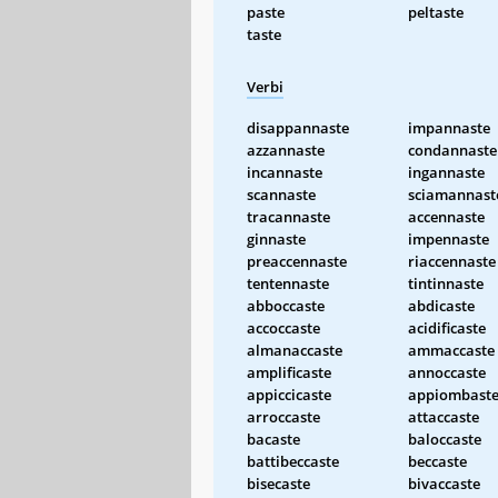
paste
peltaste
taste
Verbi
disappannaste
impannaste
azzannaste
condannaste
incannaste
ingannaste
scannaste
sciamannast
tracannaste
accennaste
ginnaste
impennaste
preaccennaste
riaccennaste
tentennaste
tintinnaste
abboccaste
abdicaste
accoccaste
acidificaste
almanaccaste
ammaccaste
amplificaste
annoccaste
appiccicaste
appiombast
arroccaste
attaccaste
bacaste
baloccaste
battibeccaste
beccaste
bisecaste
bivaccaste