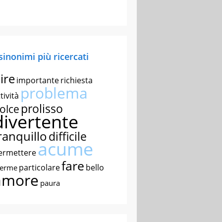
 sinonimi più ricercati
ire
importante
richiesta
problema
tività
prolisso
olce
divertente
ranquillo
difficile
acume
ermettere
fare
particolare
bello
nerme
amore
paura