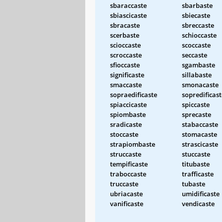
sbaraccaste
sbarbaste
sbiascicaste
sbiecaste
sbracaste
sbreccaste
scerbaste
schioccaste
scioccaste
scoccaste
scroccaste
seccaste
sfioccaste
sgambaste
significaste
sillabaste
smaccaste
smonacaste
sopraedificaste
sopredificast
spiaccicaste
spiccaste
spiombaste
sprecaste
sradicaste
stabaccaste
stoccaste
stomacaste
strapiombaste
strascicaste
struccaste
stuccaste
tempificaste
titubaste
traboccaste
trafficaste
truccaste
tubaste
ubriacaste
umidificaste
vanificaste
vendicaste