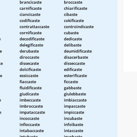
brancicaste
broccaste
carnificaste
chiarificaste
ciancicaste
cibaste
codificaste
cokificaste
contrattaccaste
controindicaste
cornificaste
cubaste
e
decodificaste
dedicaste
delegificaste
delibaste
e
derubaste
deumidificaste
diroccaste
disacerbaste
te
dissecaste
disseccaste
dolcificaste
edificaste
te
essiccaste
esterificaste
fiaccaste
ficcaste
fluidificaste
gabbaste
giudicaste
giulebbaste
e
imbeccaste
imbiaccaste
imbroccaste
impaccaste
e
impataccaste
impiccaste
incoccaste
incubaste
infioccaste
infoibaste
intabaccaste
intaccaste
intubaste
inurbaste