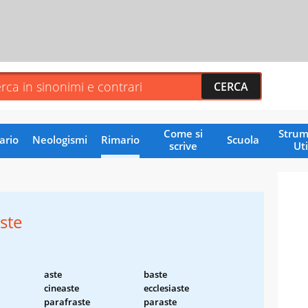
Come si
Strum
ario
Neologismi
Rimario
Scuola
scrive
Uti
ste
aste
baste
cineaste
ecclesiaste
parafraste
paraste