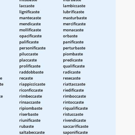
laccaste
lambiccaste
lignificaste
lubrificaste
mantecaste
masturbaste
mendicaste
mercificaste
mollificaste
monacaste
opacificaste
orbaste
palificaste
panificaste
personificaste
perturbaste
piluccaste
piombaste
placcaste
predicaste
prolificaste
qualificaste
raddobbaste
radicaste
te
recaste
resecaste
te
riappiccicaste
riattaccaste
riconficcaste
riedificaste
te
rimbeccaste
rimboccaste
rinsaccaste
rintoccaste
ripiombaste
riqualificaste
riserbaste
ristuccaste
riunificaste
rivendicaste
rubaste
saccarificaste
saltabeccaste
saponificaste