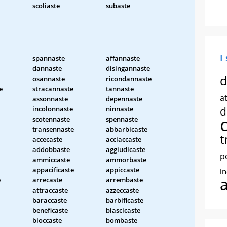
scoliaste
subaste
I
spannaste
affannaste
dannaste
disingannaste
d
osannaste
ricondannaste
e
stracannaste
tannaste
at
assonnaste
depennaste
incolonnaste
ninnaste
d
scotennaste
spennaste
transennaste
abbarbicaste
t
accecaste
acciaccaste
addobbaste
aggiudicaste
p
ammiccaste
ammorbaste
appacificaste
appiccaste
i
e
arrecaste
arrembaste
attraccaste
azzeccaste
baraccaste
barbificaste
beneficaste
biascicaste
bloccaste
bombaste