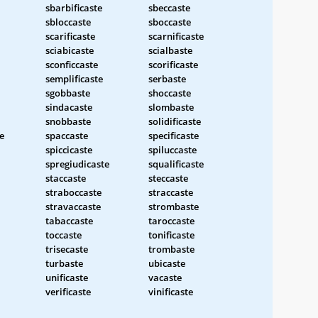
sbarbificaste
sbeccaste
sbloccaste
sboccaste
scarificaste
scarnificaste
sciabicaste
scialbaste
sconficcaste
scorificaste
semplificaste
serbaste
sgobbaste
shoccaste
sindacaste
slombaste
snobbaste
solidificaste
e
spaccaste
specificaste
spiccicaste
spiluccaste
spregiudicaste
squalificaste
staccaste
steccaste
straboccaste
straccaste
stravaccaste
strombaste
tabaccaste
taroccaste
toccaste
tonificaste
trisecaste
trombaste
turbaste
ubicaste
unificaste
vacaste
verificaste
vinificaste