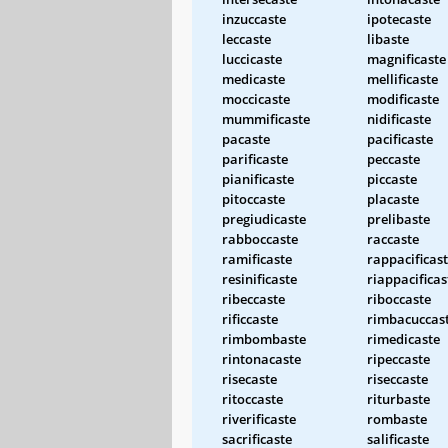
inzuccaste
ipotecaste
leccaste
libaste
luccicaste
magnificaste
medicaste
mellificaste
moccicaste
modificaste
mummificaste
nidificaste
pacaste
pacificaste
parificaste
peccaste
pianificaste
piccaste
pitoccaste
placaste
pregiudicaste
prelibaste
rabboccaste
raccaste
ramificaste
rappacificas
resinificaste
riappacificas
ribeccaste
riboccaste
rificcaste
rimbacuccas
rimbombaste
rimedicaste
rintonacaste
ripeccaste
risecaste
riseccaste
ritoccaste
riturbaste
riverificaste
rombaste
sacrificaste
salificaste