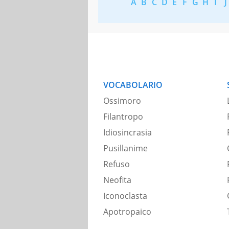
A
B
C
D
E
F
G
H
I
J
VOCABOLARIO
Ossimoro
Filantropo
Idiosincrasia
Pusillanime
Refuso
Neofita
Iconoclasta
Apotropaico