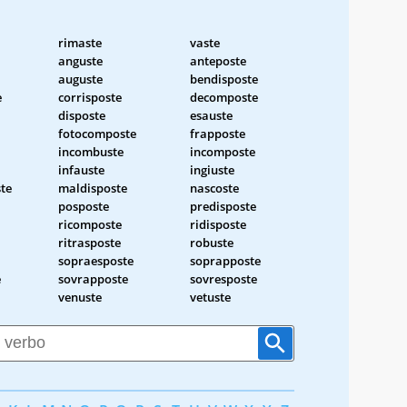
rimaste
vaste
anguste
anteposte
auguste
bendisposte
e
corrisposte
decomposte
disposte
esauste
fotocomposte
frapposte
incombuste
incomposte
infauste
ingiuste
te
maldisposte
nascoste
posposte
predisposte
ricomposte
ridisposte
ritrasposte
robuste
sopraesposte
soprapposte
e
sovrapposte
sovresposte
venuste
vetuste