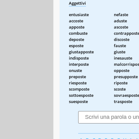
Aggettivi
entusiaste
nefaste
accoste
aduste
apposte
ascoste
combuste
contrappost
deposte
discoste
esposte
fauste
giustapposte
giuste
indisposte
inesauste
interposte
malcorrispos
onuste
opposte
preposte
presupposte
riesposte
riposte
scomposte
scoste
sottoesposte
sovraespost
suesposte
trasposte