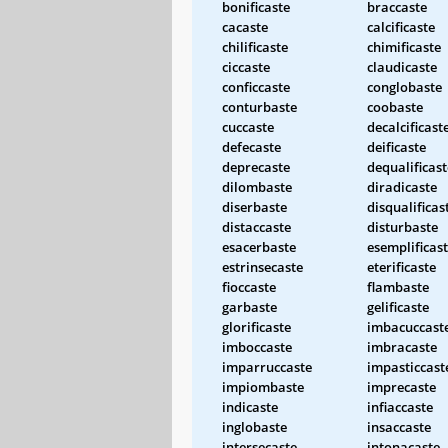
bonificaste
braccaste
cacaste
calcificaste
chilificaste
chimificaste
ciccaste
claudicaste
conficcaste
conglobaste
conturbaste
coobaste
cuccaste
decalcificast
defecaste
deificaste
deprecaste
dequalificast
dilombaste
diradicaste
diserbaste
disqualificas
distaccaste
disturbaste
esacerbaste
esemplificas
estrinsecaste
eterificaste
fioccaste
flambaste
garbaste
gelificaste
glorificaste
imbacuccast
imboccaste
imbracaste
imparruccaste
impasticcast
impiombaste
imprecaste
indicaste
infiaccaste
inglobaste
insaccaste
intersecaste
intonacaste