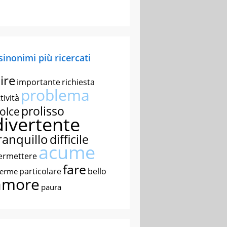
 sinonimi più ricercati
ire
importante
richiesta
problema
tività
prolisso
olce
divertente
ranquillo
difficile
acume
ermettere
fare
particolare
bello
nerme
amore
paura