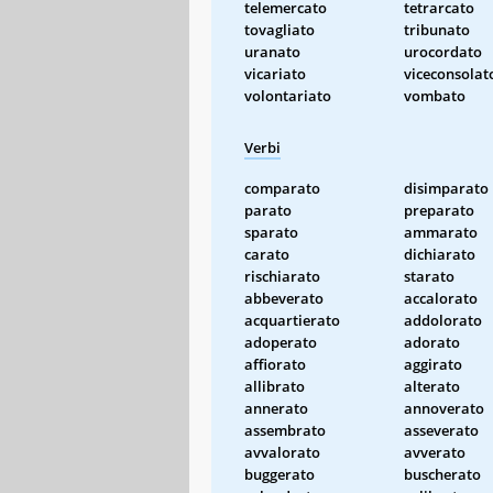
telemercato
tetrarcato
tovagliato
tribunato
uranato
urocordato
vicariato
viceconsolat
volontariato
vombato
Verbi
comparato
disimparato
parato
preparato
sparato
ammarato
carato
dichiarato
rischiarato
starato
abbeverato
accalorato
acquartierato
addolorato
adoperato
adorato
affiorato
aggirato
allibrato
alterato
annerato
annoverato
assembrato
asseverato
avvalorato
avverato
buggerato
buscherato