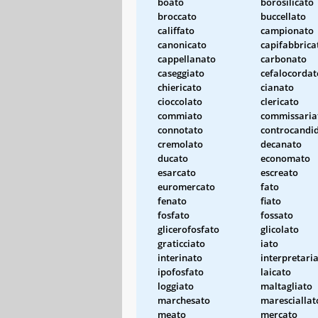
boato
borosilicato
broccato
buccellato
califfato
campionato
canonicato
capifabbrica
cappellanato
carbonato
caseggiato
cefalocordat
chiericato
cianato
cioccolato
clericato
commiato
commissaria
connotato
controcandi
cremolato
decanato
ducato
economato
esarcato
escreato
euromercato
fato
fenato
fiato
fosfato
fossato
glicerofosfato
glicolato
graticciato
iato
interinato
interpretari
ipofosfato
laicato
loggiato
maltagliato
marchesato
maresciallat
meato
mercato