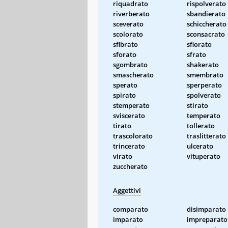
riquadrato
rispolverato
riverberato
sbandierato
sceverato
schiccherato
scolorato
sconsacrato
sfibrato
sfiorato
sforato
sfrato
sgombrato
shakerato
smascherato
smembrato
sperato
sperperato
spirato
spolverato
stemperato
stirato
sviscerato
temperato
tirato
tollerato
trascolorato
traslitterato
trincerato
ulcerato
virato
vituperato
zuccherato
Aggettivi
comparato
disimparato
imparato
impreparato