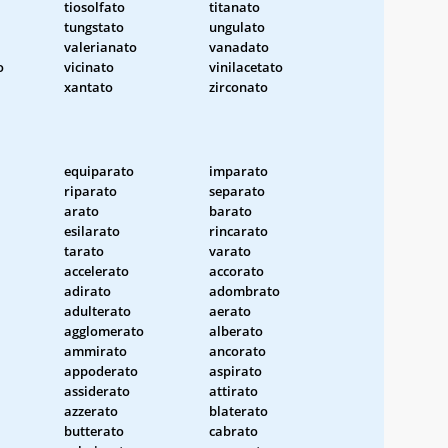
tiosolfato
titanato
tungstato
ungulato
valerianato
vanadato
o
vicinato
vinilacetato
xantato
zirconato
equiparato
imparato
riparato
separato
arato
barato
esilarato
rincarato
tarato
varato
accelerato
accorato
adirato
adombrato
adulterato
aerato
agglomerato
alberato
ammirato
ancorato
appoderato
aspirato
assiderato
attirato
azzerato
blaterato
butterato
cabrato