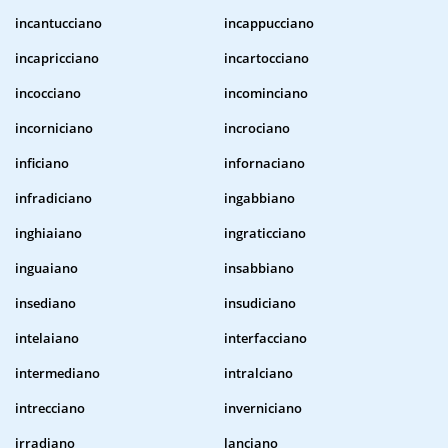
incantucciano
incappucciano
incapricciano
incartocciano
incocciano
incominciano
incorniciano
incrociano
inficiano
infornaciano
infradiciano
ingabbiano
inghiaiano
ingraticciano
inguaiano
insabbiano
insediano
insudiciano
intelaiano
interfacciano
intermediano
intralciano
intrecciano
inverniciano
irradiano
lanciano