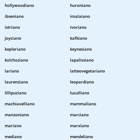
hollywoodiano
huroniano
ibseniano
imalaiano
istriano
ivoriano
joyciano
kafkiano
kepleriano
keynesiano
kolchoziano
lapalissiano
lariano
latteovegetariano
laurenziano
leopardiano
lillipuziano
luculliano
machiavelliano
mammaliano
manzoniano
marciano
mariano
marxiano
mediano
mendeliano