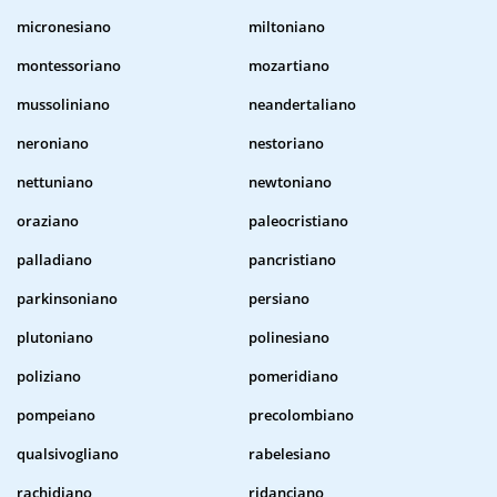
micronesiano
miltoniano
montessoriano
mozartiano
mussoliniano
neandertaliano
neroniano
nestoriano
nettuniano
newtoniano
oraziano
paleocristiano
palladiano
pancristiano
parkinsoniano
persiano
plutoniano
polinesiano
poliziano
pomeridiano
pompeiano
precolombiano
qualsivogliano
rabelesiano
rachidiano
ridanciano