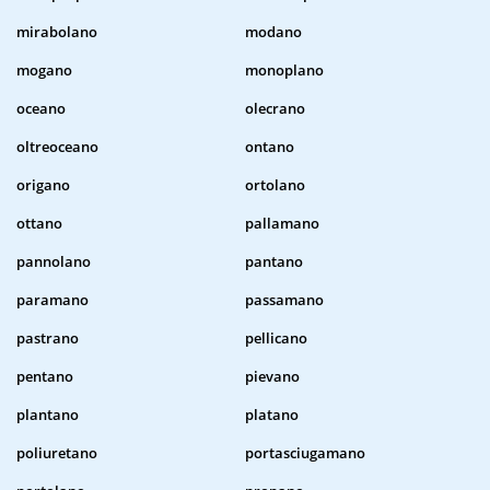
mirabolano
modano
mogano
monoplano
oceano
olecrano
oltreoceano
ontano
origano
ortolano
ottano
pallamano
pannolano
pantano
paramano
passamano
pastrano
pellicano
pentano
pievano
plantano
platano
poliuretano
portasciugamano