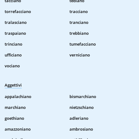
tacciano
tediano
torrefacciano
tracciano
tralasciano
tranciano
traspaiano
trebbiano
trinciano
tumefacciano
ufficiano
verniciano
vociano
Aggettivi
appalachiano
bismarchiano
marchiano
nietzschiano
goethiano
adleriano
amazzoniano
ambrosiano