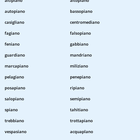
altipiano
altopiano
autopiano
bassopiano
casigliano
centromediano
fagiano
falsopiano
feniano
gabbiano
guardiano
mandriano
marcapiano
miliziano
pelagiano
penepiano
posapiano
ripiano
salopiano
semipiano
spiano
tahitiano
trebbiano
trottapiano
vespasiano
acquaplano