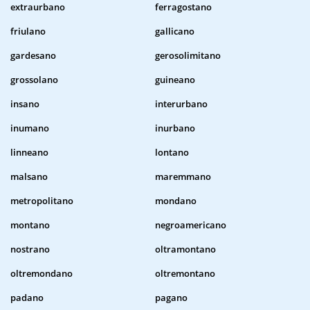
extraurbano
ferragostano
friulano
gallicano
gardesano
gerosolimitano
grossolano
guineano
insano
interurbano
inumano
inurbano
linneano
lontano
malsano
maremmano
metropolitano
mondano
montano
negroamericano
nostrano
oltramontano
oltremondano
oltremontano
padano
pagano