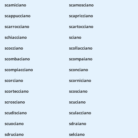
scamiciano
scamosciano
scappucciano
scapricciano
scarrocciano
scartocciano
schiacciano
sciano
scocciano
scollacciano
scombaciano
scompaiano
scompiacciano
sconciano
scorciano
scorniciano
scortecciano
scosciano
scrosciano
scuciano
scudisciano
sculacciano
scuociano
sdraiano
sdruciano
selciano