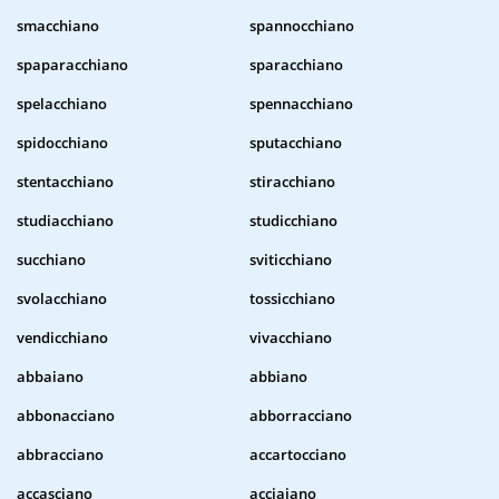
smacchiano
spannocchiano
spaparacchiano
sparacchiano
spelacchiano
spennacchiano
spidocchiano
sputacchiano
stentacchiano
stiracchiano
studiacchiano
studicchiano
succhiano
sviticchiano
svolacchiano
tossicchiano
vendicchiano
vivacchiano
abbaiano
abbiano
abbonacciano
abborracciano
abbracciano
accartocciano
accasciano
acciaiano