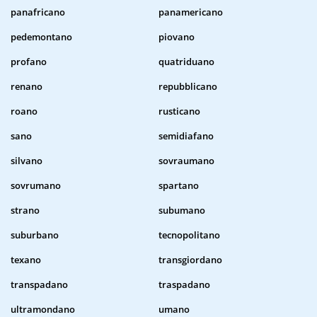
panafricano
panamericano
pedemontano
piovano
profano
quatriduano
renano
repubblicano
roano
rusticano
sano
semidiafano
silvano
sovraumano
sovrumano
spartano
strano
subumano
suburbano
tecnopolitano
texano
transgiordano
transpadano
traspadano
ultramondano
umano