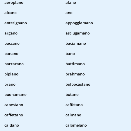
aeroplano
alano
alcano
ano
antesignano
appoggiamano
argano
asciugamano
baccano
baciamano
banano
bano
barracano
battimano
biplano
brahmano
brano
bulbocastano
buonamano
butano
cabestano
caffetano
caffettano
caimano
caldano
calomelano