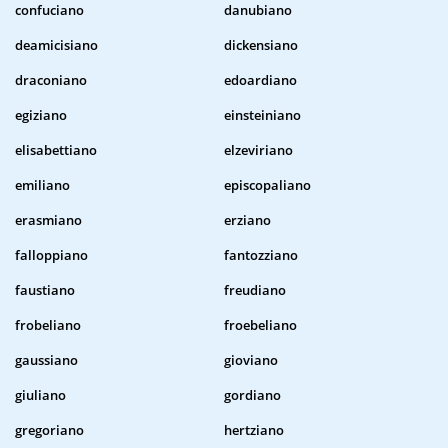
confuciano
danubiano
deamicisiano
dickensiano
draconiano
edoardiano
egiziano
einsteiniano
elisabettiano
elzeviriano
emiliano
episcopaliano
erasmiano
erziano
falloppiano
fantozziano
faustiano
freudiano
frobeliano
froebeliano
gaussiano
gioviano
giuliano
gordiano
gregoriano
hertziano