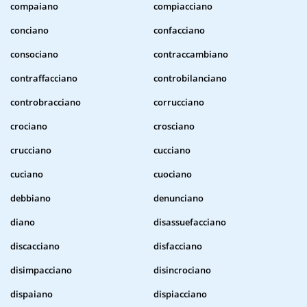
compaiano
compiacciano
conciano
confacciano
consociano
contraccambiano
contraffacciano
controbilanciano
controbracciano
corrucciano
crociano
crosciano
crucciano
cucciano
cuciano
cuociano
debbiano
denunciano
diano
disassuefacciano
discacciano
disfacciano
disimpacciano
disincrociano
dispaiano
dispiacciano