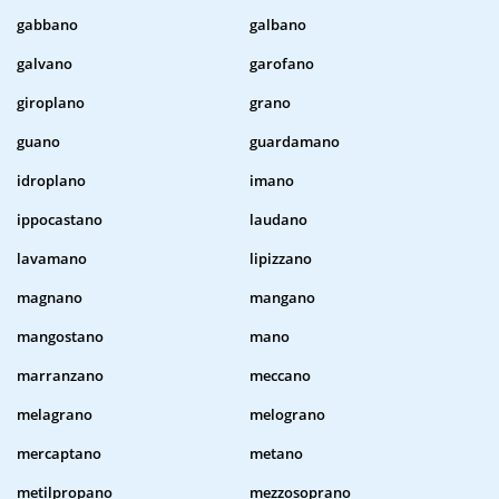
gabbano
galbano
galvano
garofano
giroplano
grano
guano
guardamano
idroplano
imano
ippocastano
laudano
lavamano
lipizzano
magnano
mangano
mangostano
mano
marranzano
meccano
melagrano
melograno
mercaptano
metano
metilpropano
mezzosoprano