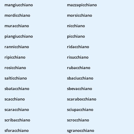
mangiucchiano
mazzapicchiano
mordicchiano
morsicchiano
muracchiano
nicchiano
piangiucchiano
picchiano
rannicchiano
ridacchiano
ripicchiano
risucchiano
rosicchiano
rubacchiano
salticchiano
sbaciucchiano
sbatacchiano
sbevacchiano
scacchiano
scarabocchiano
scaracchiano
sciupacchiano
scribacchiano
scrocchiano
sforacchiano
sgranocchiano