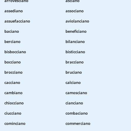
arrovesciano
asciano
assediano
associano
assuefacciano
aviolanciano
baciano
beneficiano
berciano
bilanciano
bisbocciano
bisticciano
bocciano
bracciano
brocciano
bruciano
cacciano
calciano
cambiano
camosciano
chiocciano
cianciano
ciucciano
combaciano
cominciano
commerciano