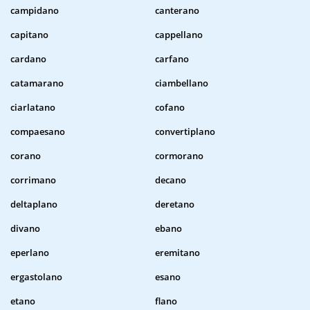
campidano
canterano
capitano
cappellano
cardano
carfano
catamarano
ciambellano
ciarlatano
cofano
compaesano
convertiplano
corano
cormorano
corrimano
decano
deltaplano
deretano
divano
ebano
eperlano
eremitano
ergastolano
esano
etano
flano