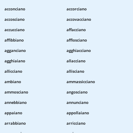
acconciano
accorciano
accosciano
accovacciano
accucciano
affacciano
affibbiano
afflosciano
agganciano
agghiacciano
agghiaiano
allacciano
allicciano
allisciano
ambiano
ammassicciano
ammosciano
angosciano
annebbiano
annunciano
appaiano
appollaiano
arrabbiano
arricciano