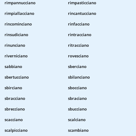
rimpannucciano
rimpasticciano
rimpiallacciano
rincantucciano
rincominciano
rinfacciano
rinsudiciano
rintracciano
rinunciano
ritracciano
riverniciano
rovesciano
sabbiano
sberciano
sbertucciano
sbilanciano
sbirciano
sbocciano
sbracciano
sbraciano
sbrecciano
sbucciano
scacciano
scalciano
scalpicciano
scambiano