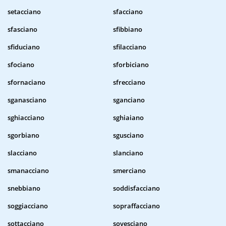
setacciano
sfacciano
sfasciano
sfibbiano
sfiduciano
sfilacciano
sfociano
sforbiciano
sfornaciano
sfrecciano
sganasciano
sganciano
sghiacciano
sghiaiano
sgorbiano
sgusciano
slacciano
slanciano
smanacciano
smerciano
snebbiano
soddisfacciano
soggiacciano
sopraffacciano
sottacciano
sovesciano