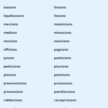
lasciano
linciano
liquefacciano
lisciano
marciano
massicciano
mediano
minacciano
nocciano
nuocciano
officiano
pagaiano
paiano
pasticciano
pesticciano
piacciano
pisciano
pomiciano
preannunciano
procacciano
pronunciano
putrefacciano
rabberciano
raccapricciano