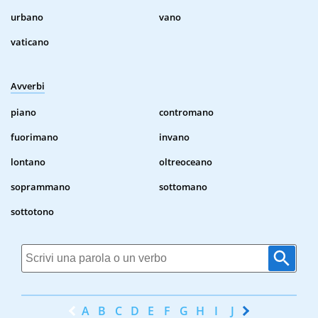
urbano
vano
vaticano
Avverbi
piano
contromano
fuorimano
invano
lontano
oltreoceano
soprammano
sottomano
sottotono
A
B
C
D
E
F
G
H
I
J
K
L
M
N