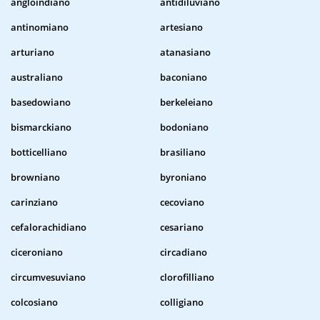
angloindiano
antidiluviano
antinomiano
artesiano
arturiano
atanasiano
australiano
baconiano
basedowiano
berkeleiano
bismarckiano
bodoniano
botticelliano
brasiliano
browniano
byroniano
carinziano
cecoviano
cefalorachidiano
cesariano
ciceroniano
circadiano
circumvesuviano
clorofilliano
colcosiano
colligiano