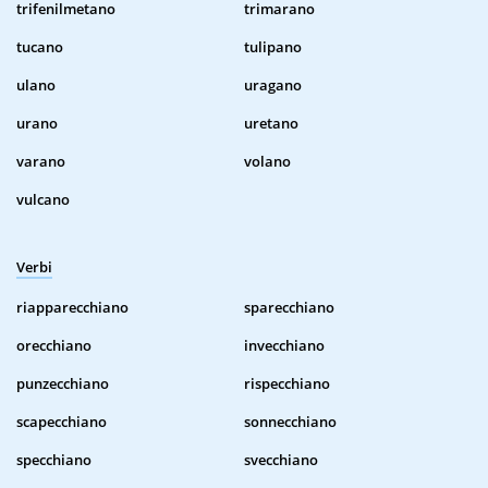
trifenilmetano
trimarano
tucano
tulipano
ulano
uragano
urano
uretano
varano
volano
vulcano
Verbi
riapparecchiano
sparecchiano
orecchiano
invecchiano
punzecchiano
rispecchiano
scapecchiano
sonnecchiano
specchiano
svecchiano