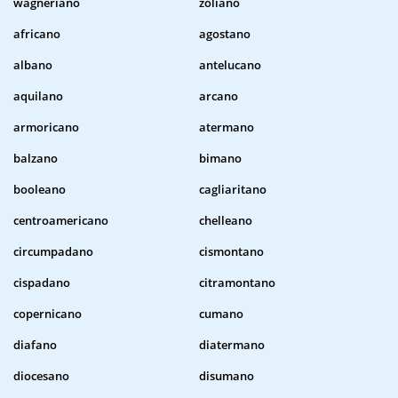
wagneriano
zoliano
africano
agostano
albano
antelucano
aquilano
arcano
armoricano
atermano
balzano
bimano
booleano
cagliaritano
centroamericano
chelleano
circumpadano
cismontano
cispadano
citramontano
copernicano
cumano
diafano
diatermano
diocesano
disumano