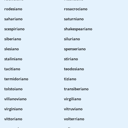
rodesiano
rosacrociano
sahariano
saturniano
scespiriano
shakespeariano
siberiano
siluriano
slesiano
spenseriano
staliniano
stiriano
tacitiano
teodosiano
termidoriano
tiziano
tolstoiano
transiberiano
villanoviano
virgiliano
virginiano
vitruviano
vittoriano
volterriano