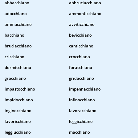
abbacchiano
abbruciacchiano
adocchiano
ammonticchiano
ammucchiano
avviticchiano
bacchiano
bevicchiano
bruciacchiano
canticchiano
cricchiano
crocchiano
dormicchiano
foracchiano
gracchiano
gridacchiano
impastocchiano
impennacchiano
impidocchiano
infinocchiano
inginocchiano
lavoracchiano
lavoricchiano
leggicchiano
leggiucchiano
macchiano