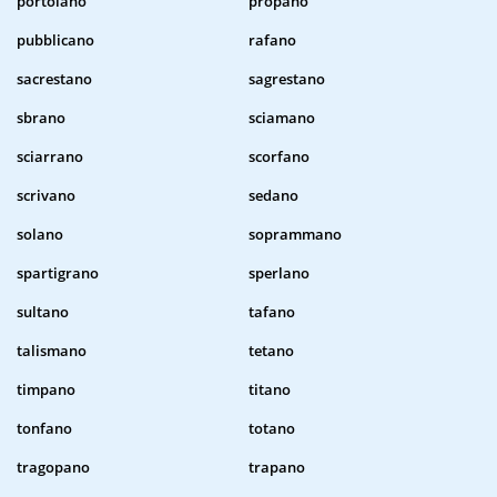
portolano
propano
pubblicano
rafano
sacrestano
sagrestano
sbrano
sciamano
sciarrano
scorfano
scrivano
sedano
solano
soprammano
spartigrano
sperlano
sultano
tafano
talismano
tetano
timpano
titano
tonfano
totano
tragopano
trapano