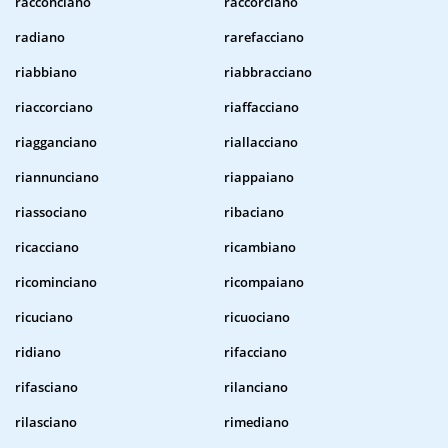
racconciano
raccorciano
radiano
rarefacciano
riabbiano
riabbracciano
riaccorciano
riaffacciano
riagganciano
riallacciano
riannunciano
riappaiano
riassociano
ribaciano
ricacciano
ricambiano
ricominciano
ricompaiano
ricuciano
ricuociano
ridiano
rifacciano
rifasciano
rilanciano
rilasciano
rimediano