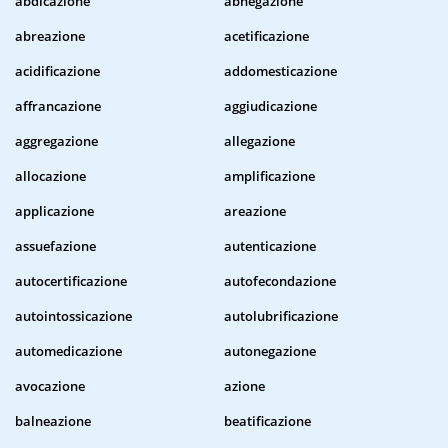
abdicazione
abnegazione
abreazione
acetificazione
acidificazione
addomesticazione
affrancazione
aggiudicazione
aggregazione
allegazione
allocazione
amplificazione
applicazione
areazione
assuefazione
autenticazione
autocertificazione
autofecondazione
autointossicazione
autolubrificazione
automedicazione
autonegazione
avocazione
azione
balneazione
beatificazione