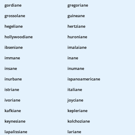
gordiane
gregoriane
grossolane
guineane
hegeliane
hertziane
hollywoodiane
huroniane
ibseniane
imalaiane
immane
inane
insane
inumane
inurbane
ispanoamericane
istriane
italiane
ivoriane
joyciane
kafkiane
kepleriane
keynesiane
kolchoziane
lapalissiane
lariane