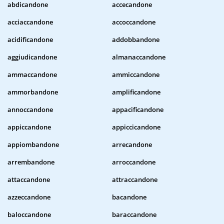
abdicandone
accecandone
acciaccandone
accoccandone
acidificandone
addobbandone
aggiudicandone
almanaccandone
ammaccandone
ammiccandone
ammorbandone
amplificandone
annoccandone
appacificandone
appiccandone
appiccicandone
appiombandone
arrecandone
arrembandone
arroccandone
attaccandone
attraccandone
azzeccandone
bacandone
baloccandone
baraccandone