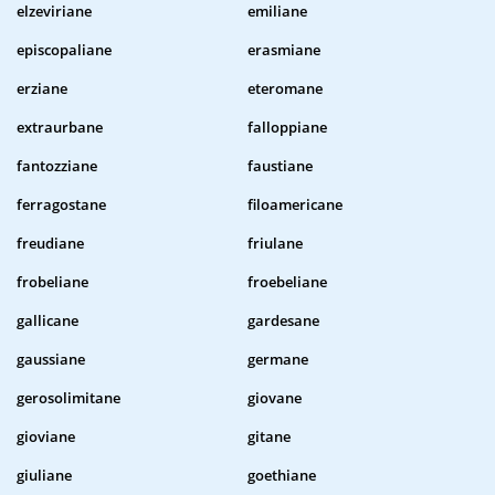
elzeviriane
emiliane
episcopaliane
erasmiane
erziane
eteromane
extraurbane
falloppiane
fantozziane
faustiane
ferragostane
filoamericane
freudiane
friulane
frobeliane
froebeliane
gallicane
gardesane
gaussiane
germane
gerosolimitane
giovane
gioviane
gitane
giuliane
goethiane