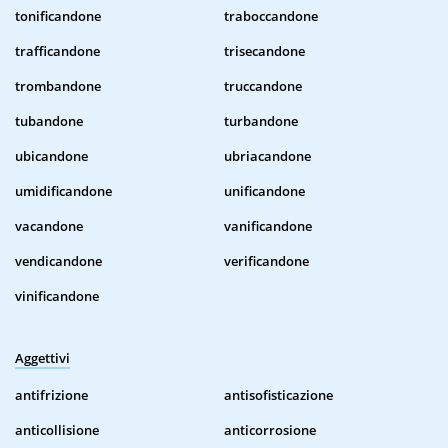
tonificandone
traboccandone
trafficandone
trisecandone
trombandone
truccandone
tubandone
turbandone
ubicandone
ubriacandone
umidificandone
unificandone
vacandone
vanificandone
vendicandone
verificandone
vinificandone
Aggettivi
antifrizione
antisofisticazione
anticollisione
anticorrosione