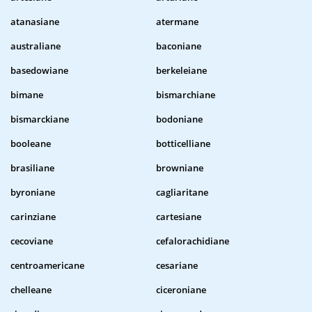
atanasiane
atermane
australiane
baconiane
basedowiane
berkeleiane
bimane
bismarchiane
bismarckiane
bodoniane
booleane
botticelliane
brasiliane
browniane
byroniane
cagliaritane
carinziane
cartesiane
cecoviane
cefalorachidiane
centroamericane
cesariane
chelleane
ciceroniane