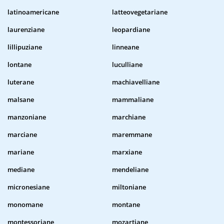
latinoamericane
latteovegetariane
laurenziane
leopardiane
lillipuziane
linneane
lontane
luculliane
luterane
machiavelliane
malsane
mammaliane
manzoniane
marchiane
marciane
maremmane
mariane
marxiane
mediane
mendeliane
micronesiane
miltoniane
monomane
montane
montessoriane
mozartiane