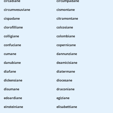
circadiane
circumpadane
circumvesuviane
cismontane
cispadane
citramontane
clorofilliane
colcosiane
colligiane
colombiane
confuciane
copernicane
cumane
dannunziane
danubiane
deamicisiane
diafane
diatermane
dickensiane
diocesane
disumane
draconiane
edoardiane
egiziane
einsteiniane
elisabettiane