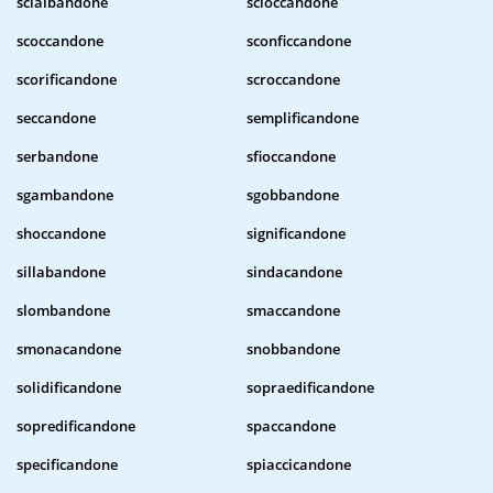
scialbandone
scioccandone
scoccandone
sconficcandone
scorificandone
scroccandone
seccandone
semplificandone
serbandone
sfioccandone
sgambandone
sgobbandone
shoccandone
significandone
sillabandone
sindacandone
slombandone
smaccandone
smonacandone
snobbandone
solidificandone
sopraedificandone
sopredificandone
spaccandone
specificandone
spiaccicandone