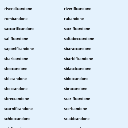
rivendicandone
riverificandone
rombandone
rubandone
saccarificandone
sacrificandone
salificandone
saltabeccandone
saponificandone
sbaraccandone
sbarbandone
sbarbificandone
sbeccandone
sbiascicandone
sbiecandone
sbloccandone
sboccandone
sbracandone
sbreccandone
scarificandone
scarnificandone
scerbandone
schioccandone
sciabicandone