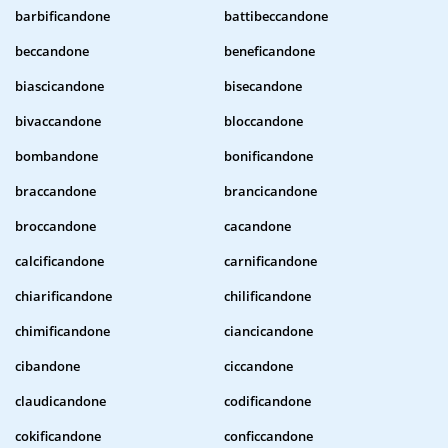
barbificandone
battibeccandone
beccandone
beneficandone
biascicandone
bisecandone
bivaccandone
bloccandone
bombandone
bonificandone
braccandone
brancicandone
broccandone
cacandone
calcificandone
carnificandone
chiarificandone
chilificandone
chimificandone
ciancicandone
cibandone
ciccandone
claudicandone
codificandone
cokificandone
conficcandone