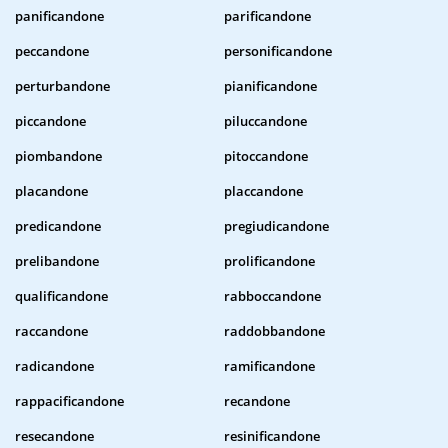
panificandone
parificandone
peccandone
personificandone
perturbandone
pianificandone
piccandone
piluccandone
piombandone
pitoccandone
placandone
placcandone
predicandone
pregiudicandone
prelibandone
prolificandone
qualificandone
rabboccandone
raccandone
raddobbandone
radicandone
ramificandone
rappacificandone
recandone
resecandone
resinificandone