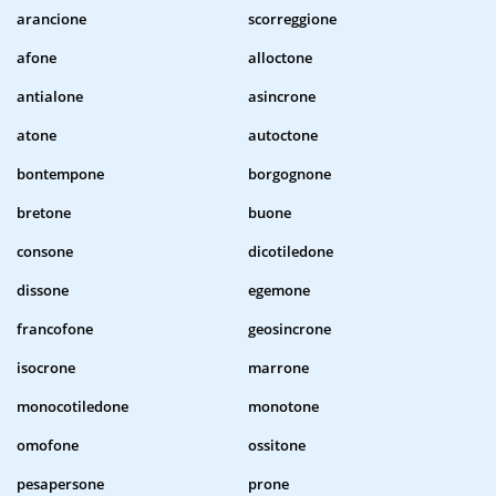
arancione
scorreggione
afone
alloctone
antialone
asincrone
atone
autoctone
bontempone
borgognone
bretone
buone
consone
dicotiledone
dissone
egemone
francofone
geosincrone
isocrone
marrone
monocotiledone
monotone
omofone
ossitone
pesapersone
prone