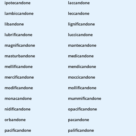
ipotecandone
laccandone
lambiccandone
leccandone
libandone
lignificandone
lubrificandone
luccicandone
magnificandone
mantecandone
masturbandone
medicandone
mellificandone
mendicandone
mercificandone
moccicandone
modificandone
mollificandone
monacandone
mummificandone
nidificandone
opacificandone
orbandone
pacandone
pacificandone
palificandone