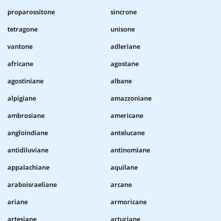
proparossitone
sincrone
tetragone
unisone
vantone
adleriane
africane
agostane
agostiniane
albane
alpigiane
amazzoniane
ambrosiane
americane
angloindiane
antelucane
antidiluviane
antinomiane
appalachiane
aquilane
araboisraeliane
arcane
ariane
armoricane
artesiane
arturiane