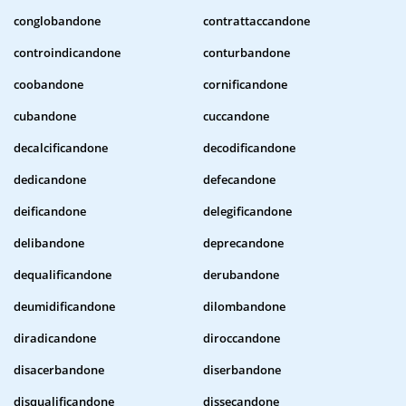
conglobandone
contrattaccandone
controindicandone
conturbandone
coobandone
cornificandone
cubandone
cuccandone
decalcificandone
decodificandone
dedicandone
defecandone
deificandone
delegificandone
delibandone
deprecandone
dequalificandone
derubandone
deumidificandone
dilombandone
diradicandone
diroccandone
disacerbandone
diserbandone
disqualificandone
dissecandone