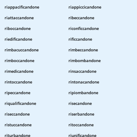
riappacificandone
riappiccicandone
riattaccandone
ribeccandone
riboccandone
riconficcandone
riedificandone
rificcandone
rimbacuccandone
rimbeccandone
rimboccandone
rimbombandone
rimedicandone
rinsaccandone
rintoccandone
rintonacandone
ripeccandone
ripiombandone
riqualificandone
risecandone
riseccandone
riserbandone
ristuccandone
ritoccandone
riturbandone
riunificandone