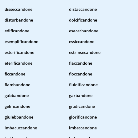
disseccandone
distaccandone
disturbandone
dolcificandone
edificandone
esacerbandone
esemplificandone
essiccandone
esterificandone
estrinsecandone
eterificandone
fiaccandone
ficcandone
fioccandone
flambandone
fluidificandone
gabbandone
garbandone
gelificandone
giudicandone
giulebbandone
glorificandone
imbacuccandone
imbeccandone