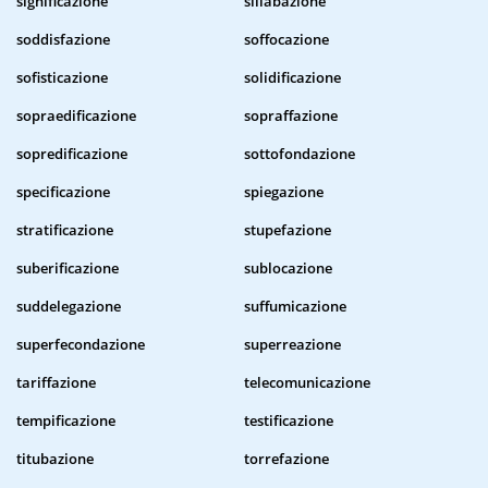
significazione
sillabazione
soddisfazione
soffocazione
sofisticazione
solidificazione
sopraedificazione
sopraffazione
sopredificazione
sottofondazione
specificazione
spiegazione
stratificazione
stupefazione
suberificazione
sublocazione
suddelegazione
suffumicazione
superfecondazione
superreazione
tariffazione
telecomunicazione
tempificazione
testificazione
titubazione
torrefazione