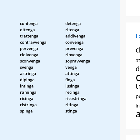
contenga
detenga
ottenga
ritenga
I
trattenga
addivenga
contravvenga
convenga
d
pervenga
prevenga
ridivenga
rinvenga
at
sconvenga
sopravvenga
svenga
venga
d
astringa
attinga
dipinga
finga
t
intinga
lusinga
raminga
recinga
p
ricinga
ricostringa
ristringa
ritinga
i
spinga
stinga