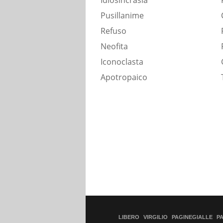
Idiosincrasia
Pusillanime
Refuso
Neofita
Iconoclasta
Apotropaico
LIBERO
VIRGILIO
PAGINEGIALLE
P