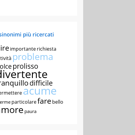
 sinonimi più ricercati
ire
importante
richiesta
problema
tività
prolisso
olce
divertente
ranquillo
difficile
acume
ermettere
fare
particolare
bello
nerme
amore
paura