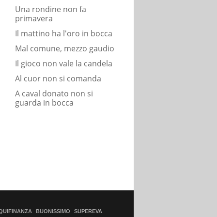
Una rondine non fa
primavera
Il mattino ha l'oro in bocca
Mal comune, mezzo gaudio
Il gioco non vale la candela
Al cuor non si comanda
A caval donato non si
guarda in bocca
QUIFINANZA
BUONISSIMO
SUPEREVA