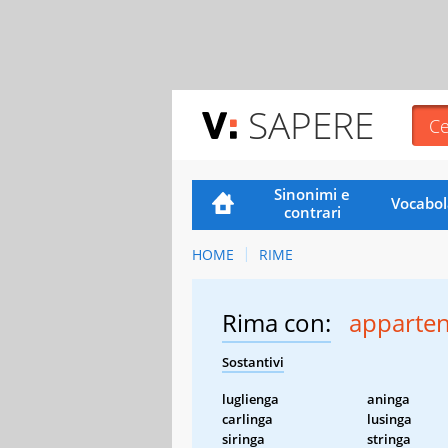
SAPERE
Sinonimi e
Vocabol
contrari
HOME
RIME
Rima con:
apparte
Sostantivi
luglienga
aninga
carlinga
lusinga
siringa
stringa