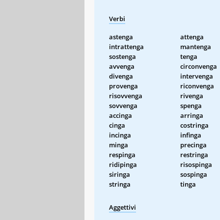
Verbi
astenga
attenga
intrattenga
mantenga
sostenga
tenga
avvenga
circonvenga
divenga
intervenga
provenga
riconvenga
risovvenga
rivenga
sovvenga
spenga
accinga
arringa
cinga
costringa
incinga
infinga
minga
precinga
respinga
restringa
ridipinga
risospinga
siringa
sospinga
stringa
tinga
Aggettivi