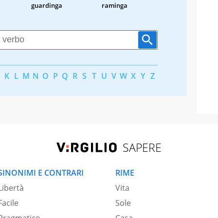
guardinga
raminga
K
L
M
N
O
P
Q
R
S
T
U
V
W
X
Y
Z
SAPERE
SINONIMI E CONTRARI
RIME
Libertà
Vita
Facile
Sole