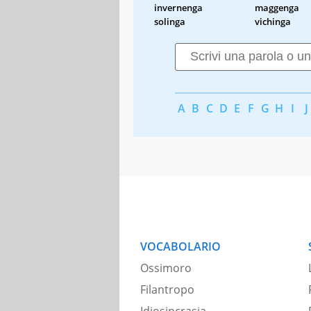
invernenga
maggenga
solinga
vichinga
A
B
C
D
E
F
G
H
I
J
VOCABOLARIO
Ossimoro
Filantropo