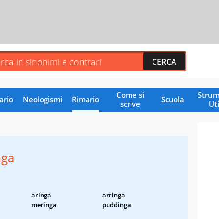
Come si
Strum
ario
Neologismi
Rimario
Scuola
scrive
Uti
nga
aringa
arringa
meringa
puddinga