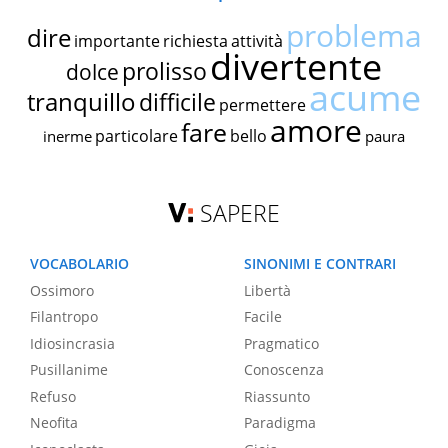
problema
dire
importante
richiesta
attività
divertente
prolisso
dolce
acume
tranquillo
difficile
permettere
amore
fare
particolare
bello
inerme
paura
SAPERE
VOCABOLARIO
SINONIMI E CONTRARI
Ossimoro
Libertà
Filantropo
Facile
Idiosincrasia
Pragmatico
Pusillanime
Conoscenza
Refuso
Riassunto
Neofita
Paradigma