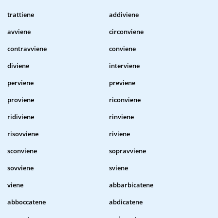
trattiene
addiviene
avviene
circonviene
contravviene
conviene
diviene
interviene
perviene
previene
proviene
riconviene
ridiviene
rinviene
risovviene
riviene
sconviene
sopravviene
sovviene
sviene
viene
abbarbicatene
abboccatene
abdicatene