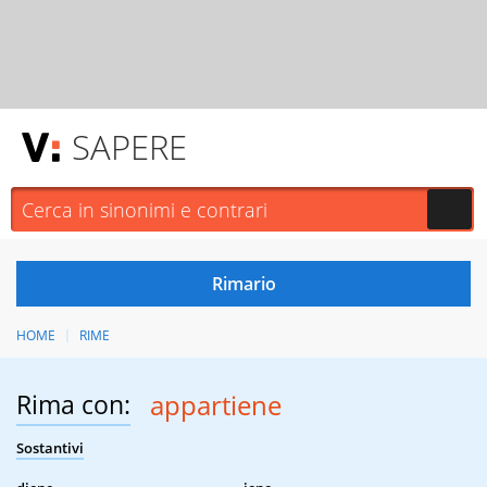
SAPERE
HOME
RIME
Rima con:
appartiene
Sostantivi