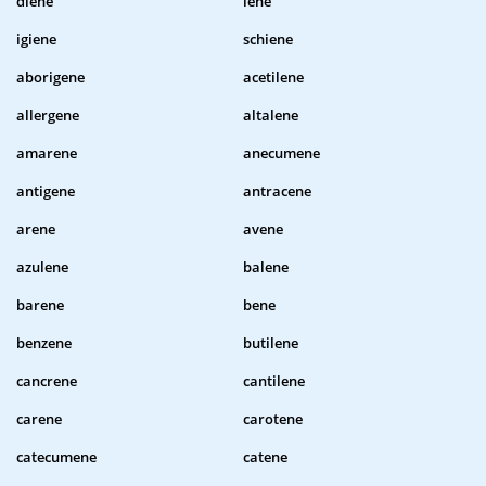
diene
iene
igiene
schiene
aborigene
acetilene
allergene
altalene
amarene
anecumene
antigene
antracene
arene
avene
azulene
balene
barene
bene
benzene
butilene
cancrene
cantilene
carene
carotene
catecumene
catene