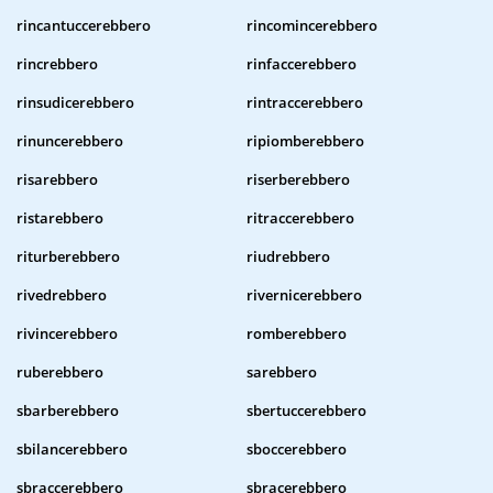
rincantuccerebbero
rincomincerebbero
rincrebbero
rinfaccerebbero
rinsudicerebbero
rintraccerebbero
rinuncerebbero
ripiomberebbero
risarebbero
riserberebbero
ristarebbero
ritraccerebbero
riturberebbero
riudrebbero
rivedrebbero
rivernicerebbero
rivincerebbero
romberebbero
ruberebbero
sarebbero
sbarberebbero
sbertuccerebbero
sbilancerebbero
sboccerebbero
sbraccerebbero
sbracerebbero