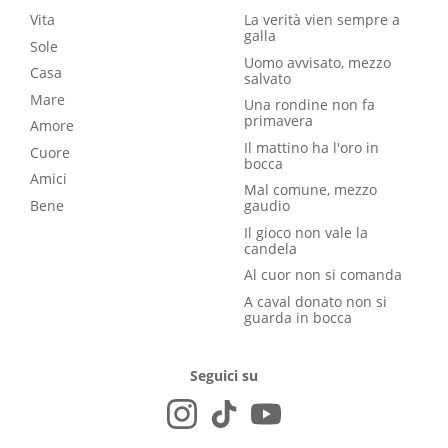
Vita
La verità vien sempre a
galla
Sole
Uomo avvisato, mezzo
Casa
salvato
Mare
Una rondine non fa
primavera
Amore
Il mattino ha l'oro in
Cuore
bocca
Amici
Mal comune, mezzo
Bene
gaudio
Il gioco non vale la
candela
Al cuor non si comanda
A caval donato non si
guarda in bocca
Seguici su