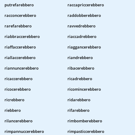
putrefarebbero
raccapriccerebbero
racconcerebbero
raddobberebbero
rarefarebbero
ravvedrebbero
riabbraccerebbero
riaccadrebbero
riaffaccerebbero
riaggancerebbero
riallaccerebbero
riandrebbero
riannuncerebbero
ribacerebbero
ricaccerebbero
ricadrebbero
ricocerebbero
ricomincerebbero
ricrebbero
ridarebbero
riebbero
rifarebbero
rilancerebbero
rimbomberebbero
rimpannuccerebbero
rimpasticcerebbero