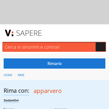
SAPERE
HOME
RIME
Rima con:
apparvero
Sostantivi