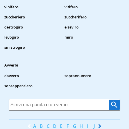
vinifero
vitifero
zuccheriero
zuccherifero
destrogiro
elzeviro
levogiro
miro
sinistrogiro
Avverbi
davvero
soprannumero
soprappensiero
A
B
C
D
E
F
G
H
I
J
K
L
M
N