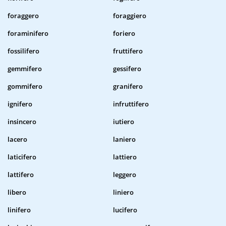
foraggero
foraggiero
foraminifero
foriero
fossilifero
fruttifero
gemmifero
gessifero
gommifero
granifero
ignifero
infruttifero
insincero
iutiero
lacero
laniero
laticifero
lattiero
lattifero
leggero
libero
liniero
linifero
lucifero