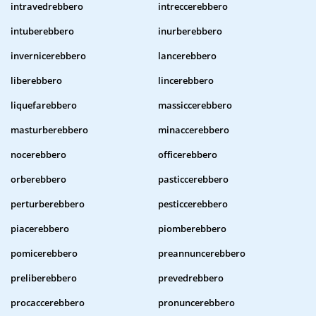
intravedrebbero
intreccerebbero
intuberebbero
inurberebbero
invernicerebbero
lancerebbero
liberebbero
lincerebbero
liquefarebbero
massiccerebbero
masturberebbero
minaccerebbero
nocerebbero
officerebbero
orberebbero
pasticcerebbero
perturberebbero
pesticcerebbero
piacerebbero
piomberebbero
pomicerebbero
preannuncerebbero
preliberebbero
prevedrebbero
procaccerebbero
pronuncerebbero