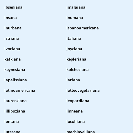
ibseniana
imalaiana
insana
inumana
inurbana
ispanoamericana
istriana
italiana
ivoriana
joyciana
kafkiana
kepleriana
keynesiana
kolchoziana
lapalissiana
lariana
latinoamericana
latteovegetariana
laurenziana
leopardiana
lillipuziana
linneana
lontana
luculliana
luterana
machiavelliana