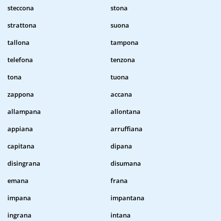
steccona
stona
strattona
suona
tallona
tampona
telefona
tenzona
tona
tuona
zappona
accana
allampana
allontana
appiana
arruffiana
capitana
dipana
disingrana
disumana
emana
frana
impana
impantana
ingrana
intana