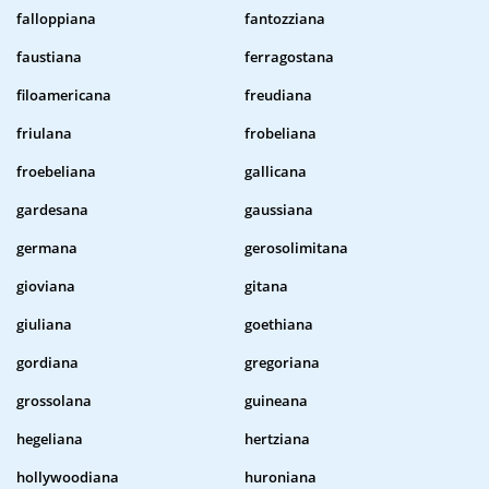
falloppiana
fantozziana
faustiana
ferragostana
filoamericana
freudiana
friulana
frobeliana
froebeliana
gallicana
gardesana
gaussiana
germana
gerosolimitana
gioviana
gitana
giuliana
goethiana
gordiana
gregoriana
grossolana
guineana
hegeliana
hertziana
hollywoodiana
huroniana