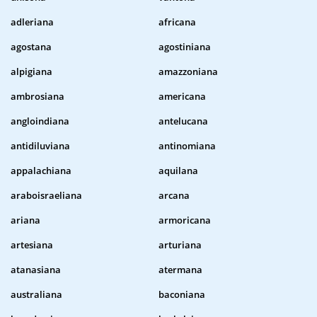
adleriana
africana
agostana
agostiniana
alpigiana
amazzoniana
ambrosiana
americana
angloindiana
antelucana
antidiluviana
antinomiana
appalachiana
aquilana
araboisraeliana
arcana
ariana
armoricana
artesiana
arturiana
atanasiana
atermana
australiana
baconiana