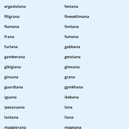
ergastolana
feniana
filigrana
finesettimana
fiumana
fontana
frana
fumana
furlana
gabbana
gamberana
genziana
gibigiana
gimcana
gincana
grana
guardiana
gymkhana
iguana
ikebana
ipecacuana
lana
lantana
liana
maggiorana
magnana