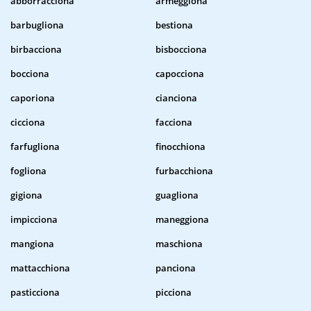
abborracciona
armeggiona
barbugliona
bestiona
birbacciona
bisbocciona
bocciona
capocciona
caporiona
cianciona
cicciona
facciona
farfugliona
finocchiona
fogliona
furbacchiona
gigiona
guagliona
impicciona
maneggiona
mangiona
maschiona
mattacchiona
panciona
pasticciona
picciona