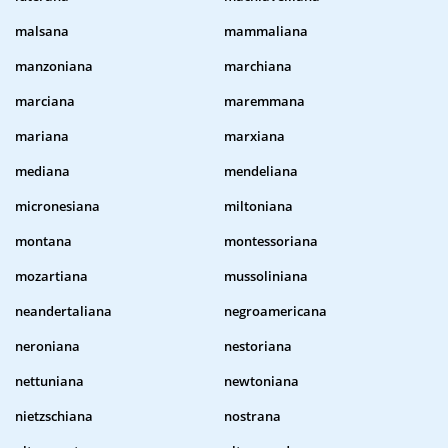
malsana
mammaliana
manzoniana
marchiana
marciana
maremmana
mariana
marxiana
mediana
mendeliana
micronesiana
miltoniana
montana
montessoriana
mozartiana
mussoliniana
neandertaliana
negroamericana
neroniana
nestoriana
nettuniana
newtoniana
nietzschiana
nostrana