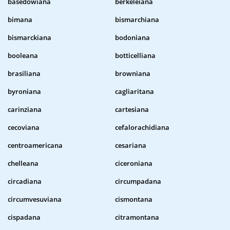
basedowiana
berkeleiana
bimana
bismarchiana
bismarckiana
bodoniana
booleana
botticelliana
brasiliana
browniana
byroniana
cagliaritana
carinziana
cartesiana
cecoviana
cefalorachidiana
centroamericana
cesariana
chelleana
ciceroniana
circadiana
circumpadana
circumvesuviana
cismontana
cispadana
citramontana