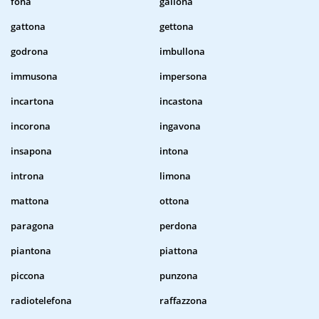
fona
gallona
gattona
gettona
godrona
imbullona
immusona
impersona
incartona
incastona
incorona
ingavona
insapona
intona
introna
limona
mattona
ottona
paragona
perdona
piantona
piattona
piccona
punzona
radiotelefona
raffazzona