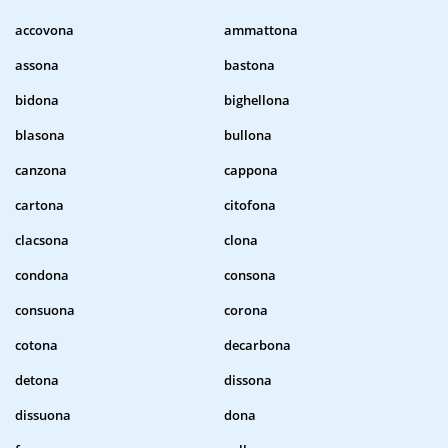
accovona
ammattona
assona
bastona
bidona
bighellona
blasona
bullona
canzona
cappona
cartona
citofona
clacsona
clona
condona
consona
consuona
corona
cotona
decarbona
detona
dissona
dissuona
dona