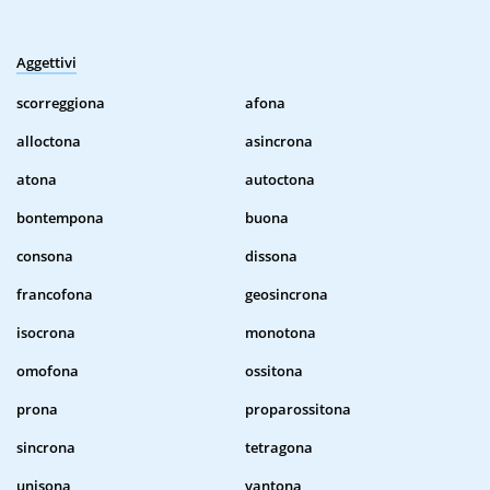
Aggettivi
scorreggiona
afona
alloctona
asincrona
atona
autoctona
bontempona
buona
consona
dissona
francofona
geosincrona
isocrona
monotona
omofona
ossitona
prona
proparossitona
sincrona
tetragona
unisona
vantona