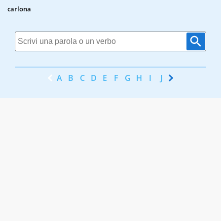
carlona
A
B
C
D
E
F
G
H
I
J
K
L
M
N