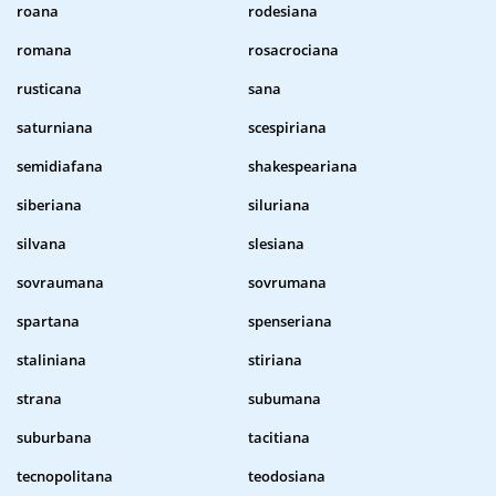
roana
rodesiana
romana
rosacrociana
rusticana
sana
saturniana
scespiriana
semidiafana
shakespeariana
siberiana
siluriana
silvana
slesiana
sovraumana
sovrumana
spartana
spenseriana
staliniana
stiriana
strana
subumana
suburbana
tacitiana
tecnopolitana
teodosiana