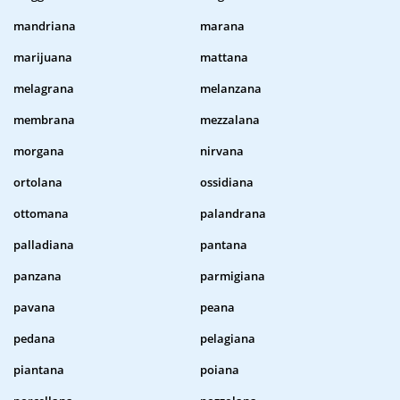
mandriana
marana
marijuana
mattana
melagrana
melanzana
membrana
mezzalana
morgana
nirvana
ortolana
ossidiana
ottomana
palandrana
palladiana
pantana
panzana
parmigiana
pavana
peana
pedana
pelagiana
piantana
poiana