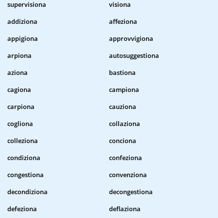
supervisiona
visiona
addiziona
affeziona
appigiona
approvvigiona
arpiona
autosuggestiona
aziona
bastiona
cagiona
campiona
carpiona
cauziona
cogliona
collaziona
colleziona
conciona
condiziona
confeziona
congestiona
convenziona
decondiziona
decongestiona
defeziona
deflaziona