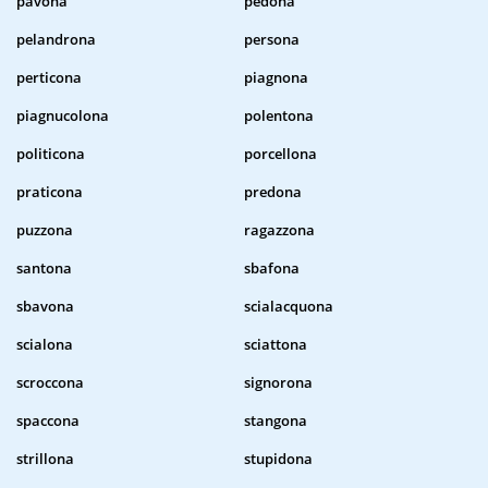
pavona
pedona
pelandrona
persona
perticona
piagnona
piagnucolona
polentona
politicona
porcellona
praticona
predona
puzzona
ragazzona
santona
sbafona
sbavona
scialacquona
scialona
sciattona
scroccona
signorona
spaccona
stangona
strillona
stupidona