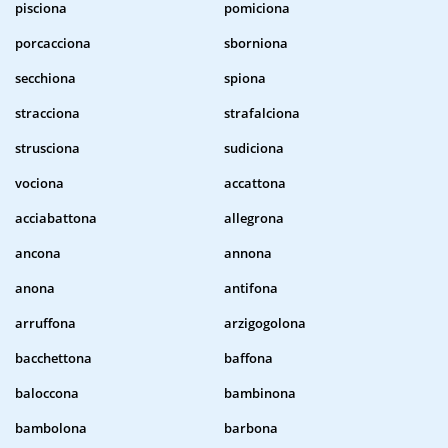
pisciona
pomiciona
porcacciona
sborniona
secchiona
spiona
stracciona
strafalciona
strusciona
sudiciona
vociona
accattona
acciabattona
allegrona
ancona
annona
anona
antifona
arruffona
arzigogolona
bacchettona
baffona
baloccona
bambinona
bambolona
barbona