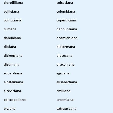
clorofilliana
colcosiana
colligiana
colombiana
confuciana
copernicana
cumana
dannunziana
danubiana
deamicisiana
diafana
diatermana
dickensiana
diocesana
disumana
draconiana
edoardiana
egiziana
einsteiniana
elisabettiana
elzeviriana
emiliana
episcopaliana
erasmiana
erziana
extraurbana