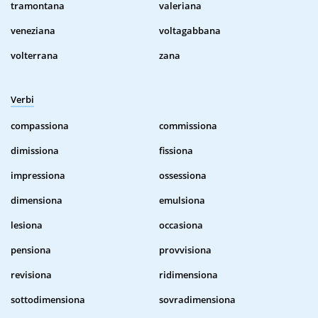
tramontana
valeriana
veneziana
voltagabbana
volterrana
zana
Verbi
compassiona
commissiona
dimissiona
fissiona
impressiona
ossessiona
dimensiona
emulsiona
lesiona
occasiona
pensiona
provvisiona
revisiona
ridimensiona
sottodimensiona
sovradimensiona