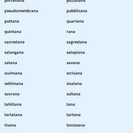
porcellana
pozzolana
pseudomembrana
pubblicana
puttana
quartana
quintana
rana
sacrestana
sagrestana
salangana
salopiana
satana
savana
scalmana
scrivana
settimana
sisalana
sovrana
sultana
tahitiana
tana
tarlatana
tartana
tisana
toccasana