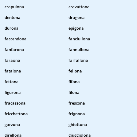
crapulona
cravattona
dentona
dragona
durona
epigona
faccendona
fanciullona
fanfarona
fannullona
faraona
farfallona
fatalona
fellona
fettona
fifona
figurona
filona
fracassona
frescona
fricchettona
frignona
garzona
ghiottona
girellona
giuggiolona