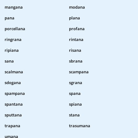
mangana
modana
pana
plana
porcellana
profana
ringrana
rintana
ripiana
risana
sana
sbrana
scalmana
scampana
sdogana
sgrana
spampana
spana
spantana
spiana
sputtana
stana
trapana
trasumana
umana