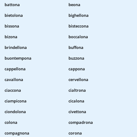
battona
beona
bietolona
bighellona
bissona
bisteccona
bizona
boccalona
brindellona
buffona
buontempona
buzzona
cappellona
cappona
cavallona
cervellona
ciaccona
cialtrona
ciampicona
cicalona
ciondolona
civettona
colona
compadrona
compagnona
corona