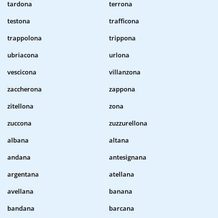
tardona
terrona
testona
trafficona
trappolona
trippona
ubriacona
urlona
vescicona
villanzona
zaccherona
zappona
zitellona
zona
zuccona
zuzzurellona
albana
altana
andana
antesignana
argentana
atellana
avellana
banana
bandana
barcana