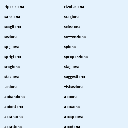
riposiziona
rivoluziona
sanziona
scagiona
scagliona
seleziona
seziona
sovvenziona
spigiona
spiona
sprigiona
sproporziona
sragiona
stagiona
staziona
suggestiona
ustiona
viviseziona
abbandona
abbona
abbottona
abbuona
accantona
accappona
accattona
accotona