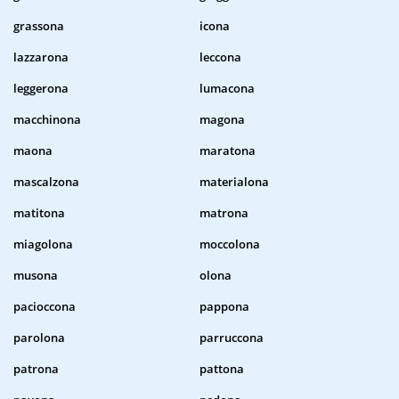
grassona
icona
lazzarona
leccona
leggerona
lumacona
macchinona
magona
maona
maratona
mascalzona
materialona
matitona
matrona
miagolona
moccolona
musona
olona
pacioccona
pappona
parolona
parruccona
patrona
pattona