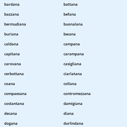
bardana
battana
bazzana
befana
bermudiana
buonalana
buriana
bwana
caldana
campana
capitana
carampana
carovana
casigliana
cerbottana
ciarlatana
coana
collana
compaesana
contromezzana
costantana
damigiana
decana
diana
dogana
durlindana