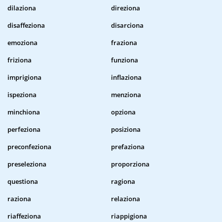
dilaziona
direziona
disaffeziona
disarciona
emoziona
fraziona
friziona
funziona
imprigiona
inflaziona
ispeziona
menziona
minchiona
opziona
perfeziona
posiziona
preconfeziona
prefaziona
preseleziona
proporziona
questiona
ragiona
raziona
relaziona
riaffeziona
riappigiona