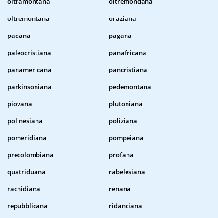
oltramontana
oltremondana
oltremontana
oraziana
padana
pagana
paleocristiana
panafricana
panamericana
pancristiana
parkinsoniana
pedemontana
piovana
plutoniana
polinesiana
poliziana
pomeridiana
pompeiana
precolombiana
profana
quatriduana
rabelesiana
rachidiana
renana
repubblicana
ridanciana