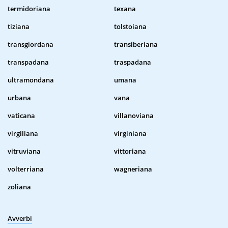
termidoriana
texana
tiziana
tolstoiana
transgiordana
transiberiana
transpadana
traspadana
ultramondana
umana
urbana
vana
vaticana
villanoviana
virgiliana
virginiana
vitruviana
vittoriana
volterriana
wagneriana
zoliana
Avverbi