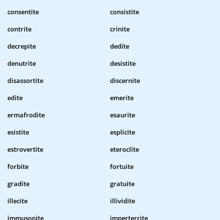
consentite
consistite
contrite
crinite
decrepite
dedite
denutrite
desistite
disassortite
discernite
edite
emerite
ermafrodite
esaurite
esistite
esplicite
estrovertite
eteroclite
forbite
fortuite
gradite
gratuite
illecite
illividite
immusonite
imperterrite