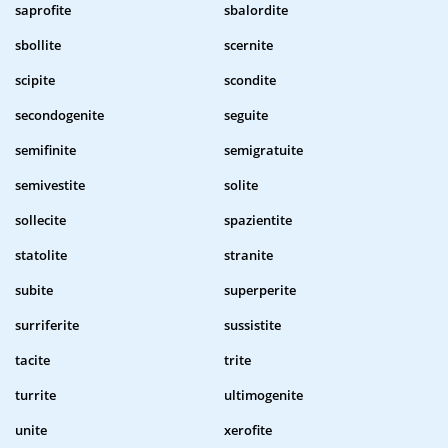
saprofite
sbalordite
sbollite
scernite
scipite
scondite
secondogenite
seguite
semifinite
semigratuite
semivestite
solite
sollecite
spazientite
statolite
stranite
subite
superperite
surriferite
sussistite
tacite
trite
turrite
ultimogenite
unite
xerofite