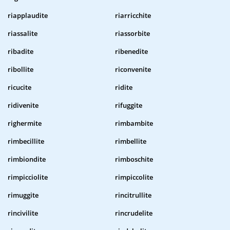
riapplaudite
riarricchite
riassalite
riassorbite
ribadite
ribenedite
ribollite
riconvenite
ricucite
ridite
ridivenite
rifuggite
righermite
rimbambite
rimbecillite
rimbellite
rimbiondite
rimboschite
rimpicciolite
rimpiccolite
rimuggite
rincitrullite
rincivilite
rincrudelite