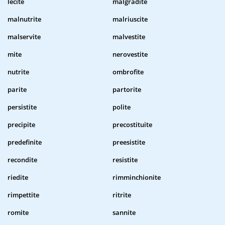
lecite
malgradite
malnutrite
malriuscite
malservite
malvestite
mite
nerovestite
nutrite
ombrofite
parite
partorite
persistite
polite
precipite
precostituite
predefinite
preesistite
recondite
resistite
riedite
rimminchionite
rimpettite
ritrite
romite
sannite