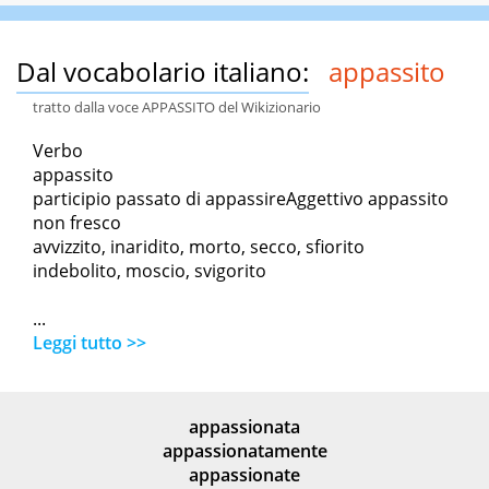
Dal vocabolario italiano:
appassito
tratto dalla voce APPASSITO del Wikizionario
Verbo
appassito
participio passato di appassireAggettivo appassito
non fresco
avvizzito, inaridito, morto, secco, sfiorito
indebolito, moscio, svigorito
...
Leggi tutto >>
appassionata
appassionatamente
appassionate