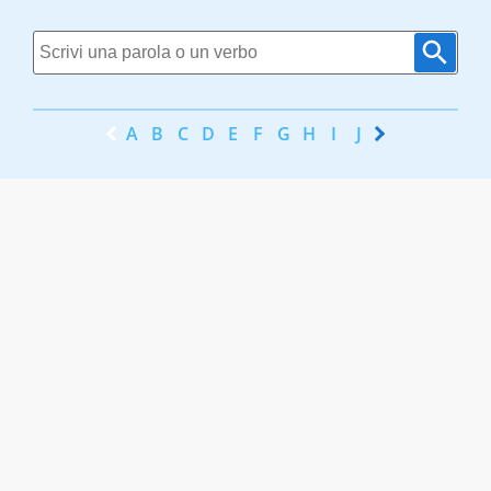
A
B
C
D
E
F
G
H
I
J
K
L
M
N