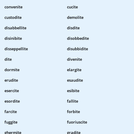
convenite
cucite
custodite
demolite
disabbellite
disdite
disinibite
disobbedite
disseppellite
disubbidite
dite
divenite
dormite
elargite
erudite
esaudite
esercite
esibite
esordite
fallite
farcite
forbite
fuggite
fuoriuscite
ghermite
gradite