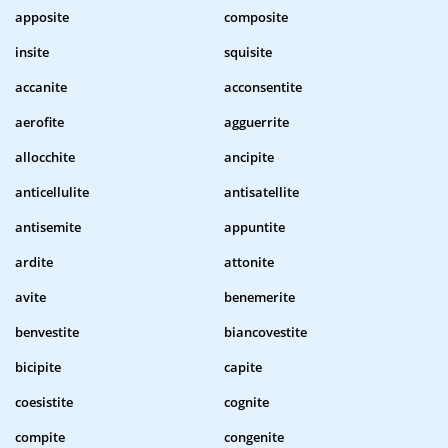
apposite
composite
insite
squisite
accanite
acconsentite
aerofite
agguerrite
allocchite
ancipite
anticellulite
antisatellite
antisemite
appuntite
ardite
attonite
avite
benemerite
benvestite
biancovestite
bicipite
capite
coesistite
cognite
compite
congenite