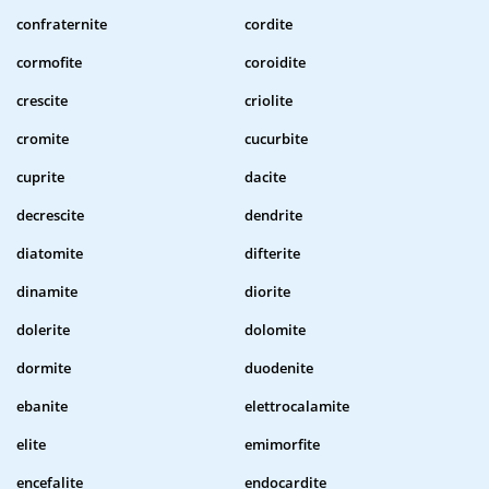
confraternite
cordite
cormofite
coroidite
crescite
criolite
cromite
cucurbite
cuprite
dacite
decrescite
dendrite
diatomite
difterite
dinamite
diorite
dolerite
dolomite
dormite
duodenite
ebanite
elettrocalamite
elite
emimorfite
encefalite
endocardite