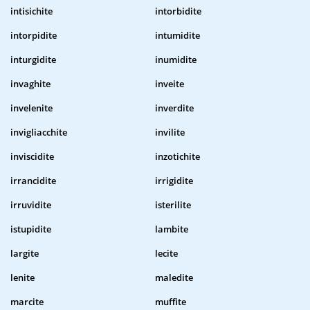
intisichite
intorbidite
intorpidite
intumidite
inturgidite
inumidite
invaghite
inveite
invelenite
inverdite
invigliacchite
invilite
inviscidite
inzotichite
irrancidite
irrigidite
irruvidite
isterilite
istupidite
lambite
largite
lecite
lenite
maledite
marcite
muffite