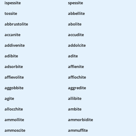
ispessite
spessite
tossite
abbellite
abbrustolite
abolite
accanite
accudite
addivenite
addolcite
adibite
adite
adsorbite
affienite
affievolite
affiochite
aggobbite
aggredite
agite
allibite
allocchite
ambite
ammollite
ammorbidite
ammoscite
ammuffite