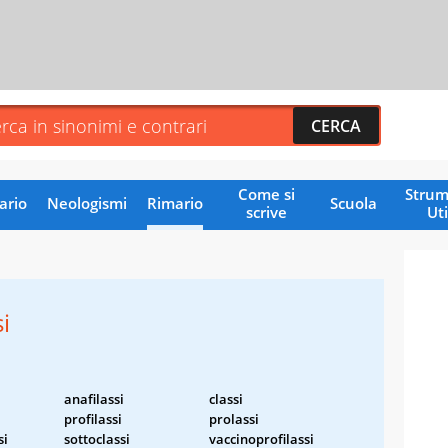
Come si
Strum
ario
Neologismi
Rimario
Scuola
scrive
Uti
i
anafilassi
classi
profilassi
prolassi
si
sottoclassi
vaccinoprofilassi