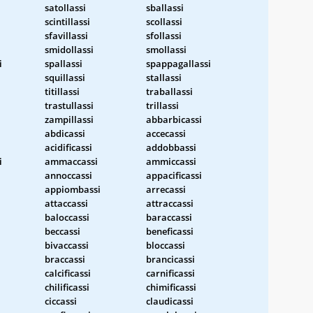
satollassi
sballassi
scintillassi
scollassi
sfavillassi
sfollassi
smidollassi
smollassi
i
spallassi
spappagallassi
squillassi
stallassi
titillassi
traballassi
trastullassi
trillassi
zampillassi
abbarbicassi
abdicassi
accecassi
acidificassi
addobbassi
i
ammaccassi
ammiccassi
annoccassi
appacificassi
appiombassi
arrecassi
attaccassi
attraccassi
baloccassi
baraccassi
beccassi
beneficassi
bivaccassi
bloccassi
braccassi
brancicassi
calcificassi
carnificassi
chilificassi
chimificassi
ciccassi
claudicassi