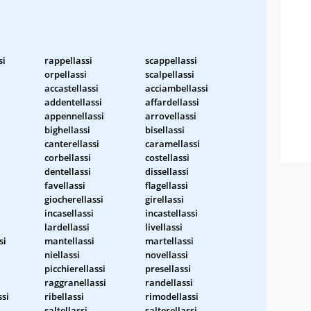
si
rappellassi
scappellassi
orpellassi
scalpellassi
accastellassi
acciambellassi
i
addentellassi
affardellassi
appennellassi
arrovellassi
bighellassi
bisellassi
canterellassi
caramellassi
corbellassi
costellassi
dentellassi
dissellassi
favellassi
flagellassi
giocherellassi
girellassi
incasellassi
incastellassi
lardellassi
livellassi
si
mantellassi
martellassi
niellassi
novellassi
picchierellassi
presellassi
raggranellassi
randellassi
ssi
ribellassi
rimodellassi
saltellassi
salterellassi