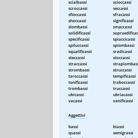
scialbassi
scioccassi
scroccassi
seccassi
sfioccassi
sfracassi
shoccassi
significassi
slombassi
smaccassi
solidificassi
sopraedificas
specificassi
spiaccicassi
spiluccassi
spiombassi
squalificassi
sradicassi
steccassi
stoccassi
straccassi
strapiombas
strombassi
struccassi
taroccassi
tempificassi
tonificassi
traboccassi
trombassi
truccassi
ubicassi
ubriacassi
vacassi
vanificassi
Aggettivi
bassi
biassi
quassi
semigrassi