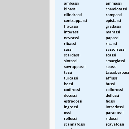
ambassi
ammassi
bipassi
chemiotassi
cilindrassi
compassi
contrappassi
epistassi
fracassi
gradassi
interassi
marassi
nevrassi
papassi
ribassi
ricassi
sassi
sassofrassi
scardassi
scassi
sintassi
smargiassi
sovrappassi
spassi
tassi
tassobarbass
turcassi
afflussi
bossi
bussi
codirossi
collorossi
decussi
deflussi
estradossi
fiossi
ingrossi
intradossi
ossi
paradossi
reflussi
ridossi
scannafossi
scavafossi