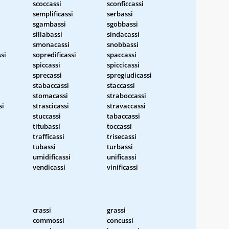
scoccassi
sconficcassi
semplificassi
serbassi
sgambassi
sgobbassi
sillabassi
sindacassi
smonacassi
snobbassi
si
sopredificassi
spaccassi
spiccassi
spiccicassi
sprecassi
spregiudicassi
stabaccassi
staccassi
stomacassi
straboccassi
si
strascicassi
stravaccassi
stuccassi
tabaccassi
titubassi
toccassi
trafficassi
trisecassi
tubassi
turbassi
umidificassi
unificassi
vendicassi
vinificassi
crassi
grassi
commossi
concussi