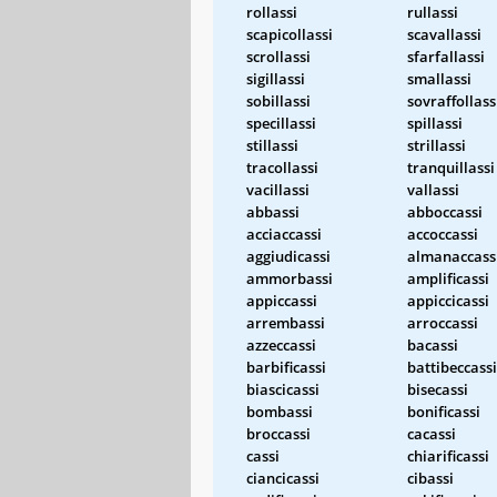
rollassi
rullassi
scapicollassi
scavallassi
scrollassi
sfarfallassi
sigillassi
smallassi
sobillassi
sovraffollass
specillassi
spillassi
stillassi
strillassi
tracollassi
tranquillassi
vacillassi
vallassi
abbassi
abboccassi
acciaccassi
accoccassi
aggiudicassi
almanaccass
ammorbassi
amplificassi
appiccassi
appiccicassi
arrembassi
arroccassi
azzeccassi
bacassi
barbificassi
battibeccassi
biascicassi
bisecassi
bombassi
bonificassi
broccassi
cacassi
cassi
chiarificassi
ciancicassi
cibassi