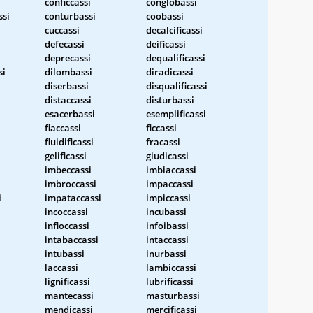
conficcassi
conglobassi
ssi
conturbassi
coobassi
cuccassi
decalcificassi
defecassi
deificassi
deprecassi
dequalificassi
si
dilombassi
diradicassi
diserbassi
disqualificassi
distaccassi
disturbassi
esacerbassi
esemplificassi
fiaccassi
ficcassi
fluidificassi
fracassi
gelificassi
giudicassi
i
imbeccassi
imbiaccassi
imbroccassi
impaccassi
i
impataccassi
impiccassi
incoccassi
incubassi
infioccassi
infoibassi
intabaccassi
intaccassi
intubassi
inurbassi
laccassi
lambiccassi
lignificassi
lubrificassi
mantecassi
masturbassi
mendicassi
mercificassi