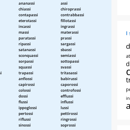
ananassi
assi
chiassi
chiroprassi
contapassi
contrabbassi
eterotassi
fillotassi
incassi
ingrassi
massi
materassi
I
paratassi
prassi
ripassi
sargassi
d
satanassi
sbassi
sconquassi
semiassi
at
sorpassi
sottopassi
d
squassi
svassi
i
trapassi
tritasassi
t
anfiossi
babirussi
capirossi
caporossi
p
colossi
controfossi
dossi
efflussi
i
flussi
influssi
ippoglossi
lussi
pertossi
pettirossi
riflussi
ringrossi
sinossi
soprossi