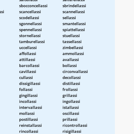
sbocconcellassi
sbrindellassi
ssi
scancellassi
scannellassi
scodellassi
sellassi
sgonnellassi
smantellassi
spennellassi
spiattellassi
stornellassi
stuellassi
tamburellassi
tassellassi
uccellassi
zimbellassi
affollassi
ammollassi
attillassi
avallassi
barcollassi
bollassi
cavillassi
circonvallassi
cullassi
decollassi
i
dissigillassi
distillassi
follassi
frollassi
gingillassi
grillassi
incollassi
ingollassi
intervallassi
istallassi
mollassi
oscillassi
postillassi
prillassi
reinstallassi
ricontrollassi
rincollassi
risigillassi