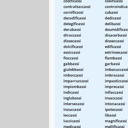
codificassi
cokificassi
contrattaccassi
controindica
cornificassi
cubassi
decodificassi
dedicassi
delegificassi
delibassi
derubassi
deumidificas
diroccassi
disacerbassi
dissecassi
disseccassi
dolcificassi
edificassi
essiccassi
estrinsecassi
fioccassi
flambassi
gabbassi
garbassi
giulebbassi
imbacuccass
imboccassi
imbracassi
imparruccassi
impasticcass
impiombassi
imprecassi
indicassi
infiaccassi
inglobassi
insaccassi
intersecassi
intonacassi
inzuccassi
ipotecassi
leccassi
libassi
luccicassi
magnificassi
medicassi
mellificassi