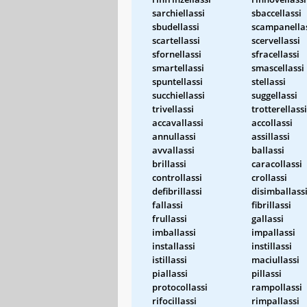
sarchiellassi
sbaccellassi
sbudellassi
scampanella
scartellassi
scervellassi
sfornellassi
sfracellassi
smartellassi
smascellassi
spuntellassi
stellassi
succhiellassi
suggellassi
trivellassi
trotterellassi
accavallassi
accollassi
annullassi
assillassi
avvallassi
ballassi
brillassi
caracollassi
controllassi
crollassi
defibrillassi
disimballass
fallassi
fibrillassi
frullassi
gallassi
imballassi
impallassi
installassi
instillassi
istillassi
maciullassi
piallassi
pillassi
protocollassi
rampollassi
rifocillassi
rimpallassi