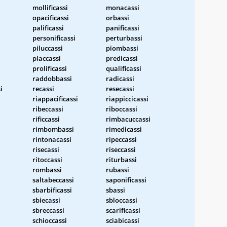
mollificassi
monacassi
opacificassi
orbassi
palificassi
panificassi
personificassi
perturbassi
piluccassi
piombassi
placcassi
predicassi
prolificassi
qualificassi
raddobbassi
radicassi
i
recassi
resecassi
riappacificassi
riappiccicassi
ribeccassi
riboccassi
rificcassi
rimbacuccassi
rimbombassi
rimedicassi
rintonacassi
ripeccassi
risecassi
riseccassi
ritoccassi
riturbassi
rombassi
rubassi
saltabeccassi
saponificassi
sbarbificassi
sbassi
sbiecassi
sbloccassi
sbreccassi
scarificassi
schioccassi
sciabicassi