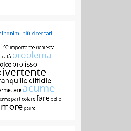
 sinonimi più ricercati
ire
importante
richiesta
problema
tività
prolisso
olce
divertente
ranquillo
difficile
acume
ermettere
fare
particolare
bello
nerme
amore
paura