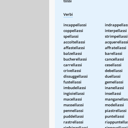
tossi
Verbi
incappellassi
indrappellas
coppellassi
interpellassi
spellassi
strimpellassi
accoltellassi
acquerellass
affastellassi
affratellassi
balzellassi
barellassi
bucherellassi
cancellassi
carrellassi
cesellassi
crivellassi
debellassi
dissuggellassi
duellassi
fustellassi
gemellassi
imbudellassi
inanellassi
ingioiellassi
insellassi
macellassi
manganellas
massellassi
modellassi
pennellassi
piastrellassi
puddellassi
puntellassi
rastrellassi
riappuntella
rinfrinzellassi
rinnovellassi