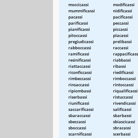
moccicassi
modificassi
mummificassi
nidificassi
pacassi
pacificassi
parificassi
peccassi
pianificassi
piccassi
pitoccassi
placassi
pregiudicassi
prelibassi
rabboccassi
raccassi
ramificassi
rappacificass
resinificassi
riabbassi
riattaccassi
ribassi
riconficcassi
riedificassi
rimbeccassi
rimboccassi
rinsaccassi
rintoccassi
ripiombassi
riqualificassi
riserbassi
ristuccassi
riunificassi
rivendicassi
saccarificassi
salificassi
sbaraccassi
sbarbassi
sbeccassi
sbiascicassi
sboccassi
sbracassi
scarnificassi
scerbassi