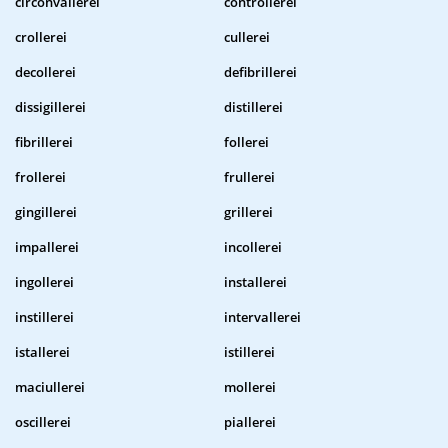
circonvallerei
controllerei
crollerei
cullerei
decollerei
defibrillerei
dissigillerei
distillerei
fibrillerei
follerei
frollerei
frullerei
gingillerei
grillerei
impallerei
incollerei
ingollerei
installerei
instillerei
intervallerei
istallerei
istillerei
maciullerei
mollerei
oscillerei
piallerei