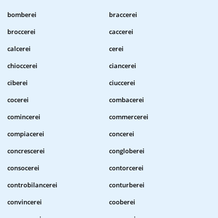
bomberei
braccerei
broccerei
caccerei
calcerei
cerei
chioccerei
ciancerei
ciberei
ciuccerei
cocerei
combacerei
comincerei
commercerei
compiacerei
concerei
concrescerei
congloberei
consocerei
contorcerei
controbilancerei
conturberei
convincerei
cooberei