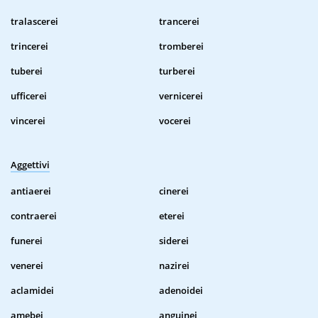
tralascerei
trancerei
trincerei
tromberei
tuberei
turberei
ufficerei
vernicerei
vincerei
vocerei
Aggettivi
antiaerei
cinerei
contraerei
eterei
funerei
siderei
venerei
nazirei
aclamidei
adenoidei
amebei
anguinei