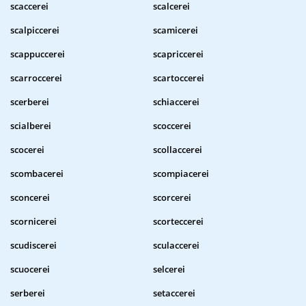
scaccerei
scalcerei
scalpiccerei
scamicerei
scappuccerei
scapriccerei
scarroccerei
scartoccerei
scerberei
schiaccerei
scialberei
scoccerei
scocerei
scollaccerei
scombacerei
scompiacerei
sconcerei
scorcerei
scornicerei
scorteccerei
scudiscerei
sculaccerei
scuocerei
selcerei
serberei
setaccerei