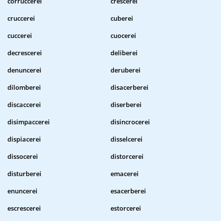
corruccerei
crescerei
cruccerei
cuberei
cuccerei
cuocerei
decrescerei
deliberei
denuncerei
deruberei
dilomberei
disacerberei
discaccerei
diserberei
disimpaccerei
disincrocerei
dispiacerei
disselcerei
dissocerei
distorcerei
disturberei
emacerei
enuncerei
esacerberei
escrescerei
estorcerei