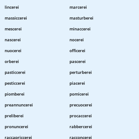
lincerei
marcerei
massiccerei
masturberei
mescerei
minaccerei
nascerei
nocerei
nuocerei
officerei
orberei
pascerei
pasticcerei
perturberei
pesticcerei
piacerei
piomberei
pomicerei
preannuncerei
precuocerei
preliberei
procaccerei
pronuncerei
rabbercerei
raccapriccerei
racconcerei