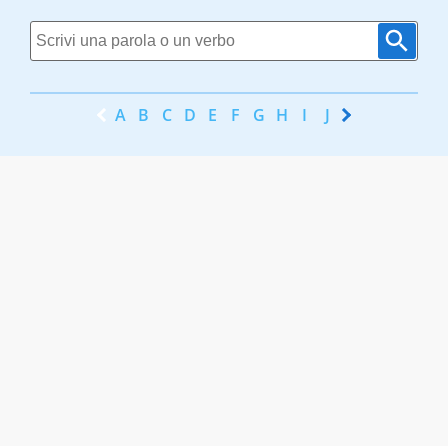
A
B
C
D
E
F
G
H
I
J
K
L
M
N