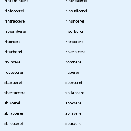
rincomincerei
rincrescerei
rinfaccerei
rinsudicerei
rintraccerei
rinuncerei
ripiomberei
riserberei
ritorcerei
ritraccerei
riturberei
rivernicerei
rivincerei
romberei
rovescerei
ruberei
sbarberei
sbercerei
sbertuccerei
sbilancerei
sbircerei
sboccerei
sbraccerei
sbracerei
sbreccerei
sbuccerei