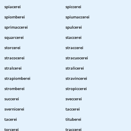
spiacerei
spiccerei
spiomberei
spiumaccerei
sprimaccerei
spulcerei
squarcerei
staccerei
storcerei
straccerei
stracocerei
stracuocerei
stralcerei
stralicerei
strapiomberei
stravincerei
stromberei
stropiccerei
succerei
sveccerei
svernicerei
taccerei
tacerei
tituberei
torcerei
traccerei