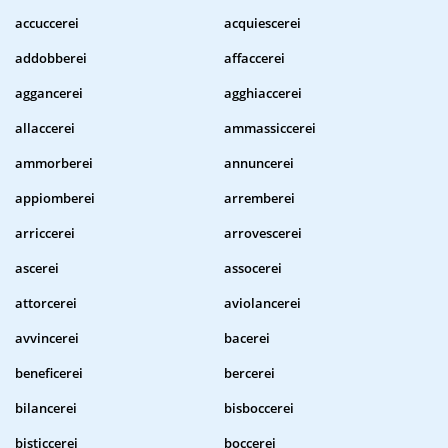
accuccerei
acquiescerei
addobberei
affaccerei
aggancerei
agghiaccerei
allaccerei
ammassiccerei
ammorberei
annuncerei
appiomberei
arremberei
arriccerei
arrovescerei
ascerei
assocerei
attorcerei
aviolancerei
avvincerei
bacerei
beneficerei
bercerei
bilancerei
bisboccerei
bisticcerei
boccerei