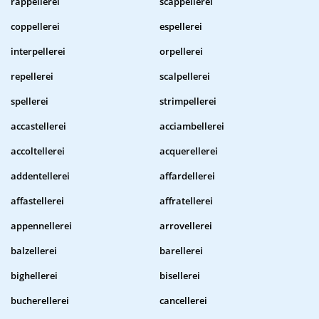
rappellerei
scappellerei
coppellerei
espellerei
interpellerei
orpellerei
repellerei
scalpellerei
spellerei
strimpellerei
accastellerei
acciambellerei
accoltellerei
acquerellerei
addentellerei
affardellerei
affastellerei
affratellerei
appennellerei
arrovellerei
balzellerei
barellerei
bighellerei
bisellerei
bucherellerei
cancellerei