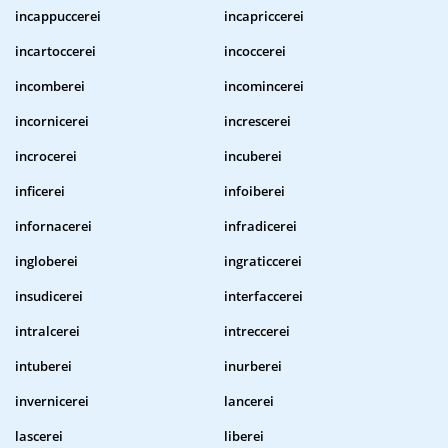
incappuccerei
incapriccerei
incartoccerei
incoccerei
incomberei
incomincerei
incornicerei
increscerei
incrocerei
incuberei
inficerei
infoiberei
infornacerei
infradicerei
ingloberei
ingraticcerei
insudicerei
interfaccerei
intralcerei
intreccerei
intuberei
inurberei
invernicerei
lancerei
lascerei
liberei