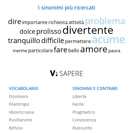
I sinonimi più ricercati
problema
dire
importante
richiesta
attività
divertente
prolisso
dolce
acume
tranquillo
difficile
permettere
amore
fare
particolare
bello
inerme
paura
SAPERE
VOCABOLARIO
SINONIMI E CONTRARI
Ossimoro
Libertà
Filantropo
Facile
Idiosincrasia
Pragmatico
Pusillanime
Conoscenza
Refuso
Riassunto