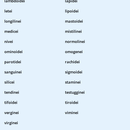
lambdoidei
lapidei
letei
lipoidei
longilinei
mastoidei
medicei
mistilinei
nivei
normolinei
ominoidei
omogenei
parotidei
rachidei
sanguinei
sigmoidei
silicei
staminei
tendinei
testugginei
tifoidei
tiroidei
verginei
viminei
virginei