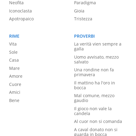
Neofita
Paradigma
Iconoclasta
Gioia
Apotropaico
Tristezza
RIME
PROVERBI
Vita
La verità vien sempre a
galla
Sole
Uomo avvisato, mezzo
Casa
salvato
Mare
Una rondine non fa
primavera
Amore
Il mattino ha l'oro in
Cuore
bocca
Amici
Mal comune, mezzo
Bene
gaudio
Il gioco non vale la
candela
Al cuor non si comanda
A caval donato non si
guarda in bocca