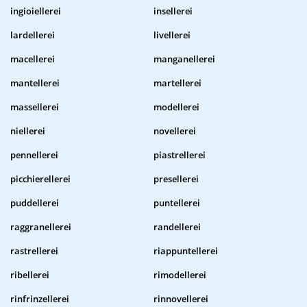
ingioiellerei
insellerei
lardellerei
livellerei
macellerei
manganellerei
mantellerei
martellerei
massellerei
modellerei
niellerei
novellerei
pennellerei
piastrellerei
picchierellerei
presellerei
puddellerei
puntellerei
raggranellerei
randellerei
rastrellerei
riappuntellerei
ribellerei
rimodellerei
rinfrinzellerei
rinnovellerei