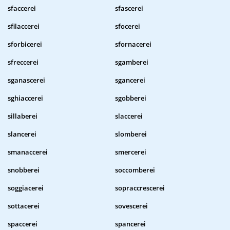
sfaccerei
sfascerei
sfilaccerei
sfocerei
sforbicerei
sfornacerei
sfreccerei
sgamberei
sganascerei
sgancerei
sghiaccerei
sgobberei
sillaberei
slaccerei
slancerei
slomberei
smanaccerei
smercerei
snobberei
soccomberei
soggiacerei
sopraccrescerei
sottacerei
sovescerei
spaccerei
spancerei