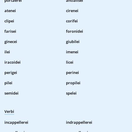
portaerei
antialisei
atenei
cirenei
clipei
corifei
farisei
foronidei
ginecei
giubilei
ilei
imenei
iracoidei
licei
perigei
perinei
pilei
propilei
semidei
spelei
Verbi
incappellerei
indrappellerei