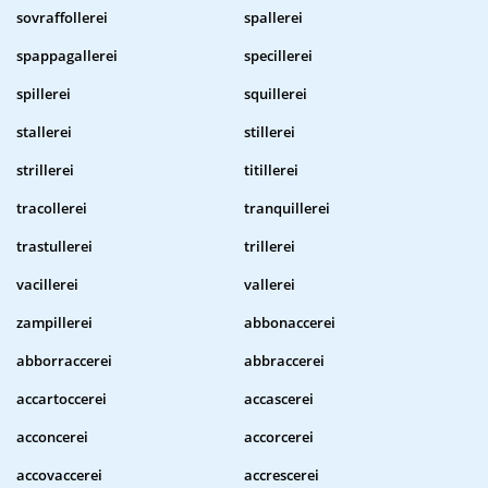
sovraffollerei
spallerei
spappagallerei
specillerei
spillerei
squillerei
stallerei
stillerei
strillerei
titillerei
tracollerei
tranquillerei
trastullerei
trillerei
vacillerei
vallerei
zampillerei
abbonaccerei
abborraccerei
abbraccerei
accartoccerei
accascerei
acconcerei
accorcerei
accovaccerei
accrescerei