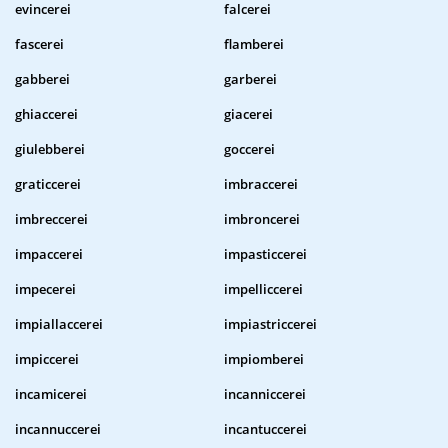
evincerei
falcerei
fascerei
flamberei
gabberei
garberei
ghiaccerei
giacerei
giulebberei
goccerei
graticcerei
imbraccerei
imbreccerei
imbroncerei
impaccerei
impasticcerei
impecerei
impelliccerei
impiallaccerei
impiastriccerei
impiccerei
impiomberei
incamicerei
incanniccerei
incannuccerei
incantuccerei