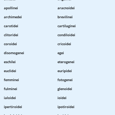
apollinei
aracnoidei
archimedei
brevilinei
carotidei
cartilaginei
clitoridei
condiloidei
coroidei
cricoidei
disomogenei
egei
eschilei
eterogenei
euclidei
euripidei
femminei
fotogenei
fulminei
glenoidei
ialoidei
ioidei
ipertiroidei
ipotiroidei