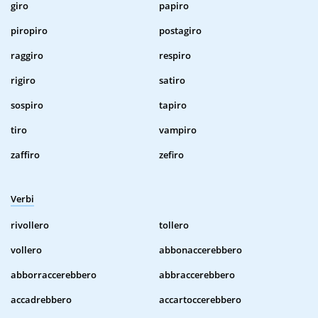
giro
papiro
piropiro
postagiro
raggiro
respiro
rigiro
satiro
sospiro
tapiro
tiro
vampiro
zaffiro
zefiro
Verbi
rivollero
tollero
vollero
abbonaccerebbero
abborraccerebbero
abbraccerebbero
accadrebbero
accartoccerebbero