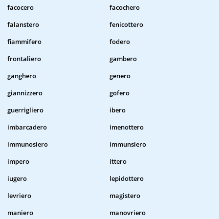
facocero
facochero
falanstero
fenicottero
fiammifero
fodero
frontaliero
gambero
ganghero
genero
giannizzero
gofero
guerrigliero
ibero
imbarcadero
imenottero
immunosiero
immunsiero
impero
ittero
iugero
lepidottero
levriero
magistero
maniero
manovriero