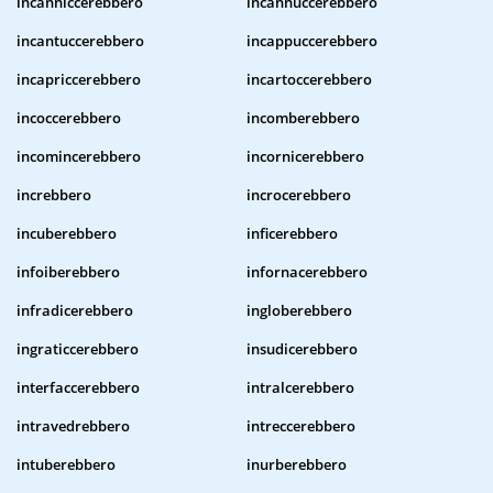
incanniccerebbero
incannuccerebbero
incantuccerebbero
incappuccerebbero
incapriccerebbero
incartoccerebbero
incoccerebbero
incomberebbero
incomincerebbero
incornicerebbero
increbbero
incrocerebbero
incuberebbero
inficerebbero
infoiberebbero
infornacerebbero
infradicerebbero
ingloberebbero
ingraticcerebbero
insudicerebbero
interfaccerebbero
intralcerebbero
intravedrebbero
intreccerebbero
intuberebbero
inurberebbero