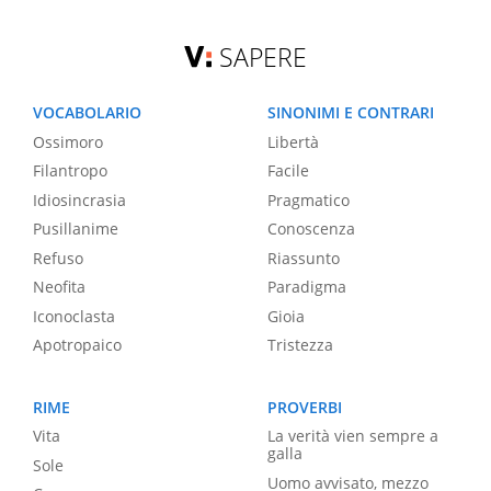
SAPERE
VOCABOLARIO
SINONIMI E CONTRARI
Ossimoro
Libertà
Filantropo
Facile
Idiosincrasia
Pragmatico
Pusillanime
Conoscenza
Refuso
Riassunto
Neofita
Paradigma
Iconoclasta
Gioia
Apotropaico
Tristezza
RIME
PROVERBI
Vita
La verità vien sempre a
galla
Sole
Uomo avvisato, mezzo