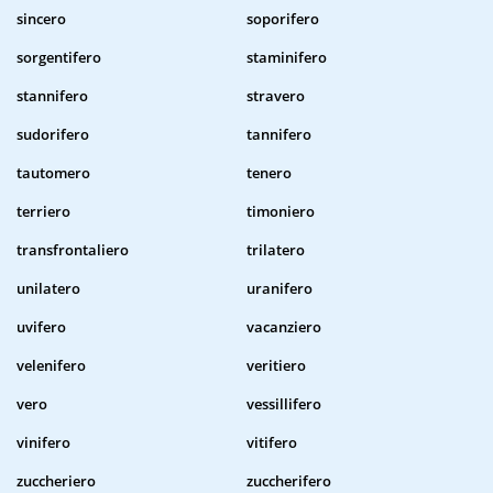
sincero
soporifero
sorgentifero
staminifero
stannifero
stravero
sudorifero
tannifero
tautomero
tenero
terriero
timoniero
transfrontaliero
trilatero
unilatero
uranifero
uvifero
vacanziero
velenifero
veritiero
vero
vessillifero
vinifero
vitifero
zuccheriero
zuccherifero