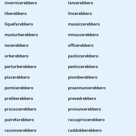
invernicerebbero
lancerebbero
liberebbero
lincerebbero
liquefarebbero
massiccerebbero
masturberebbero
minaccerebbero
nocerebbero
officerebbero
orberebbero
pasticcerebbero
perturberebbero
pesticcerebbero
piacerebbero
piomberebbero
pomicerebbero
preannuncerebbero
preliberebbero
prevedrebbero
procaccerebbero
pronuncerebbero
putrefarebbero
raccapriccerebbero
racconcerebbero
raddobberebbero