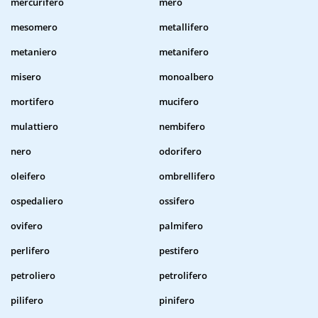
mercurifero
mero
mesomero
metallifero
metaniero
metanifero
misero
monoalbero
mortifero
mucifero
mulattiero
nembifero
nero
odorifero
oleifero
ombrellifero
ospedaliero
ossifero
ovifero
palmifero
perlifero
pestifero
petroliero
petrolifero
pilifero
pinifero