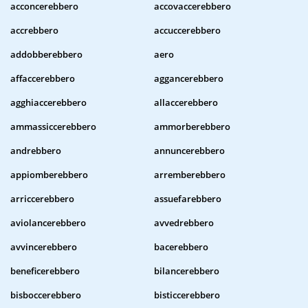
acconcerebbero
accovaccerebbero
accrebbero
accuccerebbero
addobberebbero
aero
affaccerebbero
aggancerebbero
agghiaccerebbero
allaccerebbero
ammassiccerebbero
ammorberebbero
andrebbero
annuncerebbero
appiomberebbero
arremberebbero
arriccerebbero
assuefarebbero
aviolancerebbero
avvedrebbero
avvincerebbero
bacerebbero
beneficerebbero
bilancerebbero
bisboccerebbero
bisticcerebbero