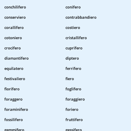
conchilifero
conifero
conserviero
contrabbandiero
corallifero
costiero
cotoniero
cristallifero
crocifero
cuprifero
diamantifero
diptero
equilatero
ferrifero
festivaliero
fiero
fiorifero
foglifero
foraggero
foraggiero
foraminifero
foriero
fossilifero
fruttifero
gemmifero
gessifero