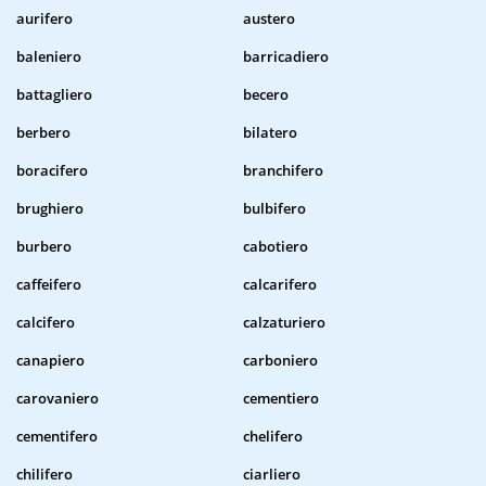
aurifero
austero
baleniero
barricadiero
battagliero
becero
berbero
bilatero
boracifero
branchifero
brughiero
bulbifero
burbero
cabotiero
caffeifero
calcarifero
calcifero
calzaturiero
canapiero
carboniero
carovaniero
cementiero
cementifero
chelifero
chilifero
ciarliero