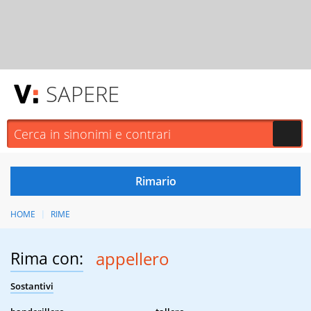
SAPERE
HOME
RIME
Rima con:
appellero
Sostantivi