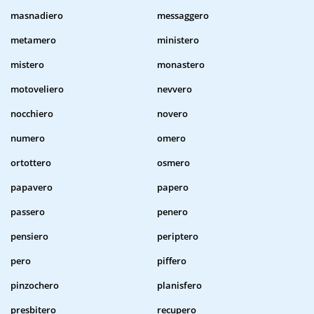
masnadiero
messaggero
metamero
ministero
mistero
monastero
motoveliero
nevvero
nocchiero
novero
numero
omero
ortottero
osmero
papavero
papero
passero
penero
pensiero
periptero
pero
piffero
pinzochero
planisfero
presbitero
recupero