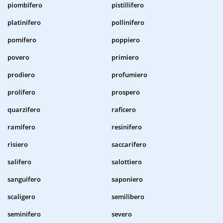
piombifero
pistillifero
platinifero
pollinifero
pomifero
poppiero
povero
primiero
prodiero
profumiero
prolifero
prospero
quarzifero
raficero
ramifero
resinifero
risiero
saccarifero
salifero
salottiero
sanguifero
saponiero
scaligero
semilibero
seminifero
severo