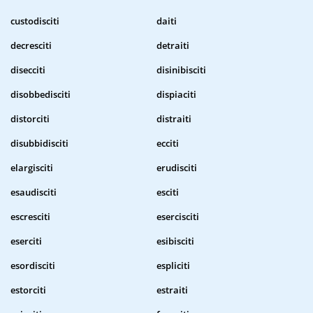
custodisciti
daiti
decresciti
detraiti
disecciti
disinibisciti
disobbedisciti
dispiaciti
distorciti
distraiti
disubbidisciti
ecciti
elargisciti
erudisciti
esaudisciti
esciti
escresciti
esercisciti
eserciti
esibisciti
esordisciti
espliciti
estorciti
estraiti