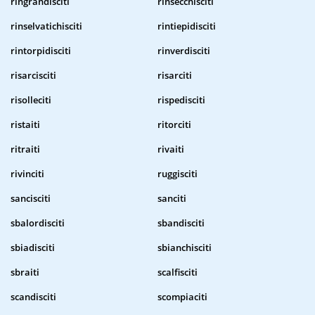
ringrandisciti
rinsecchisciti
rinselvatichisciti
rintiepidisciti
rintorpidisciti
rinverdisciti
risarcisciti
risarciti
risolleciti
rispedisciti
ristaiti
ritorciti
ritraiti
rivaiti
rivinciti
ruggisciti
sancisciti
sanciti
sbalordisciti
sbandisciti
sbiadisciti
sbianchisciti
sbraiti
scalfisciti
scandisciti
scompiaciti