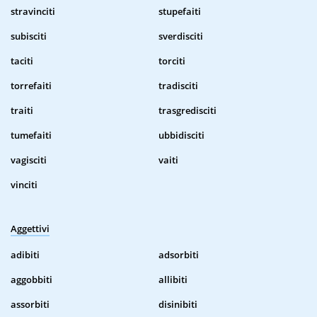
stravinciti
stupefaiti
subisciti
sverdisciti
taciti
torciti
torrefaiti
tradisciti
traiti
trasgredisciti
tumefaiti
ubbidisciti
vagisciti
vaiti
vinciti
Aggettivi
adibiti
adsorbiti
aggobbiti
allibiti
assorbiti
disinibiti