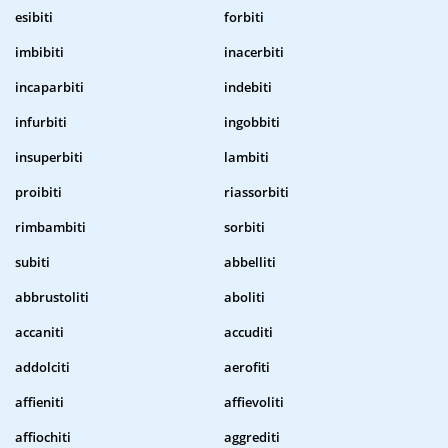
esibiti
forbiti
imbibiti
inacerbiti
incaparbiti
indebiti
infurbiti
ingobbiti
insuperbiti
lambiti
proibiti
riassorbiti
rimbambiti
sorbiti
subiti
abbelliti
abbrustoliti
aboliti
accaniti
accuditi
addolciti
aerofiti
affieniti
affievoliti
affiochiti
aggrediti