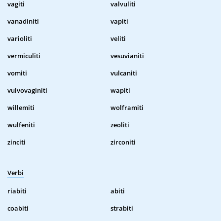
vagiti
valvuliti
vanadiniti
vapiti
varioliti
veliti
vermiculiti
vesuvianiti
vomiti
vulcaniti
vulvovaginiti
wapiti
willemiti
wolframiti
wulfeniti
zeoliti
zinciti
zirconiti
Verbi
riabiti
abiti
coabiti
strabiti