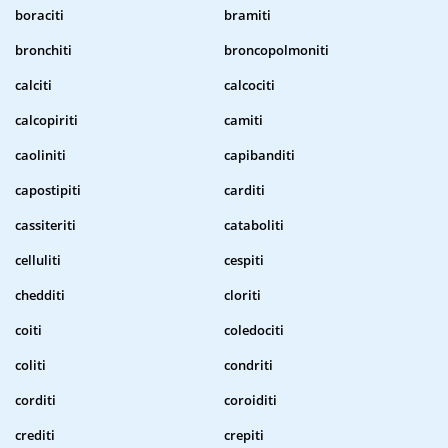
boraciti
bramiti
bronchiti
broncopolmoniti
calciti
calcociti
calcopiriti
camiti
caoliniti
capibanditi
capostipiti
carditi
cassiteriti
cataboliti
celluliti
cespiti
chedditi
cloriti
coiti
coledociti
coliti
condriti
corditi
coroiditi
crediti
crepiti