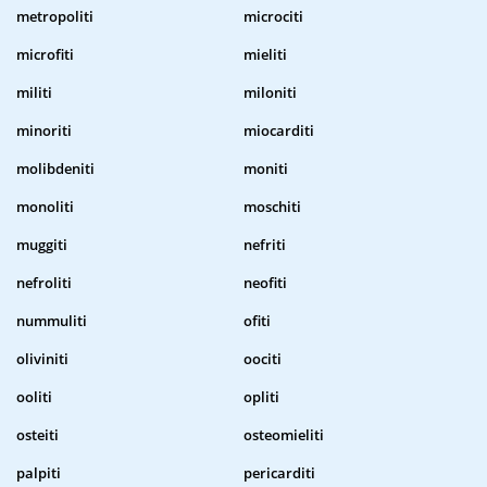
metropoliti
microciti
microfiti
mieliti
militi
miloniti
minoriti
miocarditi
molibdeniti
moniti
monoliti
moschiti
muggiti
nefriti
nefroliti
neofiti
nummuliti
ofiti
oliviniti
oociti
ooliti
opliti
osteiti
osteomieliti
palpiti
pericarditi