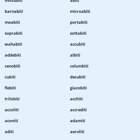
miniabiti
abiti
barnabiti
microabiti
moabiti
portabiti
soprabiti
sottabiti
wahabiti
accubiti
addebiti
albiti
cenobiti
columbiti
cubiti
decubiti
flebiti
giacobiti
trilobiti
acchiti
accoliti
accrediti
aconiti
adamiti
aditi
aeroliti