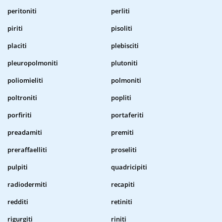
peritoniti
perliti
piriti
pisoliti
placiti
plebisciti
pleuropolmoniti
plutoniti
poliomieliti
polmoniti
poltroniti
popliti
porfiriti
portaferiti
preadamiti
premiti
preraffaelliti
proseliti
pulpiti
quadricipiti
radiodermiti
recapiti
redditi
retiniti
rigurgiti
riniti