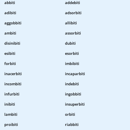
abbiti
addebiti
adibiti
adsorbiti
aggobbiti
allibiti
ambiti
assorbiti
disinibiti
dubiti
esibiti
esorbiti
forbiti
imbibiti
inacerbiti
incaparbiti
incombiti
indebiti
infurbiti
ingobbiti
inibiti
insuperbiti
lambiti
orbiti
proibiti
riabbiti