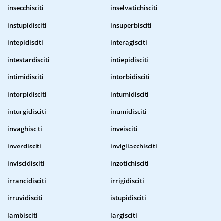
insecchisciti
inselvatichisciti
instupidisciti
insuperbisciti
intepidisciti
interagisciti
intestardisciti
intiepidisciti
intimidisciti
intorbidisciti
intorpidisciti
intumidisciti
inturgidisciti
inumidisciti
invaghisciti
inveisciti
inverdisciti
invigliacchisciti
inviscidisciti
inzotichisciti
irrancidisciti
irrigidisciti
irruvidisciti
istupidisciti
lambisciti
largisciti