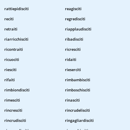
rattiepidisciti
reagisciti
reciti
regredisciti
retraiti
riapplaudisciti
riarricchisciti
ribadisciti
ricontraiti
ricresciti
ricuociti
ridaiti
riesciti
rieserciti
rifaiti
rimbambisciti
rimbiondisciti
rimboschisciti
rimesciti
rinasciti
rincresciti
rincrudelisciti
rincrudisciti
ringagliardisciti