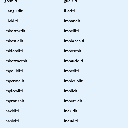
gremiti
gualciti
illanguiditi
illeciti
illividiti
imbanditi
imbastarditi
imbelliti
imbestialiti
imbianchiti
imbionditi
imboschiti
imbozzacchiti
immuciditi
impalliditi
impediti
impermaliti
impiccioliti
impiccoliti
impliciti
impratichiti
imputriditi
inaciditi
inariditi
inasiniti
inauditi