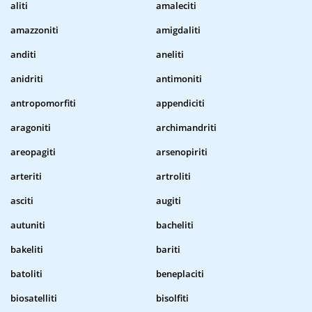
aliti
amaleciti
amazzoniti
amigdaliti
anditi
aneliti
anidriti
antimoniti
antropomorfiti
appendiciti
aragoniti
archimandriti
areopagiti
arsenopiriti
arteriti
artroliti
asciti
augiti
autuniti
bacheliti
bakeliti
bariti
batoliti
beneplaciti
biosatelliti
bisolfiti