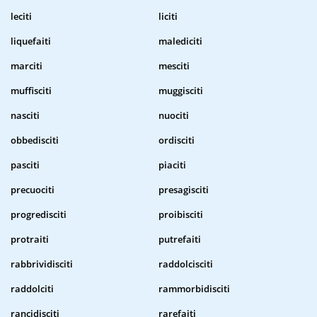
leciti
liciti
liquefaiti
malediciti
marciti
mesciti
muffisciti
muggisciti
nasciti
nuociti
obbedisciti
ordisciti
pasciti
piaciti
precuociti
presagisciti
progredisciti
proibisciti
protraiti
putrefaiti
rabbrividisciti
raddolcisciti
raddolciti
rammorbidisciti
rancidisciti
rarefaiti