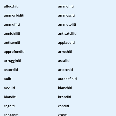
allocchiti
ammolliti
ammorbiditi
ammosciti
ammuffiti
ammutoliti
annichiliti
antisatelliti
antisemiti
applauditi
approfonditi
arrochiti
arrugginiti
assaliti
assorditi
attecchiti
auliti
autodefiniti
avviliti
bianchiti
blanditi
branditi
cogniti
conditi
congeniti
criniti