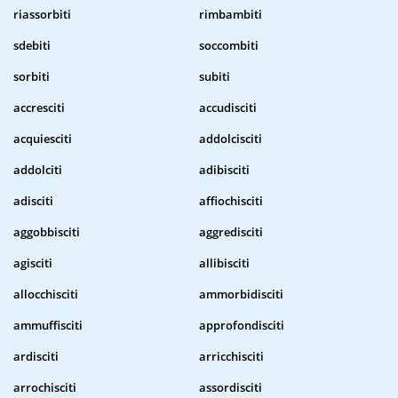
riassorbiti
rimbambiti
sdebiti
soccombiti
sorbiti
subiti
accresciti
accudisciti
acquiesciti
addolcisciti
addolciti
adibisciti
adisciti
affiochisciti
aggobbisciti
aggredisciti
agisciti
allibisciti
allocchisciti
ammorbidisciti
ammuffisciti
approfondisciti
ardisciti
arricchisciti
arrochisciti
assordisciti