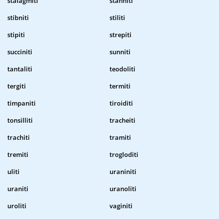
stalagmiti
stanniti
stibniti
stiliti
stipiti
strepiti
succiniti
sunniti
tantaliti
teodoliti
tergiti
termiti
timpaniti
tiroiditi
tonsilliti
tracheiti
trachiti
tramiti
tremiti
trogloditi
uliti
uraniniti
uraniti
uranoliti
uroliti
vaginiti