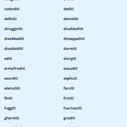
custoditi
dediti
definiti
demoliti
dirugginiti
disabbelliti
disobbediti
disseppelliti
disubbiditi
dormiti
editi
elargiti
ermafroditi
esauditi
esorditi
espliciti
eterocliti
farciti
finiti
friniti
fuggiti
fuoriusciti
ghermiti
graditi