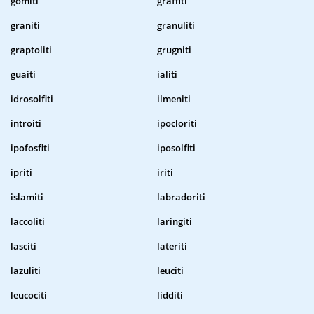
gomiti
graffiti
graniti
granuliti
graptoliti
grugniti
guaiti
ialiti
idrosolfiti
ilmeniti
introiti
ipocloriti
ipofosfiti
iposolfiti
ipriti
iriti
islamiti
labradoriti
laccoliti
laringiti
lasciti
lateriti
lazuliti
leuciti
leucociti
lidditi