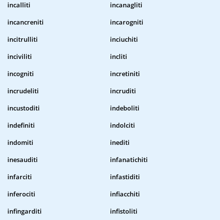
incalliti
incanagliti
incancreniti
incarogniti
incitrulliti
inciuchiti
inciviliti
incliti
incogniti
incretiniti
incrudeliti
incruditi
incustoditi
indeboliti
indefiniti
indolciti
indomiti
inediti
inesauditi
infanatichiti
infarciti
infastiditi
inferociti
infiacchiti
infingarditi
infistoliti