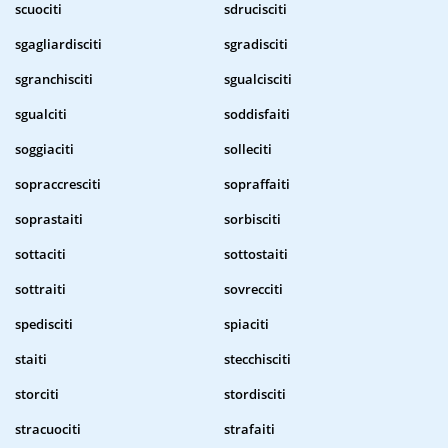
scuociti
sdrucisciti
sgagliardisciti
sgradisciti
sgranchisciti
sgualcisciti
sgualciti
soddisfaiti
soggiaciti
solleciti
sopraccresciti
sopraffaiti
soprastaiti
sorbisciti
sottaciti
sottostaiti
sottraiti
sovrecciti
spedisciti
spiaciti
staiti
stecchisciti
storciti
stordisciti
stracuociti
strafaiti