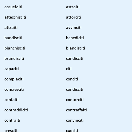
assuefaiti
astraiti
attecchisciti
attorciti
attraiti
avvinciti
bandisciti
benediciti
bianchisciti
blandisciti
brandisciti
candisciti
capaciti
citi
compiaciti
conciti
concresciti
condisciti
confaiti
contorciti
contraddiciti
contraffaiti
contraiti
convinciti
cresciti
cuociti