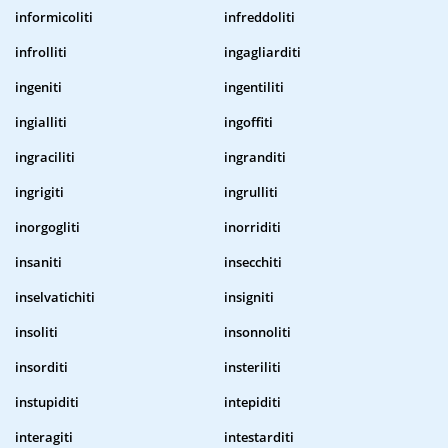
informicoliti
infreddoliti
infrolliti
ingagliarditi
ingeniti
ingentiliti
ingialliti
ingoffiti
ingraciliti
ingranditi
ingrigiti
ingrulliti
inorgogliti
inorriditi
insaniti
insecchiti
inselvatichiti
insigniti
insoliti
insonnoliti
insorditi
insteriliti
instupiditi
intepiditi
interagiti
intestarditi