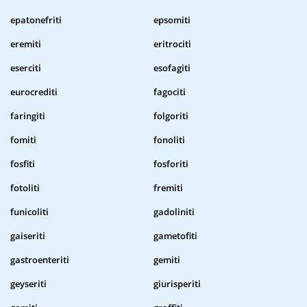
epatonefriti
epsomiti
eremiti
eritrociti
eserciti
esofagiti
eurocrediti
fagociti
faringiti
folgoriti
fomiti
fonoliti
fosfiti
fosforiti
fotoliti
fremiti
funicoliti
gadoliniti
gaiseriti
gametofiti
gastroenteriti
gemiti
geyseriti
giurisperiti