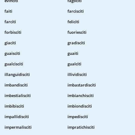
evinciti
fagociti
faiti
farcisciti
farciti
feliciti
forbisciti
fuoriesciti
giaciti
gradisciti
guaisciti
guaiti
gualcisciti
gualciti
illanguidisciti
illividisciti
imbandisciti
imbastardisciti
imbestialisciti
imbianchisciti
imbibisciti
imbiondisciti
impallidisciti
impedisciti
impermalisciti
impratichisciti