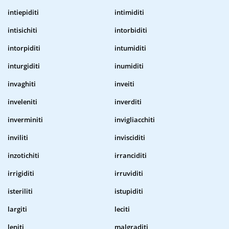
intiepiditi
intimiditi
intisichiti
intorbiditi
intorpiditi
intumiditi
inturgiditi
inumiditi
invaghiti
inveiti
inveleniti
inverditi
inverminiti
invigliacchiti
inviliti
invisciditi
inzotichiti
irranciditi
irrigiditi
irruviditi
isteriliti
istupiditi
largiti
leciti
leniti
malgraditi