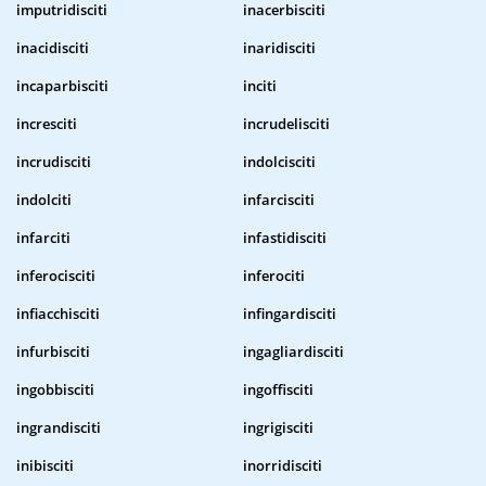
imputridisciti
inacerbisciti
inacidisciti
inaridisciti
incaparbisciti
inciti
incresciti
incrudelisciti
incrudisciti
indolcisciti
indolciti
infarcisciti
infarciti
infastidisciti
inferocisciti
inferociti
infiacchisciti
infingardisciti
infurbisciti
ingagliardisciti
ingobbisciti
ingoffisciti
ingrandisciti
ingrigisciti
inibisciti
inorridisciti