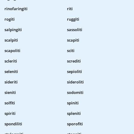
rinofaringiti
riti
rogiti
ruggiti
salpingiti
sassoliti
scalpiti
scapiti
scapoliti
sciti
scleriti
screditi
seleniti
sepioliti
sideriti
sideroliti
sieniti
sodomiti
solfiti
spiniti
spiriti
spleniti
spondiliti
sporofiti