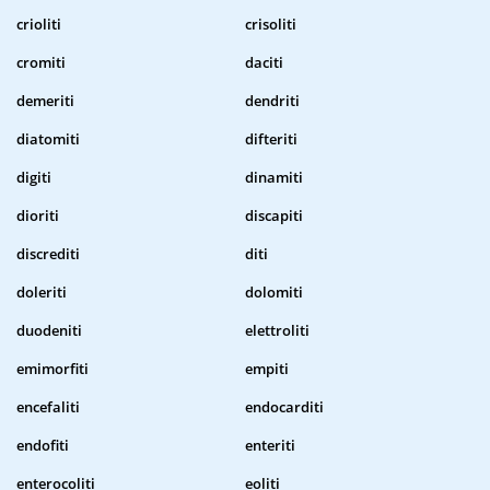
crioliti
crisoliti
cromiti
daciti
demeriti
dendriti
diatomiti
difteriti
digiti
dinamiti
dioriti
discapiti
discrediti
diti
doleriti
dolomiti
duodeniti
elettroliti
emimorfiti
empiti
encefaliti
endocarditi
endofiti
enteriti
enterocoliti
eoliti