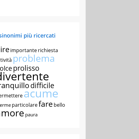
 sinonimi più ricercati
ire
importante
richiesta
problema
tività
prolisso
olce
divertente
ranquillo
difficile
acume
ermettere
fare
particolare
bello
nerme
amore
paura