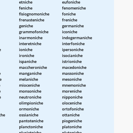
etniche
eufoniche
feniche
fenomeniche
fisiognomoniche
foniche
frenasteniche
freniche
geniche
germaniche
grammofoniche
iconiche
inarmoniche
indogermaniche
interetniche
interfoniche
e
ioniche
ipersoniche
ironiche
isocianiche
ispaniche
istrioniche
maccheroniche
macedoniche
e
manganiche
massoniche
e
melaniche
mesoniche
e
mioceniche
mnemoniche
e
monsoniche
moreniche
e
neutroniche
nipponiche
olimpioniche
oloceniche
ormoniche
ortofoniche
che
ossianiche
ottaniche
pantoteniche
piogeniche
planctoniche
platoniche
plurietniche
plutoniche