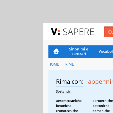
SAPERE
Sinonimi e
Vocabol
contrari
HOME
RIME
Rima con:
appenni
Sostantivi
aeromeccaniche
aerotecniche
betoniche
bettoniche
cronotecniche
domeniche