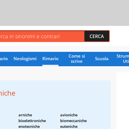
Come si
Strum
ario
Neologismi
Rimario
Scuola
scrive
Uti
niche
arniche
avioniche
bioelettroniche
biomeccaniche
enotecniche
euteniche