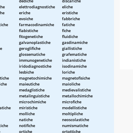
dediche
discariche
che
elettrodiagnostiche
eliche
che
eriche
eristiche
evoiche
fabbriche
iche
farmacodinamiche
fatiche
fiabistiche
fiche
fitogenetiche
fluidiche
galvanoplastiche
gasdinamiche
he
geroglifiche
giallistiche
glossematiche
grafematiche
immunogenetiche
indianistiche
iridodiagnostiche
isodinamiche
lesbiche
loriche
tiche
magnetochimiche
magnetofisiche
iche
maieutiche
maioliche
medaglistiche
medievalistiche
metalinguistiche
metallochimiche
microchimiche
microfiche
atiche
miristiche
modellistiche
molliche
moltipliche
natiche
neoscolastiche
tiche
notifiche
numismatiche
e
ortiche
ortottiche