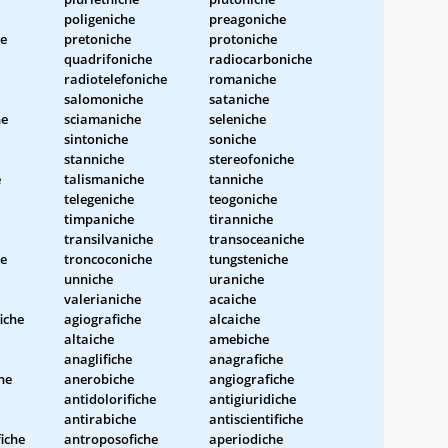
poligeniche
preagoniche
e
pretoniche
protoniche
quadrifoniche
radiocarboniche
radiotelefoniche
romaniche
salomoniche
sataniche
he
sciamaniche
seleniche
sintoniche
soniche
stanniche
stereofoniche
e
talismaniche
tanniche
telegeniche
teogoniche
timpaniche
tiranniche
transilvaniche
transoceaniche
he
troncoconiche
tungsteniche
unniche
uraniche
valerianiche
acaiche
iche
agiografiche
alcaiche
altaiche
amebiche
anaglifiche
anagrafiche
he
anerobiche
angiografiche
antidolorifiche
antigiuridiche
antirabiche
antiscientifiche
iche
antroposofiche
aperiodiche