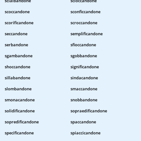
scialbandone
scioccandone
scoccandone
sconficcandone
scorificandone
scroccandone
seccandone
semplificandone
serbandone
sfioccandone
sgambandone
sgobbandone
shoccandone
significandone
sillabandone
sindacandone
slombandone
smaccandone
smonacandone
snobbandone
solidificandone
sopraedificandone
sopredificandone
spaccandone
specificandone
spiaccicandone