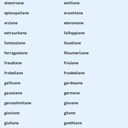
elzeviriane
emiliane
episcopaliane
erasmiane
erziane
eteromane
extraurbane
falloppiane
fantozziane
faustiane
ferragostane
filoamericane
freudiane
friulane
frobeliane
froebeliane
gallicane
gardesane
gaussiane
germane
gerosolimitane
giovane
gioviane
gitane
giuliane
goethiane