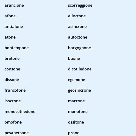
arancione
scorreggione
afone
alloctone
antialone
asincrone
atone
autoctone
bontempone
borgognone
bretone
buone
consone
dicotiledone
dissone
egemone
francofone
geosincrone
isocrone
marrone
monocotiledone
monotone
omofone
ossitone
pesapersone
prone