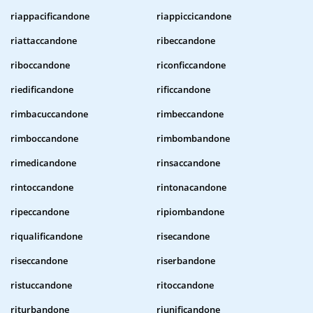
riappacificandone
riappiccicandone
riattaccandone
ribeccandone
riboccandone
riconficcandone
riedificandone
rificcandone
rimbacuccandone
rimbeccandone
rimboccandone
rimbombandone
rimedicandone
rinsaccandone
rintoccandone
rintonacandone
ripeccandone
ripiombandone
riqualificandone
risecandone
riseccandone
riserbandone
ristuccandone
ritoccandone
riturbandone
riunificandone