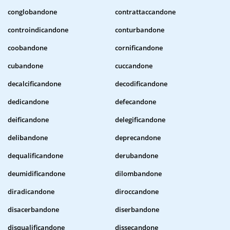
conglobandone
contrattaccandone
controindicandone
conturbandone
coobandone
cornificandone
cubandone
cuccandone
decalcificandone
decodificandone
dedicandone
defecandone
deificandone
delegificandone
delibandone
deprecandone
dequalificandone
derubandone
deumidificandone
dilombandone
diradicandone
diroccandone
disacerbandone
diserbandone
disqualificandone
dissecandone