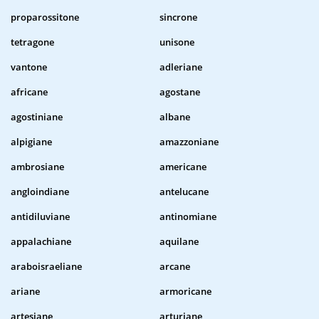
proparossitone
sincrone
tetragone
unisone
vantone
adleriane
africane
agostane
agostiniane
albane
alpigiane
amazzoniane
ambrosiane
americane
angloindiane
antelucane
antidiluviane
antinomiane
appalachiane
aquilane
araboisraeliane
arcane
ariane
armoricane
artesiane
arturiane