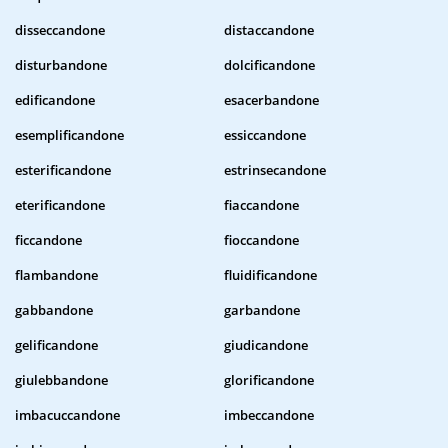
disseccandone
distaccandone
disturbandone
dolcificandone
edificandone
esacerbandone
esemplificandone
essiccandone
esterificandone
estrinsecandone
eterificandone
fiaccandone
ficcandone
fioccandone
flambandone
fluidificandone
gabbandone
garbandone
gelificandone
giudicandone
giulebbandone
glorificandone
imbacuccandone
imbeccandone