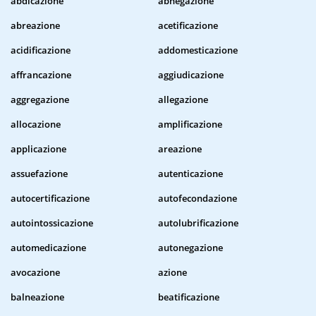
abdicazione
abnegazione
abreazione
acetificazione
acidificazione
addomesticazione
affrancazione
aggiudicazione
aggregazione
allegazione
allocazione
amplificazione
applicazione
areazione
assuefazione
autenticazione
autocertificazione
autofecondazione
autointossicazione
autolubrificazione
automedicazione
autonegazione
avocazione
azione
balneazione
beatificazione