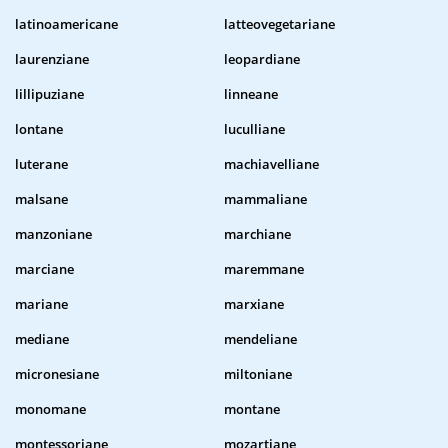
latinoamericane
latteovegetariane
laurenziane
leopardiane
lillipuziane
linneane
lontane
luculliane
luterane
machiavelliane
malsane
mammaliane
manzoniane
marchiane
marciane
maremmane
mariane
marxiane
mediane
mendeliane
micronesiane
miltoniane
monomane
montane
montessoriane
mozartiane