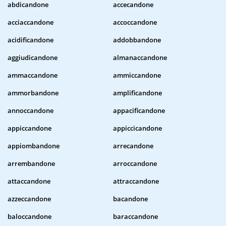
abdicandone
accecandone
acciaccandone
accoccandone
acidificandone
addobbandone
aggiudicandone
almanaccandone
ammaccandone
ammiccandone
ammorbandone
amplificandone
annoccandone
appacificandone
appiccandone
appiccicandone
appiombandone
arrecandone
arrembandone
arroccandone
attaccandone
attraccandone
azzeccandone
bacandone
baloccandone
baraccandone