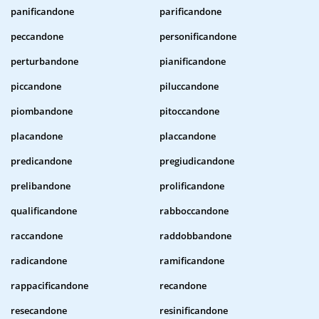
panificandone
parificandone
peccandone
personificandone
perturbandone
pianificandone
piccandone
piluccandone
piombandone
pitoccandone
placandone
placcandone
predicandone
pregiudicandone
prelibandone
prolificandone
qualificandone
rabboccandone
raccandone
raddobbandone
radicandone
ramificandone
rappacificandone
recandone
resecandone
resinificandone