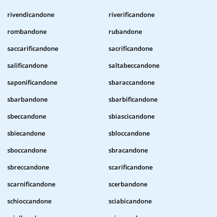
rivendicandone
riverificandone
rombandone
rubandone
saccarificandone
sacrificandone
salificandone
saltabeccandone
saponificandone
sbaraccandone
sbarbandone
sbarbificandone
sbeccandone
sbiascicandone
sbiecandone
sbloccandone
sboccandone
sbracandone
sbreccandone
scarificandone
scarnificandone
scerbandone
schioccandone
sciabicandone