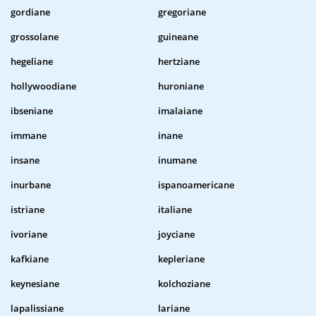
gordiane
gregoriane
grossolane
guineane
hegeliane
hertziane
hollywoodiane
huroniane
ibseniane
imalaiane
immane
inane
insane
inumane
inurbane
ispanoamericane
istriane
italiane
ivoriane
joyciane
kafkiane
kepleriane
keynesiane
kolchoziane
lapalissiane
lariane