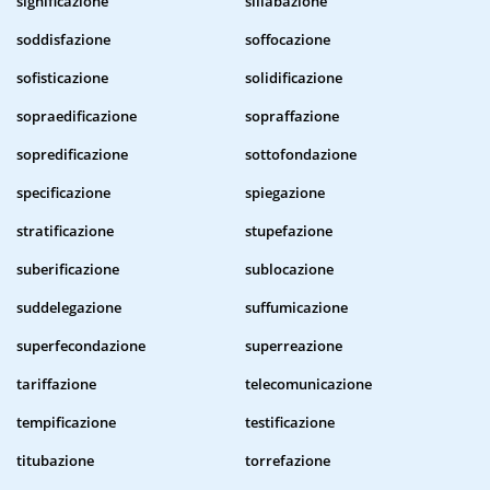
significazione
sillabazione
soddisfazione
soffocazione
sofisticazione
solidificazione
sopraedificazione
sopraffazione
sopredificazione
sottofondazione
specificazione
spiegazione
stratificazione
stupefazione
suberificazione
sublocazione
suddelegazione
suffumicazione
superfecondazione
superreazione
tariffazione
telecomunicazione
tempificazione
testificazione
titubazione
torrefazione