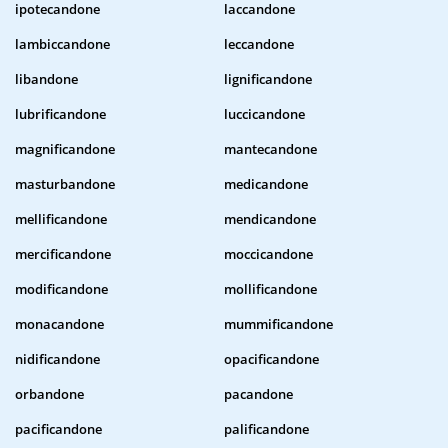
ipotecandone
laccandone
lambiccandone
leccandone
libandone
lignificandone
lubrificandone
luccicandone
magnificandone
mantecandone
masturbandone
medicandone
mellificandone
mendicandone
mercificandone
moccicandone
modificandone
mollificandone
monacandone
mummificandone
nidificandone
opacificandone
orbandone
pacandone
pacificandone
palificandone