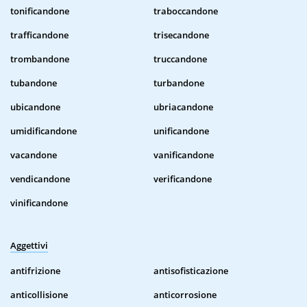
tonificandone
traboccandone
trafficandone
trisecandone
trombandone
truccandone
tubandone
turbandone
ubicandone
ubriacandone
umidificandone
unificandone
vacandone
vanificandone
vendicandone
verificandone
vinificandone
Aggettivi
antifrizione
antisofisticazione
anticollisione
anticorrosione