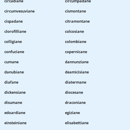
circadiane
circumpadane
circumvesuviane
cismontane
cispadane
citramontane
clorofilliane
colcosiane
colligiane
colombiane
confuciane
copernicane
cumane
dannunziane
danubiane
deamicisiane
diafane
diatermane
dickensiane
diocesane
disumane
draconiane
edoardiane
egiziane
einsteiniane
elisabettiane