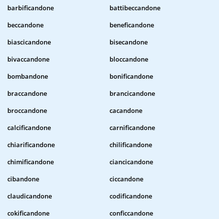
barbificandone
battibeccandone
beccandone
beneficandone
biascicandone
bisecandone
bivaccandone
bloccandone
bombandone
bonificandone
braccandone
brancicandone
broccandone
cacandone
calcificandone
carnificandone
chiarificandone
chilificandone
chimificandone
ciancicandone
cibandone
ciccandone
claudicandone
codificandone
cokificandone
conficcandone