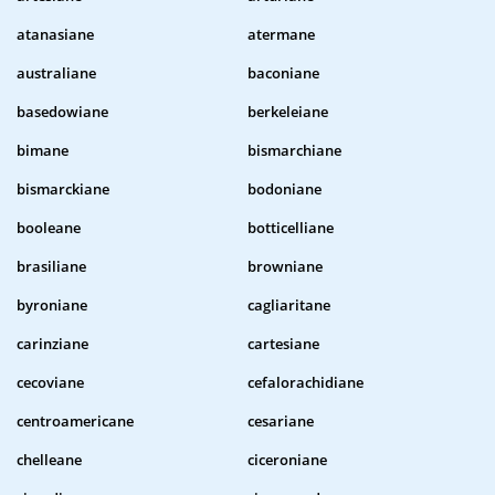
atanasiane
atermane
australiane
baconiane
basedowiane
berkeleiane
bimane
bismarchiane
bismarckiane
bodoniane
booleane
botticelliane
brasiliane
browniane
byroniane
cagliaritane
carinziane
cartesiane
cecoviane
cefalorachidiane
centroamericane
cesariane
chelleane
ciceroniane