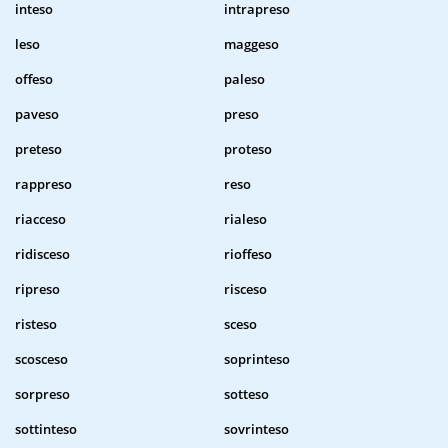
inteso
intrapreso
leso
maggeso
offeso
paleso
paveso
preso
preteso
proteso
rappreso
reso
riacceso
rialeso
ridisceso
rioffeso
ripreso
risceso
risteso
sceso
scosceso
soprinteso
sorpreso
sotteso
sottinteso
sovrinteso