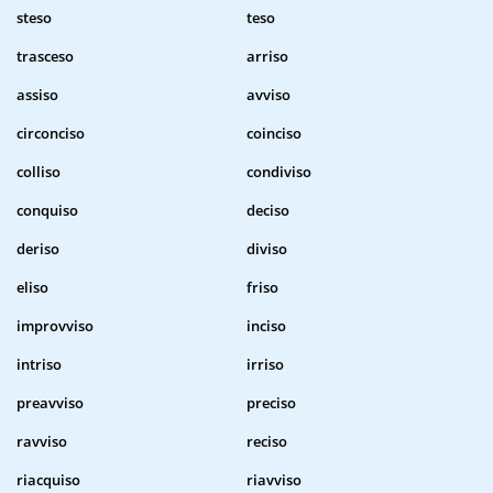
steso
teso
trasceso
arriso
assiso
avviso
circonciso
coinciso
colliso
condiviso
conquiso
deciso
deriso
diviso
eliso
friso
improvviso
inciso
intriso
irriso
preavviso
preciso
ravviso
reciso
riacquiso
riavviso