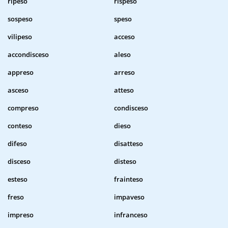
ripeso
rispeso
sospeso
speso
vilipeso
acceso
accondisceso
aleso
appreso
arreso
asceso
atteso
compreso
condisceso
conteso
dieso
difeso
disatteso
disceso
disteso
esteso
frainteso
freso
impaveso
impreso
infranceso