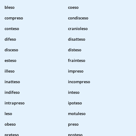
bleso
coeso
compreso
condisceso
conteso
cranioleso
difeso
disatteso
disceso
disteso
esteso
frainteso
illeso
impreso
inatteso
incompreso
indifeso
inteso
intrapreso
ipoteso
leso
motuleso
obeso
preso
preteso
proteso