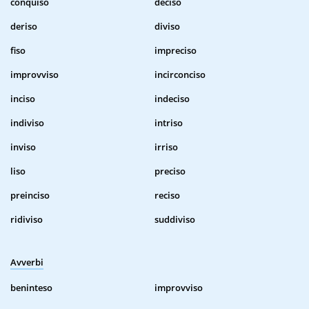
conquiso
deciso
deriso
diviso
fiso
impreciso
improvviso
incirconciso
inciso
indeciso
indiviso
intriso
inviso
irriso
liso
preciso
preinciso
reciso
ridiviso
suddiviso
Avverbi
beninteso
improvviso