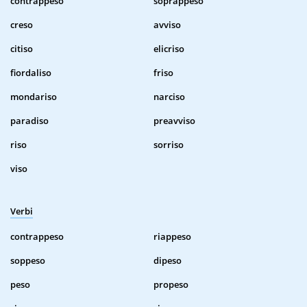
contrappeso
soprappeso
creso
avviso
citiso
elicriso
fiordaliso
friso
mondariso
narciso
paradiso
preavviso
riso
sorriso
viso
Verbi
contrappeso
riappeso
soppeso
dipeso
peso
propeso