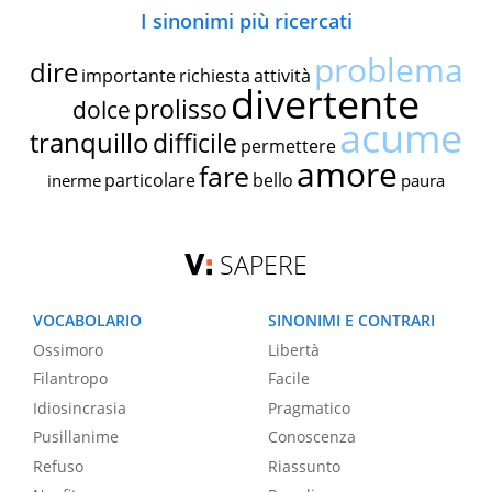
I sinonimi più ricercati
problema
dire
importante
richiesta
attività
divertente
prolisso
dolce
acume
tranquillo
difficile
permettere
amore
fare
particolare
bello
inerme
paura
SAPERE
VOCABOLARIO
SINONIMI E CONTRARI
Ossimoro
Libertà
Filantropo
Facile
Idiosincrasia
Pragmatico
Pusillanime
Conoscenza
Refuso
Riassunto