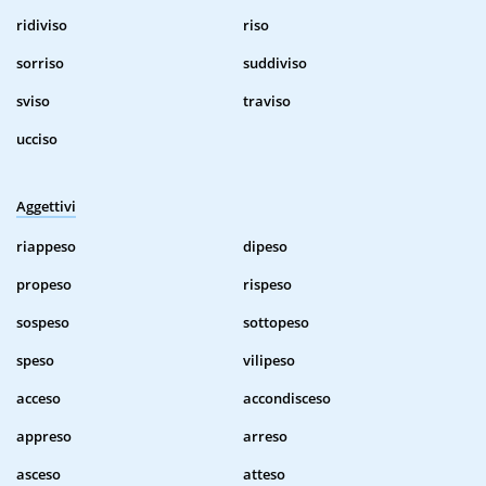
ridiviso
riso
sorriso
suddiviso
sviso
traviso
ucciso
Aggettivi
riappeso
dipeso
propeso
rispeso
sospeso
sottopeso
speso
vilipeso
acceso
accondisceso
appreso
arreso
asceso
atteso