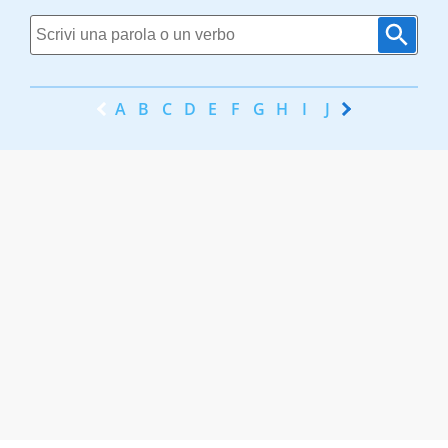
A
B
C
D
E
F
G
H
I
J
K
L
M
N