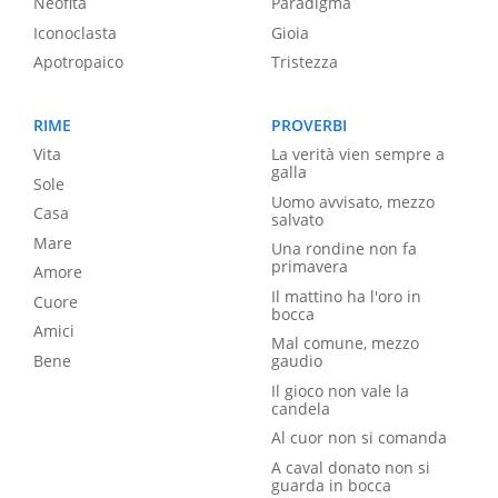
Neofita
Paradigma
Iconoclasta
Gioia
Apotropaico
Tristezza
RIME
PROVERBI
Vita
La verità vien sempre a
galla
Sole
Uomo avvisato, mezzo
Casa
salvato
Mare
Una rondine non fa
primavera
Amore
Il mattino ha l'oro in
Cuore
bocca
Amici
Mal comune, mezzo
Bene
gaudio
Il gioco non vale la
candela
Al cuor non si comanda
A caval donato non si
guarda in bocca