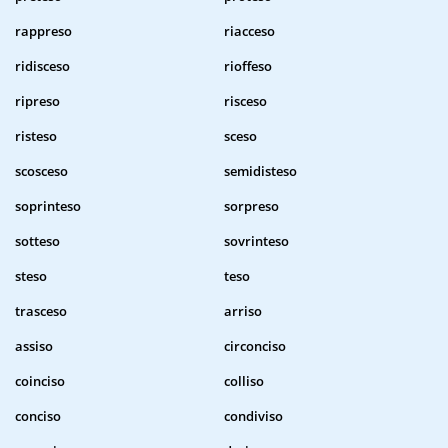
rappreso
riacceso
ridisceso
rioffeso
ripreso
risceso
risteso
sceso
scosceso
semidisteso
soprinteso
sorpreso
sotteso
sovrinteso
steso
teso
trasceso
arriso
assiso
circonciso
coinciso
colliso
conciso
condiviso