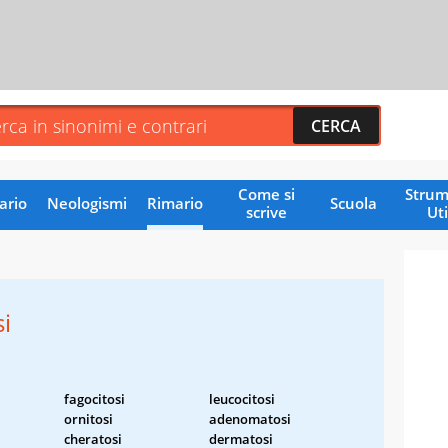
Come si
Strum
ario
Neologismi
Rimario
Scuola
scrive
Uti
i
fagocitosi
leucocitosi
ornitosi
adenomatosi
cheratosi
dermatosi