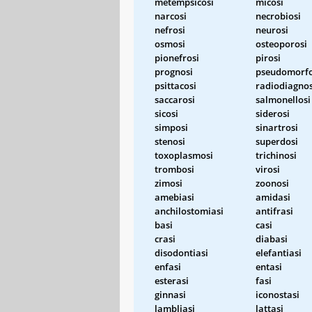
metempsicosi
micosi
narcosi
necrobiosi
nefrosi
neurosi
osmosi
osteoporosi
pionefrosi
pirosi
prognosi
pseudomorfo
psittacosi
radiodiagnos
saccarosi
salmonellosi
sicosi
siderosi
simposi
sinartrosi
stenosi
superdosi
toxoplasmosi
trichinosi
trombosi
virosi
zimosi
zoonosi
amebiasi
amidasi
anchilostomiasi
antifrasi
basi
casi
crasi
diabasi
disodontiasi
elefantiasi
enfasi
entasi
esterasi
fasi
ginnasi
iconostasi
lambliasi
lattasi