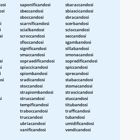
osi
saponificandosi
sbaraccandosi
osi
sbeccandosi
sbiascicandosi
sboccandosi
sbracandosi
i
scarnificandosi
scerbandosi
i
scialbandosi
scioccandosi
si
scroccandosi
seccandosi
sfioccandosi
sgambandosi
significandosi
sillabandosi
smaccandosi
smonacandosi
si
sopraedificandosi
sopredificandosi
i
spiaccicandosi
spiccandosi
i
spiombandosi
sprecandosi
osi
sradicandosi
stabaccandosi
stoccandosi
stomacandosi
strapiombandosi
strascicandosi
i
struccandosi
stuccandosi
tempificandosi
titubandosi
traboccandosi
trafficandosi
truccandosi
tubandosi
ubriacandosi
umidificandosi
vanificandosi
vendicandosi