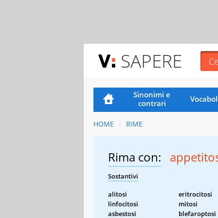
SAPERE
Sinonimi e
Vocabol
contrari
HOME
RIME
Rima con:
appetitos
Sostantivi
alitosi
eritrocitosi
linfocitosi
mitosi
asbestosi
blefaroptosi