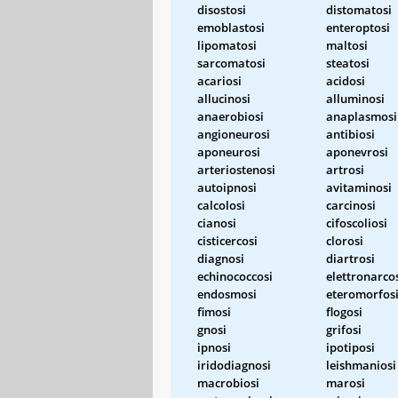
disostosi
distomatosi
emoblastosi
enteroptosi
lipomatosi
maltosi
sarcomatosi
steatosi
acariosi
acidosi
allucinosi
alluminosi
anaerobiosi
anaplasmosi
angioneurosi
antibiosi
aponeurosi
aponevrosi
arteriostenosi
artrosi
autoipnosi
avitaminosi
calcolosi
carcinosi
cianosi
cifoscoliosi
cisticercosi
clorosi
diagnosi
diartrosi
echinococcosi
elettronarco
endosmosi
eteromorfos
fimosi
flogosi
gnosi
grifosi
ipnosi
ipotiposi
iridodiagnosi
leishmaniosi
macrobiosi
marosi