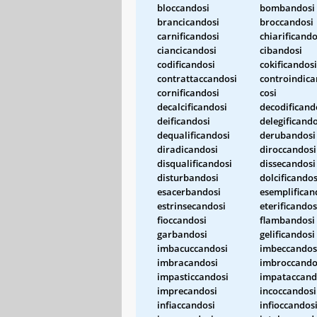
bloccandosi
bombandosi
brancicandosi
broccandosi
carnificandosi
chiarificando
ciancicandosi
cibandosi
codificandosi
cokificandosi
contrattaccandosi
controindica
cornificandosi
cosi
decalcificandosi
decodificand
deificandosi
delegificando
dequalificandosi
derubandosi
diradicandosi
diroccandosi
disqualificandosi
dissecandosi
disturbandosi
dolcificandos
esacerbandosi
esemplifican
estrinsecandosi
eterificandos
fioccandosi
flambandosi
garbandosi
gelificandosi
imbacuccandosi
imbeccandos
imbracandosi
imbroccando
impasticcandosi
impataccand
imprecandosi
incoccandosi
infiaccandosi
infioccandos