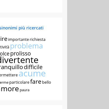
 sinonimi più ricercati
ire
importante
richiesta
problema
tività
prolisso
olce
divertente
ranquillo
difficile
acume
ermettere
fare
particolare
bello
nerme
amore
paura