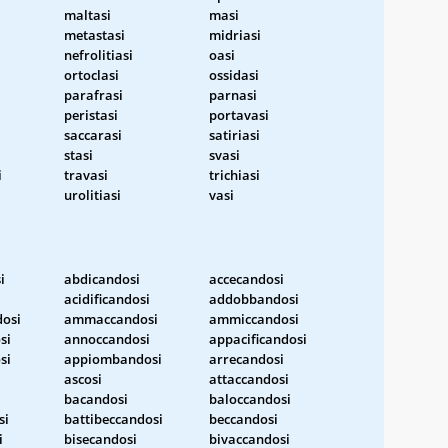
maltasi
masi
metastasi
midriasi
nefrolitiasi
oasi
ortoclasi
ossidasi
parafrasi
parnasi
peristasi
portavasi
saccarasi
satiriasi
stasi
svasi
i
travasi
trichiasi
urolitiasi
vasi
i
abdicandosi
accecandosi
i
acidificandosi
addobbandosi
osi
ammaccandosi
ammiccandosi
si
annoccandosi
appacificandosi
si
appiombandosi
arrecandosi
i
ascosi
attaccandosi
bacandosi
baloccandosi
si
battibeccandosi
beccandosi
i
bisecandosi
bivaccandosi