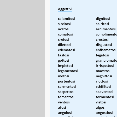
Aggettivi
calamitosi
dignitosi
siccitosi
spiritosi
acetosi
ardimentosi
comatosi
complimento
cretosi
crostosi
dilettosi
disgustosi
edematosi
enfisematosi
fastosi
fegatosi
gottosi
granulomato
impietosi
irrispettosi
legamentosi
maestosi
motosi
neghittosi
portentosi
riottosi
sarmentosi
schifiltosi
sospettosi
spaventosi
tomentosi
tormentosi
ventosi
vistosi
afosi
algosi
angolosi
angosciosi