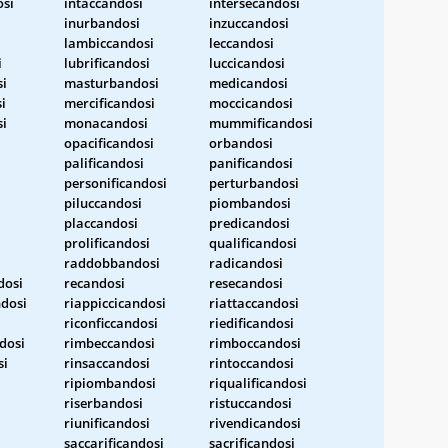
osi
intaccandosi
intersecandosi
inurbandosi
inzuccandosi
lambiccandosi
leccandosi
i
lubrificandosi
luccicandosi
i
masturbandosi
medicandosi
i
mercificandosi
moccicandosi
si
monacandosi
mummificandosi
opacificandosi
orbandosi
i
palificandosi
panificandosi
personificandosi
perturbandosi
piluccandosi
piombandosi
placcandosi
predicandosi
prolificandosi
qualificandosi
raddobbandosi
radicandosi
dosi
recandosi
resecandosi
ndosi
riappiccicandosi
riattaccandosi
riconficcandosi
riedificandosi
dosi
rimbeccandosi
rimboccandosi
si
rinsaccandosi
rintoccandosi
ripiombandosi
riqualificandosi
riserbandosi
ristuccandosi
riunificandosi
rivendicandosi
saccarificandosi
sacrificandosi