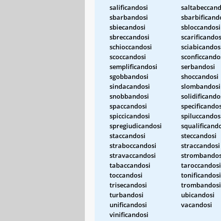
salificandosi
saltabeccand
sbarbandosi
sbarbificand
sbiecandosi
sbloccandosi
sbreccandosi
scarificandos
schioccandosi
sciabicandos
scoccandosi
sconficcando
semplificandosi
serbandosi
sgobbandosi
shoccandosi
sindacandosi
slombandosi
snobbandosi
solidificando
spaccandosi
specificandos
spiccicandosi
spiluccandos
spregiudicandosi
squalificand
staccandosi
steccandosi
straboccandosi
straccandosi
stravaccandosi
strombandos
tabaccandosi
taroccandosi
toccandosi
tonificandosi
trisecandosi
trombandosi
turbandosi
ubicandosi
unificandosi
vacandosi
vinificandosi