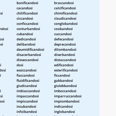
bonificandosi
braccandosi
cacandosi
calcificandosi
si
chilificandosi
chimificandosi
ciccandosi
claudicandosi
conficcandosi
conglobandosi
ndosi
conturbandosi
coobandosi
cubandosi
cuccandosi
osi
dedicandosi
defecandosi
si
delibandosi
deprecandosi
deumidificandosi
dilombandosi
disacerbandosi
diserbandosi
disseccandosi
distaccandosi
i
dosi
edificandosi
dosi
essiccandosi
esterificandosi
i
fiaccandosi
ficcandosi
fluidificandosi
gabbandosi
giudicandosi
giulebbandosi
i
imbiaccandosi
imboccandosi
si
impaccandosi
imparruccandosi
osi
impiccandosi
impiombandosi
incubandosi
indicandosi
i
infoibandosi
inglobandosi