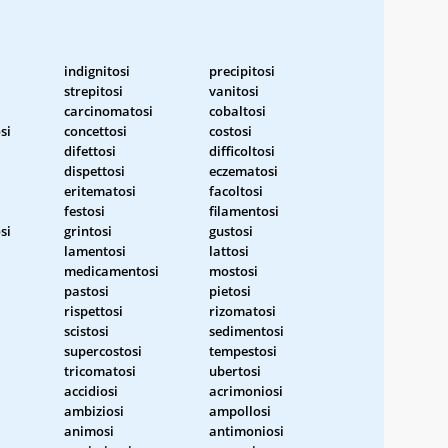
indignitosi
precipitosi
strepitosi
vanitosi
carcinomatosi
cobaltosi
si
concettosi
costosi
difettosi
difficoltosi
dispettosi
eczematosi
eritematosi
facoltosi
festosi
filamentosi
si
grintosi
gustosi
lamentosi
lattosi
medicamentosi
mostosi
pastosi
pietosi
rispettosi
rizomatosi
scistosi
sedimentosi
supercostosi
tempestosi
tricomatosi
ubertosi
accidiosi
acrimoniosi
ambiziosi
ampollosi
animosi
antimoniosi