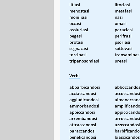
litiasi
litoclasi
menostasi
metafasi
moniliasi
nasi
occasi
omasi
ossiuriasi
paraclasi
pegasi
perifrasi
protasi
psoriasi
segnacasi
sottovasi
torcinasi
transaminas
tripanosomiasi
ureasi
Verbi
abbarbicandosi
abboccandos
acciaccandosi
accoccandos
aggiudicandosi
almanaccand
ammorbandosi
amplificando
appiccandosi
appiccicando
arrembandosi
arroccandos
attraccandosi
azzeccandosi
baraccandosi
barbificando
beneficandosi
biascicandos