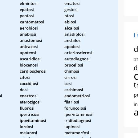
elmintosi
ematosi
epatosi
gestosi
pentosi
ptosi
xantomatosi
abiosi
aerobiosi
alcalosi
anabiosi
anadiplosi
I
anastomosi
anchilosi
antracosi
apodosi
d
apoteosi
arteriosclerosi
ascaridiosi
autodiagnosi
at
biocenosi
brucellosi
d
cardiosclerosi
chimosi
cifosi
cirrosi
t
coccidiosi
cosi
dosi
ecchimosi
p
si
enartrosi
endometriosi
i
eterozigosi
filariosi
i
fluorosi
foruncolosi
ipertricosi
ipervitaminosi
ipovitaminosi
iridiodiagnosi
lordosi
lupinosi
melanosi
metamorfosi