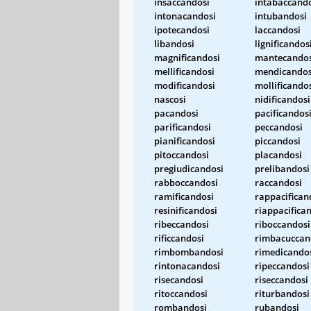
insaccandosi
intabaccand
intonacandosi
intubandosi
ipotecandosi
laccandosi
libandosi
lignificandos
magnificandosi
mantecandos
mellificandosi
mendicandos
modificandosi
mollificando
nascosi
nidificandosi
pacandosi
pacificandos
parificandosi
peccandosi
pianificandosi
piccandosi
pitoccandosi
placandosi
pregiudicandosi
prelibandosi
rabboccandosi
raccandosi
ramificandosi
rappacifican
resinificandosi
riappacifica
ribeccandosi
riboccandosi
rificcandosi
rimbacuccan
rimbombandosi
rimedicando
rintonacandosi
ripeccandosi
risecandosi
riseccandosi
ritoccandosi
riturbandosi
rombandosi
rubandosi