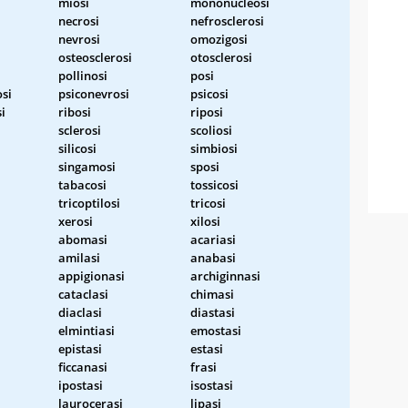
miosi
mononucleosi
necrosi
nefrosclerosi
nevrosi
omozigosi
osteosclerosi
otosclerosi
pollinosi
posi
si
psiconevrosi
psicosi
i
ribosi
riposi
sclerosi
scoliosi
silicosi
simbiosi
singamosi
sposi
tabacosi
tossicosi
tricoptilosi
tricosi
xerosi
xilosi
abomasi
acariasi
amilasi
anabasi
appigionasi
archiginnasi
cataclasi
chimasi
diaclasi
diastasi
elmintiasi
emostasi
epistasi
estasi
ficcanasi
frasi
ipostasi
isostasi
laurocerasi
lipasi