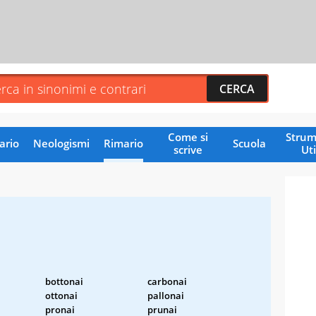
Come si
Strum
ario
Neologismi
Rimario
Scuola
scrive
Uti
bottonai
carbonai
ottonai
pallonai
pronai
prunai