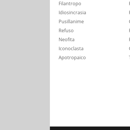
Filantropo
Idiosincrasia
Pusillanime
Refuso
Neofita
Iconoclasta
Apotropaico