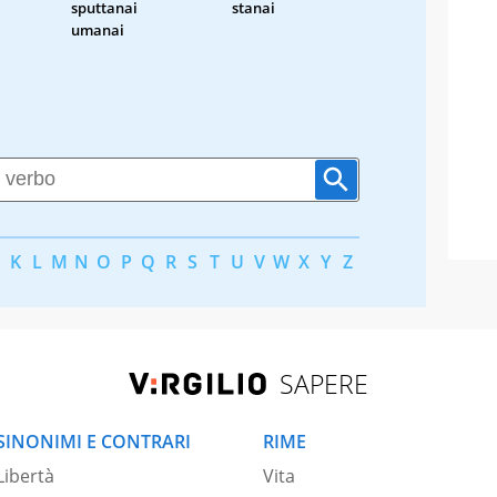
sputtanai
stanai
umanai
K
L
M
N
O
P
Q
R
S
T
U
V
W
X
Y
Z
SAPERE
SINONIMI E CONTRARI
RIME
Libertà
Vita