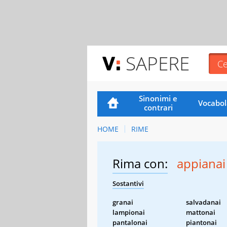
SAPERE
Sinonimi e
Vocabol
contrari
HOME
RIME
Rima con:
appianai
Sostantivi
granai
salvadanai
lampionai
mattonai
pantalonai
piantonai