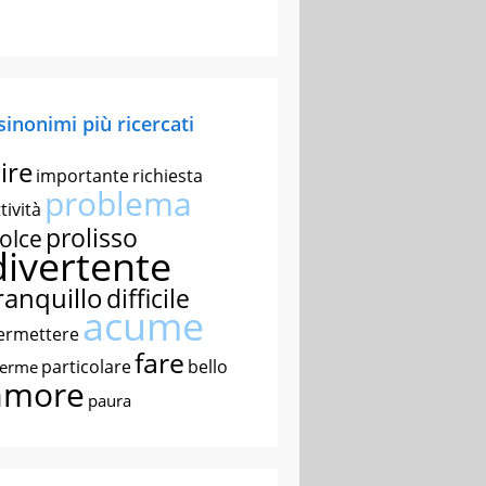
 sinonimi più ricercati
ire
importante
richiesta
problema
tività
prolisso
olce
divertente
ranquillo
difficile
acume
ermettere
fare
particolare
bello
nerme
amore
paura