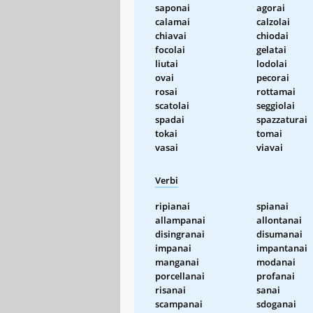
saponai
agorai
calamai
calzolai
chiavai
chiodai
focolai
gelatai
liutai
lodolai
ovai
pecorai
rosai
rottamai
scatolai
seggiolai
spadai
spazzaturai
tokai
tomai
vasai
viavai
Verbi
ripianai
spianai
allampanai
allontanai
disingranai
disumanai
impanai
impantanai
manganai
modanai
porcellanai
profanai
risanai
sanai
scampanai
sdoganai