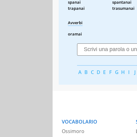
spanai
spantanai
trapanai
trasumanai
Avverbi
oramai
A
B
C
D
E
F
G
H
I
J
VOCABOLARIO
Ossimoro