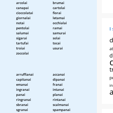
arcolai
brumai
canapai
cartolai
cioccolatai
fiorai
giornalai
letamai
notai
occhialai
pentolai
ramai
I
salumai
samurai
sigarai
solai
d
tartufai
tocai
troiai
usurai
at
zoccolai
d
t
arruffianai
accanai
p
capitanai
dipanai
emanai
franai
i
ingranai
intanai
panai
planai
ringranai
rintanai
sbranai
scalmanai
sgranai
spampanai