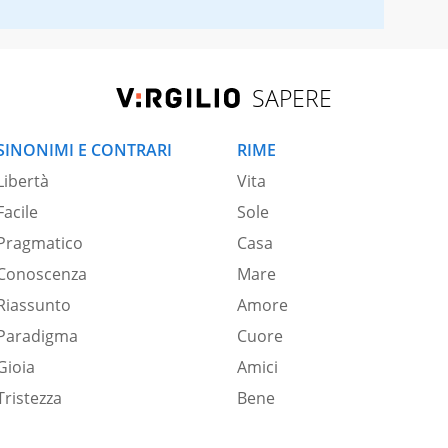
SAPERE
SINONIMI E CONTRARI
RIME
Libertà
Vita
Facile
Sole
Pragmatico
Casa
Conoscenza
Mare
Riassunto
Amore
Paradigma
Cuore
Gioia
Amici
Tristezza
Bene