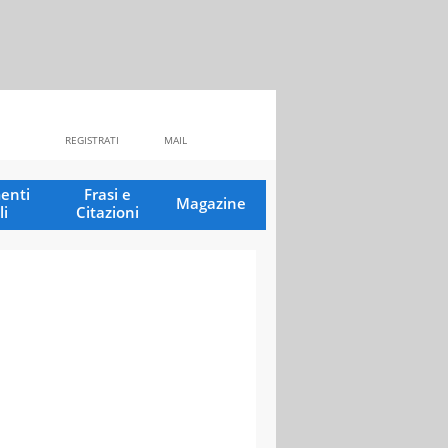
REGISTRATI
MAIL
enti
Frasi e
Magazine
li
Citazioni