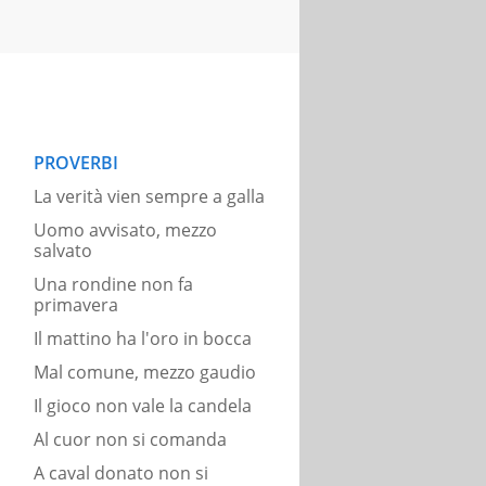
PROVERBI
La verità vien sempre a galla
Uomo avvisato, mezzo
salvato
Una rondine non fa
primavera
Il mattino ha l'oro in bocca
Mal comune, mezzo gaudio
Il gioco non vale la candela
Al cuor non si comanda
A caval donato non si