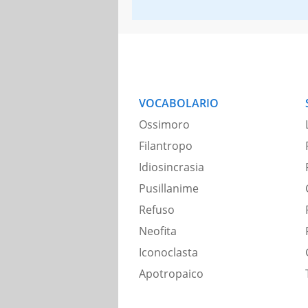
VOCABOLARIO
Ossimoro
Filantropo
Idiosincrasia
Pusillanime
Refuso
Neofita
Iconoclasta
Apotropaico