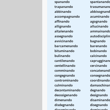
spanando
spantanand
trapanando
trasumanan
abbinando
abbisognan
accompagnando
acuminando
affinando
agognando
allignando
allucinando
altalenando
ammainand
assegnando
autodiscipli
avvicinando
bagnando
barcamenando
barenando
bituminando
bobinando
bulinando
calcinando
cantilenando
caprugginan
centellinando
cercinando
comminando
concatenand
congegnando
consegnand
controminando
coordinando
culminando
damaschina
decontaminando
degnando
deossigenando
designando
dimenando
disaminand
disdegnando
disegnando
disseminando
dominando