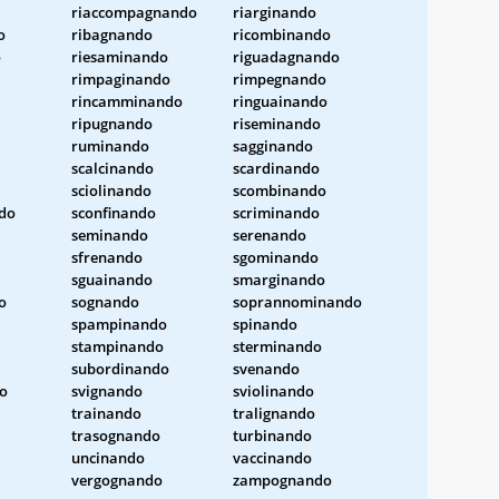
riaccompagnando
riarginando
o
ribagnando
ricombinando
o
riesaminando
riguadagnando
rimpaginando
rimpegnando
rincamminando
ringuainando
ripugnando
riseminando
ruminando
sagginando
scalcinando
scardinando
sciolinando
scombinando
do
sconfinando
scriminando
seminando
serenando
sfrenando
sgominando
sguainando
smarginando
o
sognando
soprannominando
spampinando
spinando
stampinando
sterminando
subordinando
svenando
o
svignando
sviolinando
trainando
tralignando
trasognando
turbinando
uncinando
vaccinando
vergognando
zampognando