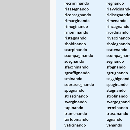
recriminando
regnando
riassegnando
riavvicinand
riconsegnando
ridisegnand
rimarginando
rimenando
rimuginando
rincagnando
rinominando
riordinando
ristagnando
rivaccinando
sbobinando
sbolognando
scarpinando
scatenando
scompaginando
scompagnan
sdegnando
segnando
sfacchinando
sfognando
sgraffignando
sgrugnando
sminando
sogghignand
soprassegnando
spaginando
spugnando
stagnando
strascinando
strofinando
sverginando
svergognand
tapinando
terminando
tramenando
trascinando
turlupinando
ugnando
vaticinando
venando