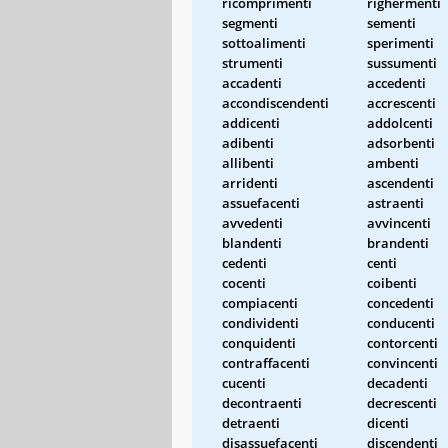
ricomprimenti
righermenti
segmenti
sementi
sottoalimenti
sperimenti
strumenti
sussumenti
accadenti
accedenti
accondiscendenti
accrescenti
addicenti
addolcenti
adibenti
adsorbenti
allibenti
ambenti
arridenti
ascendenti
assuefacenti
astraenti
avvedenti
avvincenti
blandenti
brandenti
cedenti
centi
cocenti
coibenti
compiacenti
concedenti
condividenti
conducenti
conquidenti
contorcenti
contraffacenti
convincenti
cucenti
decadenti
decontraenti
decrescenti
detraenti
dicenti
disassuefacenti
discendenti