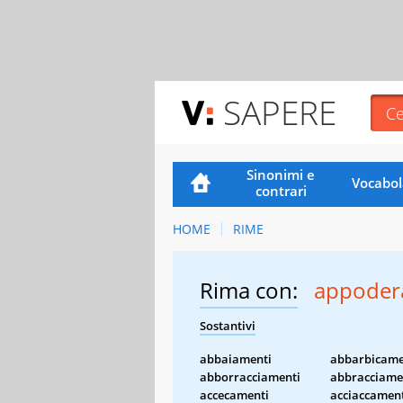
SAPERE
Sinonimi e
Vocabol
contrari
HOME
RIME
Rima con:
appoder
Sostantivi
abbaiamenti
abbarbicame
abborracciamenti
abbracciame
accecamenti
acciaccamen