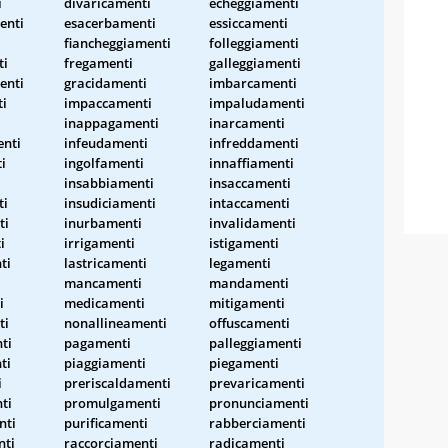
i
divaricamenti
echeggiamenti
enti
esacerbamenti
essiccamenti
fiancheggiamenti
folleggiamenti
ti
fregamenti
galleggiamenti
enti
gracidamenti
imbarcamenti
i
impaccamenti
impaludamenti
inappagamenti
inarcamenti
enti
infeudamenti
infreddamenti
i
ingolfamenti
innaffiamenti
insabbiamenti
insaccamenti
ti
insudiciamenti
intaccamenti
ti
inurbamenti
invalidamenti
i
irrigamenti
istigamenti
ti
lastricamenti
legamenti
mancamenti
mandamenti
i
medicamenti
mitigamenti
ti
nonallineamenti
offuscamenti
ti
pagamenti
palleggiamenti
ti
piaggiamenti
piegamenti
i
preriscaldamenti
prevaricamenti
ti
promulgamenti
pronunciamenti
nti
purificamenti
rabberciamenti
nti
raccorciamenti
radicamenti