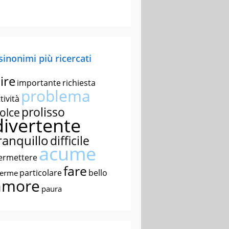
 sinonimi più ricercati
ire
importante
richiesta
problema
tività
prolisso
olce
divertente
ranquillo
difficile
acume
ermettere
fare
particolare
bello
nerme
amore
paura