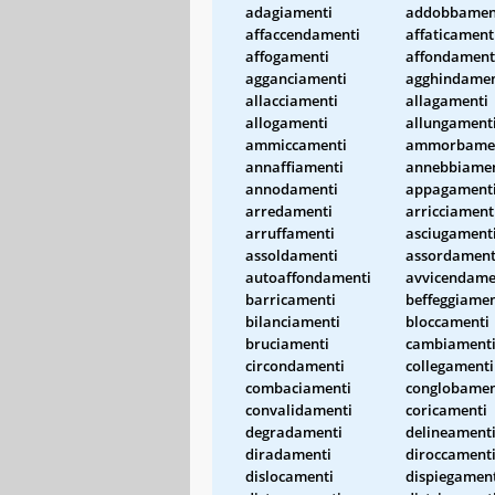
adagiamenti
addobbamen
affaccendamenti
affaticament
affogamenti
affondament
agganciamenti
agghindamen
allacciamenti
allagamenti
allogamenti
allungament
ammiccamenti
ammorbame
annaffiamenti
annebbiamen
annodamenti
appagament
arredamenti
arricciament
arruffamenti
asciugament
assoldamenti
assordament
autoaffondamenti
avvicendame
barricamenti
beffeggiamen
bilanciamenti
bloccamenti
bruciamenti
cambiament
circondamenti
collegamenti
combaciamenti
conglobamen
convalidamenti
coricamenti
degradamenti
delineament
diradamenti
diroccament
dislocamenti
dispiegamen