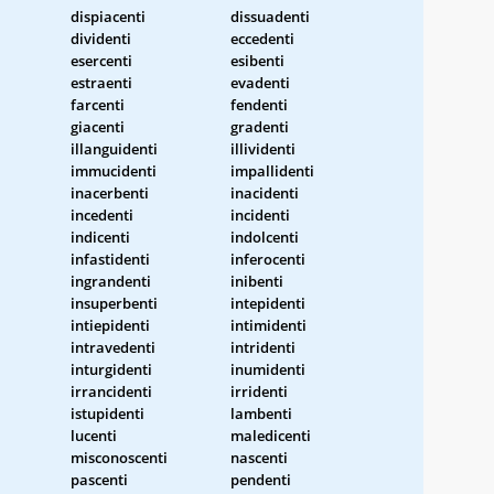
dispiacenti
dissuadenti
dividenti
eccedenti
esercenti
esibenti
estraenti
evadenti
farcenti
fendenti
giacenti
gradenti
illanguidenti
illividenti
immucidenti
impallidenti
inacerbenti
inacidenti
incedenti
incidenti
indicenti
indolcenti
infastidenti
inferocenti
ingrandenti
inibenti
insuperbenti
intepidenti
intiepidenti
intimidenti
intravedenti
intridenti
inturgidenti
inumidenti
irrancidenti
irridenti
istupidenti
lambenti
lucenti
maledicenti
misconoscenti
nascenti
pascenti
pendenti