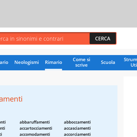
Come si
Strum
ario
Neologismi
Rimario
Scuola
scrive
Uti
amenti
nti
abbaruffamenti
abboccamenti
nti
accartocciamenti
accasciamenti
ti
accomodamenti
accorciamenti