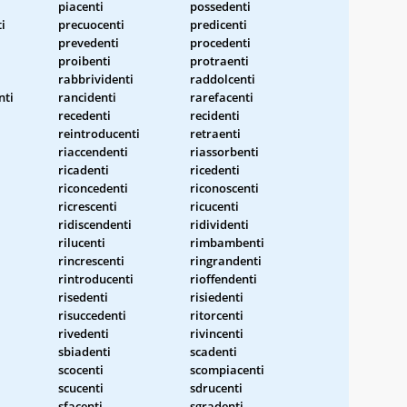
piacenti
possedenti
i
precuocenti
predicenti
prevedenti
procedenti
proibenti
protraenti
rabbrividenti
raddolcenti
nti
rancidenti
rarefacenti
recedenti
recidenti
reintroducenti
retraenti
riaccendenti
riassorbenti
i
ricadenti
ricedenti
riconcedenti
riconoscenti
ricrescenti
ricucenti
ridiscendenti
ridividenti
rilucenti
rimbambenti
rincrescenti
ringrandenti
rintroducenti
rioffendenti
risedenti
risiedenti
risuccedenti
ritorcenti
rivedenti
rivincenti
sbiadenti
scadenti
scocenti
scompiacenti
scucenti
sdrucenti
sfacenti
sgradenti