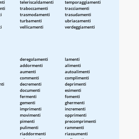
nti
teleriscaldamenti
temporaggiamenti
nti
traboccamenti
tracciamenti
i
trasmodamenti
trasudamenti
turbamenti
ubriacamenti
i
vellicamenti
verdeggiamenti
deregolamenti
lamenti
addormenti
alimenti
aumenti
autoalimenti
commenti
complimenti
ti
decrementi
deprimenti
documenti
esimenti
fermenti
fomenti
gementi
ghermenti
imprimenti
incrementi
movimenti
opprimenti
pimenti
precomprimenti
pulimenti
rammenti
riaddormenti
riassumenti