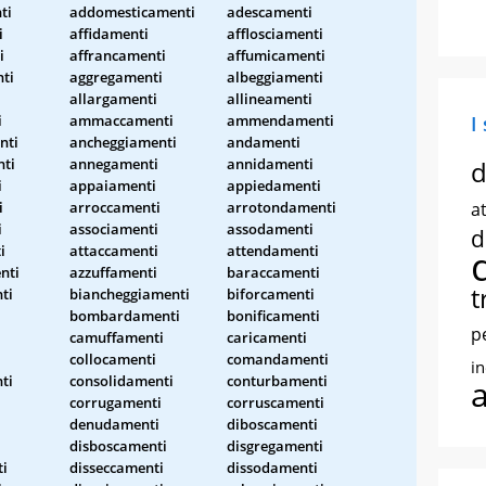
ti
addomesticamenti
adescamenti
i
affidamenti
afflosciamenti
i
affrancamenti
affumicamenti
ti
aggregamenti
albeggiamenti
allargamenti
allineamenti
i
ammaccamenti
ammendamenti
I
nti
ancheggiamenti
andamenti
ti
annegamenti
annidamenti
d
i
appaiamenti
appiedamenti
i
arroccamenti
arrotondamenti
at
i
associamenti
assodamenti
d
i
attaccamenti
attendamenti
nti
azzuffamenti
baraccamenti
t
ti
biancheggiamenti
biforcamenti
bombardamenti
bonificamenti
p
i
camuffamenti
caricamenti
collocamenti
comandamenti
i
ti
consolidamenti
conturbamenti
corrugamenti
corruscamenti
i
denudamenti
diboscamenti
i
disboscamenti
disgregamenti
ti
disseccamenti
dissodamenti