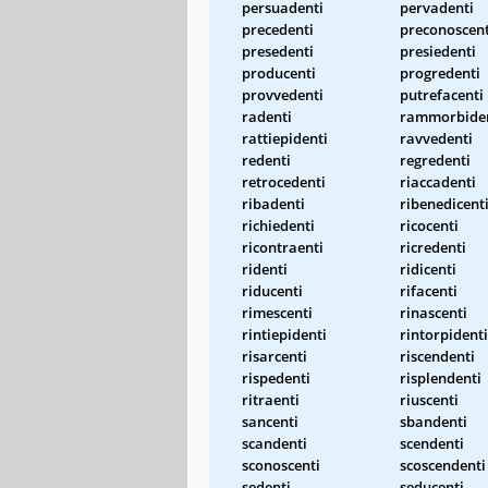
persuadenti
pervadenti
precedenti
preconoscent
presedenti
presiedenti
producenti
progredenti
provvedenti
putrefacenti
radenti
rammorbide
rattiepidenti
ravvedenti
redenti
regredenti
retrocedenti
riaccadenti
ribadenti
ribenedicent
richiedenti
ricocenti
ricontraenti
ricredenti
ridenti
ridicenti
riducenti
rifacenti
rimescenti
rinascenti
rintiepidenti
rintorpidenti
risarcenti
riscendenti
rispedenti
risplendenti
ritraenti
riuscenti
sancenti
sbandenti
scandenti
scendenti
sconoscenti
scoscendenti
sedenti
seducenti