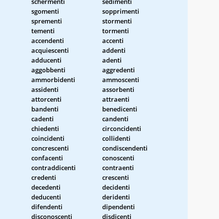
schermenti
sedimenti
sgomenti
sopprimenti
sprementi
stormenti
tementi
tormenti
accendenti
accenti
acquiescenti
addenti
adducenti
adenti
aggobbenti
aggredenti
ammorbidenti
ammoscenti
assidenti
assorbenti
attorcenti
attraenti
bandenti
benedicenti
cadenti
candenti
chiedenti
circoncidenti
coincidenti
collidenti
concrescenti
condiscendenti
confacenti
conoscenti
contraddicenti
contraenti
credenti
crescenti
decedenti
decidenti
deducenti
deridenti
difendenti
dipendenti
disconoscenti
disdicenti