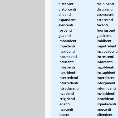
disfacenti
disinibenti
distorcenti
distraenti
elidenti
escrescenti
espandenti
estorcenti
evincenti
facenti
forbenti
fuoriuscenti
guaenti
gualcenti
imbandenti
imbibenti
impedenti
imputridenti
inaridenti
incaparbenti
incombenti
increscenti
inducenti
infarcenti
infurbenti
ingobbenti
inorridenti
instupidenti
intercedenti
interdicenti
intorbidenti
intorpidenti
introducenti
intumidenti
invadenti
inviscidenti
irrigidenti
irruvidenti
ledenti
liquefacenti
marcenti
mescenti
nocenti
offendenti