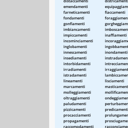
distaccamenti
districament
emendamenti
equipaggiam
farneticamenti
fiaccamenti
fondamenti
foraggiamen
gonfiamenti
gorgheggiam
imbiancamenti
imboscament
impiccamenti
inaffiamenti
incominciamenti
incoraggiam
inglobamenti
ingobbament
innescamenti
inondamenti
insediamenti
instradamen
intorbidamenti
intrecciamen
irradiamenti
irraggiament
istradamenti
lambiccamen
lineamenti
lisciamenti
marcamenti
masticament
molleggiamenti
mollificamen
oltraggiamenti
ondeggiamen
paludamenti
perturbamen
pizzicamenti
predicament
procacciamenti
prolungamen
propagamenti
prosciugame
raccomodamenti
racconciame