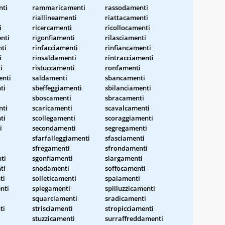
nti
rammaricamenti
rassodamenti
riallineamenti
riattacamenti
i
ricercamenti
ricollocamenti
nti
rigonfiamenti
rilasciamenti
ti
rinfacciamenti
rinfiancamenti
i
rinsaldamenti
rintracciamenti
i
ristuccamenti
ronfamenti
enti
saldamenti
sbancamenti
ti
sbeffeggiamenti
sbilanciamenti
sboscamenti
sbracamenti
nti
scaricamenti
scavalcamenti
ti
scollegamenti
scoraggiamenti
i
secondamenti
segregamenti
sfarfalleggiamenti
sfasciamenti
sfregamenti
sfrondamenti
ti
sgonfiamenti
slargamenti
ti
snodamenti
soffocamenti
ti
solleticamenti
spaiamenti
nti
spiegamenti
spilluzzicamenti
squarciamenti
sradicamenti
ti
strisciamenti
stropicciamenti
stuzzicamenti
surraffreddamenti