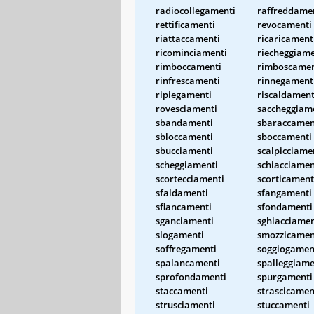
radiocollegamenti
raffreddame
rettificamenti
revocamenti
riattaccamenti
ricaricament
ricominciamenti
riecheggiame
rimboccamenti
rimboscamen
rinfrescamenti
rinnegament
ripiegamenti
riscaldament
rovesciamenti
saccheggiam
sbandamenti
sbaraccamen
sbloccamenti
sboccamenti
sbucciamenti
scalpicciame
scheggiamenti
schiacciamen
scortecciamenti
scorticament
sfaldamenti
sfangamenti
sfiancamenti
sfondamenti
sganciamenti
sghiacciamen
slogamenti
smozzicamen
soffregamenti
soggiogamen
spalancamenti
spalleggiame
sprofondamenti
spurgamenti
staccamenti
strascicamen
strusciamenti
stuccamenti