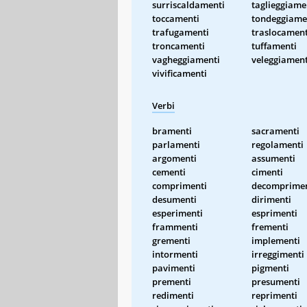
surriscaldamenti
taglieggiame
toccamenti
tondeggiame
trafugamenti
traslocament
troncamenti
tuffamenti
vagheggiamenti
veleggiament
vivificamenti
Verbi
bramenti
sacramenti
parlamenti
regolamenti
argomenti
assumenti
cementi
cimenti
comprimenti
decomprimen
desumenti
dirimenti
esperimenti
esprimenti
frammenti
frementi
grementi
implementi
intormenti
irreggimenti
pavimenti
pigmenti
prementi
presumenti
redimenti
reprimenti