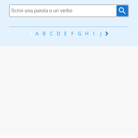
A
B
C
D
E
F
G
H
I
J
K
L
M
N