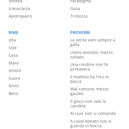
Neofita
Paradigma
Iconoclasta
Gioia
Apotropaico
Tristezza
RIME
PROVERBI
Vita
La verità vien sempre a
galla
Sole
Uomo avvisato, mezzo
Casa
salvato
Mare
Una rondine non fa
primavera
Amore
Il mattino ha l'oro in
Cuore
bocca
Amici
Mal comune, mezzo
Bene
gaudio
Il gioco non vale la
candela
Al cuor non si comanda
A caval donato non si
guarda in bocca