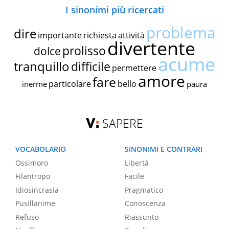
I sinonimi più ricercati
problema
dire
importante
richiesta
attività
divertente
prolisso
dolce
acume
tranquillo
difficile
permettere
amore
fare
particolare
bello
inerme
paura
SAPERE
VOCABOLARIO
SINONIMI E CONTRARI
Ossimoro
Libertà
Filantropo
Facile
Idiosincrasia
Pragmatico
Pusillanime
Conoscenza
Refuso
Riassunto