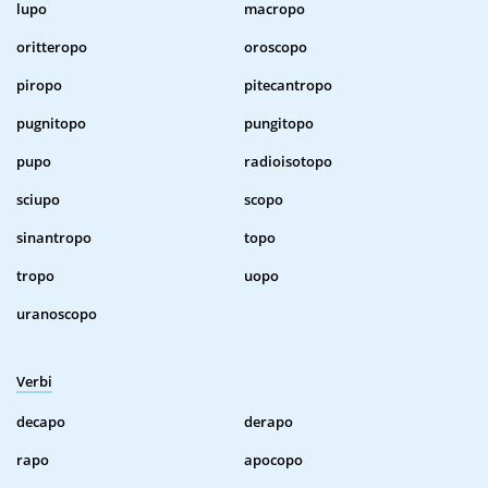
lupo
macropo
oritteropo
oroscopo
piropo
pitecantropo
pugnitopo
pungitopo
pupo
radioisotopo
sciupo
scopo
sinantropo
topo
tropo
uopo
uranoscopo
Verbi
decapo
derapo
rapo
apocopo