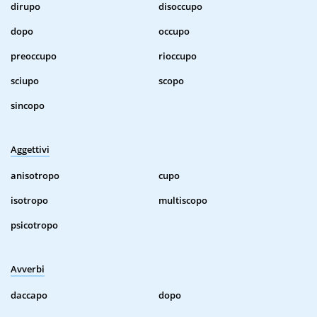
dirupo
disoccupo
dopo
occupo
preoccupo
rioccupo
sciupo
scopo
sincopo
Aggettivi
anisotropo
cupo
isotropo
multiscopo
psicotropo
Avverbi
daccapo
dopo