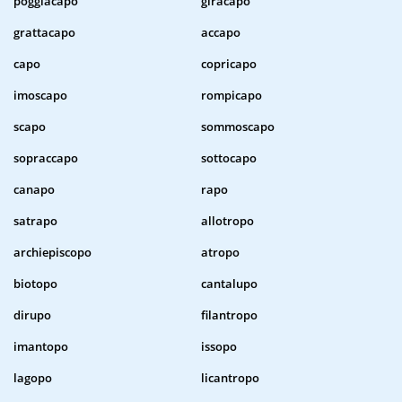
poggiacapo
giracapo
grattacapo
accapo
capo
copricapo
imoscapo
rompicapo
scapo
sommoscapo
sopraccapo
sottocapo
canapo
rapo
satrapo
allotropo
archiepiscopo
atropo
biotopo
cantalupo
dirupo
filantropo
imantopo
issopo
lagopo
licantropo