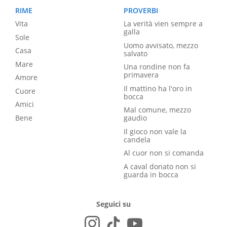
RIME
PROVERBI
Vita
La verità vien sempre a
galla
Sole
Uomo avvisato, mezzo
Casa
salvato
Mare
Una rondine non fa
primavera
Amore
Il mattino ha l'oro in
Cuore
bocca
Amici
Mal comune, mezzo
Bene
gaudio
Il gioco non vale la
candela
Al cuor non si comanda
A caval donato non si
guarda in bocca
Seguici su