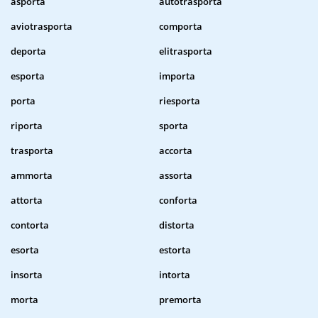
asporta
autotrasporta
aviotrasporta
comporta
deporta
elitrasporta
esporta
importa
porta
riesporta
riporta
sporta
trasporta
accorta
ammorta
assorta
attorta
conforta
contorta
distorta
esorta
estorta
insorta
intorta
morta
premorta