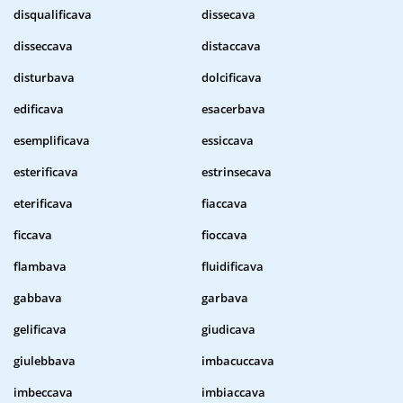
disqualificava
dissecava
disseccava
distaccava
disturbava
dolcificava
edificava
esacerbava
esemplificava
essiccava
esterificava
estrinsecava
eterificava
fiaccava
ficcava
fioccava
flambava
fluidificava
gabbava
garbava
gelificava
giudicava
giulebbava
imbacuccava
imbeccava
imbiaccava