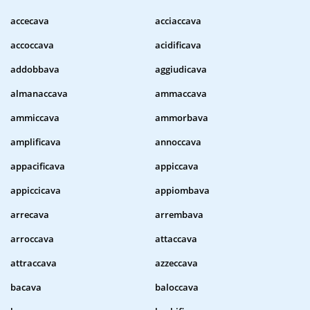
accecava
acciaccava
accoccava
acidificava
addobbava
aggiudicava
almanaccava
ammaccava
ammiccava
ammorbava
amplificava
annoccava
appacificava
appiccava
appiccicava
appiombava
arrecava
arrembava
arroccava
attaccava
attraccava
azzeccava
bacava
baloccava