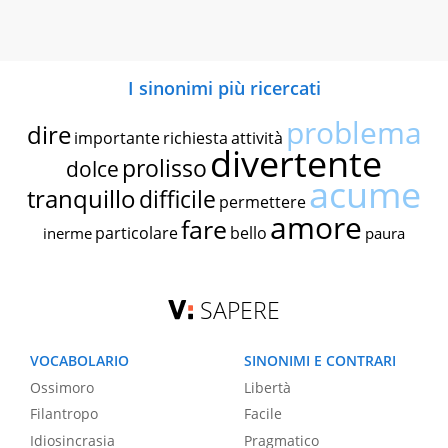
I sinonimi più ricercati
problema
dire
importante
richiesta
attività
divertente
prolisso
dolce
acume
tranquillo
difficile
permettere
amore
fare
particolare
bello
inerme
paura
SAPERE
VOCABOLARIO
SINONIMI E CONTRARI
Ossimoro
Libertà
Filantropo
Facile
Idiosincrasia
Pragmatico