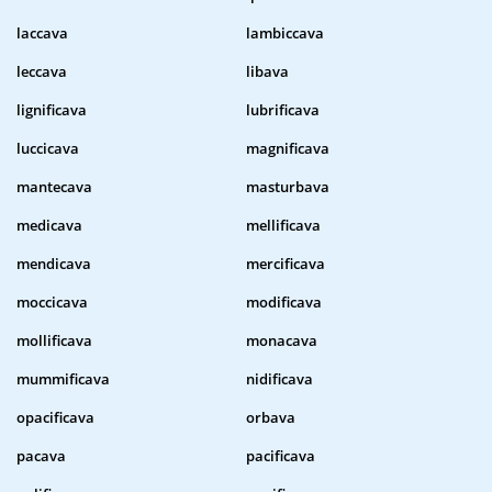
laccava
lambiccava
leccava
libava
lignificava
lubrificava
luccicava
magnificava
mantecava
masturbava
medicava
mellificava
mendicava
mercificava
moccicava
modificava
mollificava
monacava
mummificava
nidificava
opacificava
orbava
pacava
pacificava