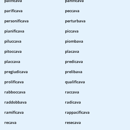
palificava
panificava
parificava
peccava
personificava
perturbava
pianificava
piccava
piluccava
piombava
pitoccava
placava
placcava
predicava
pregiudicava
prelibava
prolificava
qualificava
rabboccava
raccava
raddobbava
radicava
ramificava
rappacificava
recava
resecava