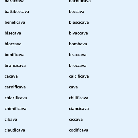
baraccava
barbificava
battibeccava
beccava
beneficava
biascicava
bisecava
bivaccava
bloccava
bombava
bonificava
braccava
brancicava
broccava
cacava
calcificava
carnificava
cava
chiarificava
chilificava
chimificava
ciancicava
cibava
ciccava
claudicava
codificava