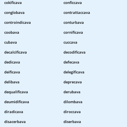
cokificava
conficcava
conglobava
contrattaccava
controindicava
conturbava
coobava
cornificava
cubava
cuccava
decalcificava
decodificava
dedicava
defecava
deificava
delegificava
delibava
deprecava
dequalificava
derubava
deumidificava
dilombava
diradicava
diroccava
disacerbava
diserbava