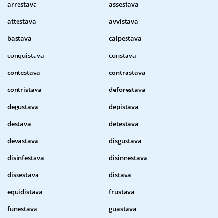
arrestava
assestava
attestava
avvistava
bastava
calpestava
conquistava
constava
contestava
contrastava
contristava
deforestava
degustava
depistava
destava
detestava
devastava
disgustava
disinfestava
disinnestava
dissestava
distava
equidistava
frustava
funestava
guastava