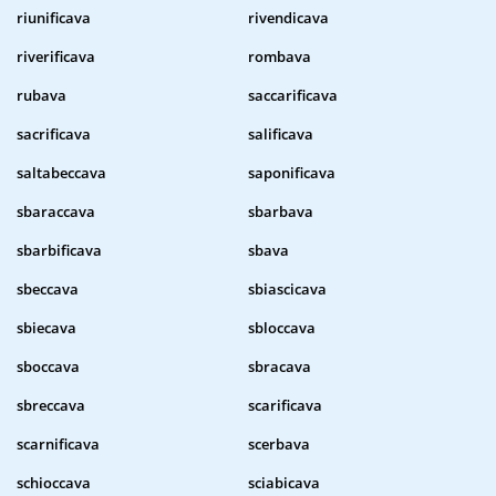
riunificava
rivendicava
riverificava
rombava
rubava
saccarificava
sacrificava
salificava
saltabeccava
saponificava
sbaraccava
sbarbava
sbarbificava
sbava
sbeccava
sbiascicava
sbiecava
sbloccava
sboccava
sbracava
sbreccava
scarificava
scarnificava
scerbava
schioccava
sciabicava