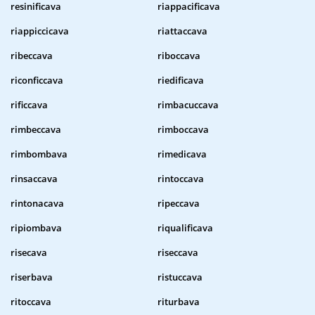
resinificava
riappacificava
riappiccicava
riattaccava
ribeccava
riboccava
riconficcava
riedificava
rificcava
rimbacuccava
rimbeccava
rimboccava
rimbombava
rimedicava
rinsaccava
rintoccava
rintonacava
ripeccava
ripiombava
riqualificava
risecava
riseccava
riserbava
ristuccava
ritoccava
riturbava