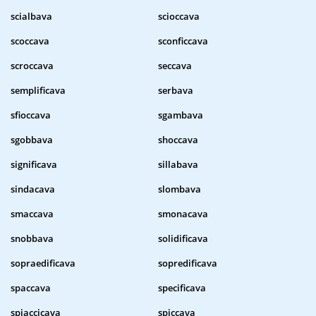
scialbava
scioccava
scoccava
sconficcava
scroccava
seccava
semplificava
serbava
sfioccava
sgambava
sgobbava
shoccava
significava
sillabava
sindacava
slombava
smaccava
smonacava
snobbava
solidificava
sopraedificava
sopredificava
spaccava
specificava
spiaccicava
spiccava