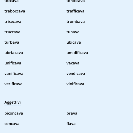
toccava
tonificava
traboccava
trafficava
trisecava
trombava
truccava
tubava
turbava
ubicava
ubriacava
umidificava
unificava
vacava
vanificava
vendicava
verificava
vinificava
Aggettivi
biconcava
brava
concava
flava