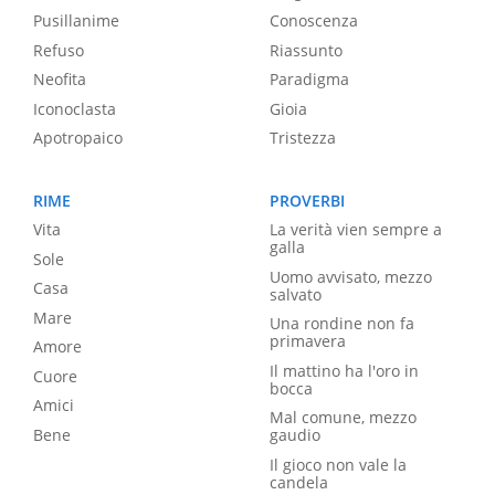
Pusillanime
Conoscenza
Refuso
Riassunto
Neofita
Paradigma
Iconoclasta
Gioia
Apotropaico
Tristezza
RIME
PROVERBI
Vita
La verità vien sempre a
galla
Sole
Uomo avvisato, mezzo
Casa
salvato
Mare
Una rondine non fa
primavera
Amore
Il mattino ha l'oro in
Cuore
bocca
Amici
Mal comune, mezzo
Bene
gaudio
Il gioco non vale la
candela