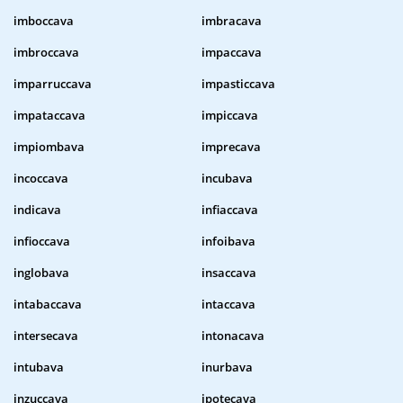
imboccava
imbracava
imbroccava
impaccava
imparruccava
impasticcava
impataccava
impiccava
impiombava
imprecava
incoccava
incubava
indicava
infiaccava
infioccava
infoibava
inglobava
insaccava
intabaccava
intaccava
intersecava
intonacava
intubava
inurbava
inzuccava
ipotecava