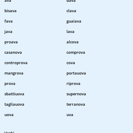
ava
bava
bisava
clava
fava
guaiava
java
lava
proava
alcova
casanova
comprova
controprova
cova
mangrova
portauova
prova
riprova
sbattiuova
supernova
tagliauova
terranova
uova
uva