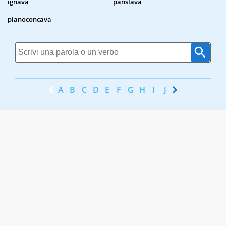
ignava
panslava
pianoconcava
A
B
C
D
E
F
G
H
I
J
K
L
M
N