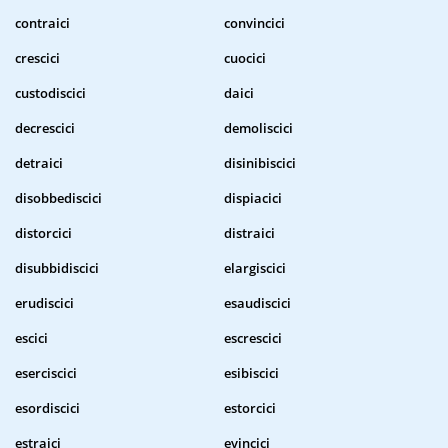
contraici
convincici
crescici
cuocici
custodiscici
daici
decrescici
demoliscici
detraici
disinibiscici
disobbediscici
dispiacici
distorcici
distraici
disubbidiscici
elargiscici
erudiscici
esaudiscici
escici
escrescici
eserciscici
esibiscici
esordiscici
estorcici
estraici
evincici