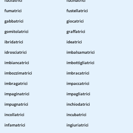
fucilatrici
fucinatrici
fumatrici
fustellatrici
gabbatrici
giocatrici
gomitolatrici
graffatrici
ibridatrici
ideatrici
idrosciatrici
imbalsamatrici
imbiancatrici
imbottigliatrici
imbozzimatrici
imbracatrici
imbragatrici
impaccatrici
impaginatrici
impagliatrici
impugnatrici
inchiodatrici
incollatrici
incubatrici
infamatrici
ingiuriatrici