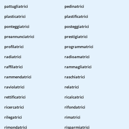
pattugliatrici
pedinatrici
plasticatrici
plastificatrici
ponteggiatrici
posteggiatrici
preannunciatrici
prestigiatrici
profilatrici
programmatrici
radiatrici
radioamatrici
raffilatrici
rammagliatrici
rammendatrici
raschiatrici
raviolatrici
relatrici
rettificatrici
ricalcatrici
ricercatrici
rifondatrici
rilegatrici
rimatrici
rimondatrici
risparmiatrici