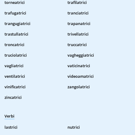
torneatrici
trafilatrici
trafugatrici
tranciatrici
trangugiatrici
trapanatrici
trastullatrici
trivellatrici
troncatrici
truccatrici
truciolatrici
vagheggiatrici
vagliatrici
vaticinatrici
ventilatrici
videoamatrici
vinificatrici
zangolatrici
zincatrici
Verbi
lastrici
nutrici