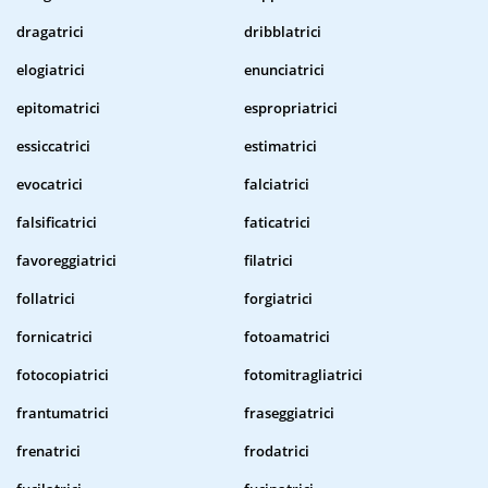
dragatrici
dribblatrici
elogiatrici
enunciatrici
epitomatrici
espropriatrici
essiccatrici
estimatrici
evocatrici
falciatrici
falsificatrici
faticatrici
favoreggiatrici
filatrici
follatrici
forgiatrici
fornicatrici
fotoamatrici
fotocopiatrici
fotomitragliatrici
frantumatrici
fraseggiatrici
frenatrici
frodatrici