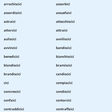
arrochiscici
assorbici
assordiscici
assuefaici
astraici
attecchiscici
attorcici
attraici
auliscici
avviliscici
avvincici
bandiscici
benedicici
bianchiscici
blandiscici
bramiscici
brandiscici
candiscici
cici
compiacici
concrescici
condiscici
confaici
contorcici
contraddicici
contraffaici