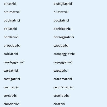
binatrici
bisbigliatrici
bitumatrici
bluffatrici
bobinatrici
bocciatrici
bollatrici
bonificatrici
bordatrici
borseggiatrici
brocciatrici
cacciatrici
calciatrici
campeggiatrici
candeggiatrici
capeggiatrici
cardatrici
cascatrici
castigatrici
catramatrici
cavillatrici
cellofanatrici
cercatrici
cesellatrici
chiodatrici
cicatrici