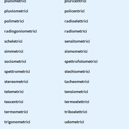
planimetrici
pluricentrici
pluviometrici
policentrici
polimetrici
radioelettrici
radiogoniometrici
radiometrici
scheletrici
sensitometrici
simmetrici
sismometrici
sociometrici
spettrofotometrici
spettrometrici
stechiometrici
stereometrici
tacheometrici
telemetrici
tensiometrici
teocentrici
termoelettrici
termometrici
triboelettrici
trigonometrici
udometrici