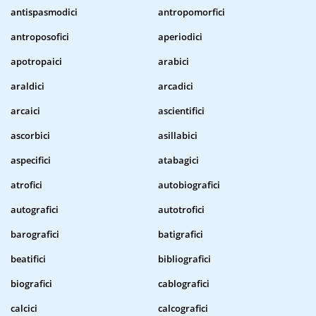
antispasmodici
antropomorfici
antroposofici
aperiodici
apotropaici
arabici
araldici
arcadici
arcaici
ascientifici
ascorbici
asillabici
aspecifici
atabagici
atrofici
autobiografici
autografici
autotrofici
barografici
batigrafici
beatifici
bibliografici
biografici
cablografici
calcici
calcografici