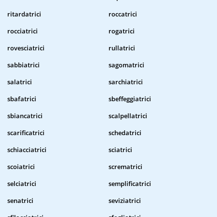
ritardatrici
roccatrici
rocciatrici
rogatrici
rovesciatrici
rullatrici
sabbiatrici
sagomatrici
salatrici
sarchiatrici
sbafatrici
sbeffeggiatrici
sbiancatrici
scalpellatrici
scarificatrici
schedatrici
schiacciatrici
sciatrici
scoiatrici
scrematrici
selciatrici
semplificatrici
senatrici
seviziatrici