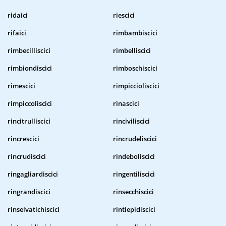
ridaici
riescici
rifaici
rimbambiscici
rimbecilliscici
rimbelliscici
rimbiondiscici
rimboschiscici
rimescici
rimpiccioliscici
rimpiccoliscici
rinascici
rincitrulliscici
rinciviliscici
rincrescici
rincrudeliscici
rincrudiscici
rindeboliscici
ringagliardiscici
ringentiliscici
ringrandiscici
rinsecchiscici
rinselvatichiscici
rintiepidiscici