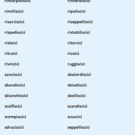
rintorpidiscici
rinverdiscici
rinviliscici
ripuliscici
risarciscici
riseppelliscici
rispediscici
ristabiliscici
ristaici
ritorcici
ritraici
rivaici
rivincici
ruggiscici
sanciscici
sbalordiscici
sbandiscici
sbiadiscici
sbianchiscici
sbolliscici
scalfiscici
scandiscici
scompiacici
scuocici
sdruciscici
seppelliscici