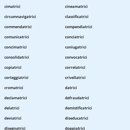
cimatrici
cineamatrici
circumnavigatrici
classificatrici
commendatrici
compendiatrici
comunicatrici
conciatrici
concimatrici
coniugatrici
consolidatrici
convocatrici
copiatrici
correlatrici
corteggiatrici
crivellatrici
cromatrici
datrici
declamatrici
defraudatrici
delatrici
demistificatrici
deviatrici
diseducatrici
disegnatrici
doppiatrici