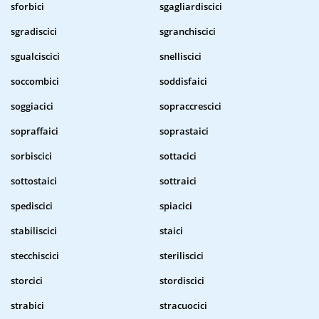
sforbici
sgagliardiscici
sgradiscici
sgranchiscici
sgualciscici
snelliscici
soccombici
soddisfaici
soggiacici
sopraccrescici
sopraffaici
soprastaici
sorbiscici
sottacici
sottostaici
sottraici
spediscici
spiacici
stabiliscici
staici
stecchiscici
steriliscici
storcici
stordiscici
strabici
stracuocici