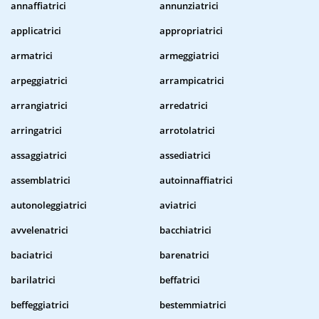
annaffiatrici
annunziatrici
applicatrici
appropriatrici
armatrici
armeggiatrici
arpeggiatrici
arrampicatrici
arrangiatrici
arredatrici
arringatrici
arrotolatrici
assaggiatrici
assediatrici
assemblatrici
autoinnaffiatrici
autonoleggiatrici
aviatrici
avvelenatrici
bacchiatrici
baciatrici
barenatrici
barilatrici
beffatrici
beffeggiatrici
bestemmiatrici