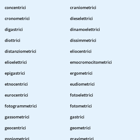
concentrici
craniometrici
cronometrici
dieselettrici
digastrici
dinamoelettrici
diottrici
dissimmetrici
distanziometrici
eliocentrici
elioelettrici
emocromocitometrici
epigastrici
ergometrici
etnocentrici
eudiometrici
eurocentrici
fotoelettrici
fotogrammetrici
fotometrici
gassometrici
gastrici
geocentrici
geometrici
goniometrici
gravimetrici