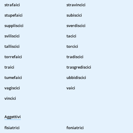
strafaici
stravincici
stupefaici
subiscici
suppliscici
sverdiscici
sviliscici
tacici
talliscici
torcici
torrefaici
tradiscici
traici
trasgrediscici
tumefaici
ubbidiscici
vagiscici
vaici
vincici
Aggettivi
fisiatrici
foniatrici