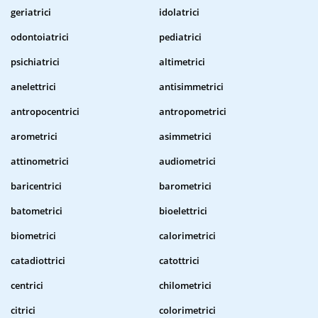
geriatrici
idolatrici
odontoiatrici
pediatrici
psichiatrici
altimetrici
anelettrici
antisimmetrici
antropocentrici
antropometrici
arometrici
asimmetrici
attinometrici
audiometrici
baricentrici
barometrici
batometrici
bioelettrici
biometrici
calorimetrici
catadiottrici
catottrici
centrici
chilometrici
citrici
colorimetrici