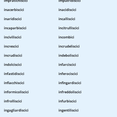
impratichiscici
imputridiscici
inacerbiscici
inacidiscici
inaridiscici
incalliscici
incaparbiscici
incitrulliscici
inciviliscici
incombici
increscici
incrudeliscici
incrudiscici
indeboliscici
indolciscici
infarciscici
infastidiscici
inferociscici
infiacchiscici
infingardiscici
informicoliscici
infreddoliscici
infrolliscici
infurbiscici
ingagliardiscici
ingentiliscici