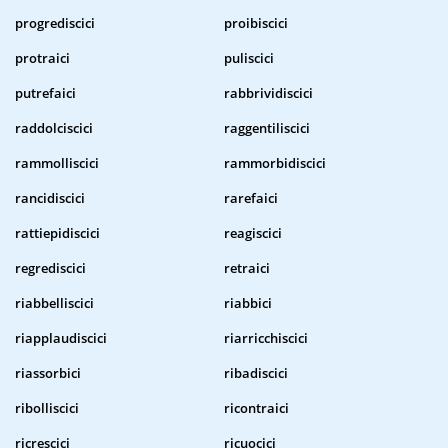
progrediscici
proibiscici
protraici
puliscici
putrefaici
rabbrividiscici
raddolciscici
raggentiliscici
rammolliscici
rammorbidiscici
rancidiscici
rarefaici
rattiepidiscici
reagiscici
regrediscici
retraici
riabbelliscici
riabbici
riapplaudiscici
riarricchiscici
riassorbici
ribadiscici
ribolliscici
ricontraici
ricrescici
ricuocici