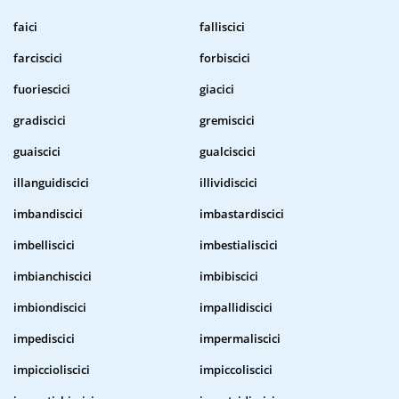
faici
falliscici
farciscici
forbiscici
fuoriescici
giacici
gradiscici
gremiscici
guaiscici
gualciscici
illanguidiscici
illividiscici
imbandiscici
imbastardiscici
imbelliscici
imbestialiscici
imbianchiscici
imbibiscici
imbiondiscici
impallidiscici
impediscici
impermaliscici
impiccioliscici
impiccoliscici