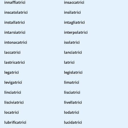
innaffiatrici
insaccatrici
inscatolatrici
insilatrici
installatrici
intagliatrici
intarsiatrici
interpolatrici
intonacatrici
isolatrici
laccatrici
lanciatrici
lastricatrici
latrici
legatrici
legislatrici
levigatrici
limatrici
linciatrici
lisciatrici
lisciviatrici
livellatrici
locatrici
lodatrici
lubrificatrici
lucidatrici