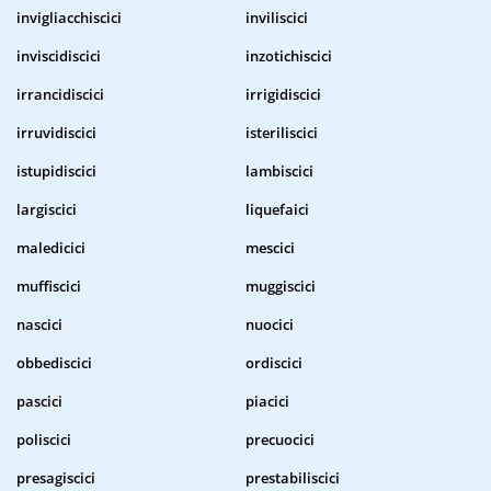
invigliacchiscici
inviliscici
inviscidiscici
inzotichiscici
irrancidiscici
irrigidiscici
irruvidiscici
isteriliscici
istupidiscici
lambiscici
largiscici
liquefaici
maledicici
mescici
muffiscici
muggiscici
nascici
nuocici
obbediscici
ordiscici
pascici
piacici
poliscici
precuocici
presagiscici
prestabiliscici