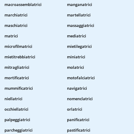
macroassemblatrici
manganatrici
marchiatrici
martellatrici
maschiatrici
massaggiatrici
matrici
mediatrici
microfilmatrici
mietilegatrici
mietitrebbiatrici
miniatrici
mitragliatrici
molatrici
mortificatrici
motofalciatrici
mummificatrici
navigatrici
niellatrici
nomenclatrici
occhiellatrici
orlatrici
palpeggiatrici
panificatrici
parcheggiatrici
pastificatrici