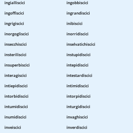
ingialliscici
ingobbiscici
ingoffiscici
ingrandiscici
ingrigiscici
inibiscici
inorgogliscici
inorridiscici
insecchiscici
inselvatichiscici
insteriliscici
instupidiscici
insuperbiscici
intepidiscici
interagiscici
intestardiscici
intiepidiscici
intimidiscici
intorbidiscici
intorpidiscici
intumidiscici
inturgidiscici
inumidiscici
invaghiscici
inveiscici
inverdiscici