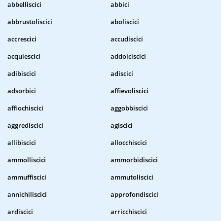
abbelliscici
abbici
abbrustoliscici
aboliscici
accrescici
accudiscici
acquiescici
addolciscici
adibiscici
adiscici
adsorbici
affievoliscici
affiochiscici
aggobbiscici
aggrediscici
agiscici
allibiscici
allocchiscici
ammolliscici
ammorbidiscici
ammuffiscici
ammutoliscici
annichiliscici
approfondiscici
ardiscici
arricchiscici