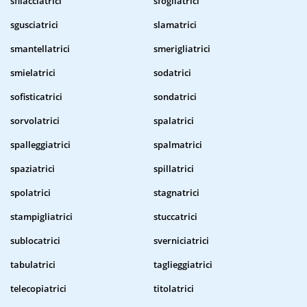
sfilacciatrici
sfogliatrici
sgusciatrici
slamatrici
smantellatrici
smerigliatrici
smielatrici
sodatrici
sofisticatrici
sondatrici
sorvolatrici
spalatrici
spalleggiatrici
spalmatrici
spaziatrici
spillatrici
spolatrici
stagnatrici
stampigliatrici
stuccatrici
sublocatrici
sverniciatrici
tabulatrici
taglieggiatrici
telecopiatrici
titolatrici