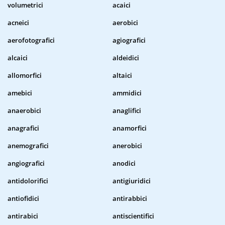
volumetrici
acaici
acneici
aerobici
aerofotografici
agiografici
alcaici
aldeidici
allomorfici
altaici
amebici
ammidici
anaerobici
anaglifici
anagrafici
anamorfici
anemografici
anerobici
angiografici
anodici
antidolorifici
antigiuridici
antiofidici
antirabbici
antirabici
antiscientifici