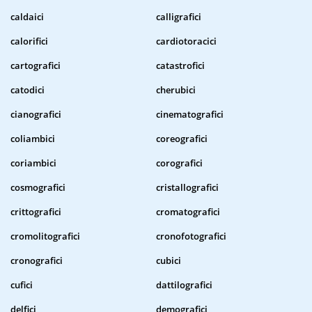
caldaici
calligrafici
calorifici
cardiotoracici
cartografici
catastrofici
catodici
cherubici
cianografici
cinematografici
coliambici
coreografici
coriambici
corografici
cosmografici
cristallografici
crittografici
cromatografici
cromolitografici
cronofotografici
cronografici
cubici
cufici
dattilografici
delfici
demografici