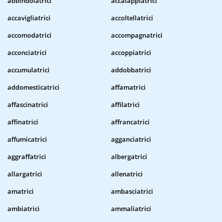
abbindolatrici
accalappiatrici
accavigliatrici
accoltellatrici
accomodatrici
accompagnatrici
acconciatrici
accoppiatrici
accumulatrici
addobbatrici
addomesticatrici
affamatrici
affascinatrici
affilatrici
affinatrici
affrancatrici
affumicatrici
agganciatrici
aggraffatrici
albergatrici
allargatrici
allenatrici
amatrici
ambasciatrici
ambiatrici
ammaliatrici