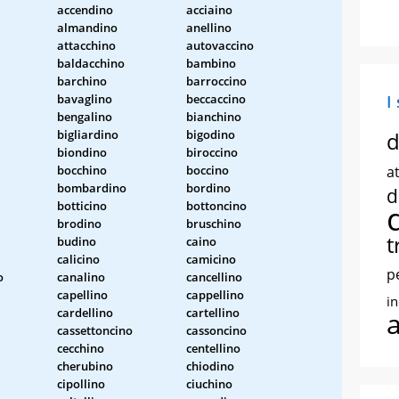
accendino
acciaino
almandino
anellino
attacchino
autovaccino
baldacchino
bambino
barchino
barroccino
bavaglino
beccaccino
I
bengalino
bianchino
bigliardino
bigodino
d
biondino
biroccino
bocchino
boccino
at
bombardino
bordino
d
botticino
bottoncino
brodino
bruschino
t
budino
caino
calicino
camicino
p
o
canalino
cancellino
capellino
cappellino
i
cardellino
cartellino
cassettoncino
cassoncino
cecchino
centellino
cherubino
chiodino
cipollino
ciuchino