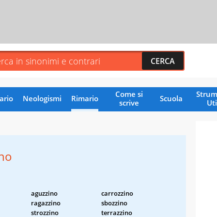
Come si
Strum
ario
Neologismi
Rimario
Scuola
scrive
Uti
ino
aguzzino
carrozzino
ragazzino
sbozzino
strozzino
terrazzino