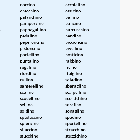
norcino
occhialino
orecchino
ossicino
palanchino
pallino
pamporcino
pancino
o
pappagallino
parrucchino
pedalino
pendino
peperoncino
piccioncino
pistoncino
pivellino
portellino
posticino
puntalino
rabbino
regalino
ricino
riordino
ripiglino
rullino
saladino
santerellino
sbaraglino
scalino
scalpellino
scodellino
scortichino
sellino
serafino
soldino
sonaglino
spadaccino
spadino
spioncino
sportellino
stiaccino
stracchino
stucchino
stuzzichino