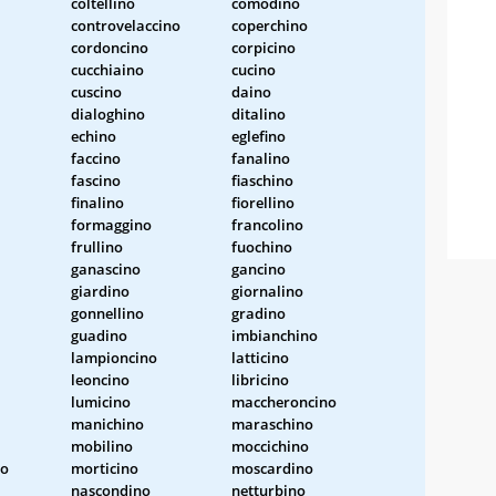
coltellino
comodino
controvelaccino
coperchino
cordoncino
corpicino
cucchiaino
cucino
cuscino
daino
dialoghino
ditalino
echino
eglefino
faccino
fanalino
fascino
fiaschino
finalino
fiorellino
formaggino
francolino
frullino
fuochino
ganascino
gancino
giardino
giornalino
gonnellino
gradino
guadino
imbianchino
lampioncino
latticino
leoncino
libricino
lumicino
maccheroncino
manichino
maraschino
mobilino
moccichino
no
morticino
moscardino
nascondino
netturbino