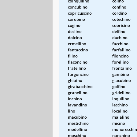
coinquilino
colino
concubino
confino
copricuscino
cordino
corubino
cotechino
cugino
cuoricino
declino
delfino
dolcino
duchino
ermellino
facchino
fantaccino
farfallino
filino
filoncino
flaconcino
forellino
fratellino
frontalino
furgoncino
gambino
ghiaino
giacobino
girabacchino
golfino
granellino
gridellino
inchino
inquilino
lavandino
lecchino
lino
localino
macubino
maialino
mestichino
micino
modellino
monorecchi
moschino
nanchino