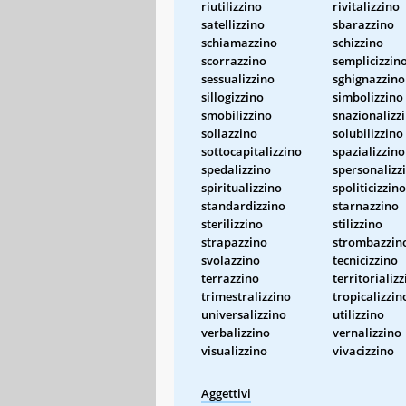
riutilizzino
rivitalizzino
satellizzino
sbarazzino
schiamazzino
schizzino
scorrazzino
semplicizzin
sessualizzino
sghignazzino
sillogizzino
simbolizzino
smobilizzino
snazionalizz
sollazzino
solubilizzino
sottocapitalizzino
spazializzino
spedalizzino
spersonalizz
spiritualizzino
spoliticizzino
standardizzino
starnazzino
sterilizzino
stilizzino
strapazzino
strombazzin
svolazzino
tecnicizzino
terrazzino
territorializ
trimestralizzino
tropicalizzin
universalizzino
utilizzino
verbalizzino
vernalizzino
visualizzino
vivacizzino
Aggettivi