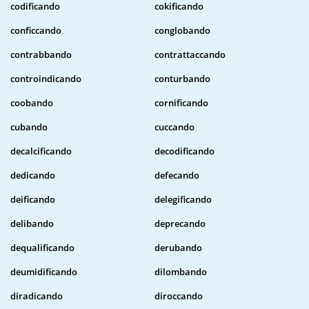
codificando
cokificando
conficcando
conglobando
contrabbando
contrattaccando
controindicando
conturbando
coobando
cornificando
cubando
cuccando
decalcificando
decodificando
dedicando
defecando
deificando
delegificando
delibando
deprecando
dequalificando
derubando
deumidificando
dilombando
diradicando
diroccando