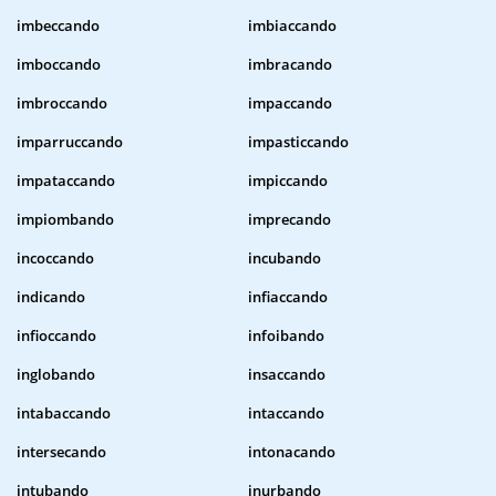
imbeccando
imbiaccando
imboccando
imbracando
imbroccando
impaccando
imparruccando
impasticcando
impataccando
impiccando
impiombando
imprecando
incoccando
incubando
indicando
infiaccando
infioccando
infoibando
inglobando
insaccando
intabaccando
intaccando
intersecando
intonacando
intubando
inurbando