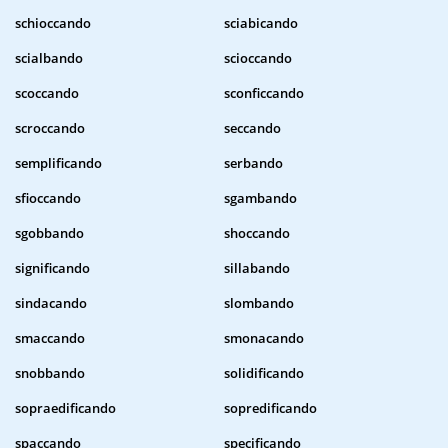
schioccando
sciabicando
scialbando
scioccando
scoccando
sconficcando
scroccando
seccando
semplificando
serbando
sfioccando
sgambando
sgobbando
shoccando
significando
sillabando
sindacando
slombando
smaccando
smonacando
snobbando
solidificando
sopraedificando
sopredificando
spaccando
specificando