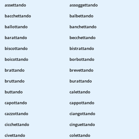
assettando
assoggettando
bacchettando
balbettando
ballottando
banchettando
barattando
becchettando
biscottando
bistrattando
boicottando
borbottando
brattando
brevettando
bruttando
burattando
buttando
calettando
capottando
cappottando
cazzottando
ciangottando
cicchettando
cinguettando
civettando
colettando