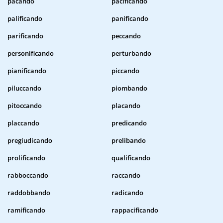
pacando
pacificando
palificando
panificando
parificando
peccando
personificando
perturbando
pianificando
piccando
piluccando
piombando
pitoccando
placando
placcando
predicando
pregiudicando
prelibando
prolificando
qualificando
rabboccando
raccando
raddobbando
radicando
ramificando
rappacificando