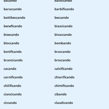
bacando
baloccando
baraccando
barbificando
battibeccando
beccando
beneficando
biascicando
bisecando
bivaccando
bloccando
bombando
bonificando
braccando
brancicando
broccando
cacando
calcificando
carnificando
chiarificando
chilificando
chimificando
ciancicando
cibando
ciccando
claudicando