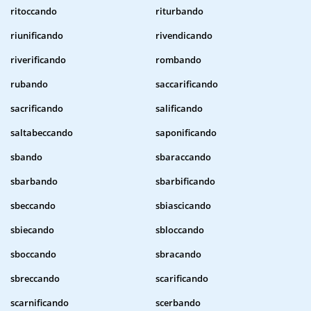
ritoccando
riturbando
riunificando
rivendicando
riverificando
rombando
rubando
saccarificando
sacrificando
salificando
saltabeccando
saponificando
sbando
sbaraccando
sbarbando
sbarbificando
sbeccando
sbiascicando
sbiecando
sbloccando
sboccando
sbracando
sbreccando
scarificando
scarnificando
scerbando