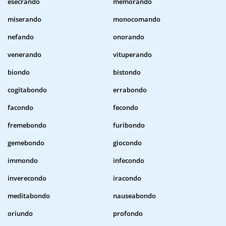
esecrando
memorando
miserando
monocomando
nefando
onorando
venerando
vituperando
biondo
bistondo
cogitabondo
errabondo
facondo
fecondo
fremebondo
furibondo
gemebondo
giocondo
immondo
infecondo
inverecondo
iracondo
meditabondo
nauseabondo
oriundo
profondo