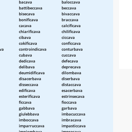
bacava
baloccava
battibeccava
beccava
bisecava
bivaccava
bonificava
braccava
cacava
calcificava
chiarificava
chilificava
cibava
ciccava
cokificava
conficcava
va
controindicava
conturbava
cubava
cuccava
dedicava
defecava
delibava
deprecava
deumidificava
dilombava
disacerbava
diserbava
disseccava
distaccava
edificava
esacerbava
esterificava
estrinsecava
ficcava
fioccava
gabbava
garbava
giulebbava
imbacuccava
imboccava
imbracava
imparruccava
impasticcava
impiombava
imprecava