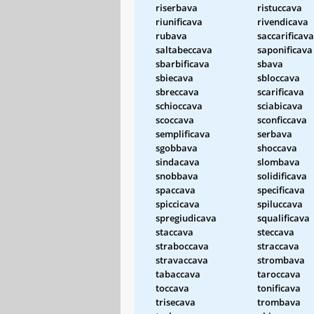
riserbava
ristuccava
riunificava
rivendicava
rubava
saccarificava
saltabeccava
saponificava
sbarbificava
sbava
sbiecava
sbloccava
sbreccava
scarificava
schioccava
sciabicava
scoccava
sconficcava
semplificava
serbava
sgobbava
shoccava
sindacava
slombava
snobbava
solidificava
spaccava
specificava
spiccicava
spiluccava
spregiudicava
squalificava
staccava
steccava
straboccava
straccava
stravaccava
strombava
tabaccava
taroccava
toccava
tonificava
trisecava
trombava