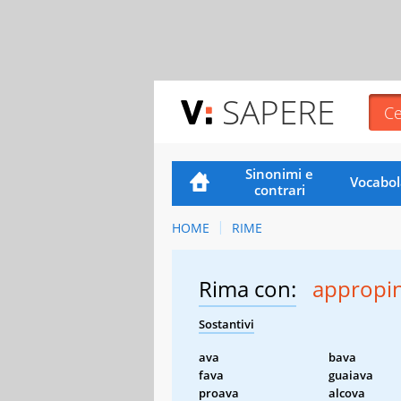
SAPERE
Sinonimi e
Vocabol
contrari
HOME
RIME
Rima con:
appropi
Sostantivi
ava
bava
fava
guaiava
proava
alcova