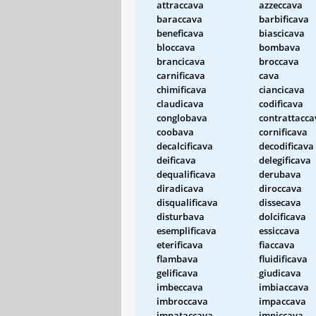
attraccava
azzeccava
baraccava
barbificava
beneficava
biascicava
bloccava
bombava
brancicava
broccava
carnificava
cava
chimificava
ciancicava
claudicava
codificava
conglobava
contrattacca
coobava
cornificava
decalcificava
decodificava
deificava
delegificava
dequalificava
derubava
diradicava
diroccava
disqualificava
dissecava
disturbava
dolcificava
esemplificava
essiccava
eterificava
fiaccava
flambava
fluidificava
gelificava
giudicava
imbeccava
imbiaccava
imbroccava
impaccava
impataccava
impiccava