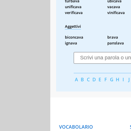
turbava
ubicava
unificava
vacava
verificava
vinificava
Aggettivi
biconcava
brava
ignava
panslava
A
B
C
D
E
F
G
H
I
J
VOCABOLARIO