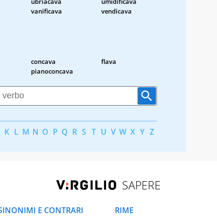
ubriacava
umidificava
vanificava
vendicava
concava
flava
pianoconcava
K
L
M
N
O
P
Q
R
S
T
U
V
W
X
Y
Z
SAPERE
SINONIMI E CONTRARI
RIME