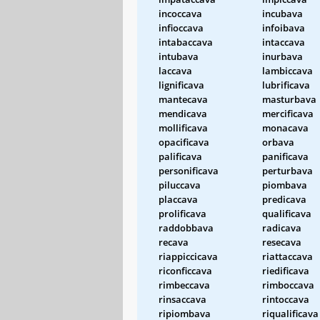
incoccava
incubava
infioccava
infoibava
intabaccava
intaccava
intubava
inurbava
laccava
lambiccava
lignificava
lubrificava
mantecava
masturbava
mendicava
mercificava
mollificava
monacava
opacificava
orbava
palificava
panificava
personificava
perturbava
piluccava
piombava
placcava
predicava
prolificava
qualificava
raddobbava
radicava
recava
resecava
riappiccicava
riattaccava
riconficcava
riedificava
rimbeccava
rimboccava
rinsaccava
rintoccava
ripiombava
riqualificava