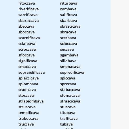
ritoccava
riturbava
riverificava
rombava
sacrificava
salificava
sbaraccava
sbarbava
sbeccava
sbiascicava
sboccava
sbracava
scarnificava
scerbava
scialbava
scioccava
scroccava
seccava
sfioccava
sgambava
significava
sillabava
smaccava
smonacava
sopraedificava
sopredificava
spiaccicava
spiccava
spiombava
sprecava
sradicava
stabaccava
stoccava
stomacava
strapiombava
strascicava
struccava
stuccava
tempificava
titubava
traboccava
trafficava
truccava
tubava