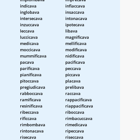
indicava
infiaccava
inglobava
insaccava
intersecava
intonacava
inzuccava
ipotecava
leccava
libava
luccicava
magnificava
medicava
mellificava
moccicava
modificava
mummificava
nidificava
pacava
pacificava
parificava
peccava
pianificava
piccava
pitoccava
placava
pregiudicava
prelibava
rabboccava
raccava
ramificava
rappacificava
resinificava
riappacificava
ribeccava
riboccava
rificcava
rimbacuccava
rimbombava
rimedicava
rintonacava
ripeccava
risecava
riseccava