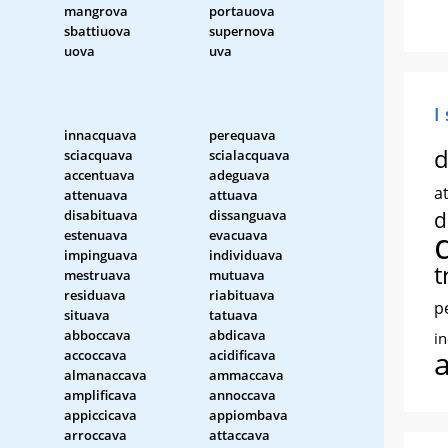
mangrova
portauova
sbattiuova
supernova
uova
uva
I
innacquava
perequava
d
sciacquava
scialacquava
accentuava
adeguava
at
attenuava
attuava
disabituava
dissanguava
d
estenuava
evacuava
impinguava
individuava
t
mestruava
mutuava
residuava
riabituava
p
situava
tatuava
abboccava
abdicava
i
accoccava
acidificava
almanaccava
ammaccava
amplificava
annoccava
appiccicava
appiombava
arroccava
attaccava