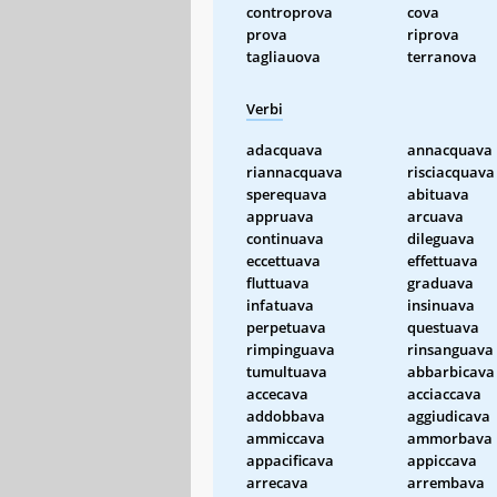
controprova
cova
prova
riprova
tagliauova
terranova
Verbi
adacquava
annacquava
riannacquava
risciacquava
sperequava
abituava
appruava
arcuava
continuava
dileguava
eccettuava
effettuava
fluttuava
graduava
infatuava
insinuava
perpetuava
questuava
rimpinguava
rinsanguava
tumultuava
abbarbicava
accecava
acciaccava
addobbava
aggiudicava
ammiccava
ammorbava
appacificava
appiccava
arrecava
arrembava