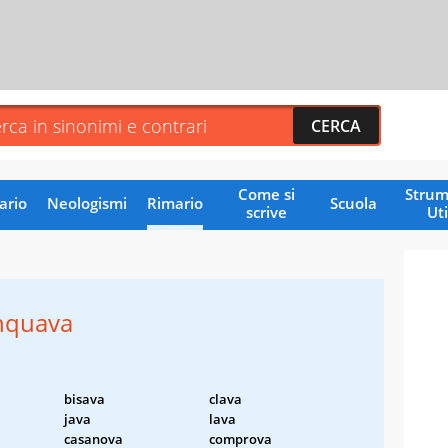
Come si
Strum
ario
Neologismi
Rimario
Scuola
scrive
Uti
nquava
bisava
clava
java
lava
casanova
comprova