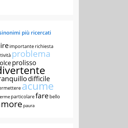
 sinonimi più ricercati
ire
importante
richiesta
problema
tività
prolisso
olce
divertente
ranquillo
difficile
acume
ermettere
fare
particolare
bello
nerme
amore
paura