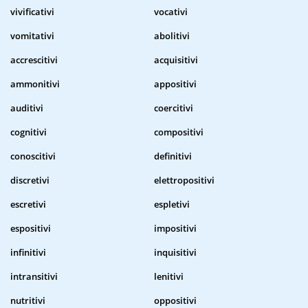
vivificativi
vocativi
vomitativi
abolitivi
accrescitivi
acquisitivi
ammonitivi
appositivi
auditivi
coercitivi
cognitivi
compositivi
conoscitivi
definitivi
discretivi
elettropositivi
escretivi
espletivi
espositivi
impositivi
infinitivi
inquisitivi
intransitivi
lenitivi
nutritivi
oppositivi