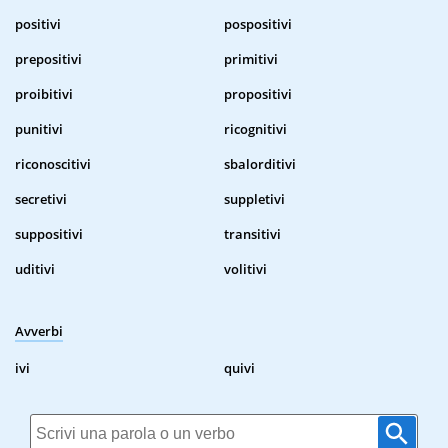
positivi
pospositivi
prepositivi
primitivi
proibitivi
propositivi
punitivi
ricognitivi
riconoscitivi
sbalorditivi
secretivi
suppletivi
suppositivi
transitivi
uditivi
volitivi
Avverbi
ivi
quivi