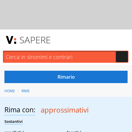
SAPERE
HOME
RIME
Rima con:
approssimativi
Sostantivi