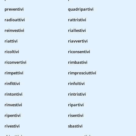
preventivi
quadripartivi
radioattivi
rattristivi
reinvestivi
riallestivi
riattivi
riavvertivi
ricoltivi
riconsentivi
riconvertivi
rimbastivi
rimpettivi
rimprosciuttivi
rinfittivi
rinfoltivi
rintontivi
rintristivi
rinvestivi
ripartivi
ripentivi
risentivi
rivestivi
sbastivi