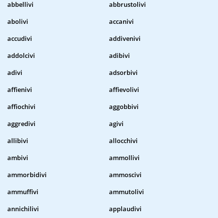
abbellivi
abbrustolivi
abolivi
accanivi
accudivi
addivenivi
addolcivi
adibivi
adivi
adsorbivi
affienivi
affievolivi
affiochivi
aggobbivi
aggredivi
agivi
allibivi
allocchivi
ambivi
ammollivi
ammorbidivi
ammoscivi
ammuffivi
ammutolivi
annichilivi
applaudivi