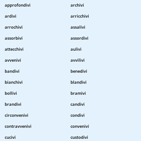
approfondivi
archivi
ardivi
arricchivi
arrochivi
assalivi
assorbivi
assordivi
attecchivi
aulivi
avvenivi
avvilivi
bandivi
benedivi
bianchivi
blandivi
bollivi
bramivi
brandivi
candivi
circonvenivi
condivi
contravvenivi
convenivi
cucivi
custodivi