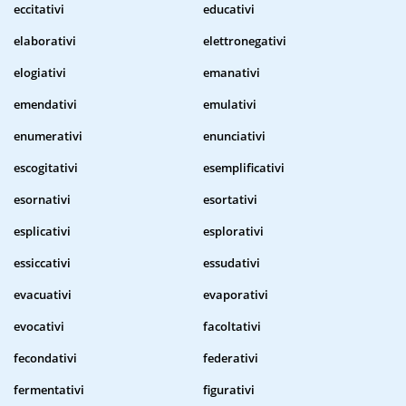
eccitativi
educativi
elaborativi
elettronegativi
elogiativi
emanativi
emendativi
emulativi
enumerativi
enunciativi
escogitativi
esemplificativi
esornativi
esortativi
esplicativi
esplorativi
essiccativi
essudativi
evacuativi
evaporativi
evocativi
facoltativi
fecondativi
federativi
fermentativi
figurativi