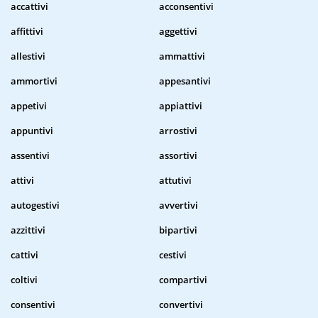
accattivi
acconsentivi
affittivi
aggettivi
allestivi
ammattivi
ammortivi
appesantivi
appetivi
appiattivi
appuntivi
arrostivi
assentivi
assortivi
attivi
attutivi
autogestivi
avvertivi
azzittivi
bipartivi
cattivi
cestivi
coltivi
compartivi
consentivi
convertivi