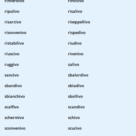
rinverdivo
rinvilivo
ripulivo
risalivo
risarcivo
riseppellivo
risovvenivo
rispedivo
ristabilivo
riudivo
riuscivo
rivenivo
ruggivo
salivo
sancivo
sbalordivo
sbandivo
sbiadivo
sbianchivo
sbollivo
scalfivo
scandivo
schermivo
schivo
sconvenivo
scucivo