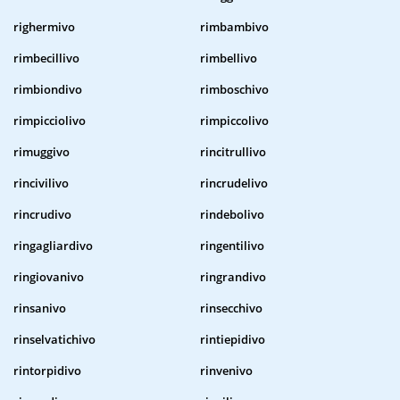
righermivo
rimbambivo
rimbecillivo
rimbellivo
rimbiondivo
rimboschivo
rimpicciolivo
rimpiccolivo
rimuggivo
rincitrullivo
rincivilivo
rincrudelivo
rincrudivo
rindebolivo
ringagliardivo
ringentilivo
ringiovanivo
ringrandivo
rinsanivo
rinsecchivo
rinselvatichivo
rintiepidivo
rintorpidivo
rinvenivo