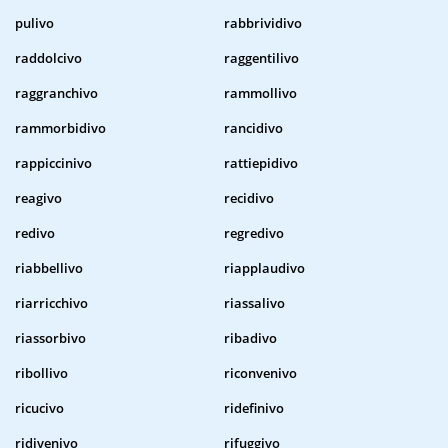
pulivo
rabbrividivo
raddolcivo
raggentilivo
raggranchivo
rammollivo
rammorbidivo
rancidivo
rappiccinivo
rattiepidivo
reagivo
recidivo
redivo
regredivo
riabbellivo
riapplaudivo
riarricchivo
riassalivo
riassorbivo
ribadivo
ribollivo
riconvenivo
ricucivo
ridefinivo
ridivenivo
rifuggivo