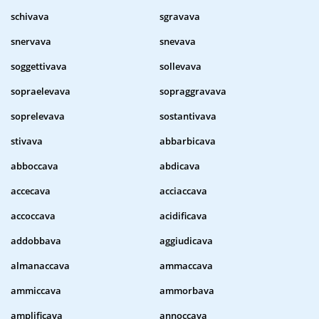
schivava
sgravava
snervava
snevava
soggettivava
sollevava
sopraelevava
sopraggravava
soprelevava
sostantivava
stivava
abbarbicava
abboccava
abdicava
accecava
acciaccava
accoccava
acidificava
addobbava
aggiudicava
almanaccava
ammaccava
ammiccava
ammorbava
amplificava
annoccava