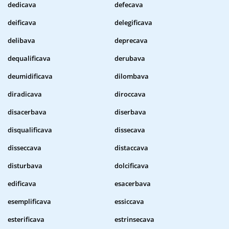
dedicava
defecava
deificava
delegificava
delibava
deprecava
dequalificava
derubava
deumidificava
dilombava
diradicava
diroccava
disacerbava
diserbava
disqualificava
dissecava
disseccava
distaccava
disturbava
dolcificava
edificava
esacerbava
esemplificava
essiccava
esterificava
estrinsecava