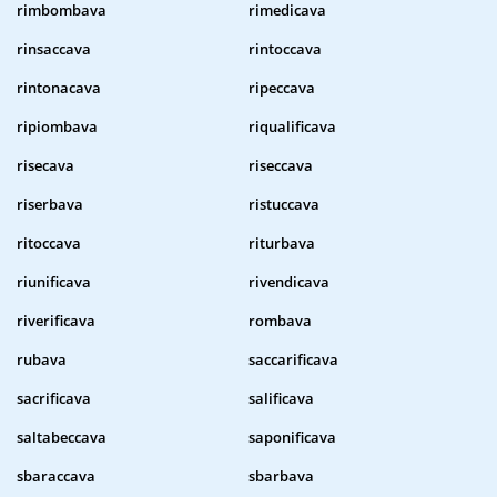
rimbombava
rimedicava
rinsaccava
rintoccava
rintonacava
ripeccava
ripiombava
riqualificava
risecava
riseccava
riserbava
ristuccava
ritoccava
riturbava
riunificava
rivendicava
riverificava
rombava
rubava
saccarificava
sacrificava
salificava
saltabeccava
saponificava
sbaraccava
sbarbava