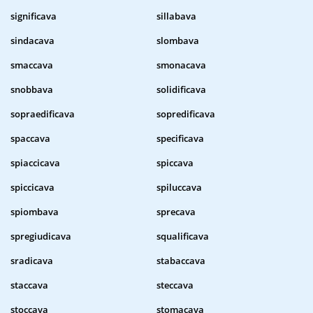
significava
sillabava
sindacava
slombava
smaccava
smonacava
snobbava
solidificava
sopraedificava
sopredificava
spaccava
specificava
spiaccicava
spiccava
spiccicava
spiluccava
spiombava
sprecava
spregiudicava
squalificava
sradicava
stabaccava
staccava
steccava
stoccava
stomacava