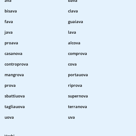
ava
bava
bisava
clava
fava
guaiava
java
lava
proava
alcova
casanova
comprova
controprova
cova
mangrova
portauova
prova
riprova
sbattiuova
supernova
tagliauova
terranova
uova
uva