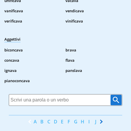
unificava
vacava
vanificava
vendicava
verificava
vinificava
Aggettivi
biconcava
brava
concava
flava
ignava
panslava
pianoconcava
A
B
C
D
E
F
G
H
I
J
K
L
M
N