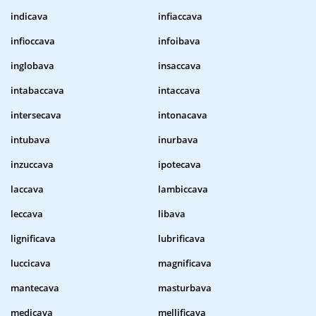
indicava
infiaccava
infioccava
infoibava
inglobava
insaccava
intabaccava
intaccava
intersecava
intonacava
intubava
inurbava
inzuccava
ipotecava
laccava
lambiccava
leccava
libava
lignificava
lubrificava
luccicava
magnificava
mantecava
masturbava
medicava
mellificava