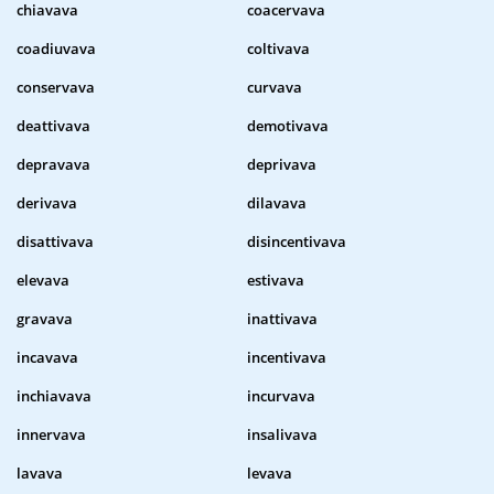
chiavava
coacervava
coadiuvava
coltivava
conservava
curvava
deattivava
demotivava
depravava
deprivava
derivava
dilavava
disattivava
disincentivava
elevava
estivava
gravava
inattivava
incavava
incentivava
inchiavava
incurvava
innervava
insalivava
lavava
levava