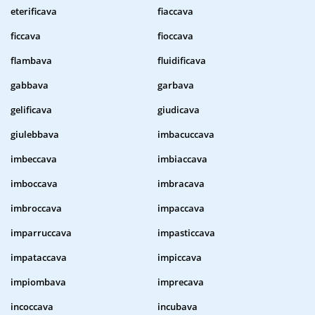
eterificava
fiaccava
ficcava
fioccava
flambava
fluidificava
gabbava
garbava
gelificava
giudicava
giulebbava
imbacuccava
imbeccava
imbiaccava
imboccava
imbracava
imbroccava
impaccava
imparruccava
impasticcava
impataccava
impiccava
impiombava
imprecava
incoccava
incubava