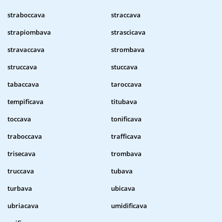
straboccava
straccava
strapiombava
strascicava
stravaccava
strombava
struccava
stuccava
tabaccava
taroccava
tempificava
titubava
toccava
tonificava
traboccava
trafficava
trisecava
trombava
truccava
tubava
turbava
ubicava
ubriacava
umidificava