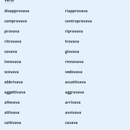
Verbi
disapprovava
riapprovava
comprovava
controprovava
provava
riprovava
ritrovava
trovava
covava
giovava
innovava
rinnovava
scovava
vedovava
abbrivava
accattivava
aggettivava
aggravava
allevava
arrivava
attivava
avvivava
cattivava
cavava