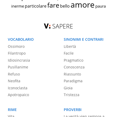
amore
fare
particolare
bello
inerme
paura
SAPERE
VOCABOLARIO
SINONIMI E CONTRARI
Ossimoro
Libertà
Filantropo
Facile
Idiosincrasia
Pragmatico
Pusillanime
Conoscenza
Refuso
Riassunto
Neofita
Paradigma
Iconoclasta
Gioia
Apotropaico
Tristezza
RIME
PROVERBI
Vita
La verità vien sempre a