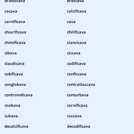
brancicava
broccava
cacava
calcificava
carnificava
cava
chiarificava
chilificava
chimificava
ciancicava
cibava
ciccava
claudicava
codificava
cokificava
conficcava
conglobava
contrattaccava
controindicava
conturbava
coobava
cornificava
cubava
cuccava
decalcificava
decodificava