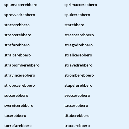
spiumaccerebbero
sprimaccerebbero
sprovvedrebbero
spulcerebbero
staccerebbero
starebbero
straccerebbero
stracocerebbero
strafarebbero
stragodrebbero
stralcerebbero
stralicerebbero
strapiomberebbero
stravedrebbero
stravincerebbero
stromberebbero
stropiccerebbero
stupefarebbero
succerebbero
sveccerebbero
svernicerebbero
taccerebbero
tacerebbero
tituberebbero
torrefarebbero
traccerebbero