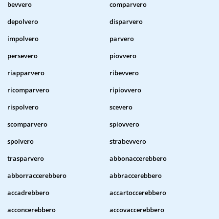
bevvero
comparvero
depolvero
disparvero
impolvero
parvero
persevero
piovvero
riapparvero
ribevvero
ricomparvero
ripiovvero
rispolvero
scevero
scomparvero
spiovvero
spolvero
strabevvero
trasparvero
abbonaccerebbero
abborraccerebbero
abbraccerebbero
accadrebbero
accartoccerebbero
acconcerebbero
accovaccerebbero