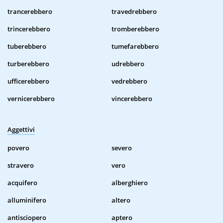
trancerebbero
travedrebbero
trincerebbero
tromberebbero
tuberebbero
tumefarebbero
turberebbero
udrebbero
ufficerebbero
vedrebbero
vernicerebbero
vincerebbero
Aggettivi
povero
severo
stravero
vero
acquifero
alberghiero
alluminifero
altero
antisciopero
aptero