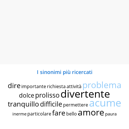
I sinonimi più ricercati
problema
dire
importante
richiesta
attività
divertente
prolisso
dolce
acume
tranquillo
difficile
permettere
amore
fare
particolare
bello
inerme
paura