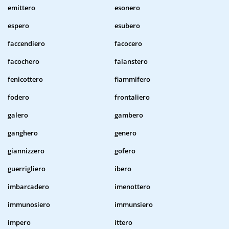
emittero
esonero
espero
esubero
faccendiero
facocero
facochero
falanstero
fenicottero
fiammifero
fodero
frontaliero
galero
gambero
ganghero
genero
giannizzero
gofero
guerrigliero
ibero
imbarcadero
imenottero
immunosiero
immunsiero
impero
ittero