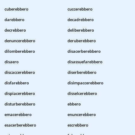
cuberebbero
cuccerebbero
darebbero
decadrebbero
decrebbero
deliberebbero
denuncerebbero
deruberebbero
dilomberebbero
disacerberebbero
disaero
disassuefarebbero
discaccerebbero
diserberebbero
disfarebbero
disimpaccerebbero
dispiacerebbero
disselcerebbero
disturberebbero
ebbero
emacerebbero
enuncerebbero
esacerberebbero
escrebbero