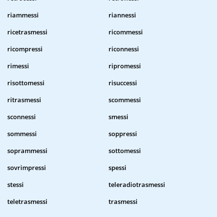
riammessi
riannessi
ricetrasmessi
ricommessi
ricompressi
riconnessi
rimessi
ripromessi
risottomessi
risuccessi
ritrasmessi
scommessi
sconnessi
smessi
sommessi
soppressi
soprammessi
sottomessi
sovrimpressi
spessi
stessi
teleradiotrasmessi
teletrasmessi
trasmessi