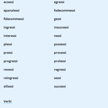
eccessi
egressi
epanalessi
fedecommessi
fidecommessi
gessi
ingressi
insuccessi
interessi
nessi
plessi
possessi
pressi
processi
progressi
prolessi
recessi
regressi
reingressi
sessi
sillessi
successi
Verbi