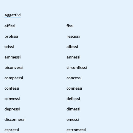
Aggettivi
affissi
fissi
prolissi
rescissi
scissi
allessi
ammessi
annessi
biconvessi
circonflessi
compressi
concessi
confessi
connessi
convessi
deflessi
depressi
dimessi
disconnessi
emessi
espressi
estromessi