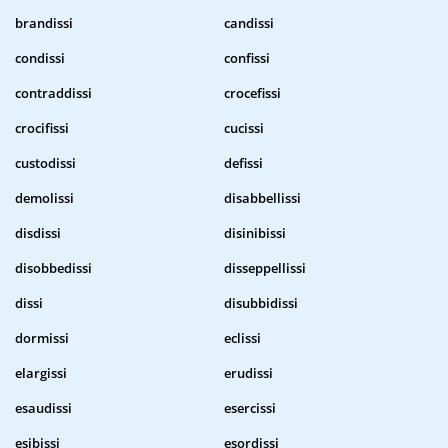
brandissi
candissi
condissi
confissi
contraddissi
crocefissi
crocifissi
cucissi
custodissi
defissi
demolissi
disabbellissi
disdissi
disinibissi
disobbedissi
disseppellissi
dissi
disubbidissi
dormissi
eclissi
elargissi
erudissi
esaudissi
esercissi
esibissi
esordissi