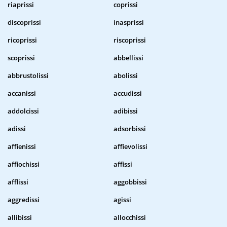
riaprissi
coprissi
discoprissi
inasprissi
ricoprissi
riscoprissi
scoprissi
abbellissi
abbrustolissi
abolissi
accanissi
accudissi
addolcissi
adibissi
adissi
adsorbissi
affienissi
affievolissi
affiochissi
affissi
afflissi
aggobbissi
aggredissi
agissi
allibissi
allocchissi