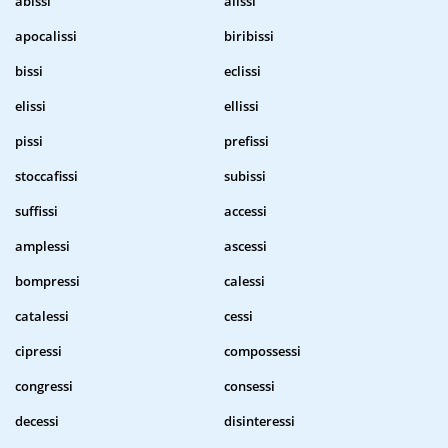
abissi
alissi
apocalissi
biribissi
bissi
eclissi
elissi
ellissi
pissi
prefissi
stoccafissi
subissi
suffissi
accessi
amplessi
ascessi
bompressi
calessi
catalessi
cessi
cipressi
compossessi
congressi
consessi
decessi
disinteressi