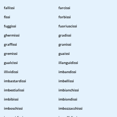
fallissi
farcissi
fissi
forbissi
fuggissi
fuoriuscissi
ghermissi
gradissi
graffissi
granissi
gremissi
guaissi
gualcissi
illanguidissi
illividissi
imbandissi
imbastardissi
imbellissi
imbestialissi
imbianchissi
imbibissi
imbiondissi
imboschissi
imbozzacchissi