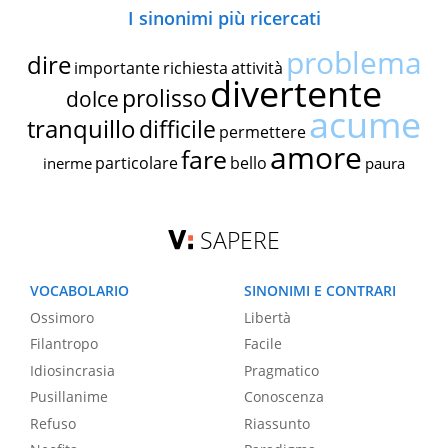
I sinonimi più ricercati
problema
dire
importante
richiesta
attività
divertente
prolisso
dolce
acume
tranquillo
difficile
permettere
amore
fare
particolare
bello
inerme
paura
SAPERE
VOCABOLARIO
SINONIMI E CONTRARI
Ossimoro
Libertà
Filantropo
Facile
Idiosincrasia
Pragmatico
Pusillanime
Conoscenza
Refuso
Riassunto