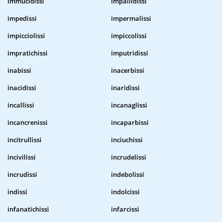
immucidissi
impallidissi
impedissi
impermalissi
impicciolissi
impiccolissi
impratichissi
imputridissi
inabissi
inacerbissi
inacidissi
inaridissi
incallissi
incanaglissi
incancrenissi
incaparbissi
incitrullissi
inciuchissi
incivilissi
incrudelissi
incrudissi
indebolissi
indissi
indolcissi
infanatichissi
infarcissi