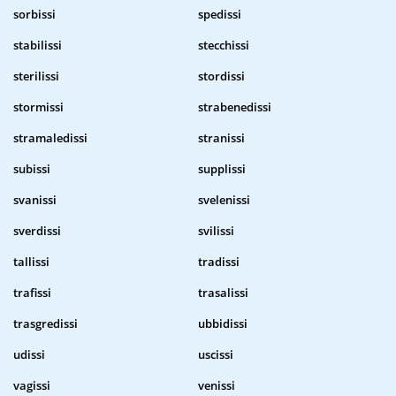
sorbissi
spedissi
stabilissi
stecchissi
sterilissi
stordissi
stormissi
strabenedissi
stramaledissi
stranissi
subissi
supplissi
svanissi
svelenissi
sverdissi
svilissi
tallissi
tradissi
trafissi
trasalissi
trasgredissi
ubbidissi
udissi
uscissi
vagissi
venissi