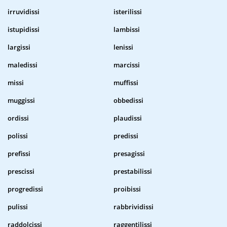
irruvidissi
isterilissi
istupidissi
lambissi
largissi
lenissi
maledissi
marcissi
missi
muffissi
muggissi
obbedissi
ordissi
plaudissi
polissi
predissi
prefissi
presagissi
prescissi
prestabilissi
progredissi
proibissi
pulissi
rabbrividissi
raddolcissi
raggentilissi