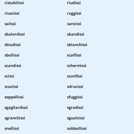
ristabilissi
riudissi
riuscissi
ruggissi
salissi
sancissi
sbalordissi
sbandissi
sbiadissi
sbianchissi
sbollissi
scalfissi
scandissi
schermissi
scissi
sconfissi
scucissi
sdrucissi
seppellissi
sfuggissi
sgagliardissi
sgradissi
sgranchissi
sgualcissi
snellissi
sobbollissi