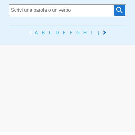
A
B
C
D
E
F
G
H
I
J
K
L
M
N