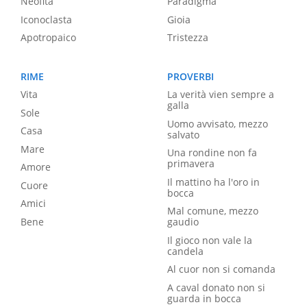
Neofita
Paradigma
Iconoclasta
Gioia
Apotropaico
Tristezza
RIME
PROVERBI
Vita
La verità vien sempre a
galla
Sole
Uomo avvisato, mezzo
Casa
salvato
Mare
Una rondine non fa
primavera
Amore
Il mattino ha l'oro in
Cuore
bocca
Amici
Mal comune, mezzo
Bene
gaudio
Il gioco non vale la
candela
Al cuor non si comanda
A caval donato non si
guarda in bocca