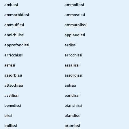
ambissi
ammollissi
ammorbidissi
ammoscissi
ammuffissi
ammutolissi
annichilissi
applaudissi
approfondissi
ardissi
arricchissi
arrochissi
asfissi
assalissi
assorbissi
assordissi
attecchissi
aulissi
avvilissi
bandissi
benedissi
bianchissi
bissi
blandissi
bollissi
bramissi