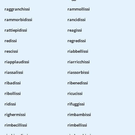
raggranchissi
rammollissi
rammorbidissi
rancidissi
rattiepidissi
reagissi
redissi
regredissi
rescissi
riabbellissi
riapplaudissi
riarricchissi
riassalissi
riassorbissi
ribadissi
ribenedissi
ribollissi
ricucissi
ridissi
rifuggissi
righermissi
rimbambissi
rimbecillissi
rimbellissi