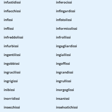
infastidissi
inferocissi
infiacchissi
infingardissi
infissi
infistolissi
inflissi
informicolissi
infreddolissi
infrollissi
infurbissi
ingagliardissi
ingentilissi
ingiallissi
ingobbissi
ingoffissi
ingracilissi
ingrandissi
ingrigissi
ingrullissi
inibissi
inorgoglissi
inorridissi
insanissi
insecchissi
inselvatichissi