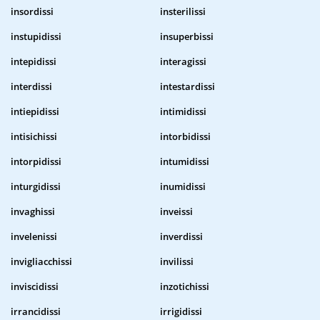
insordissi
insterilissi
instupidissi
insuperbissi
intepidissi
interagissi
interdissi
intestardissi
intiepidissi
intimidissi
intisichissi
intorbidissi
intorpidissi
intumidissi
inturgidissi
inumidissi
invaghissi
inveissi
invelenissi
inverdissi
invigliacchissi
invilissi
inviscidissi
inzotichissi
irrancidissi
irrigidissi