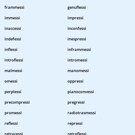
frammessi
genuflessi
immessi
impressi
inaccessi
inconfessi
indefessi
inespressi
inflessi
inframmessi
introflessi
intromessi
malmessi
manomessi
omessi
oppressi
perplessi
pianoconvessi
precompressi
pregressi
promessi
radiotrasmessi
reflessi
repressi
retrocessi
retroflessi