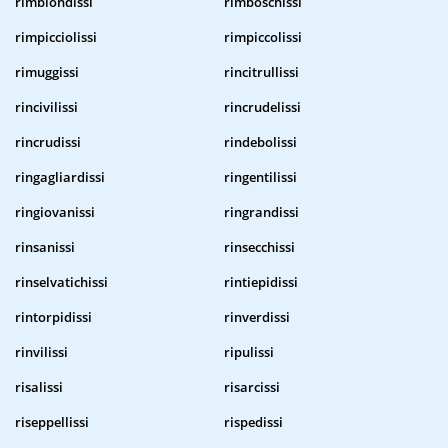
rimbiondissi
rimboschissi
rimpicciolissi
rimpiccolissi
rimuggissi
rincitrullissi
rincivilissi
rincrudelissi
rincrudissi
rindebolissi
ringagliardissi
ringentilissi
ringiovanissi
ringrandissi
rinsanissi
rinsecchissi
rinselvatichissi
rintiepidissi
rintorpidissi
rinverdissi
rinvilissi
ripulissi
risalissi
risarcissi
riseppellissi
rispedissi