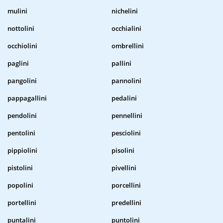
mulini
nichelini
nottolini
occhialini
occhiolini
ombrellini
paglini
pallini
pangolini
pannolini
pappagallini
pedalini
pendolini
pennellini
pentolini
pesciolini
pippiolini
pisolini
pistolini
pivellini
popolini
porcellini
portellini
predellini
puntalini
puntolini