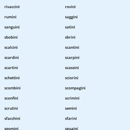
rivaccini
rovini
rumini
saggini
sanguini
satini
sbobini
sbrini
scalcini
scantini
scardini
scarpini
scartini
scassini
schettini
sciorini
scombini
scompagini
sconfini
scrimini
scrutini
semini
sfacchini
sfarini
sgomini
sguaini