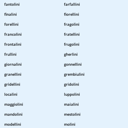
fantolini
farfallini
finalini
fiorellini
forellini
fragolini
francolini
fratellini
frontalini
frugolini
frullini
gherlini
giornalini
gonnellini
granellini
grembiulini
gridellini
gridolini
localini
luppolini
maggiolini
maialini
mandolini
mestolini
modellini
molini