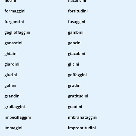
fiocini
flaconcini
formaggini
fortitudini
furgoncini
fusaggini
gaglioffaggini
gambini
ganascini
gancini
ghiaini
giacobini
giardini
glicini
glucini
goffaggini
golfini
gradini
grandini
gratitudini
grullaggini
guadini
imbecillaggini
imbranataggini
immagini
improntitudini