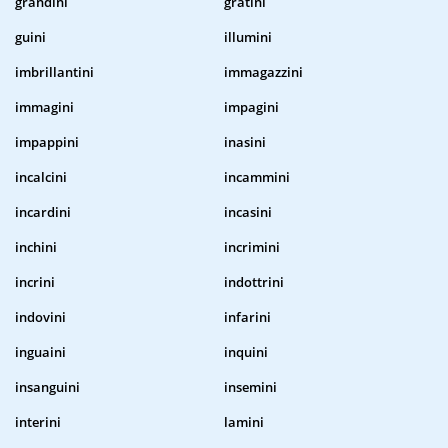
grandini
gratini
guini
illumini
imbrillantini
immagazzini
immagini
impagini
impappini
inasini
incalcini
incammini
incardini
incasini
inchini
incrimini
incrini
indottrini
indovini
infarini
inguaini
inquini
insanguini
insemini
interini
lamini