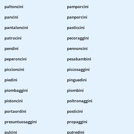
paltoncini
pamporcini
pancini
panporcini
pantaloncini
pasticcini
patrocini
pecoraggini
pendini
pennoncini
peperoncini
pesabambini
piccioncini
piccosaggini
piedini
pinguedini
piombaggini
piombini
pistoncini
poltronaggini
portaordini
posticini
presuntuosaggini
propaggini
pulcini
putredini