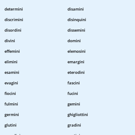
determini
disamini
discrimini
disinquini
disordini
dissemini
divini
domini
effemini
elemosini
elimini
emargini
esamini
eterodini
evagini
fascini
fiocini
fucini
fulmini
gemini
germini
ghigliottini
glutini
gradini