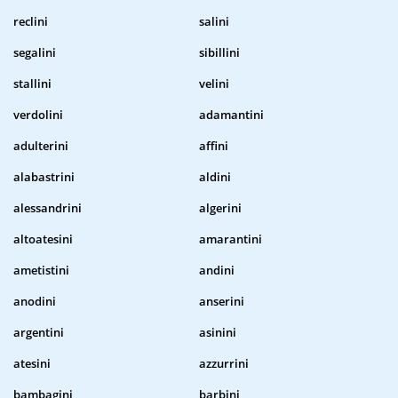
reclini
salini
segalini
sibillini
stallini
velini
verdolini
adamantini
adulterini
affini
alabastrini
aldini
alessandrini
algerini
altoatesini
amarantini
ametistini
andini
anodini
anserini
argentini
asinini
atesini
azzurrini
bambagini
barbini