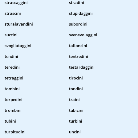
straccaggini
stradini
strascini
stupidaggini
sturalavandini
subordini
succini
svenevolaggini
svogliataggini
talloncini
tendini
tentredini
teredini
testardaggini
tetraggini
tirocini
tombini
tondini
torpedini
traini
trombini
tubicini
tubini
turbini
turpitudini
uncini