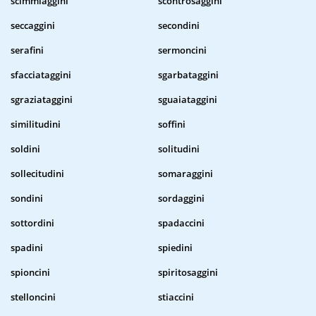
scimmiaggini
scontrosaggini
seccaggini
secondini
serafini
sermoncini
sfacciataggini
sgarbataggini
sgraziataggini
sguaiataggini
similitudini
soffini
soldini
solitudini
sollecitudini
somaraggini
sondini
sordaggini
sottordini
spadaccini
spadini
spiedini
spioncini
spiritosaggini
stelloncini
stiaccini