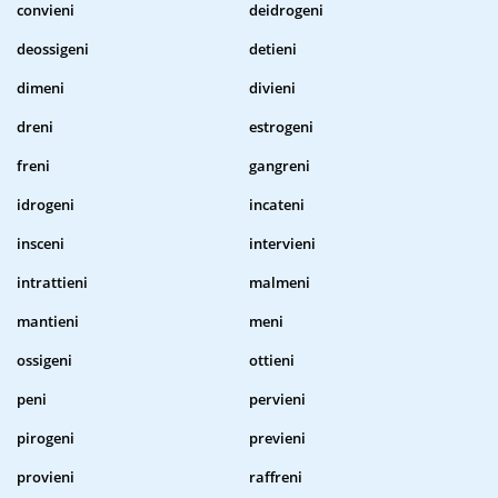
convieni
deidrogeni
deossigeni
detieni
dimeni
divieni
dreni
estrogeni
freni
gangreni
idrogeni
incateni
insceni
intervieni
intrattieni
malmeni
mantieni
meni
ossigeni
ottieni
peni
pervieni
pirogeni
previeni
provieni
raffreni