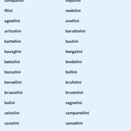
coinquilini
inquilini
filini
mobilini
agnellini
anellini
articolini
barattolini
battellini
baulini
bavaglini
bengalini
bettolini
bindolini
boccalini
bollini
borsellini
brufolini
bruscolini
brustolini
bulini
cagnolini
calcolini
campanellini
canalini
cancellini