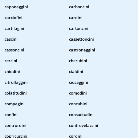
caponaggini
carboncini
carciofini
cardini
cartilagini
cartoncini
cascini
cassettoncini
cassoncini
castronaggini
cercini
cherubini
chiodini
cialdini
citrullaggini
ciucaggini
colatitudini
comodini
compagini
concubini
confini
consuetudini
contrordini
controvelaccini
copricuscini
cordini