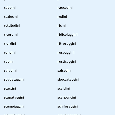
rabbini
raucedini
raziocini
redini
rettitudini
ricini
ricordini
ridicolaggini
riordini
ritrosaggini
rondini
rospaggini
rubini
rusticaggini
saladini
salsedini
sbadataggini
sboccataggini
scaccini
scaldini
scapataggini
scarponcini
scempiaggini
schifosaggini