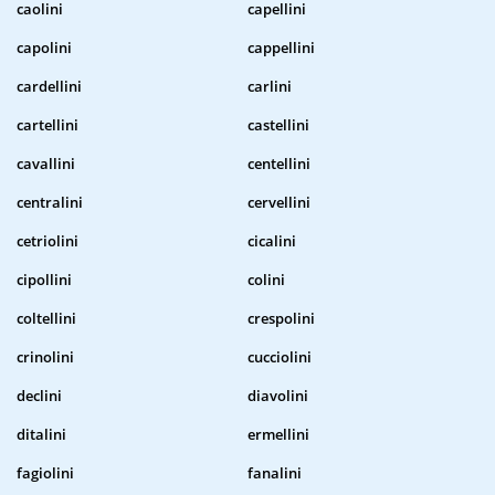
caolini
capellini
capolini
cappellini
cardellini
carlini
cartellini
castellini
cavallini
centellini
centralini
cervellini
cetriolini
cicalini
cipollini
colini
coltellini
crespolini
crinolini
cucciolini
declini
diavolini
ditalini
ermellini
fagiolini
fanalini