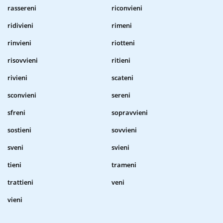
rassereni
riconvieni
ridivieni
rimeni
rinvieni
riotteni
risovvieni
ritieni
rivieni
scateni
sconvieni
sereni
sfreni
sopravvieni
sostieni
sovvieni
sveni
svieni
tieni
trameni
trattieni
veni
vieni