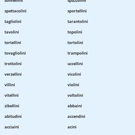
sonnellini
spazzolini
spettacolini
sportellini
tagliolini
tarantolini
tavolini
topolini
tortellini
tortolini
tovagliolini
trampolini
trottolini
uccellini
verzellini
vicolini
villini
violini
vitellini
voltolini
zibellini
abbaini
abitudini
accendini
acciaini
acini