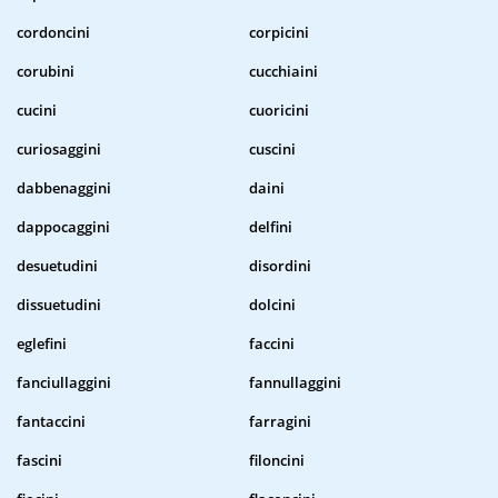
cordoncini
corpicini
corubini
cucchiaini
cucini
cuoricini
curiosaggini
cuscini
dabbenaggini
daini
dappocaggini
delfini
desuetudini
disordini
dissuetudini
dolcini
eglefini
faccini
fanciullaggini
fannullaggini
fantaccini
farragini
fascini
filoncini