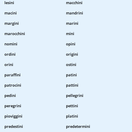
lesini
macchini
macini
mandrini
margini
marini
marocchini
mini
nomini
opini
ordini
origini
orini
ostini
paraffini
patini
patrocini
pattini
pedini
pellegrini
peregrini
pettini
pioviggini
platini
predestini
predetermini