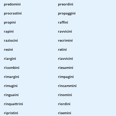
predomini
preordini
procrastini
propaggini
propini
raffini
rapini
ravvicini
raziocini
recrimini
resini
retini
riargini
riavvicini
ricombini
riesamini
rimargini
rimpagini
rimugini
rincammini
ringuaini
rinomini
rinquattrini
riordini
ripristini
risemini