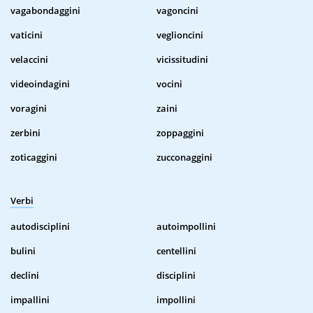
vagabondaggini
vagoncini
vaticini
veglioncini
velaccini
vicissitudini
videoindagini
vocini
voragini
zaini
zerbini
zoppaggini
zoticaggini
zucconaggini
Verbi
autodisciplini
autoimpollini
bulini
centellini
declini
disciplini
impallini
impollini