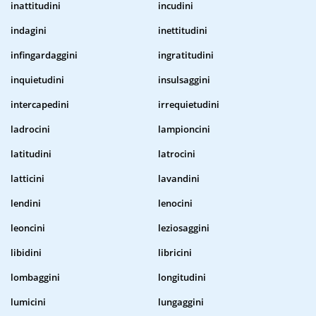
inattitudini
incudini
indagini
inettitudini
infingardaggini
ingratitudini
inquietudini
insulsaggini
intercapedini
irrequietudini
ladrocini
lampioncini
latitudini
latrocini
latticini
lavandini
lendini
lenocini
leoncini
leziosaggini
libidini
libricini
lombaggini
longitudini
lumicini
lungaggini