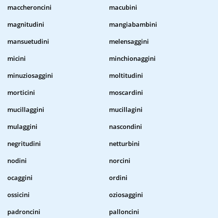
maccheroncini
macubini
magnitudini
mangiabambini
mansuetudini
melensaggini
micini
minchionaggini
minuziosaggini
moltitudini
morticini
moscardini
mucillaggini
mucillagini
mulaggini
nascondini
negritudini
netturbini
nodini
norcini
ocaggini
ordini
ossicini
oziosaggini
padroncini
palloncini