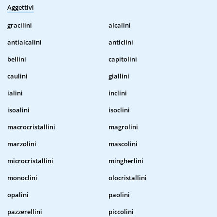
Aggettivi
gracilini
alcalini
antialcalini
anticlini
bellini
capitolini
caulini
giallini
ialini
inclini
isoalini
isoclini
macrocristallini
magrolini
marzolini
mascolini
microcristallini
mingherlini
monoclini
olocristallini
opalini
paolini
pazzerellini
piccolini