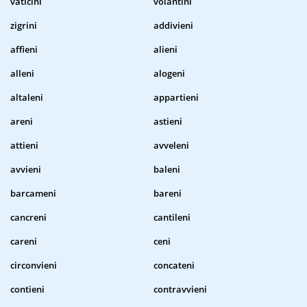
vaticini
volantini
zigrini
addivieni
affieni
alieni
alleni
alogeni
altaleni
appartieni
areni
astieni
attieni
avveleni
avvieni
baleni
barcameni
bareni
cancreni
cantileni
careni
ceni
circonvieni
concateni
contieni
contravvieni