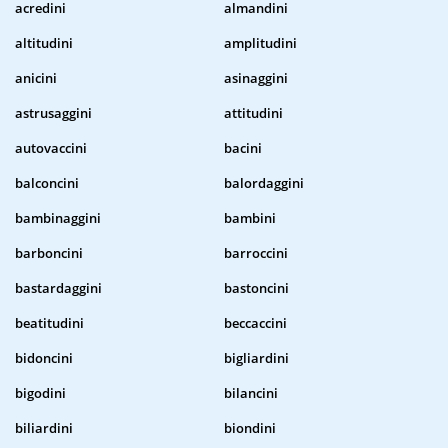
acredini
almandini
altitudini
amplitudini
anicini
asinaggini
astrusaggini
attitudini
autovaccini
bacini
balconcini
balordaggini
bambinaggini
bambini
barboncini
barroccini
bastardaggini
bastoncini
beatitudini
beccaccini
bidoncini
bigliardini
bigodini
bilancini
biliardini
biondini