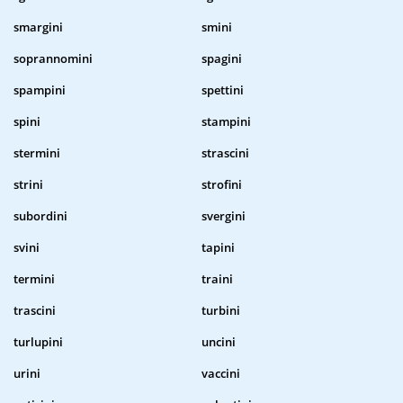
smargini
smini
soprannomini
spagini
spampini
spettini
spini
stampini
stermini
strascini
strini
strofini
subordini
svergini
svini
tapini
termini
traini
trascini
turbini
turlupini
uncini
urini
vaccini