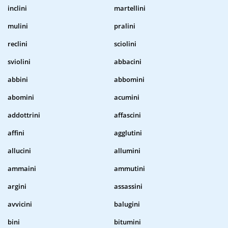
inclini
martellini
mulini
pralini
reclini
sciolini
sviolini
abbacini
abbini
abbomini
abomini
acumini
addottrini
affascini
affini
agglutini
allucini
allumini
ammaini
ammutini
argini
assassini
avvicini
balugini
bini
bitumini