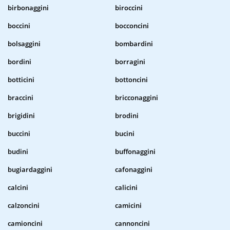
birbonaggini
biroccini
boccini
bocconcini
bolsaggini
bombardini
bordini
borragini
botticini
bottoncini
braccini
bricconaggini
brigidini
brodini
buccini
bucini
budini
buffonaggini
bugiardaggini
cafonaggini
calcini
calicini
calzoncini
camicini
camioncini
cannoncini