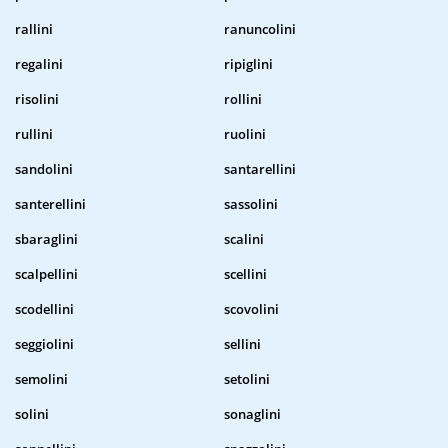
rallini
ranuncolini
regalini
ripiglini
risolini
rollini
rullini
ruolini
sandolini
santarellini
santerellini
sassolini
sbaraglini
scalini
scalpellini
scellini
scodellini
scovolini
seggiolini
sellini
semolini
setolini
solini
sonaglini