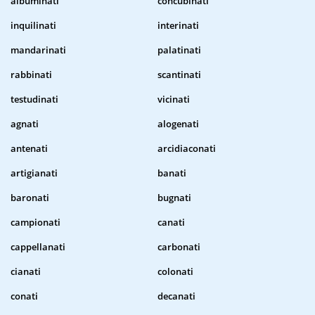
albuminati
concubinati
inquilinati
interinati
mandarinati
palatinati
rabbinati
scantinati
testudinati
vicinati
agnati
alogenati
antenati
arcidiaconati
artigianati
banati
baronati
bugnati
campionati
canati
cappellanati
carbonati
cianati
colonati
conati
decanati