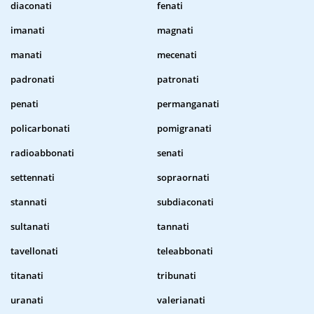
diaconati
fenati
imanati
magnati
manati
mecenati
padronati
patronati
penati
permanganati
policarbonati
pomigranati
radioabbonati
senati
settennati
sopraornati
stannati
subdiaconati
sultanati
tannati
tavellonati
teleabbonati
titanati
tribunati
uranati
valerianati