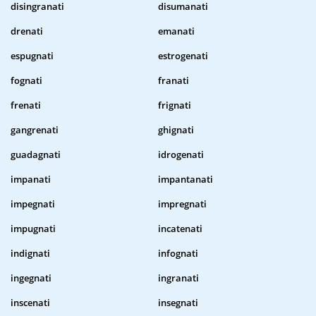
disingranati
disumanati
drenati
emanati
espugnati
estrogenati
fognati
franati
frenati
frignati
gangrenati
ghignati
guadagnati
idrogenati
impanati
impantanati
impegnati
impregnati
impugnati
incatenati
indignati
infognati
ingegnati
ingranati
inscenati
insegnati