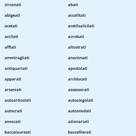
zirconati
abati
abigeati
accolitati
acetati
acetilsalicilati
acrilati
acrobati
afflati
altostrati
ammiragliati
anonimati
antiquariati
apostolati
apparati
arciducati
arseniati
assessorati
autoarticolati
autocingolati
autocrati
autosnodati
avvocati
azionariati
baccalaureati
baccellierati