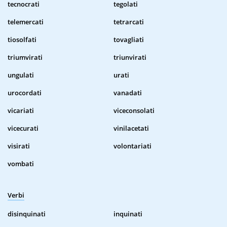
tecnocrati
tegolati
telemercati
tetrarcati
tiosolfati
tovagliati
triumvirati
triunvirati
ungulati
urati
urocordati
vanadati
vicariati
viceconsolati
vicecurati
vinilacetati
visirati
volontariati
vombati
Verbi
disinquinati
inquinati