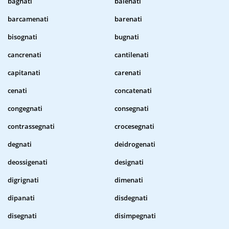
bagnati
balenati
barcamenati
barenati
bisognati
bugnati
cancrenati
cantilenati
capitanati
carenati
cenati
concatenati
congegnati
consegnati
contrassegnati
crocesegnati
degnati
deidrogenati
deossigenati
designati
digrignati
dimenati
dipanati
disdegnati
disegnati
disimpegnati