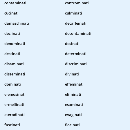
contaminati
controminati
cucinati
culminati
damaschinati
decaffeinati
declinati
decontaminati
denominati
desinati
destinati
determinati
disaminati
discriminati
disseminati
divinati
dominati
effeminati
elemosinati
eliminati
ermellinati
esaminati
eterodinati
evaginati
fascinati
fiocinati