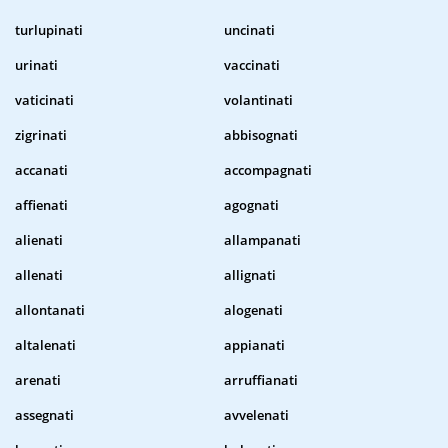
turlupinati
uncinati
urinati
vaccinati
vaticinati
volantinati
zigrinati
abbisognati
accanati
accompagnati
affienati
agognati
alienati
allampanati
allenati
allignati
allontanati
alogenati
altalenati
appianati
arenati
arruffianati
assegnati
avvelenati