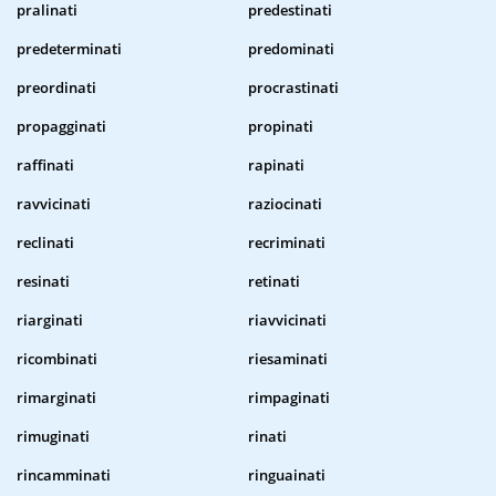
pralinati
predestinati
predeterminati
predominati
preordinati
procrastinati
propagginati
propinati
raffinati
rapinati
ravvicinati
raziocinati
reclinati
recriminati
resinati
retinati
riarginati
riavvicinati
ricombinati
riesaminati
rimarginati
rimpaginati
rimuginati
rinati
rincamminati
ringuainati