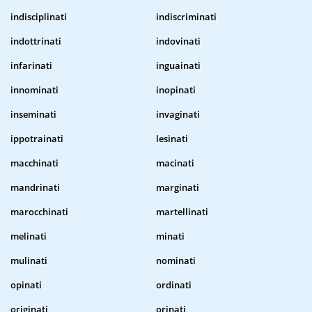
indisciplinati
indiscriminati
indottrinati
indovinati
infarinati
inguainati
innominati
inopinati
inseminati
invaginati
ippotrainati
lesinati
macchinati
macinati
mandrinati
marginati
marocchinati
martellinati
melinati
minati
mulinati
nominati
opinati
ordinati
originati
orinati