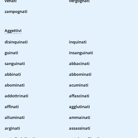
venati
vergognati
zampognati
Aggettivi
disinquinati
inquinati
guinati
insanguinati
sanguinati
abbacinati
abbinati
abbominati
abominati
acuminati
addottrinati
affascinati
affinati
agglutinati
alluminati
ammainati
arginati
assassinati