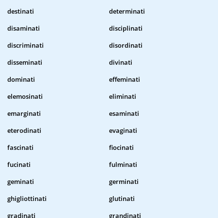
destinati
determinati
disaminati
disciplinati
discriminati
disordinati
disseminati
divinati
dominati
effeminati
elemosinati
eliminati
emarginati
esaminati
eterodinati
evaginati
fascinati
fiocinati
fucinati
fulminati
geminati
germinati
ghigliottinati
glutinati
gradinati
grandinati