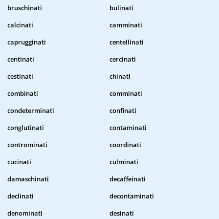
bruschinati
bulinati
calcinati
camminati
caprugginati
centellinati
centinati
cercinati
cestinati
chinati
combinati
comminati
condeterminati
confinati
conglutinati
contaminati
controminati
coordinati
cucinati
culminati
damaschinati
decaffeinati
declinati
decontaminati
denominati
desinati