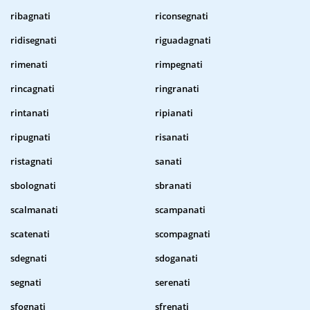
ribagnati
riconsegnati
ridisegnati
riguadagnati
rimenati
rimpegnati
rincagnati
ringranati
rintanati
ripianati
ripugnati
risanati
ristagnati
sanati
sbolognati
sbranati
scalmanati
scampanati
scatenati
scompagnati
sdegnati
sdoganati
segnati
serenati
sfognati
sfrenati