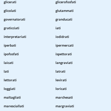
glicerati
glicerofosfati
glicolati
glutammati
governatorati
granducati
graticciati
iati
interpretariati
iodidrati
iperbati
ipermercati
ipofosfati
ispettorati
laicati
langraviati
lati
latrati
lettorati
levirati
loggiati
loricati
maltagliati
marchesati
maresciallati
margraviati