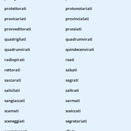
protettorati
protonotariati
provicariati
provincialati
provveditorati
prussiati
quadrigliati
quadrumvirati
quadrunvirati
quindecenvirati
radiopirati
reati
rettorati
sabati
saccarati
sagrati
salicilati
saltrati
sangiaccati
sarmati
scamati
sceiccati
sceneggiati
segretariati