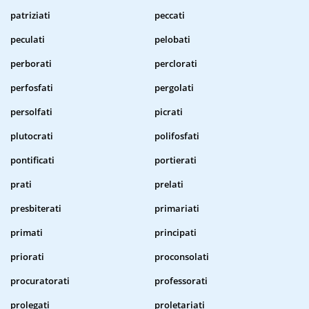
patriziati
peccati
peculati
pelobati
perborati
perclorati
perfosfati
pergolati
persolfati
picrati
plutocrati
polifosfati
pontificati
portierati
prati
prelati
presbiterati
primariati
primati
principati
priorati
proconsolati
procuratorati
professorati
prolegati
proletariati