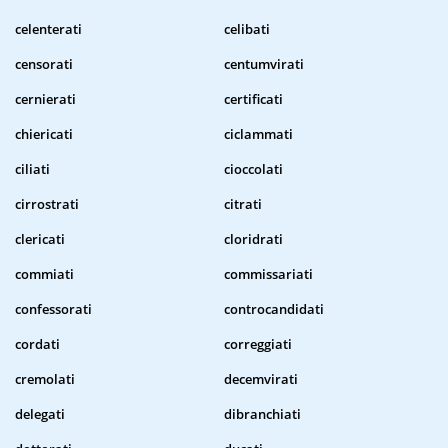
celenterati
celibati
censorati
centumvirati
cernierati
certificati
chiericati
ciclammati
ciliati
cioccolati
cirrostrati
citrati
clericati
cloridrati
commiati
commissariati
confessorati
controcandidati
cordati
correggiati
cremolati
decemvirati
delegati
dibranchiati