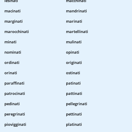
lesinati
macchinati
macinati
mandrinati
marginati
marinati
marocchinati
martellinati
minati
mulinati
nominati
opinati
ordinati
originati
orinati
ostinati
paraffinati
patinati
patrocinati
pattinati
pedinati
pellegrinati
peregrinati
pettinati
piovigginati
platinati