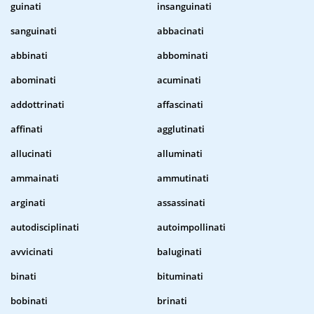
guinati
insanguinati
sanguinati
abbacinati
abbinati
abbominati
abominati
acuminati
addottrinati
affascinati
affinati
agglutinati
allucinati
alluminati
ammainati
ammutinati
arginati
assassinati
autodisciplinati
autoimpollinati
avvicinati
baluginati
binati
bituminati
bobinati
brinati