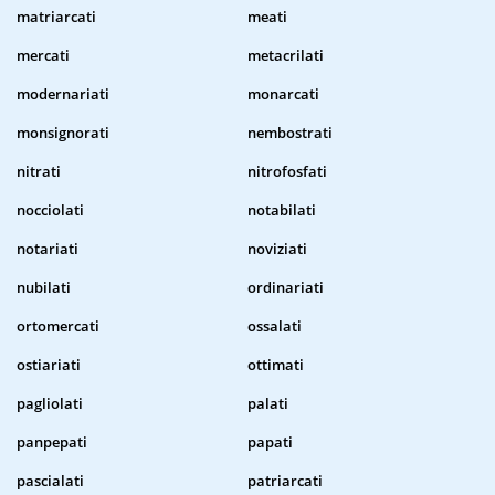
matriarcati
meati
mercati
metacrilati
modernariati
monarcati
monsignorati
nembostrati
nitrati
nitrofosfati
nocciolati
notabilati
notariati
noviziati
nubilati
ordinariati
ortomercati
ossalati
ostiariati
ottimati
pagliolati
palati
panpepati
papati
pascialati
patriarcati