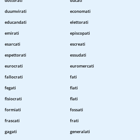
dottorati
ducati
duumvirati
economati
educandati
elettorati
emirati
episcopati
esarcati
escreati
espettorati
essudati
eurocrati
euromercati
fallocrati
fati
fegati
fiati
fisiocrati
flati
formiati
fossati
frascati
frati
gagati
generalati