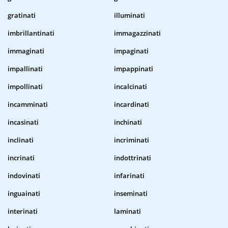
gratinati
illuminati
imbrillantinati
immagazzinati
immaginati
impaginati
impallinati
impappinati
impollinati
incalcinati
incamminati
incardinati
incasinati
inchinati
inclinati
incriminati
incrinati
indottrinati
indovinati
infarinati
inguainati
inseminati
interinati
laminati