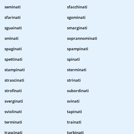
seminati
sfacchinati
sfarinati
sgominati
sguainati
smarginati
sminati
soprannominati
spaginati
spampinati
spettinati
spinati
stampinati
sterminati
strascinati
strinati
strofinati
subordinati
sverginati
svinati
sviolinati
tapinati
terminati
trainati
trascinati
turbinati