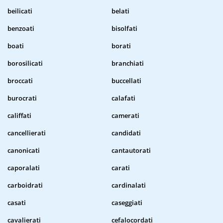
beilicati
belati
benzoati
bisolfati
boati
borati
borosilicati
branchiati
broccati
buccellati
burocrati
calafati
califfati
camerati
cancellierati
candidati
canonicati
cantautorati
caporalati
carati
carboidrati
cardinalati
casati
caseggiati
cavalierati
cefalocordati