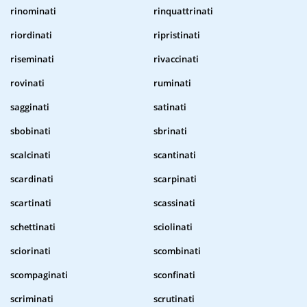
rinominati
rinquattrinati
riordinati
ripristinati
riseminati
rivaccinati
rovinati
ruminati
sagginati
satinati
sbobinati
sbrinati
scalcinati
scantinati
scardinati
scarpinati
scartinati
scassinati
schettinati
sciolinati
sciorinati
scombinati
scompaginati
sconfinati
scriminati
scrutinati