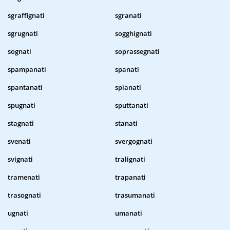
sgraffignati
sgranati
sgrugnati
sogghignati
sognati
soprassegnati
spampanati
spanati
spantanati
spianati
spugnati
sputtanati
stagnati
stanati
svenati
svergognati
svignati
tralignati
tramenati
trapanati
trasognati
trasumanati
ugnati
umanati