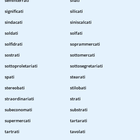
seminterrati
sfiati
significati
silicati
sindacati
siniscalcati
soldati
solfati
solfidrati
soprammercati
sostrati
sottomercati
sottoproletariati
sottosegretariati
spati
stearati
stereobati
stilobati
straordinariati
strati
subeconomati
substrati
supermercati
tartarati
tartrati
tavolati