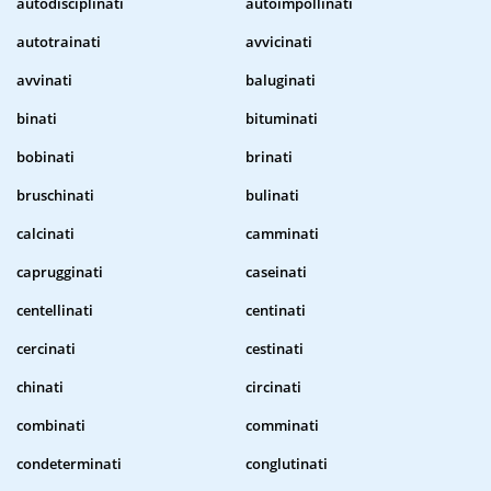
autodisciplinati
autoimpollinati
autotrainati
avvicinati
avvinati
baluginati
binati
bituminati
bobinati
brinati
bruschinati
bulinati
calcinati
camminati
caprugginati
caseinati
centellinati
centinati
cercinati
cestinati
chinati
circinati
combinati
comminati
condeterminati
conglutinati