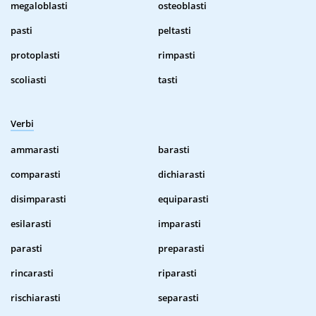
megaloblasti
osteoblasti
pasti
peltasti
protoplasti
rimpasti
scoliasti
tasti
Verbi
ammarasti
barasti
comparasti
dichiarasti
disimparasti
equiparasti
esilarasti
imparasti
parasti
preparasti
rincarasti
riparasti
rischiarasti
separasti