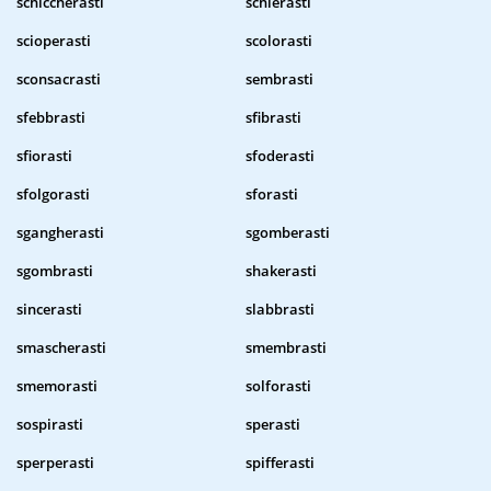
schiccherasti
schierasti
scioperasti
scolorasti
sconsacrasti
sembrasti
sfebbrasti
sfibrasti
sfiorasti
sfoderasti
sfolgorasti
sforasti
sgangherasti
sgomberasti
sgombrasti
shakerasti
sincerasti
slabbrasti
smascherasti
smembrasti
smemorasti
solforasti
sospirasti
sperasti
sperperasti
spifferasti