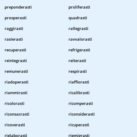
preponderasti
proliferasti
prosperasti
quadrasti
raggirasti
rallegrasti
rasierasti
ravvalorasti
recuperasti
refrigerasti
reintegrasti
reiterasti
remunerasti
respirasti
riadoperasti
riaffiorasti
riammirasti
ricalibrasti
ricolorasti
ricomperasti
riconsacrasti
riconsiderasti
ricoverasti
ricuperasti
rielaborasti
riemigrasti