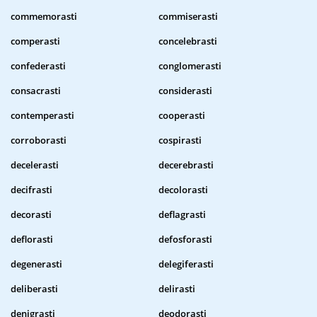
commemorasti
commiserasti
comperasti
concelebrasti
confederasti
conglomerasti
consacrasti
considerasti
contemperasti
cooperasti
corroborasti
cospirasti
decelerasti
decerebrasti
decifrasti
decolorasti
decorasti
deflagrasti
deflorasti
defosforasti
degenerasti
delegiferasti
deliberasti
delirasti
denigrasti
deodorasti