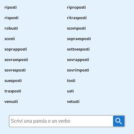
riposti
riproposti
risposti
ritrasposti
robusti
scomposti
scosti
sopraesposti
soprapposti
sottoesposti
sovraesposti
sovrapposti
sovresposti
sovrimposti
suesposti
tosti
trasposti
usti
venusti
vetusti