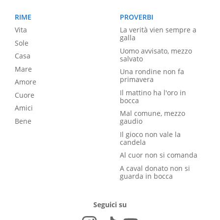
RIME
PROVERBI
Vita
La verità vien sempre a
galla
Sole
Uomo avvisato, mezzo
Casa
salvato
Mare
Una rondine non fa
primavera
Amore
Il mattino ha l'oro in
Cuore
bocca
Amici
Mal comune, mezzo
Bene
gaudio
Il gioco non vale la
candela
Al cuor non si comanda
A caval donato non si
guarda in bocca
Seguici su