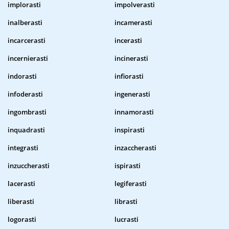
implorasti
impolverasti
inalberasti
incamerasti
incarcerasti
incerasti
incernierasti
incinerasti
indorasti
infiorasti
infoderasti
ingenerasti
ingombrasti
innamorasti
inquadrasti
inspirasti
integrasti
inzaccherasti
inzuccherasti
ispirasti
lacerasti
legiferasti
liberasti
librasti
logorasti
lucrasti