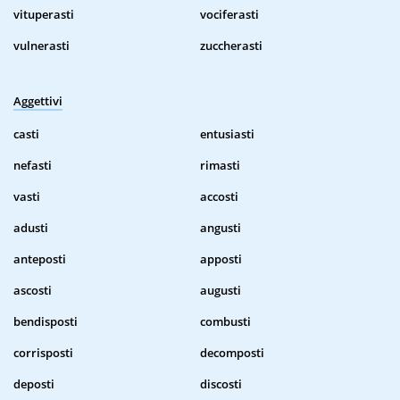
vituperasti
vociferasti
vulnerasti
zuccherasti
Aggettivi
casti
entusiasti
nefasti
rimasti
vasti
accosti
adusti
angusti
anteposti
apposti
ascosti
augusti
bendisposti
combusti
corrisposti
decomposti
deposti
discosti