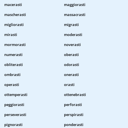
macerasti
maggiorasti
mascherasti
massacrasti
migliorasti
migrasti
mirasti
moderasti
mormorasti
noverasti
numerasti
oberasti
obliterasti
odorasti
ombrasti
onerasti
operasti
orasti
ottemperasti
ottenebrasti
peggiorasti
perforasti
perseverasti
perspirasti
pignorasti
ponderasti