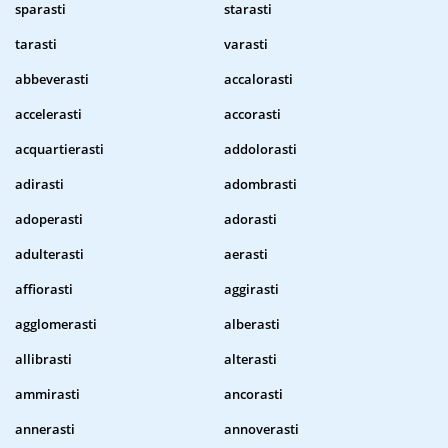
sparasti
starasti
tarasti
varasti
abbeverasti
accalorasti
accelerasti
accorasti
acquartierasti
addolorasti
adirasti
adombrasti
adoperasti
adorasti
adulterasti
aerasti
affiorasti
aggirasti
agglomerasti
alberasti
allibrasti
alterasti
ammirasti
ancorasti
annerasti
annoverasti