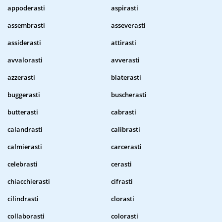
appoderasti
aspirasti
assembrasti
asseverasti
assiderasti
attirasti
avvalorasti
avverasti
azzerasti
blaterasti
buggerasti
buscherasti
butterasti
cabrasti
calandrasti
calibrasti
calmierasti
carcerasti
celebrasti
cerasti
chiacchierasti
cifrasti
cilindrasti
clorasti
collaborasti
colorasti