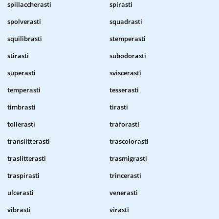
spillaccherasti
spirasti
spolverasti
squadrasti
squilibrasti
stemperasti
stirasti
subodorasti
superasti
sviscerasti
temperasti
tesserasti
timbrasti
tirasti
tollerasti
traforasti
translitterasti
trascolorasti
traslitterasti
trasmigrasti
traspirasti
trincerasti
ulcerasti
venerasti
vibrasti
virasti