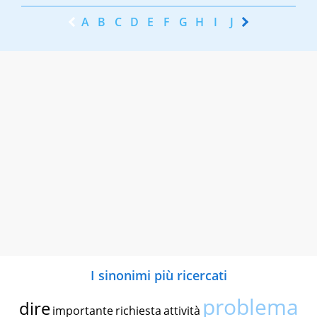
A
B
C
D
E
F
G
H
I
J
K
L
M
N
I sinonimi più ricercati
problema
dire
importante
richiesta
attività