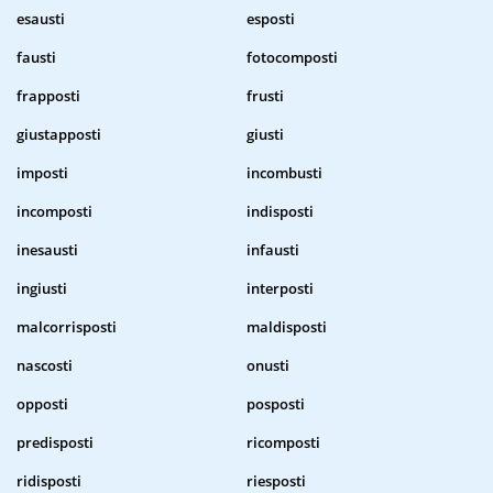
esausti
esposti
fausti
fotocomposti
frapposti
frusti
giustapposti
giusti
imposti
incombusti
incomposti
indisposti
inesausti
infausti
ingiusti
interposti
malcorrisposti
maldisposti
nascosti
onusti
opposti
posposti
predisposti
ricomposti
ridisposti
riesposti