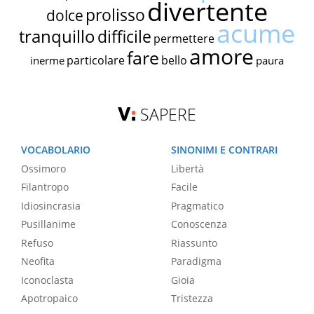
divertente
prolisso
dolce
acume
tranquillo
difficile
permettere
amore
fare
particolare
bello
inerme
paura
SAPERE
VOCABOLARIO
SINONIMI E CONTRARI
Ossimoro
Libertà
Filantropo
Facile
Idiosincrasia
Pragmatico
Pusillanime
Conoscenza
Refuso
Riassunto
Neofita
Paradigma
Iconoclasta
Gioia
Apotropaico
Tristezza