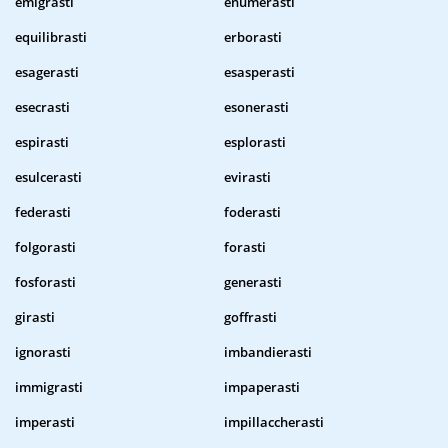
emigrasti
enumerasti
equilibrasti
erborasti
esagerasti
esasperasti
esecrasti
esonerasti
espirasti
esplorasti
esulcerasti
evirasti
federasti
foderasti
folgorasti
forasti
fosforasti
generasti
girasti
goffrasti
ignorasti
imbandierasti
immigrasti
impaperasti
imperasti
impillaccherasti