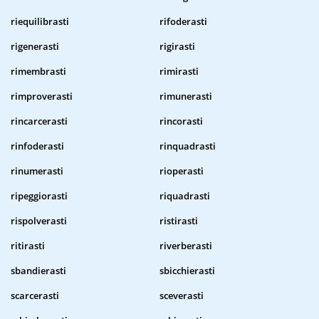
riequilibrasti
rifoderasti
rigenerasti
rigirasti
rimembrasti
rimirasti
rimproverasti
rimunerasti
rincarcerasti
rincorasti
rinfoderasti
rinquadrasti
rinumerasti
rioperasti
ripeggiorasti
riquadrasti
rispolverasti
ristirasti
ritirasti
riverberasti
sbandierasti
sbicchierasti
scarcerasti
sceverasti