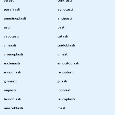
cerasti
contrasti
parafrasti
agnocasti
amminoplasti
antipasti
asti
basti
capotasti
catasti
cineasti
cnidoblasti
cromoplasti
dinasti
ecclesiasti
emocitoblasti
encomiasti
fenoplasti
ginnasti
guasti
impasti
ipoblasti
leucoblasti
leucoplasti
macroblasti
masti