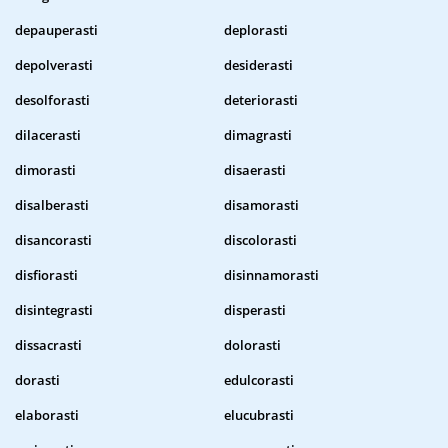
depauperasti
deplorasti
depolverasti
desiderasti
desolforasti
deteriorasti
dilacerasti
dimagrasti
dimorasti
disaerasti
disalberasti
disamorasti
disancorasti
discolorasti
disfiorasti
disinnamorasti
disintegrasti
disperasti
dissacrasti
dolorasti
dorasti
edulcorasti
elaborasti
elucubrasti