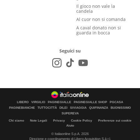
Il gioco non vale la
candela
Al cuor non si comanda
A caval donato non si
guarda in bocca
Seguici su
LIBERO
VIRGILIO
PAGINEGIALLE
PAGINEGIALLE SHOP
PGCASA
PAGINEBIANCHE
TUTTOCITTÀ
DILEI
SIVIAGGIA
QUIFINANZA
BUONISSIMO
SUPEREVA
Chi siamo
Note Legali
Privacy
Cookie Policy
Preferenze sui cookie
Aiuto
© Italiaonline S.p.A. 2026
Direzione e coordinamento di Libero Acquisition S.á r.l.