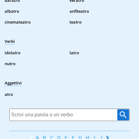
baratro
veratro
albatro
anfiteatro
cinemateatro
teatro
Verbi
idolatro
latro
nutro
Aggettivi
atro
A
B
C
D
E
F
G
H
I
J
K
L
M
N