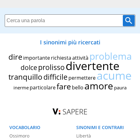
I sinonimi più ricercati
problema
dire
importante
richiesta
attività
divertente
prolisso
dolce
acume
tranquillo
difficile
permettere
amore
fare
particolare
bello
inerme
paura
SAPERE
VOCABOLARIO
SINONIMI E CONTRARI
Ossimoro
Libertà