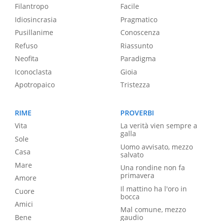
Filantropo
Facile
Idiosincrasia
Pragmatico
Pusillanime
Conoscenza
Refuso
Riassunto
Neofita
Paradigma
Iconoclasta
Gioia
Apotropaico
Tristezza
RIME
PROVERBI
Vita
La verità vien sempre a
galla
Sole
Uomo avvisato, mezzo
Casa
salvato
Mare
Una rondine non fa
primavera
Amore
Il mattino ha l'oro in
Cuore
bocca
Amici
Mal comune, mezzo
Bene
gaudio