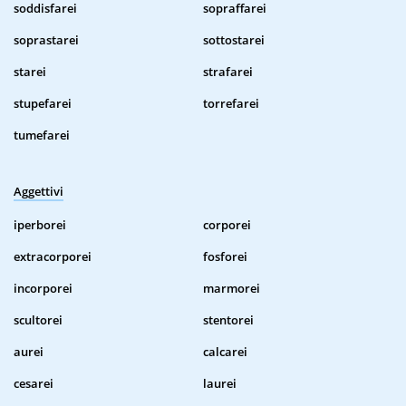
soddisfarei
sopraffarei
soprastarei
sottostarei
starei
strafarei
stupefarei
torrefarei
tumefarei
Aggettivi
iperborei
corporei
extracorporei
fosforei
incorporei
marmorei
scultorei
stentorei
aurei
calcarei
cesarei
laurei