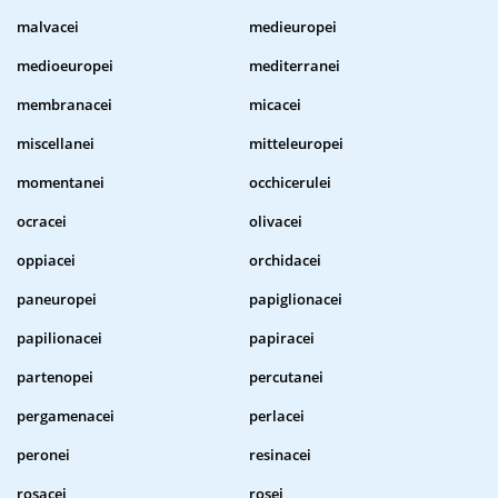
malvacei
medieuropei
medioeuropei
mediterranei
membranacei
micacei
miscellanei
mitteleuropei
momentanei
occhicerulei
ocracei
olivacei
oppiacei
orchidacei
paneuropei
papiglionacei
papilionacei
papiracei
partenopei
percutanei
pergamenacei
perlacei
peronei
resinacei
rosacei
rosei