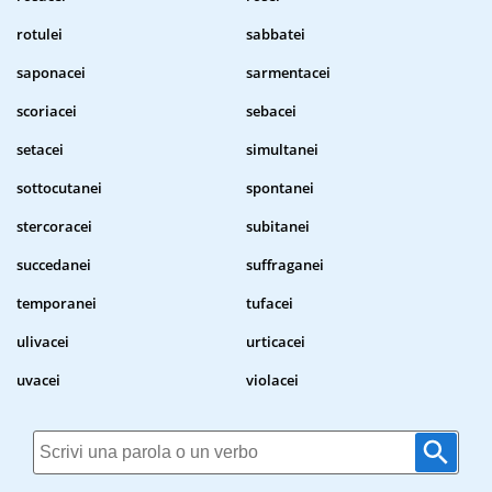
rotulei
sabbatei
saponacei
sarmentacei
scoriacei
sebacei
setacei
simultanei
sottocutanei
spontanei
stercoracei
subitanei
succedanei
suffraganei
temporanei
tufacei
ulivacei
urticacei
uvacei
violacei