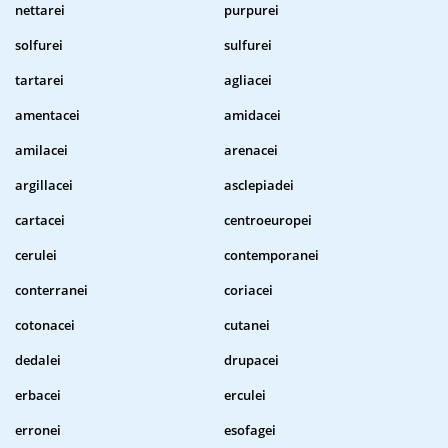
nettarei
purpurei
solfurei
sulfurei
tartarei
agliacei
amentacei
amidacei
amilacei
arenacei
argillacei
asclepiadei
cartacei
centroeuropei
cerulei
contemporanei
conterranei
coriacei
cotonacei
cutanei
dedalei
drupacei
erbacei
erculei
erronei
esofagei