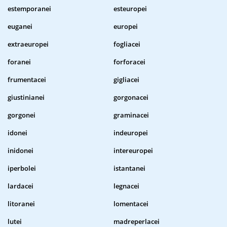
estemporanei
esteuropei
euganei
europei
extraeuropei
fogliacei
foranei
forforacei
frumentacei
gigliacei
giustinianei
gorgonacei
gorgonei
graminacei
idonei
indeuropei
inidonei
intereuropei
iperbolei
istantanei
lardacei
legnacei
litoranei
lomentacei
lutei
madreperlacei