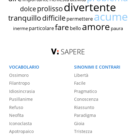
divertente
prolisso
dolce
acume
tranquillo
difficile
permettere
amore
fare
particolare
bello
inerme
paura
SAPERE
VOCABOLARIO
SINONIMI E CONTRARI
Ossimoro
Libertà
Filantropo
Facile
Idiosincrasia
Pragmatico
Pusillanime
Conoscenza
Refuso
Riassunto
Neofita
Paradigma
Iconoclasta
Gioia
Apotropaico
Tristezza