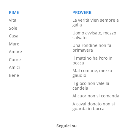
RIME
PROVERBI
Vita
La verità vien sempre a
galla
Sole
Uomo avvisato, mezzo
Casa
salvato
Mare
Una rondine non fa
primavera
Amore
Il mattino ha l'oro in
Cuore
bocca
Amici
Mal comune, mezzo
Bene
gaudio
Il gioco non vale la
candela
Al cuor non si comanda
A caval donato non si
guarda in bocca
Seguici su