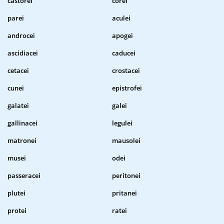
castorei
corei
parei
aculei
androcei
apogei
ascidiacei
caducei
cetacei
crostacei
cunei
epistrofei
galatei
galei
gallinacei
legulei
matronei
mausolei
musei
odei
passeracei
peritonei
plutei
pritanei
protei
ratei