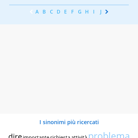
A
B
C
D
E
F
G
H
I
J
K
L
M
N
I sinonimi più ricercati
problema
dire
importante
richiesta
attività