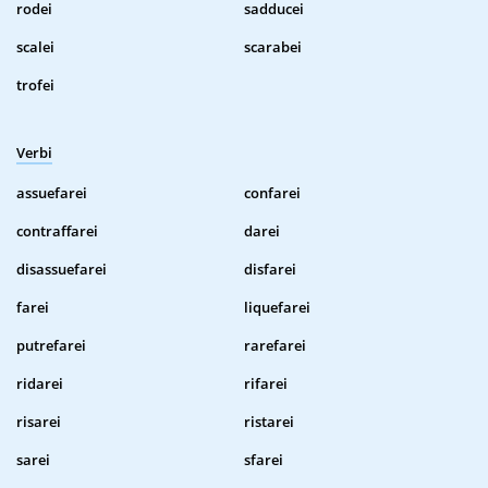
rodei
sadducei
scalei
scarabei
trofei
Verbi
assuefarei
confarei
contraffarei
darei
disassuefarei
disfarei
farei
liquefarei
putrefarei
rarefarei
ridarei
rifarei
risarei
ristarei
sarei
sfarei