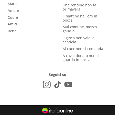
Mare
Una rondine non fa
primavera
Amore
Il mattino ha l'oro in
Cuore
bocca
Amici
Mal comune, mezzo
Bene
gaudio
Il gioco non vale la
candela
Al cuor non si comanda
A caval donato non si
guarda in bocca
Seguici su