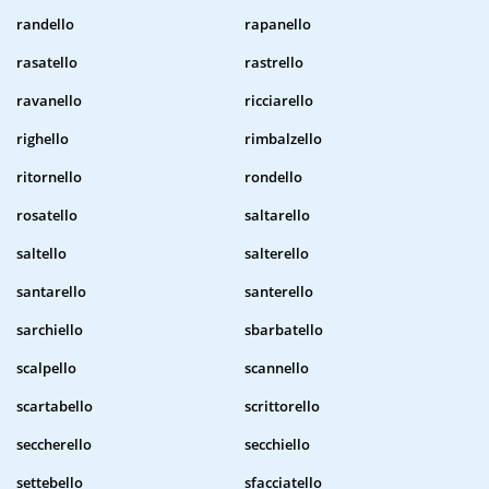
randello
rapanello
rasatello
rastrello
ravanello
ricciarello
righello
rimbalzello
ritornello
rondello
rosatello
saltarello
saltello
salterello
santarello
santerello
sarchiello
sbarbatello
scalpello
scannello
scartabello
scrittorello
seccherello
secchiello
settebello
sfacciatello