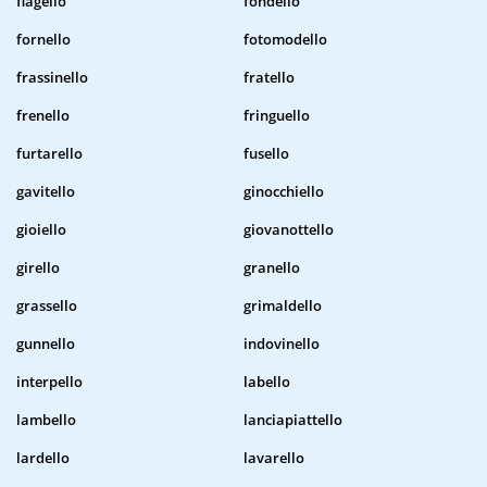
flagello
fondello
fornello
fotomodello
frassinello
fratello
frenello
fringuello
furtarello
fusello
gavitello
ginocchiello
gioiello
giovanottello
girello
granello
grassello
grimaldello
gunnello
indovinello
interpello
labello
lambello
lanciapiattello
lardello
lavarello