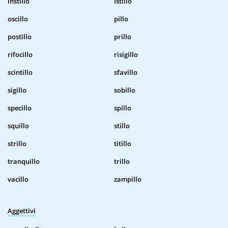
instillo
istillo
oscillo
pillo
postillo
prillo
rifocillo
risigillo
scintillo
sfavillo
sigillo
sobillo
specillo
spillo
squillo
stillo
strillo
titillo
tranquillo
trillo
vacillo
zampillo
Aggettivi