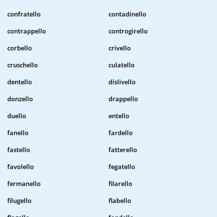
confratello
contadinello
contrappello
controgirello
corbello
crivello
cruschello
culatello
dentello
dislivello
donzello
drappello
duello
entello
fanello
fardello
fastello
fatterello
favolello
fegatello
fermanello
filarello
filugello
flabello