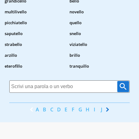
grandicello
bello
multilivello
novello
picchiatello
quello
saputello
snello
strabello
viziatello
arzillo
brillo
eterofillo
tranquillo
A
B
C
D
E
F
G
H
I
J
K
L
M
N