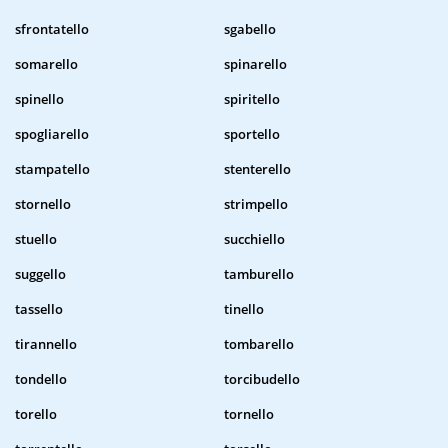
sfrontatello
sgabello
somarello
spinarello
spinello
spiritello
spogliarello
sportello
stampatello
stenterello
stornello
strimpello
stuello
succhiello
suggello
tamburello
tassello
tinello
tirannello
tombarello
tondello
torcibudello
torello
tornello