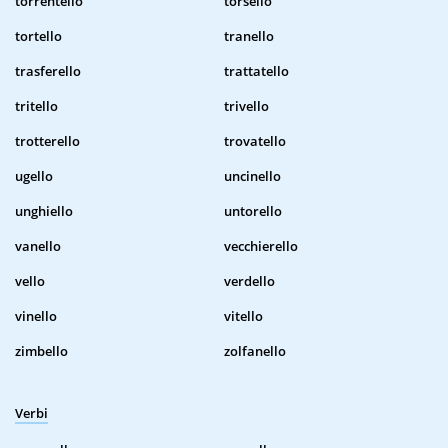
torrentello
torsello
tortello
tranello
trasferello
trattatello
tritello
trivello
trotterello
trovatello
ugello
uncinello
unghiello
untorello
vanello
vecchierello
vello
verdello
vinello
vitello
zimbello
zolfanello
Verbi