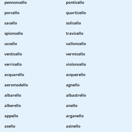
pennoncello
ponticello
porcello
quarticello
sacello
solicello
spioncello
travicello
uccello
valloncello
venticello
vermicello
verricello
violoncello
acquarello
acquerello
aeromodello
agnello
albarello
albastrello
alberello
anello
appello
arganello
asello
asinello