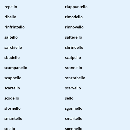
repello
riappuntello
ribello
rimodello
rinfrinzello
rinnovello
saltello
salterello
sarchiello
sbrindello
sbudello
scalpello
scampanello
scannello
scappello
scartabello
scartello
scervello
scodello
sello
sfornello
sgonnello
smantello
smartello
spello
spennello