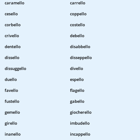
caramello
carrello
cesello
coppello
corbello
costello
crivello
debello
dentello
disabbello
dissello
disseppello
dissuggello
divello
duello
espello
favello
flagello
fustello
gabello
gemello
giocherello
girello
imbudello
inanello
incappello