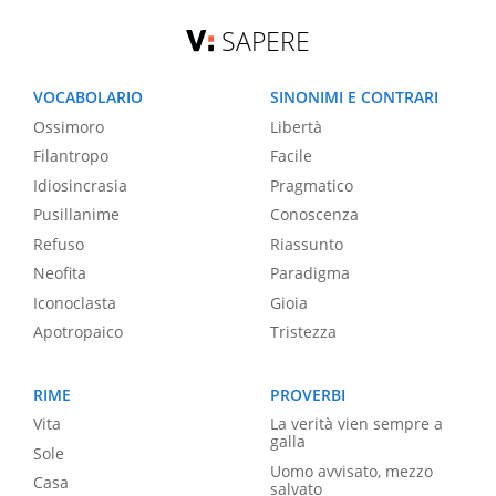
SAPERE
VOCABOLARIO
SINONIMI E CONTRARI
Ossimoro
Libertà
Filantropo
Facile
Idiosincrasia
Pragmatico
Pusillanime
Conoscenza
Refuso
Riassunto
Neofita
Paradigma
Iconoclasta
Gioia
Apotropaico
Tristezza
RIME
PROVERBI
Vita
La verità vien sempre a
galla
Sole
Uomo avvisato, mezzo
Casa
salvato