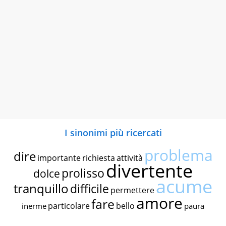
I sinonimi più ricercati
problema
dire
importante
richiesta
attività
divertente
prolisso
dolce
acume
tranquillo
difficile
permettere
amore
fare
particolare
bello
inerme
paura