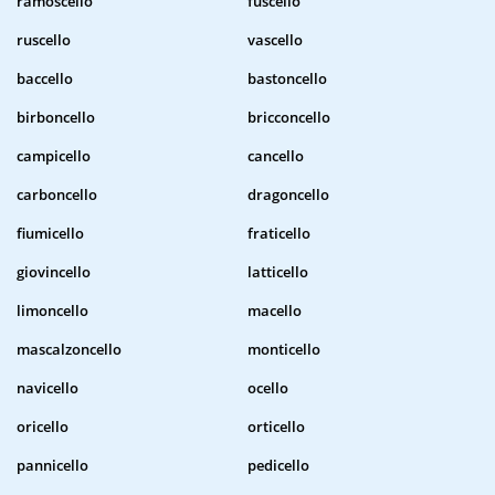
ramoscello
fuscello
ruscello
vascello
baccello
bastoncello
birboncello
bricconcello
campicello
cancello
carboncello
dragoncello
fiumicello
fraticello
giovincello
latticello
limoncello
macello
mascalzoncello
monticello
navicello
ocello
oricello
orticello
pannicello
pedicello