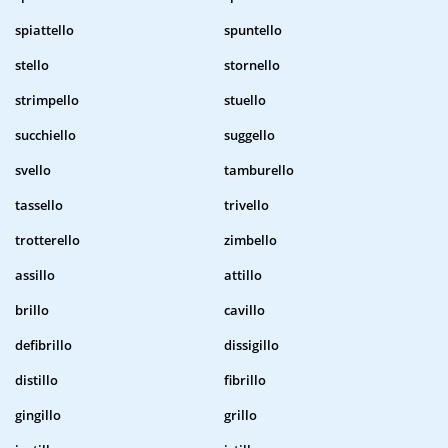
spiattello
spuntello
stello
stornello
strimpello
stuello
succhiello
suggello
svello
tamburello
tassello
trivello
trotterello
zimbello
assillo
attillo
brillo
cavillo
defibrillo
dissigillo
distillo
fibrillo
gingillo
grillo