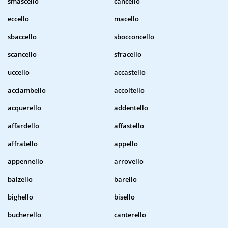
smascello
cancello
eccello
macello
sbaccello
sbocconcello
scancello
sfracello
uccello
accastello
acciambello
accoltello
acquerello
addentello
affardello
affastello
affratello
appello
appennello
arrovello
balzello
barello
bighello
bisello
bucherello
canterello