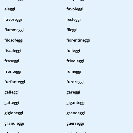
eleggi
favoleggi
favoreggi
festeggi
fiammeggi
fileggi
filosofeggi
fiorentineggi
fiscaleggi
folleggi
fraseggi
frivoleggi
fronteggi
fumeggi
furfanteggi
furoreggi
galleggi
gareggi
gatteggi
giganteggi
gigioneggi
grandeggi
granuleggi
guerreggi