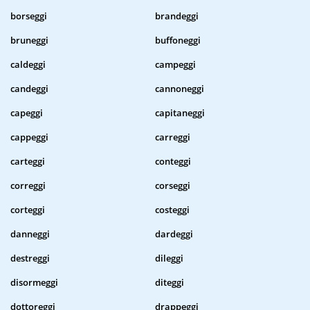
borseggi
brandeggi
bruneggi
buffoneggi
caldeggi
campeggi
candeggi
cannoneggi
capeggi
capitaneggi
cappeggi
carreggi
carteggi
conteggi
correggi
corseggi
corteggi
costeggi
danneggi
dardeggi
destreggi
dileggi
disormeggi
diteggi
dottoreggi
drappeggi