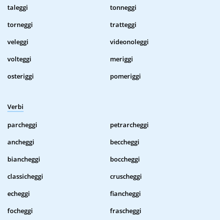
taleggi
tonneggi
torneggi
tratteggi
veleggi
videonoleggi
volteggi
meriggi
osteriggi
pomeriggi
Verbi
parcheggi
petrarcheggi
ancheggi
beccheggi
biancheggi
boccheggi
classicheggi
cruscheggi
echeggi
fiancheggi
focheggi
frascheggi