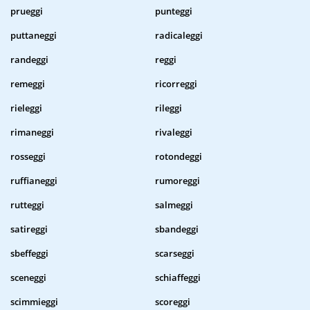
prueggi
punteggi
puttaneggi
radicaleggi
randeggi
reggi
remeggi
ricorreggi
rieleggi
rileggi
rimaneggi
rivaleggi
rosseggi
rotondeggi
ruffianeggi
rumoreggi
rutteggi
salmeggi
satireggi
sbandeggi
sbeffeggi
scarseggi
sceneggi
schiaffeggi
scimmieggi
scoreggi