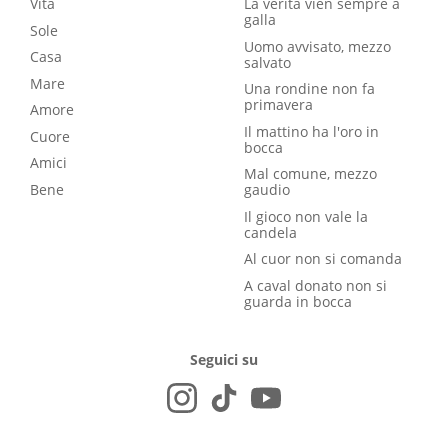
Vita
La verità vien sempre a
galla
Sole
Uomo avvisato, mezzo
Casa
salvato
Mare
Una rondine non fa
primavera
Amore
Il mattino ha l'oro in
Cuore
bocca
Amici
Mal comune, mezzo
Bene
gaudio
Il gioco non vale la
candela
Al cuor non si comanda
A caval donato non si
guarda in bocca
Seguici su