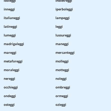
idoleggi
indietreggi
inneggi
iperboleggi
italianeggi
lampeggi
latineggi
leggi
lumeggi
lussureggi
madrigaleggi
maneggi
mareggi
mercanteggi
metaforeggi
molleggi
moraleggi
motteggi
nereggi
noleggi
occhieggi
ombreggi
ondeggi
ormeggi
osteggi
ozieggi