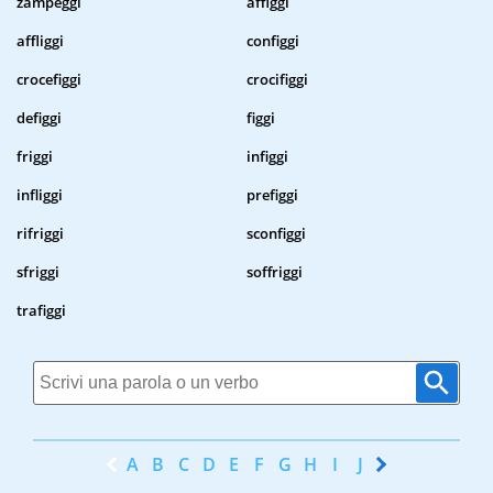
zampeggi
affiggi
affliggi
configgi
crocefiggi
crocifiggi
defiggi
figgi
friggi
infiggi
infliggi
prefiggi
rifriggi
sconfiggi
sfriggi
soffriggi
trafiggi
A
B
C
D
E
F
G
H
I
J
K
L
M
N