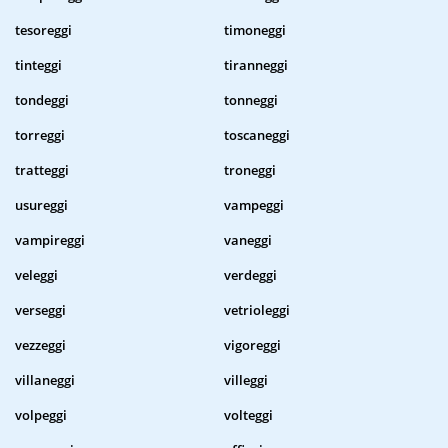
tesoreggi
timoneggi
tinteggi
tiranneggi
tondeggi
tonneggi
torreggi
toscaneggi
tratteggi
troneggi
usureggi
vampeggi
vampireggi
vaneggi
veleggi
verdeggi
verseggi
vetrioleggi
vezzeggi
vigoreggi
villaneggi
villeggi
volpeggi
volteggi