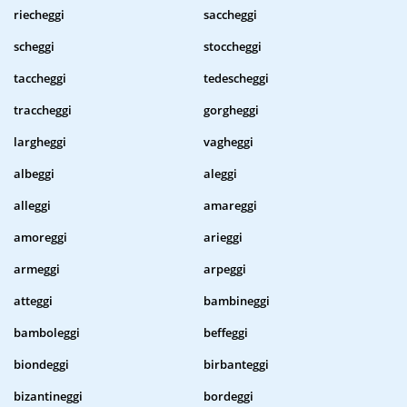
riecheggi
saccheggi
scheggi
stoccheggi
taccheggi
tedescheggi
traccheggi
gorgheggi
largheggi
vagheggi
albeggi
aleggi
alleggi
amareggi
amoreggi
arieggi
armeggi
arpeggi
atteggi
bambineggi
bamboleggi
beffeggi
biondeggi
birbanteggi
bizantineggi
bordeggi