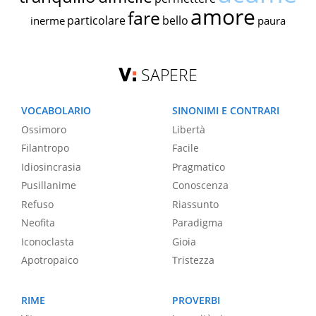
amore
fare
particolare
bello
inerme
paura
SAPERE
VOCABOLARIO
SINONIMI E CONTRARI
Ossimoro
Libertà
Filantropo
Facile
Idiosincrasia
Pragmatico
Pusillanime
Conoscenza
Refuso
Riassunto
Neofita
Paradigma
Iconoclasta
Gioia
Apotropaico
Tristezza
RIME
PROVERBI