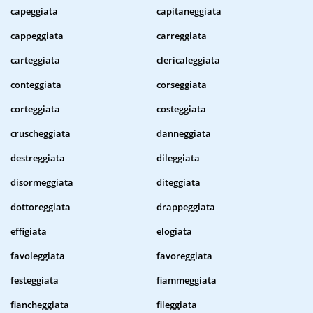
capeggiata
capitaneggiata
cappeggiata
carreggiata
carteggiata
clericaleggiata
conteggiata
corseggiata
corteggiata
costeggiata
cruscheggiata
danneggiata
destreggiata
dileggiata
disormeggiata
diteggiata
dottoreggiata
drappeggiata
effigiata
elogiata
favoleggiata
favoreggiata
festeggiata
fiammeggiata
fiancheggiata
fileggiata