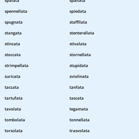
spalata
spallata
spennellata
spiedata
spugnata
staffilata
stangata
stenterellata
stincata
stivalata
stoccata
stornellata
strimpellata
stupidata
suricata
sviolinata
taccata
tanfata
tartufata
tascata
tavolata
tegamata
tombolata
tonnellata
torsolata
trasvolata