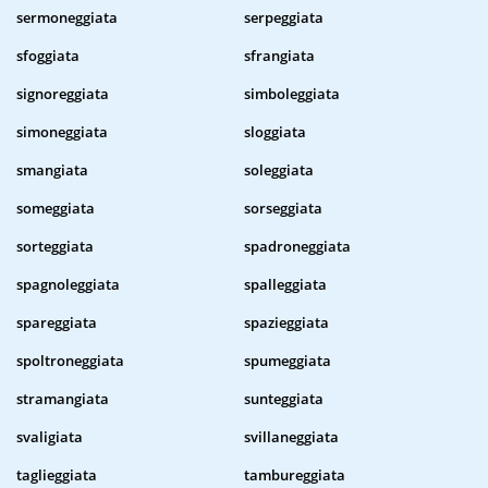
sermoneggiata
serpeggiata
sfoggiata
sfrangiata
signoreggiata
simboleggiata
simoneggiata
sloggiata
smangiata
soleggiata
someggiata
sorseggiata
sorteggiata
spadroneggiata
spagnoleggiata
spalleggiata
spareggiata
spazieggiata
spoltroneggiata
spumeggiata
stramangiata
sunteggiata
svaligiata
svillaneggiata
taglieggiata
tambureggiata