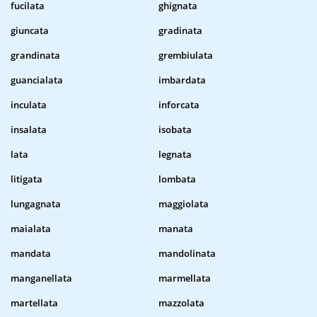
fucilata
ghignata
giuncata
gradinata
grandinata
grembiulata
guancialata
imbardata
inculata
inforcata
insalata
isobata
lata
legnata
litigata
lombata
lungagnata
maggiolata
maialata
manata
mandata
mandolinata
manganellata
marmellata
martellata
mazzolata