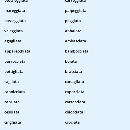
beccheggiata
carreggiata
mareggiata
palpeggiata
passeggiata
poggiata
veleggiata
abbaiata
agugliata
ambasciata
apparecchiata
bambocciata
barrocciata
boiata
bottigliata
bracciata
cagliata
canagliata
cannicciata
capocciata
capriata
cartocciata
cesoiata
chiocciata
cinghiata
crociata