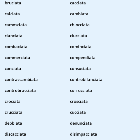
bruciata
cacciata
calciata
cambiata
camosciata
chiocciata
cianciata
ciucciata
combaciata
cominciata
commerciata
compendiata
conciata
consociata
contraccambiata
controbilanciata
controbracciata
corrucciata
crociata
crosciata
crucciata
cucciata
debbiata
denunciata
discacciata
disimpacciata