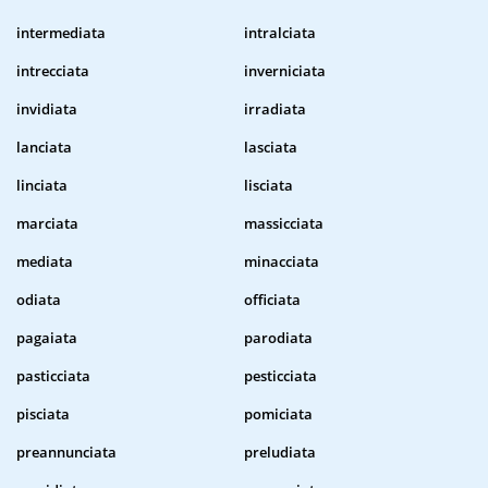
intermediata
intralciata
intrecciata
inverniciata
invidiata
irradiata
lanciata
lasciata
linciata
lisciata
marciata
massicciata
mediata
minacciata
odiata
officiata
pagaiata
parodiata
pasticciata
pesticciata
pisciata
pomiciata
preannunciata
preludiata