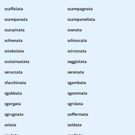
scaffalata
scampagnata
scampanata
scampanellata
scarpinata
scenata
schienata
schioccata
sciabolata
sciroccata
scolainsalata
seggiolata
seraccata
serenata
sfacchinata
sgambata
sgobbata
sgommata
sgorgata
sgridata
sgrugnata
soffermata
solata
soldata