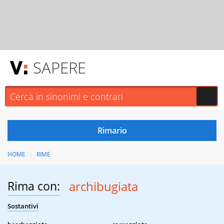
SAPERE
HOME
RIME
Rima con:
archibugiata
Sostantivi