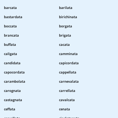
barcata
barilata
bastardata
birichinata
boccata
borgata
brancata
brigata
buffata
cacata
caligata
camminata
candidata
capicordata
capocordata
cappellata
carambolata
carnevalata
carognata
carrellata
castagnata
cavalcata
ceffata
cenata