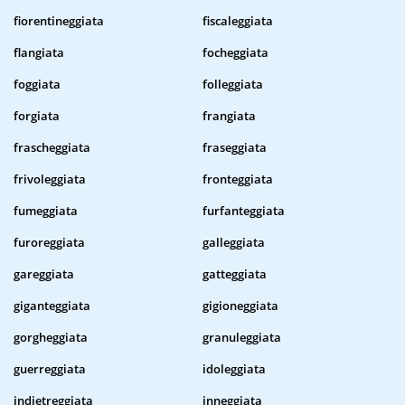
fiorentineggiata
fiscaleggiata
flangiata
focheggiata
foggiata
folleggiata
forgiata
frangiata
frascheggiata
fraseggiata
frivoleggiata
fronteggiata
fumeggiata
furfanteggiata
furoreggiata
galleggiata
gareggiata
gatteggiata
giganteggiata
gigioneggiata
gorgheggiata
granuleggiata
guerreggiata
idoleggiata
indietreggiata
inneggiata