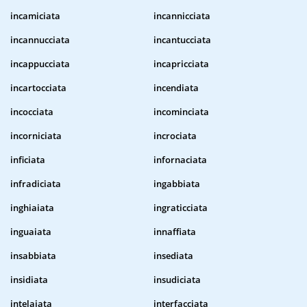
incamiciata
incannicciata
incannucciata
incantucciata
incappucciata
incapricciata
incartocciata
incendiata
incocciata
incominciata
incorniciata
incrociata
inficiata
infornaciata
infradiciata
ingabbiata
inghiaiata
ingraticciata
inguaiata
innaffiata
insabbiata
insediata
insidiata
insudiciata
intelaiata
interfacciata