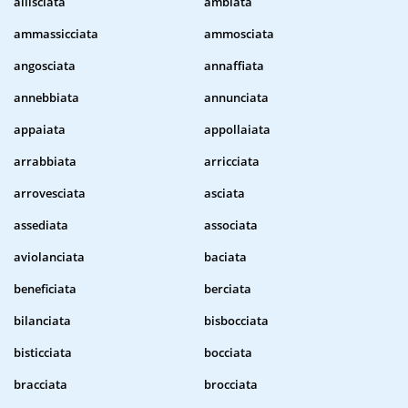
allisciata
ambiata
ammassicciata
ammosciata
angosciata
annaffiata
annebbiata
annunciata
appaiata
appollaiata
arrabbiata
arricciata
arrovesciata
asciata
assediata
associata
aviolanciata
baciata
beneficiata
berciata
bilanciata
bisbocciata
bisticciata
bocciata
bracciata
brocciata