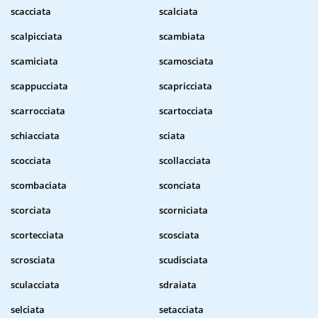
scacciata
scalciata
scalpicciata
scambiata
scamiciata
scamosciata
scappucciata
scapricciata
scarrocciata
scartocciata
schiacciata
sciata
scocciata
scollacciata
scombaciata
sconciata
scorciata
scorniciata
scortecciata
scosciata
scrosciata
scudisciata
sculacciata
sdraiata
selciata
setacciata