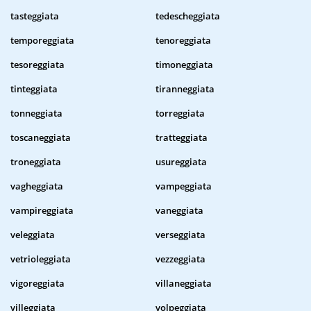
tasteggiata
tedescheggiata
temporeggiata
tenoreggiata
tesoreggiata
timoneggiata
tinteggiata
tiranneggiata
tonneggiata
torreggiata
toscaneggiata
tratteggiata
troneggiata
usureggiata
vagheggiata
vampeggiata
vampireggiata
vaneggiata
veleggiata
verseggiata
vetrioleggiata
vezzeggiata
vigoreggiata
villaneggiata
villeggiata
volpeggiata