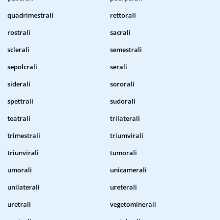
quadrimestrali
rettorali
rostrali
sacrali
sclerali
semestrali
sepolcrali
serali
siderali
sororali
spettrali
sudorali
teatrali
trilaterali
trimestrali
triumvirali
triunvirali
tumorali
umorali
unicamerali
unilaterali
ureterali
uretrali
vegetominerali