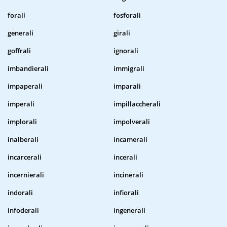
forali
fosforali
generali
girali
goffrali
ignorali
imbandierali
immigrali
impaperali
imparali
imperali
impillaccherali
implorali
impolverali
inalberali
incamerali
incarcerali
incerali
incernierali
incinerali
indorali
infiorali
infoderali
ingenerali