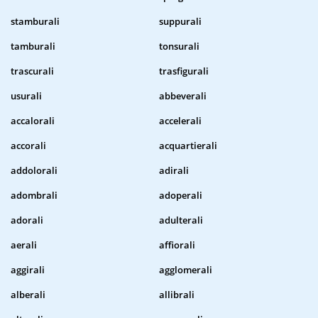
stamburali
suppurali
tamburali
tonsurali
trascurali
trasfigurali
usurali
abbeverali
accalorali
accelerali
accorali
acquartierali
addolorali
adirali
adombrali
adoperali
adorali
adulterali
aerali
affiorali
aggirali
agglomerali
alberali
allibrali