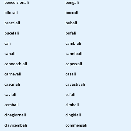
benedizionali
bengali
bilocali
boccali
bracciali
bubali
bucefali
bufali
cali
cambiali
canali
cannibali
cannocchiali
capezzali
carnevali
casali
cascinali
cavastivali
caviali
cefali
cembali
cimbali
cinegiornali
cinghiali
clavicembali
commensali