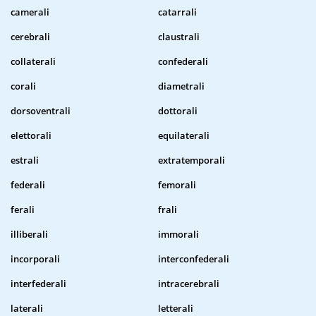
camerali
catarrali
cerebrali
claustrali
collaterali
confederali
corali
diametrali
dorsoventrali
dottorali
elettorali
equilaterali
estrali
extratemporali
federali
femorali
ferali
frali
illiberali
immorali
incorporali
interconfederali
interfederali
intracerebrali
laterali
letterali