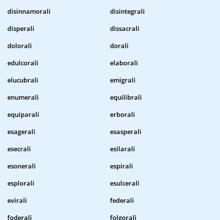
disinnamorali
disintegrali
disperali
dissacrali
dolorali
dorali
edulcorali
elaborali
elucubrali
emigrali
enumerali
equilibrali
equiparali
erborali
esagerali
esasperali
esecrali
esilarali
esonerali
espirali
esplorali
esulcerali
evirali
federali
foderali
folgorali