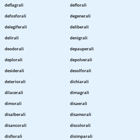
deflagrali
deflorali
defosforali
degenerali
delegiferali
deliberali
delirali
denigrali
deodorali
depauperali
deplorali
depolverali
desiderali
desolforali
deteriorali
dichiarali
dilacerali
dimagrali
dimorali
disaerali
disalberali
disamorali
disancorali
discolorali
disfiorali
disimparali