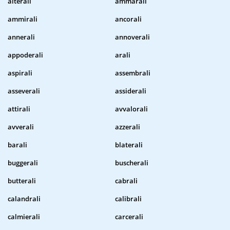
alterali
ammarali
ammirali
ancorali
annerali
annoverali
appoderali
arali
aspirali
assembrali
asseverali
assiderali
attirali
avvalorali
avverali
azzerali
barali
blaterali
buggerali
buscherali
butterali
cabrali
calandrali
calibrali
calmierali
carcerali