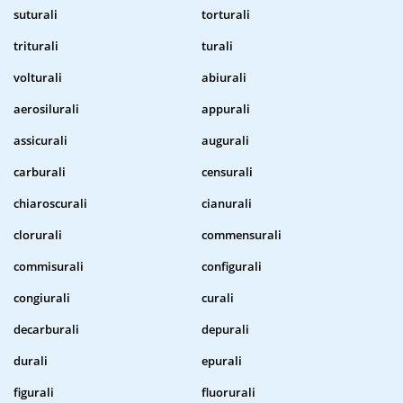
suturali
torturali
triturali
turali
volturali
abiurali
aerosilurali
appurali
assicurali
augurali
carburali
censurali
chiaroscurali
cianurali
clorurali
commensurali
commisurali
configurali
congiurali
curali
decarburali
depurali
durali
epurali
figurali
fluorurali