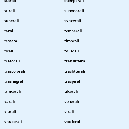
starali
stemperali
stirali
subodorali
superali
sviscerali
tarali
temperali
tesserali
timbrali
tirali
tollerali
traforali
translitterali
trascolorali
traslitterali
trasmigrali
traspirali
trincerali
ulcerali
varali
venerali
vibrali
virali
vituperali
vociferali