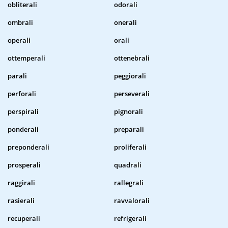
obliterali
odorali
ombrali
onerali
operali
orali
ottemperali
ottenebrali
parali
peggiorali
perforali
perseverali
perspirali
pignorali
ponderali
preparali
preponderali
proliferali
prosperali
quadrali
raggirali
rallegrali
rasierali
ravvalorali
recuperali
refrigerali