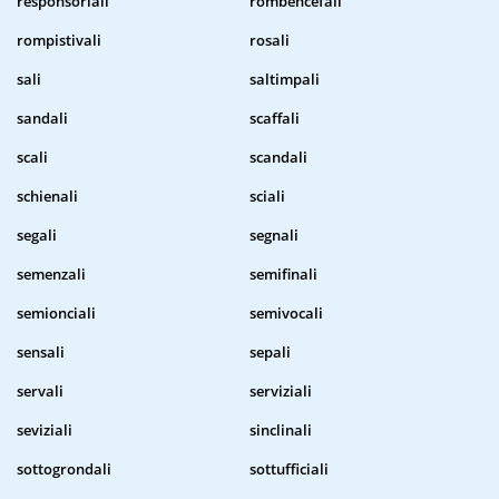
responsoriali
rombencefali
rompistivali
rosali
sali
saltimpali
sandali
scaffali
scali
scandali
schienali
sciali
segali
segnali
semenzali
semifinali
semionciali
semivocali
sensali
sepali
servali
serviziali
seviziali
sinclinali
sottogrondali
sottufficiali