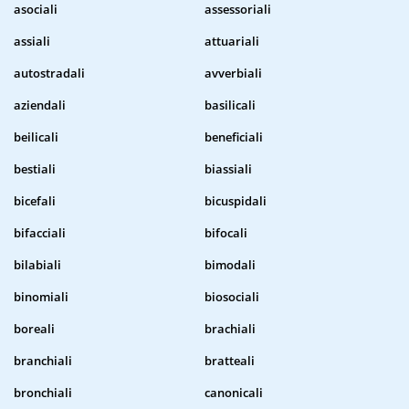
asociali
assessoriali
assiali
attuariali
autostradali
avverbiali
aziendali
basilicali
beilicali
beneficiali
bestiali
biassiali
bicefali
bicuspidali
bifacciali
bifocali
bilabiali
bimodali
binomiali
biosociali
boreali
brachiali
branchiali
bratteali
bronchiali
canonicali