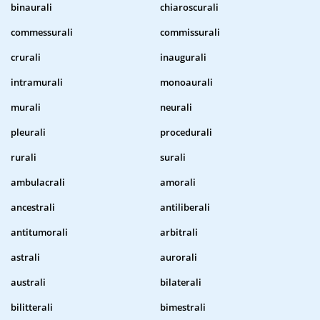
binaurali
chiaroscurali
commessurali
commissurali
crurali
inaugurali
intramurali
monoaurali
murali
neurali
pleurali
procedurali
rurali
surali
ambulacrali
amorali
ancestrali
antiliberali
antitumorali
arbitrali
astrali
aurorali
australi
bilaterali
bilitterali
bimestrali