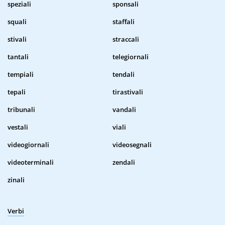
speziali
sponsali
squali
staffali
stivali
straccali
tantali
telegiornali
tempiali
tendali
tepali
tirastivali
tribunali
vandali
vestali
viali
videogiornali
videosegnali
videoterminali
zendali
zinali
Verbi