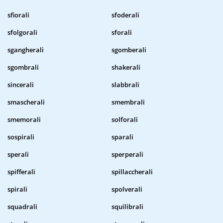
sfiorali
sfoderali
sfolgorali
sforali
sgangherali
sgomberali
sgombrali
shakerali
sincerali
slabbrali
smascherali
smembrali
smemorali
solforali
sospirali
sparali
sperali
sperperali
spifferali
spillaccherali
spirali
spolverali
squadrali
squilibrali