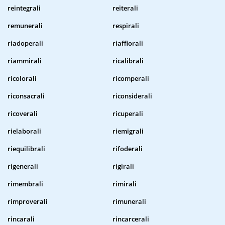
reintegrali
reiterali
remunerali
respirali
riadoperali
riaffiorali
riammirali
ricalibrali
ricolorali
ricomperali
riconsacrali
riconsiderali
ricoverali
ricuperali
rielaborali
riemigrali
riequilibrali
rifoderali
rigenerali
rigirali
rimembrali
rimirali
rimproverali
rimunerali
rincarali
rincarcerali