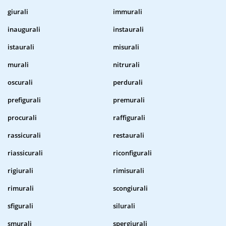
giurali
immurali
inaugurali
instaurali
istaurali
misurali
murali
nitrurali
oscurali
perdurali
prefigurali
premurali
procurali
raffigurali
rassicurali
restaurali
riassicurali
riconfigurali
rigiurali
rimisurali
rimurali
scongiurali
sfigurali
silurali
smurali
spergiurali