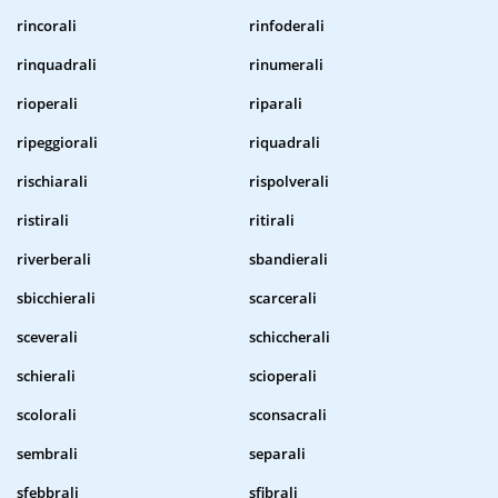
rincorali
rinfoderali
rinquadrali
rinumerali
rioperali
riparali
ripeggiorali
riquadrali
rischiarali
rispolverali
ristirali
ritirali
riverberali
sbandierali
sbicchierali
scarcerali
sceverali
schiccherali
schierali
scioperali
scolorali
sconsacrali
sembrali
separali
sfebbrali
sfibrali