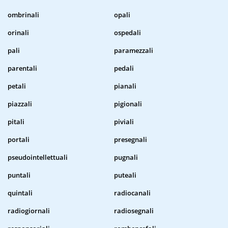
ombrinali
opali
orinali
ospedali
pali
paramezzali
parentali
pedali
petali
pianali
piazzali
pigionali
pitali
piviali
portali
presegnali
pseudointellettuali
pugnali
puntali
puteali
quintali
radiocanali
radiogiornali
radiosegnali