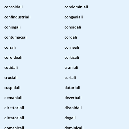
concoidali
condominiali
confindustriali
congeniali
coniugali
conoidali
contumaciali
cordali
coriali
corneali
coroideali
corticali
cotidali
craniali
cruciali
curiali
cuspidali
datoriali
demaniali
deverbali
direttoriali
discoidali
dittatoriali
dogali
domenicali
dominicali