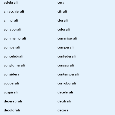
celebrali
cerali
chiacchierali
cifrali
cilindrali
clorali
collaborali
colorali
commemorali
commiserali
comparali
comperali
concelebrali
confederali
conglomerali
consacrali
considerali
contemperali
cooperali
corroborali
cospirali
decelerali
decerebrali
decifrali
decolorali
decorali