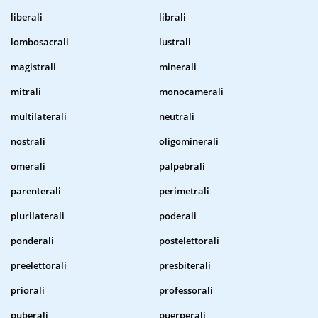
liberali
librali
lombosacrali
lustrali
magistrali
minerali
mitrali
monocamerali
multilaterali
neutrali
nostrali
oligominerali
omerali
palpebrali
parenterali
perimetrali
plurilaterali
poderali
ponderali
postelettorali
preelettorali
presbiterali
priorali
professorali
puberali
puerperali