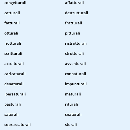
congetturali
affatturali
catturali
destrutturali
fatturali
fratturali
otturali
pitturali
riotturali
ristrutturali
scritturali
strutturali
acculturali
avventurali
caricaturali
connaturali
denaturali
impunturali
ipersaturali
maturali
pasturali
riturali
saturali
snaturali
soprassaturali
sturali