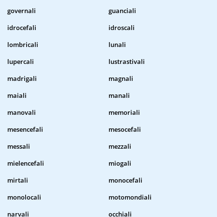
governali
guanciali
idrocefali
idroscali
lombricali
lunali
lupercali
lustrastivali
madrigali
magnali
maiali
manali
manovali
memoriali
mesencefali
mesocefali
messali
mezzali
mielencefali
miogali
mirtali
monocefali
monolocali
motomondiali
narvali
occhiali