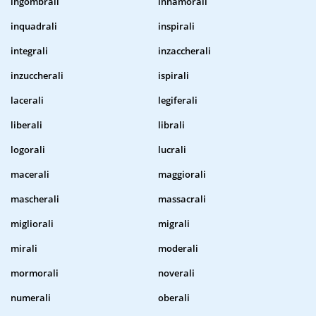
ingombrali
innamorali
inquadrali
inspirali
integrali
inzaccherali
inzuccherali
ispirali
lacerali
legiferali
liberali
librali
logorali
lucrali
macerali
maggiorali
mascherali
massacrali
migliorali
migrali
mirali
moderali
mormorali
noverali
numerali
oberali