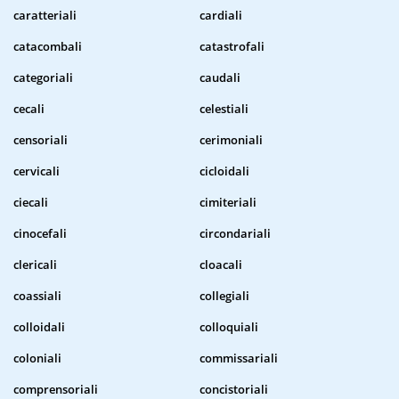
caratteriali
cardiali
catacombali
catastrofali
categoriali
caudali
cecali
celestiali
censoriali
cerimoniali
cervicali
cicloidali
ciecali
cimiteriali
cinocefali
circondariali
clericali
cloacali
coassiali
collegiali
colloidali
colloquiali
coloniali
commissariali
comprensoriali
concistoriali