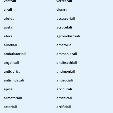
ventrali
vertebrali
virali
viscerali
absidali
accessoriali
acefali
acrocefali
afocali
agroindustriali
allodiali
amatoriali
ambulatoriali
ammoniacali
angelicali
antibrachiali
anticlericali
antimoniali
antisindacali
antisociali
apicali
arciducali
armatoriali
arsenicali
arteriali
artificiali