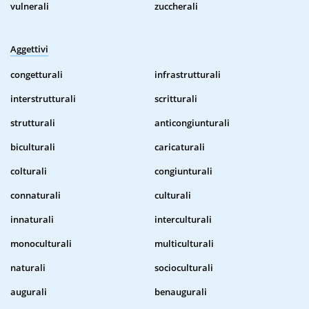
vulnerali
zuccherali
Aggettivi
congetturali
infrastrutturali
interstrutturali
scritturali
strutturali
anticongiunturali
biculturali
caricaturali
colturali
congiunturali
connaturali
culturali
innaturali
interculturali
monoculturali
multiculturali
naturali
socioculturali
augurali
benaugurali