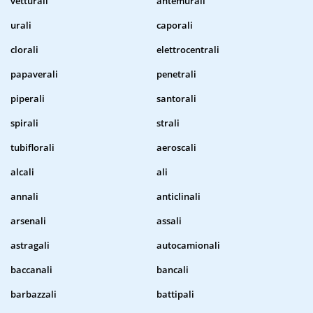
vetturali
antemurali
urali
caporali
clorali
elettrocentrali
papaverali
penetrali
piperali
santorali
spirali
strali
tubiflorali
aeroscali
alcali
ali
annali
anticlinali
arsenali
assali
astragali
autocamionali
baccanali
bancali
barbazzali
battipali