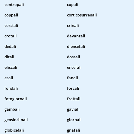
contropali
copali
coppali
corticosurrenali
cosciali
crinali
crotali
davanzali
dedali
diencefali
ditali
dossali
eliscali
encefali
esali
fanali
fondali
forcali
fotogiornali
frattali
gambali
gaviali
geosinclinali
giornali
globicefali
gnafali