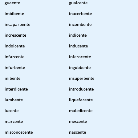
guaente
gualcente
imbibente
inacerbente
incaparbente
incombente
increscente
indicente
indolcente
inducente
infarcente
inferocente
infurbente
ingobbente
inibente
insuperbente
interdicente
introducente
lambente
liquefacente
lucente
maledicente
marcente
mescente
misconoscente
nascente