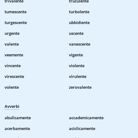
trivalente
truculente
tumescente
turbolente
turgescente
ubbidiente
urgente
uscente
valente
vanescente
veemente
vigente
vincente
violente
virescente
virulente
volente
zerovalente
Avverbi
abulicamente
accademicamente
acerbamente
aciclicamente