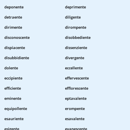
deponente
deprimente
detraente
diligente
dirimente
dirompente
disconoscente
disobbediente
dispiacente
dissenziente
disubbidiente
divergente
dolente
eccellente
eccipiente
effervescente
efficiente
efflorescente
eminente
eptavalente
equipollente
erompente
esauriente
esavalente
esigente
evanescente