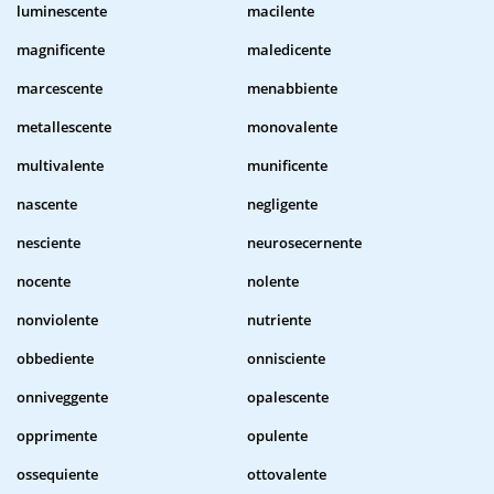
luminescente
macilente
magnificente
maledicente
marcescente
menabbiente
metallescente
monovalente
multivalente
munificente
nascente
negligente
nesciente
neurosecernente
nocente
nolente
nonviolente
nutriente
obbediente
onnisciente
onniveggente
opalescente
opprimente
opulente
ossequiente
ottovalente