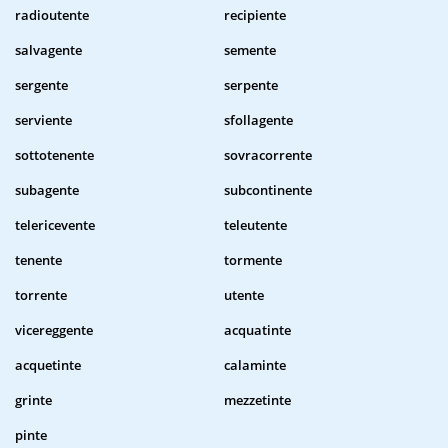
radioutente
recipiente
salvagente
semente
sergente
serpente
serviente
sfollagente
sottotenente
sovracorrente
subagente
subcontinente
telericevente
teleutente
tenente
tormente
torrente
utente
vicereggente
acquatinte
acquetinte
calaminte
grinte
mezzetinte
pinte