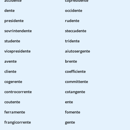
accidente
copresidente
dente
occidente
presidente
rudente
sovrintendente
steccadente
studente
tridente
vicepresidente
aiutosergente
avente
brente
cliente
coefficiente
cogerente
committente
controcorrente
cotangente
coutente
ente
ferramente
fomente
frangicorrente
gente