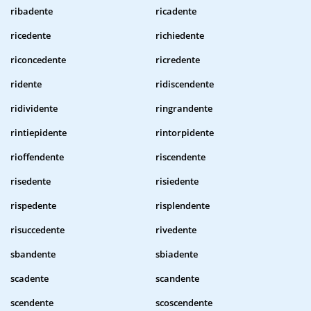
ribadente
ricadente
ricedente
richiedente
riconcedente
ricredente
ridente
ridiscendente
ridividente
ringrandente
rintiepidente
rintorpidente
rioffendente
riscendente
risedente
risiedente
rispedente
risplendente
risuccedente
rivedente
sbandente
sbiadente
scadente
scandente
scendente
scoscendente