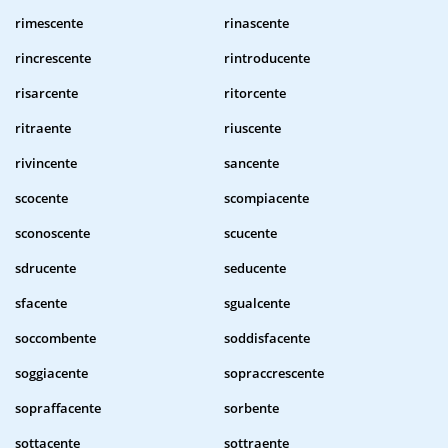
rimescente
rinascente
rincrescente
rintroducente
risarcente
ritorcente
ritraente
riuscente
rivincente
sancente
scocente
scompiacente
sconoscente
scucente
sdrucente
seducente
sfacente
sgualcente
soccombente
soddisfacente
soggiacente
sopraccrescente
sopraffacente
sorbente
sottacente
sottraente