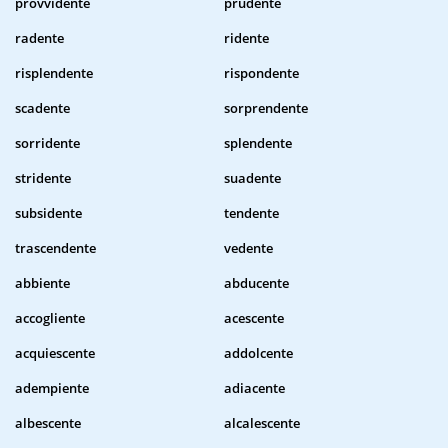
provvidente
prudente
radente
ridente
risplendente
rispondente
scadente
sorprendente
sorridente
splendente
stridente
suadente
subsidente
tendente
trascendente
vedente
abbiente
abducente
accogliente
acescente
acquiescente
addolcente
adempiente
adiacente
albescente
alcalescente