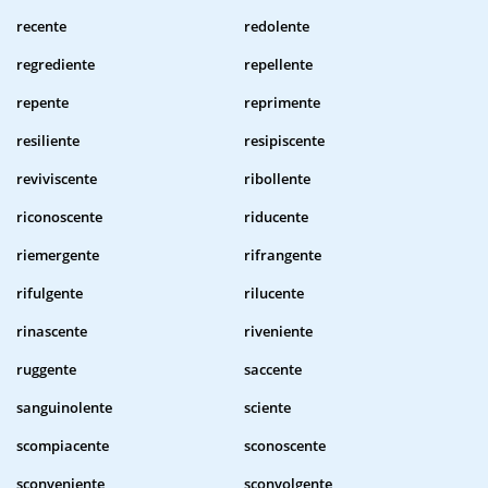
recente
redolente
regrediente
repellente
repente
reprimente
resiliente
resipiscente
reviviscente
ribollente
riconoscente
riducente
riemergente
rifrangente
rifulgente
rilucente
rinascente
riveniente
ruggente
saccente
sanguinolente
sciente
scompiacente
sconoscente
sconveniente
sconvolgente