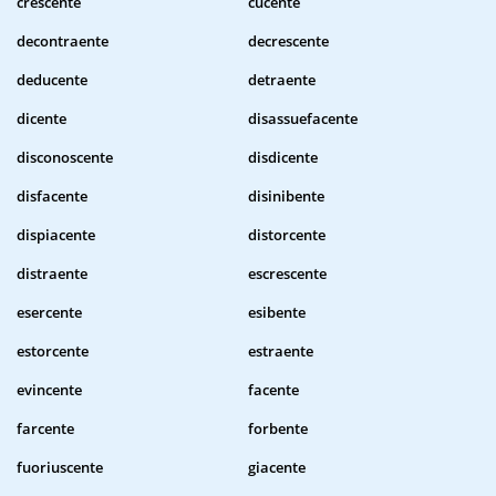
crescente
cucente
decontraente
decrescente
deducente
detraente
dicente
disassuefacente
disconoscente
disdicente
disfacente
disinibente
dispiacente
distorcente
distraente
escrescente
esercente
esibente
estorcente
estraente
evincente
facente
farcente
forbente
fuoriuscente
giacente