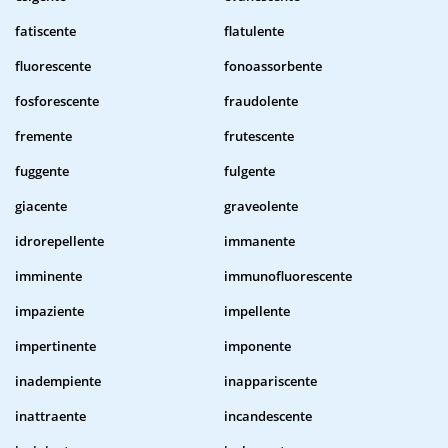
fatiscente
flatulente
fluorescente
fonoassorbente
fosforescente
fraudolente
fremente
frutescente
fuggente
fulgente
giacente
graveolente
idrorepellente
immanente
imminente
immunofluorescente
impaziente
impellente
impertinente
imponente
inadempiente
inappariscente
inattraente
incandescente