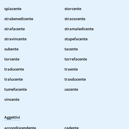
spiacente
storcente
strabenedicente
stracocente
strafacente
stramaledicente
stravincente
stupefacente
subente
tacente
torcente
torrefacente
traducente
traente
tralucente
trasducente
tumefacente
uscente
vincente
Aggettivi
accondiscendente
cadente