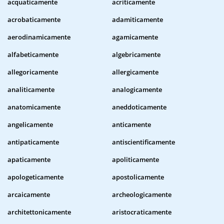
acquaticamente
acriticamente
acrobaticamente
adamiticamente
aerodinamicamente
agamicamente
alfabeticamente
algebricamente
allegoricamente
allergicamente
analiticamente
analogicamente
anatomicamente
aneddoticamente
angelicamente
anticamente
antipaticamente
antiscientificamente
apaticamente
apoliticamente
apologeticamente
apostolicamente
arcaicamente
archeologicamente
architettonicamente
aristocraticamente