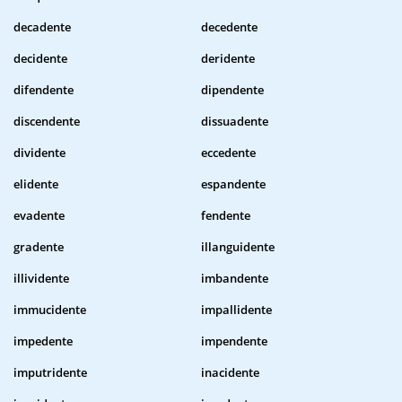
decadente
decedente
decidente
deridente
difendente
dipendente
discendente
dissuadente
dividente
eccedente
elidente
espandente
evadente
fendente
gradente
illanguidente
illividente
imbandente
immucidente
impallidente
impedente
impendente
imputridente
inacidente