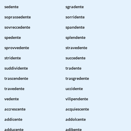
sedente
sgradente
soprassedente
sorridente
sovreccedente
spandente
spedente
splendente
sprovvedente
stravedente
stridente
succedente
suddividente
tradente
trascendente
trasgredente
travedente
uccidente
vedente
vilipendente
accrescente
acquiescente
addicente
addolcente
adducente
adibente