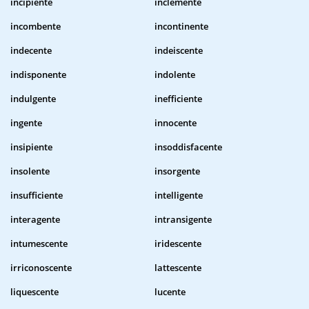
incipiente
inclemente
incombente
incontinente
indecente
indeiscente
indisponente
indolente
indulgente
inefficiente
ingente
innocente
insipiente
insoddisfacente
insolente
insorgente
insufficiente
intelligente
interagente
intransigente
intumescente
iridescente
irriconoscente
lattescente
liquescente
lucente