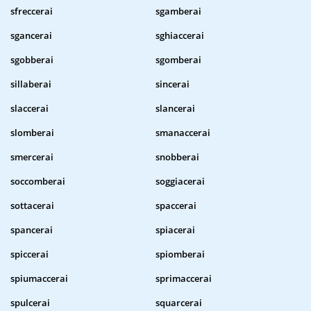
sfreccerai
sgamberai
sgancerai
sghiaccerai
sgobberai
sgomberai
sillaberai
sincerai
slaccerai
slancerai
slomberai
smanaccerai
smercerai
snobberai
soccomberai
soggiacerai
sottacerai
spaccerai
spancerai
spiacerai
spiccerai
spiomberai
spiumaccerai
sprimaccerai
spulcerai
squarcerai