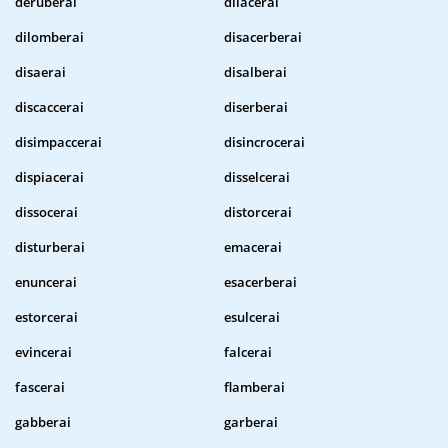
deruberai
dilacerai
dilomberai
disacerberai
disaerai
disalberai
discaccerai
diserberai
disimpaccerai
disincrocerai
dispiacerai
disselcerai
dissocerai
distorcerai
disturberai
emacerai
enuncerai
esacerberai
estorcerai
esulcerai
evincerai
falcerai
fascerai
flamberai
gabberai
garberai