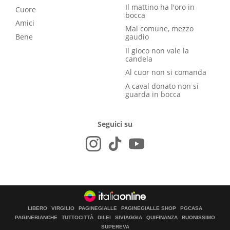
Il mattino ha l'oro in
Cuore
bocca
Amici
Mal comune, mezzo
Bene
gaudio
Il gioco non vale la
candela
Al cuor non si comanda
A caval donato non si
guarda in bocca
Seguici su
LIBERO
VIRGILIO
PAGINEGIALLE
PAGINEGIALLE SHOP
PGCASA
PAGINEBIANCHE
TUTTOCITTÀ
DILEI
SIVIAGGIA
QUIFINANZA
BUONISSIMO
SUPEREVA