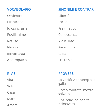
VOCABOLARIO
SINONIMI E CONTRARI
Ossimoro
Libertà
Filantropo
Facile
Idiosincrasia
Pragmatico
Pusillanime
Conoscenza
Refuso
Riassunto
Neofita
Paradigma
Iconoclasta
Gioia
Apotropaico
Tristezza
RIME
PROVERBI
Vita
La verità vien sempre a
galla
Sole
Uomo avvisato, mezzo
Casa
salvato
Mare
Una rondine non fa
primavera
Amore