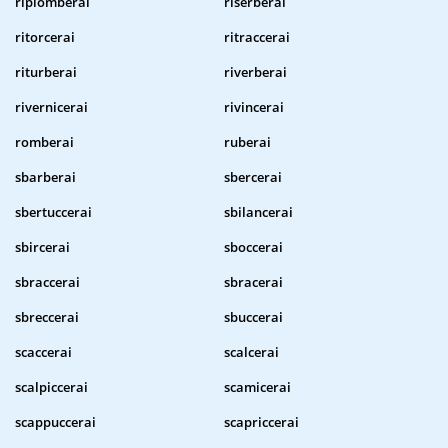
ripiomberai
riserberai
ritorcerai
ritraccerai
riturberai
riverberai
rivernicerai
rivincerai
romberai
ruberai
sbarberai
sbercerai
sbertuccerai
sbilancerai
sbircerai
sboccerai
sbraccerai
sbracerai
sbreccerai
sbuccerai
scaccerai
scalcerai
scalpiccerai
scamicerai
scappuccerai
scapriccerai