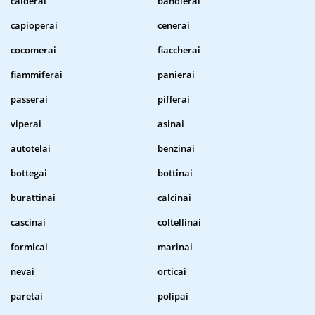
calderai
bandierai
capioperai
cenerai
cocomerai
fiaccherai
fiammiferai
panierai
passerai
pifferai
viperai
asinai
autotelai
benzinai
bottegai
bottinai
burattinai
calcinai
cascinai
coltellinai
formicai
marinai
nevai
orticai
paretai
polipai