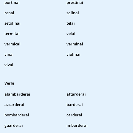
portinai
prestinai
renai
salinai
setolinai
telai
termitai
velai
vermicai
verminai
vinai
violinai
vivai
Verbi
alambarderai
attarderai
azzarderai
barderai
bombarderai
carderai
guarderai
imbarderai