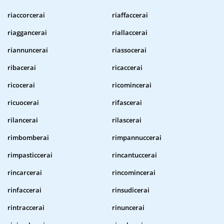
riaccorcerai
riaffaccerai
riaggancerai
riallaccerai
riannuncerai
riassocerai
ribacerai
ricaccerai
ricocerai
ricomincerai
ricuocerai
rifascerai
rilancerai
rilascerai
rimbomberai
rimpannuccerai
rimpasticcerai
rincantuccerai
rincarcerai
rincomincerai
rinfaccerai
rinsudicerai
rintraccerai
rinuncerai