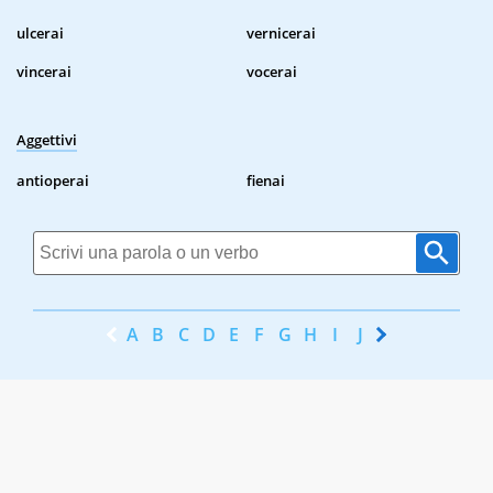
ulcerai
vernicerai
vincerai
vocerai
Aggettivi
antioperai
fienai
A
B
C
D
E
F
G
H
I
J
K
L
M
N