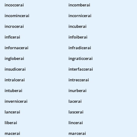
incoccerai
incomberai
incomincerai
incornicerai
incrocerai
incuberai
inficerai
infoiberai
infornacerai
infradicerai
ingloberai
ingraticcerai
insudicerai
interfaccerai
intralcerai
intreccerai
intuberai
inurberai
invernicerai
lacerai
lancerai
lascerai
liberai
lincerai
macerai
marcerai