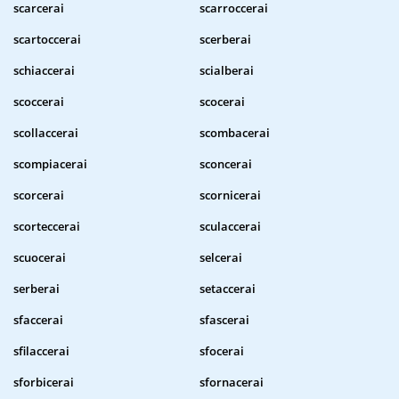
scarcerai
scarroccerai
scartoccerai
scerberai
schiaccerai
scialberai
scoccerai
scocerai
scollaccerai
scombacerai
scompiacerai
sconcerai
scorcerai
scornicerai
scorteccerai
sculaccerai
scuocerai
selcerai
serberai
setaccerai
sfaccerai
sfascerai
sfilaccerai
sfocerai
sforbicerai
sfornacerai