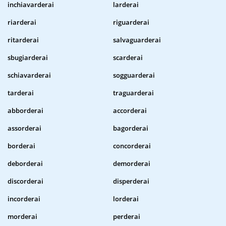
inchiavarderai
larderai
riarderai
riguarderai
ritarderai
salvaguarderai
sbugiarderai
scarderai
schiavarderai
sogguarderai
tarderai
traguarderai
abborderai
accorderai
assorderai
bagorderai
borderai
concorderai
deborderai
demorderai
discorderai
disperderai
incorderai
lorderai
morderai
perderai