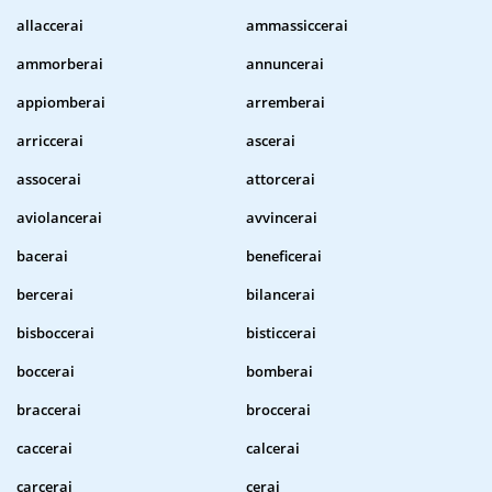
allaccerai
ammassiccerai
ammorberai
annuncerai
appiomberai
arremberai
arriccerai
ascerai
assocerai
attorcerai
aviolancerai
avvincerai
bacerai
beneficerai
bercerai
bilancerai
bisboccerai
bisticcerai
boccerai
bomberai
braccerai
broccerai
caccerai
calcerai
carcerai
cerai