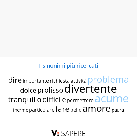
I sinonimi più ricercati
problema
dire
importante
richiesta
attività
divertente
prolisso
dolce
acume
tranquillo
difficile
permettere
amore
fare
particolare
bello
inerme
paura
SAPERE