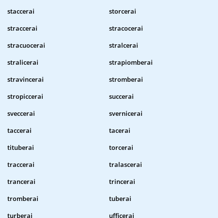
staccerai
storcerai
straccerai
stracocerai
stracuocerai
stralcerai
stralicerai
strapiomberai
stravincerai
stromberai
stropiccerai
succerai
sveccerai
svernicerai
taccerai
tacerai
tituberai
torcerai
traccerai
tralascerai
trancerai
trincerai
tromberai
tuberai
turberai
ufficerai