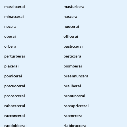
massiccerai
masturberai
minaccerai
nascerai
nocerai
nuocerai
oberai
officerai
orberai
pasticcerai
perturberai
pesticcerai
piacerai
piomberai
pomicerai
preannuncerai
precuocerai
preliberai
procaccerai
pronuncerai
rabbercerai
raccapriccerai
racconcerai
raccorcerai
raddobberai
riabbraccerai