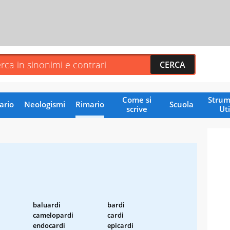
Come si
Strum
ario
Neologismi
Rimario
Scuola
scrive
Uti
baluardi
bardi
camelopardi
cardi
endocardi
epicardi