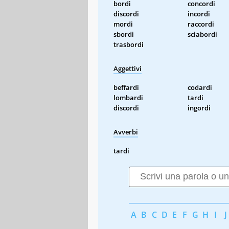
bordi
concordi
discordi
incordi
mordi
raccordi
sbordi
sciabordi
trasbordi
Aggettivi
beffardi
codardi
lombardi
tardi
discordi
ingordi
Avverbi
tardi
A
B
C
D
E
F
G
H
I
J