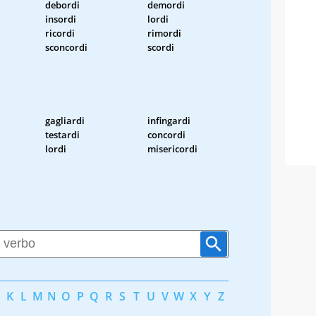
debordi
demordi
insordi
lordi
ricordi
rimordi
sconcordi
scordi
gagliardi
infingardi
testardi
concordi
lordi
misericordi
K
L
M
N
O
P
Q
R
S
T
U
V
W
X
Y
Z