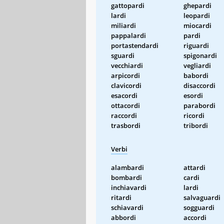
gattopardi
ghepardi
lardi
leopardi
miliardi
miocardi
pappalardi
pardi
portastendardi
riguardi
sguardi
spigonardi
vecchiardi
vegliardi
arpicordi
babordi
clavicordi
disaccordi
esacordi
esordi
ottacordi
parabordi
raccordi
ricordi
trasbordi
tribordi
Verbi
alambardi
attardi
bombardi
cardi
inchiavardi
lardi
ritardi
salvaguardi
schiavardi
sogguardi
abbordi
accordi