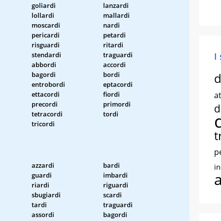
goliardi
lanzardi
lollardi
mallardi
moscardi
nardi
pericardi
petardi
risguardi
ritardi
stendardi
traguardi
I
abbordi
accordi
bagordi
bordi
d
entrobordi
eptacordi
ettacordi
fiordi
at
precordi
primordi
d
tetracordi
tordi
tricordi
t
p
azzardi
bardi
i
guardi
imbardi
riardi
riguardi
sbugiardi
scardi
tardi
traguardi
assordi
bagordi