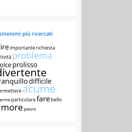
 sinonimi più ricercati
ire
importante
richiesta
problema
tività
prolisso
olce
divertente
ranquillo
difficile
acume
ermettere
fare
particolare
bello
nerme
amore
paura