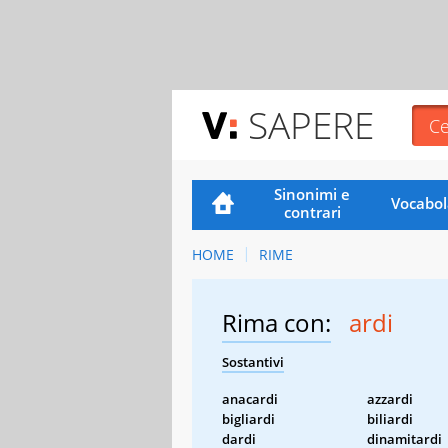
SAPERE
Sinonimi e
Vocabol
contrari
HOME
RIME
Rima con:
ardi
Sostantivi
anacardi
azzardi
bigliardi
biliardi
dardi
dinamitardi