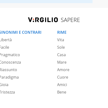
SAPERE
SINONIMI E CONTRARI
RIME
Libertà
Vita
Facile
Sole
Pragmatico
Casa
Conoscenza
Mare
Riassunto
Amore
Paradigma
Cuore
Gioia
Amici
Tristezza
Bene