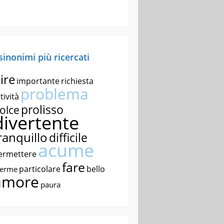
 sinonimi più ricercati
ire
importante
richiesta
problema
tività
prolisso
olce
divertente
ranquillo
difficile
acume
ermettere
fare
particolare
bello
nerme
amore
paura