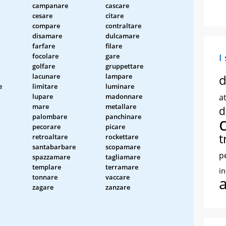
campanare
cascare
cesare
citare
compare
contraltare
disamare
dulcamare
farfare
filare
focolare
gare
I
golfare
gruppettare
lacunare
lampare
d
e
limitare
luminare
lupare
madonnare
at
mare
metallare
d
palombare
panchinare
pecorare
picare
t
retroaltare
rockettare
santabarbare
scopamare
p
spazzamare
tagliamare
templare
terramare
i
tonnare
vaccare
zagare
zanzare