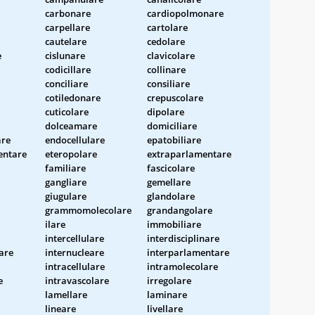
carbonare
cardiopolmonare
carpellare
cartolare
cautelare
cedolare
e
cislunare
clavicolare
codicillare
collinare
conciliare
consiliare
cotiledonare
crepuscolare
cuticolare
dipolare
dolceamare
domiciliare
are
endocellulare
epatobiliare
entare
eteropolare
extraparlamentare
familiare
fascicolare
gangliare
gemellare
giugulare
glandolare
grammomolecolare
grandangolare
ilare
immobiliare
intercellulare
interdisciplinare
are
internucleare
interparlamentare
intracellulare
intramolecolare
e
intravascolare
irregolare
lamellare
laminare
lineare
livellare