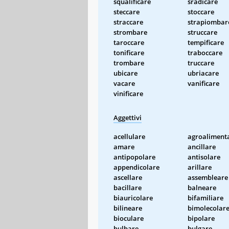
squalificare
sradicare
steccare
stoccare
straccare
strapiombar
strombare
struccare
taroccare
tempificare
tonificare
traboccare
trombare
truccare
ubicare
ubriacare
vacare
vanificare
vinificare
Aggettivi
acellulare
agroaliment
amare
ancillare
antipopolare
antisolare
appendicolare
arillare
ascellare
assembleare
bacillare
balneare
biauricolare
bifamiliare
bilineare
bimolecolar
bioculare
bipolare
bulbare
bulgare