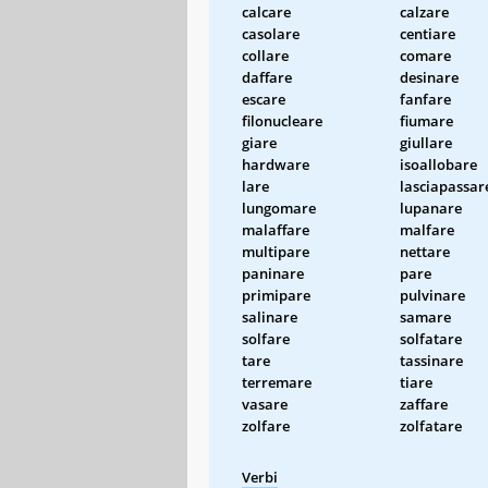
calcare
calzare
casolare
centiare
collare
comare
daffare
desinare
escare
fanfare
filonucleare
fiumare
giare
giullare
hardware
isoallobare
lare
lasciapassar
lungomare
lupanare
malaffare
malfare
multipare
nettare
paninare
pare
primipare
pulvinare
salinare
samare
solfare
solfatare
tare
tassinare
terremare
tiare
vasare
zaffare
zolfare
zolfatare
Verbi