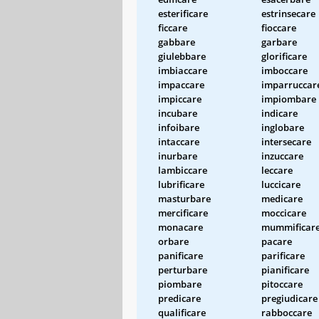
esterificare
estrinsecare
ficcare
fioccare
gabbare
garbare
giulebbare
glorificare
imbiaccare
imboccare
impaccare
imparruccar
impiccare
impiombare
incubare
indicare
infoibare
inglobare
intaccare
intersecare
inurbare
inzuccare
lambiccare
leccare
lubrificare
luccicare
masturbare
medicare
mercificare
moccicare
monacare
mummificar
orbare
pacare
panificare
parificare
perturbare
pianificare
piombare
pitoccare
predicare
pregiudicare
qualificare
rabboccare