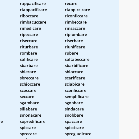
rappacificare
recare
riappacificare
riappiccicare
riboccare
riconficcare
rimbacuccare
rimbeccare
rimedicare
rinsaccare
ripeccare
ripiombare
riseccare
riserbare
riturbare
riunificare
rombare
rubare
salificare
saltabeccare
sbarbare
sbarbificare
sbiecare
sbloccare
sbreccare
scarificare
schioccare
sciabicare
scoccare
sconficcare
seccare
semplificare
sgambare
sgobbare
sillabare
sindacare
smonacare
snobbare
re
sopredificare
spaccare
spiccare
spiccicare
sprecare
spregiudicare