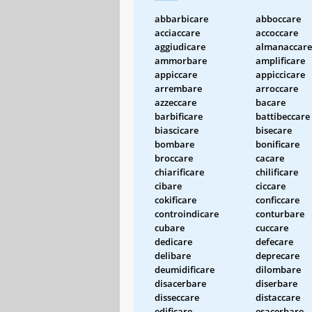
abbarbicare
abboccare
acciaccare
accoccare
aggiudicare
almanaccare
ammorbare
amplificare
appiccare
appiccicare
arrembare
arroccare
azzeccare
bacare
barbificare
battibeccare
biascicare
bisecare
bombare
bonificare
broccare
cacare
chiarificare
chilificare
cibare
ciccare
cokificare
conficcare
controindicare
conturbare
cubare
cuccare
dedicare
defecare
delibare
deprecare
deumidificare
dilombare
disacerbare
diserbare
disseccare
distaccare
edificare
esacerbare