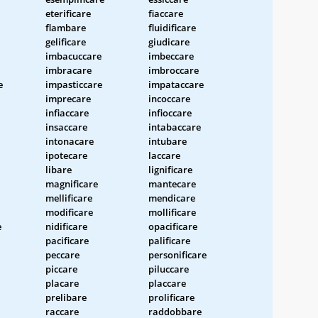
eterificare
fiaccare
flambare
fluidificare
gelificare
giudicare
imbacuccare
imbeccare
imbracare
imbroccare
e
impasticcare
impataccare
imprecare
incoccare
infiaccare
infioccare
insaccare
intabaccare
intonacare
intubare
ipotecare
laccare
libare
lignificare
magnificare
mantecare
mellificare
mendicare
modificare
mollificare
e
nidificare
opacificare
pacificare
palificare
peccare
personificare
piccare
piluccare
placare
placcare
prelibare
prolificare
raccare
raddobbare