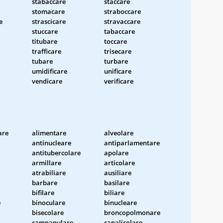
stabaccare
staccare
stomacare
straboccare
e
strascicare
stravaccare
stuccare
tabaccare
titubare
toccare
trafficare
trisecare
tubare
turbare
umidificare
unificare
vendicare
verificare
are
alimentare
alveolare
antinucleare
antiparlamentare
antitubercolare
apolare
armillare
articolare
atrabiliare
ausiliare
barbare
basilare
bifilare
biliare
e
binoculare
binucleare
bisecolare
broncopolmonare
campanulare
canalicolare