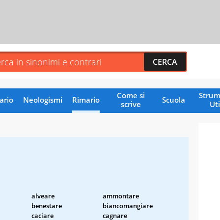
Come si
Strum
ario
Neologismi
Rimario
Scuola
scrive
Uti
alveare
ammontare
benestare
biancomangiare
caciare
cagnare