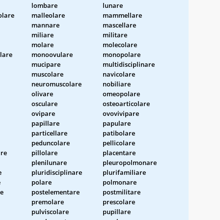
lombare
lunare
lare
malleolare
mammellare
mannare
mascellare
miliare
militare
molare
molecolare
lare
monoovulare
monopolare
mucipare
multidisciplinare
muscolare
navicolare
neuromuscolare
nobiliare
olivare
omeopolare
osculare
osteoarticolare
ovipare
ovovivipare
papillare
papulare
particellare
patibolare
peduncolare
pellicolare
are
pillolare
placentare
plenilunare
pleuropolmonare
e
pluridisciplinare
plurifamiliare
e
polare
polmonare
re
postelementare
postmilitare
premolare
prescolare
pulviscolare
pupillare