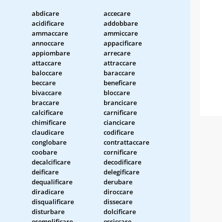
abdicare
accecare
acidificare
addobbare
ammaccare
ammiccare
annoccare
appacificare
appiombare
arrecare
attaccare
attraccare
baloccare
baraccare
beccare
beneficare
bivaccare
bloccare
braccare
brancicare
calcificare
carnificare
chimificare
ciancicare
claudicare
codificare
conglobare
contrattaccare
coobare
cornificare
decalcificare
decodificare
deificare
delegificare
dequalificare
derubare
diradicare
diroccare
disqualificare
dissecare
disturbare
dolcificare
esemplificare
essiccare