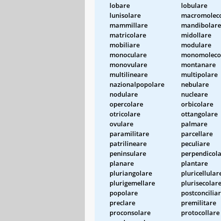
lobare
lobulare
lunisolare
macromoleco
mammillare
mandibolare
matricolare
midollare
mobiliare
modulare
monoculare
monomoleco
monovulare
montanare
multilineare
multipolare
nazionalpopolare
nebulare
nodulare
nucleare
opercolare
orbicolare
otricolare
ottangolare
ovulare
palmare
paramilitare
parcellare
patrilineare
peculiare
peninsulare
perpendicol
planare
plantare
pluriangolare
pluricellular
plurigemellare
plurisecolar
popolare
postconcilia
preclare
premilitare
proconsolare
protocollare