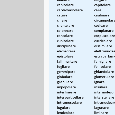
canicolare
capitolare
cardiovascolare
care
catare
caulinare
ciliare
circumpolar
clientelare
cocleare
colonnare
complanare
consolare
corpuscolare
cunicolare
curricolare
disciplinare
dissimilare
elementare
elettronucle
epistolare
estraparlam
fallimentare
famigliare
fogliare
follicolare
gemmipare
ghiandolare
globulare
glomerulare
granulare
ignare
impopolare
insulare
interlineare
intermolecol
interparticellare
interstellare
intramuscolare
intranuclear
iugulare
lagunare
lenticolare
liminare