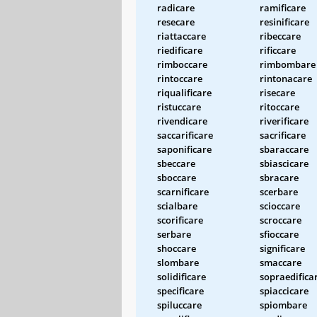
radicare
ramificare
resecare
resinificare
riattaccare
ribeccare
riedificare
rificcare
rimboccare
rimbombare
rintoccare
rintonacare
riqualificare
risecare
ristuccare
ritoccare
rivendicare
riverificare
saccarificare
sacrificare
saponificare
sbaraccare
sbeccare
sbiascicare
sboccare
sbracare
scarnificare
scerbare
scialbare
scioccare
scorificare
scroccare
serbare
sfioccare
shoccare
significare
slombare
smaccare
solidificare
sopraedifica
specificare
spiaccicare
spiluccare
spiombare