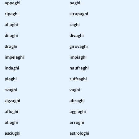
appaghi
paghi
ripaghi
strapaghi
allaghi
caghi
dilaghi
divaghi
draghi
girovaghi
impelaghi
impiaghi
indaghi
naufraghi
piaghi
suffraghi
svaghi
vaghi
zigzaghi
abroghi
affoghi
aggioghi
alloghi
arroghi
asciughi
astrologhi