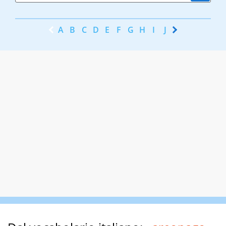
A
B
C
D
E
F
G
H
I
J
K
L
M
N