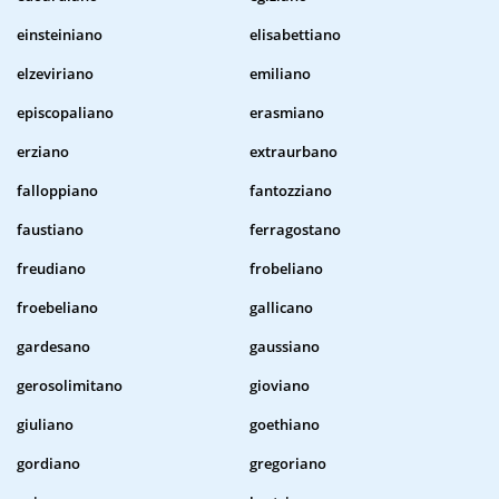
einsteiniano
elisabettiano
elzeviriano
emiliano
episcopaliano
erasmiano
erziano
extraurbano
falloppiano
fantozziano
faustiano
ferragostano
freudiano
frobeliano
froebeliano
gallicano
gardesano
gaussiano
gerosolimitano
gioviano
giuliano
goethiano
gordiano
gregoriano