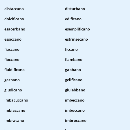
distaccano
disturbano
dolcificano
edificano
esacerbano
esemplificano
essiccano
estrinsecano
fiaccano
ficcano
fioccano
flambano
fluidificano
gabbano
garbano
gelificano
giudicano
giulebbano
imbacuccano
imbeccano
imbiaccano
imboccano
imbracano
imbroccano