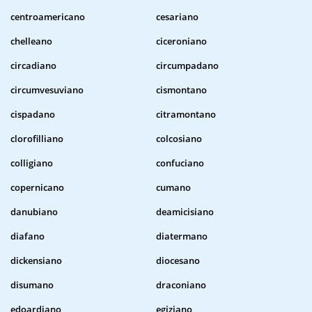
centroamericano
cesariano
chelleano
ciceroniano
circadiano
circumpadano
circumvesuviano
cismontano
cispadano
citramontano
clorofilliano
colcosiano
colligiano
confuciano
copernicano
cumano
danubiano
deamicisiano
diafano
diatermano
dickensiano
diocesano
disumano
draconiano
edoardiano
egiziano