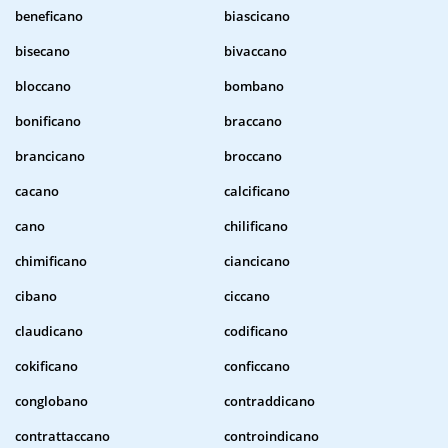
beneficano
biascicano
bisecano
bivaccano
bloccano
bombano
bonificano
braccano
brancicano
broccano
cacano
calcificano
cano
chilificano
chimificano
ciancicano
cibano
ciccano
claudicano
codificano
cokificano
conficcano
conglobano
contraddicano
contrattaccano
controindicano