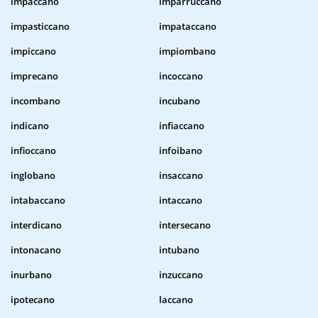
impaccano
imparruccano
impasticcano
impataccano
impiccano
impiombano
imprecano
incoccano
incombano
incubano
indicano
infiaccano
infioccano
infoibano
inglobano
insaccano
intabaccano
intaccano
interdicano
intersecano
intonacano
intubano
inurbano
inzuccano
ipotecano
laccano