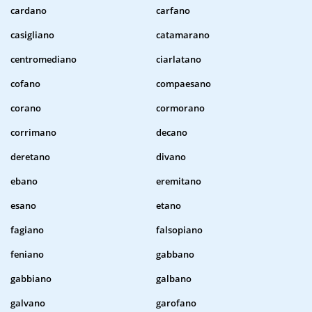
cardano
carfano
casigliano
catamarano
centromediano
ciarlatano
cofano
compaesano
corano
cormorano
corrimano
decano
deretano
divano
ebano
eremitano
esano
etano
fagiano
falsopiano
feniano
gabbano
gabbiano
galbano
galvano
garofano