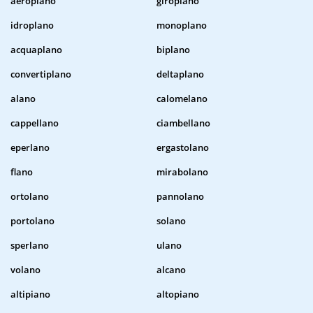
aeroplano
giroplano
idroplano
monoplano
acquaplano
biplano
convertiplano
deltaplano
alano
calomelano
cappellano
ciambellano
eperlano
ergastolano
flano
mirabolano
ortolano
pannolano
portolano
solano
sperlano
ulano
volano
alcano
altipiano
altopiano