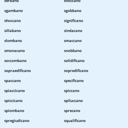
serbano
sfioccano
sgambano
sgobbano
shoccano
significano
sillabano
sindacano
slombano
smaccano
smonacano
snobbano
soccombano
solidificano
sopraedificano
sopredificano
spaccano
specificano
spiaccicano
spiccano
spiccicano
spiluccano
spiombano
sprecano
spregiudicano
squalificano