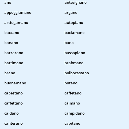
ano
antesignano
appoggiamano
argano
asciugamano
autopiano
baccano
baciamano
banano
bano
barracano
bassopiano
battimano
brahmano
brano
bulbocastano
buonamano
butano
cabestano
caffetano
caffettano
caimano
caldano
campidano
canterano
capitano