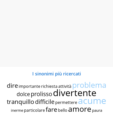
I sinonimi più ricercati
problema
dire
importante
richiesta
attività
divertente
prolisso
dolce
acume
tranquillo
difficile
permettere
amore
fare
particolare
bello
inerme
paura