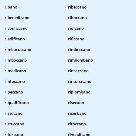
ribano
ribeccano
ribenedicano
riboccano
riconficcano
ridicano
riedificano
rificcano
rimbacuccano
rimbeccano
rimboccano
rimbombano
rimedicano
rinsaccano
rintoccano
rintonacano
ripeccano
ripiombano
riqualificano
risecano
riseccano
riserbano
ristuccano
ritoccano
riturbano
rivendicano