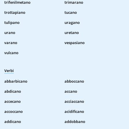
trifenilmetano
trimarano
trottapiano
tucano
tulipano
uragano
urano
uretano
varano
vespasiano
vulcano
Verbi
abbarbicano
abboccano
abdicano
accano
accecano
acciaccano
accoccano
acidificano
addicano
addobbano