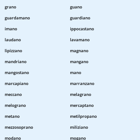
grano
guano
guardamano
guardiano
imano
ippocastano
laudano
lavamano
lipizzano
magnano
mandriano
mangano
mangostano
mano
marcapiano
marranzano
meccano
melagrano
melograno
mercaptano
metano
metilpropano
mezzosoprano
miliziano
modano
mogano