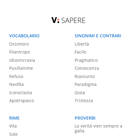
SAPERE
VOCABOLARIO
SINONIMI E CONTRARI
Ossimoro
Libertà
Filantropo
Facile
Idiosincrasia
Pragmatico
Pusillanime
Conoscenza
Refuso
Riassunto
Neofita
Paradigma
Iconoclasta
Gioia
Apotropaico
Tristezza
RIME
PROVERBI
Vita
La verità vien sempre a
galla
Sole