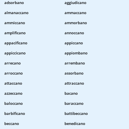
adsorbano
aggiudicano
almanaccano
ammaccano
ammiccano
ammorbano
amplificano
annoccano
appacificano
appiccano
appiccicano
appiombano
arrecano
arrembano
arroccano
assorbano
attaccano
attraccano
azzeccano
bacano
baloccano
baraccano
barbificano
battibeccano
beccano
benedicano