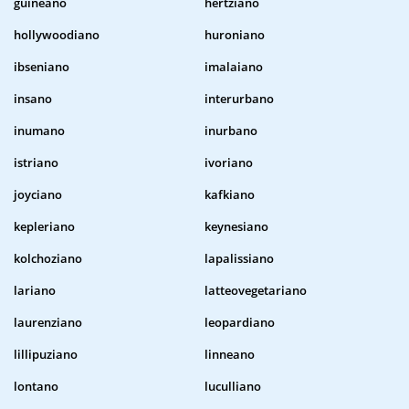
guineano
hertziano
hollywoodiano
huroniano
ibseniano
imalaiano
insano
interurbano
inumano
inurbano
istriano
ivoriano
joyciano
kafkiano
kepleriano
keynesiano
kolchoziano
lapalissiano
lariano
latteovegetariano
laurenziano
leopardiano
lillipuziano
linneano
lontano
luculliano