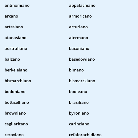
antinomiano
appalachiano
arcano
armoricano
artesiano
arturiano
atanasiano
atermano
australiano
baconiano
balzano
basedowiano
berkeleiano
bimano
bismarchiano
bismarckiano
bodoniano
booleano
botticelliano
brasiliano
browniano
byroniano
cagliaritano
carinziano
cecoviano
cefalorachidiano