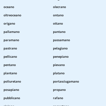
oceano
olecrano
oltreoceano
ontano
origano
ottano
pallamano
pantano
paramano
passamano
pastrano
pelagiano
pellicano
penepiano
pentano
pievano
plantano
platano
poliuretano
portasciugamano
posapiano
propano
pubblicano
rafano