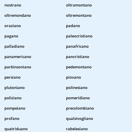
nostrano
oltramontano
oltremondano
oltremontano
oraziano
padano
pagano
paleocristiano
palladiano
panafricano
panamericano
pancristiano
parkinsoniano
pedemontano
persiano
piovano
plutoniano
polinesiano
poliziano
pomeridiano
pompeiano
precolombiano
profano
qualsivogliano
quatriduano
rabelesiano