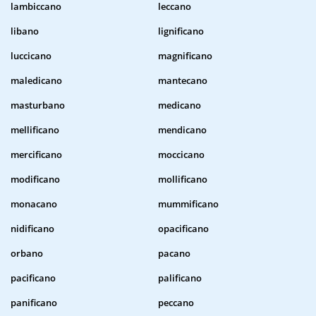
lambiccano
leccano
libano
lignificano
luccicano
magnificano
maledicano
mantecano
masturbano
medicano
mellificano
mendicano
mercificano
moccicano
modificano
mollificano
monacano
mummificano
nidificano
opacificano
orbano
pacano
pacificano
palificano
panificano
peccano