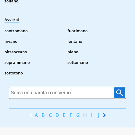
zoliano
Avverbi
contromano
fuorimano
invano
lontano
oltreoceano
piano
soprammano
sottomano
sottotono
A
B
C
D
E
F
G
H
I
J
K
L
M
N