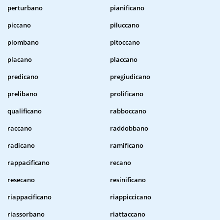
perturbano
pianificano
piccano
piluccano
piombano
pitoccano
placano
placcano
predicano
pregiudicano
prelibano
prolificano
qualificano
rabboccano
raccano
raddobbano
radicano
ramificano
rappacificano
recano
resecano
resinificano
riappacificano
riappiccicano
riassorbano
riattaccano