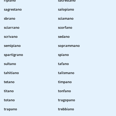
ripiano
sacrestano
sagrestano
salopiano
sbrano
sciamano
sciarrano
scorfano
scrivano
sedano
semipiano
soprammano
spartigrano
spiano
sultano
tafano
tahitiano
talismano
tetano
timpano
titano
tonfano
totano
tragopano
trapano
trebbiano