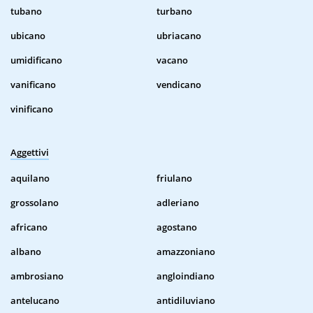
tubano
turbano
ubicano
ubriacano
umidificano
vacano
vanificano
vendicano
vinificano
Aggettivi
aquilano
friulano
grossolano
adleriano
africano
agostano
albano
amazzoniano
ambrosiano
angloindiano
antelucano
antidiluviano