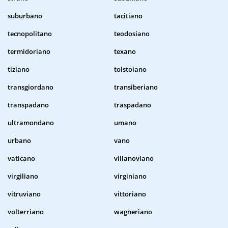
suburbano
tacitiano
tecnopolitano
teodosiano
termidoriano
texano
tiziano
tolstoiano
transgiordano
transiberiano
transpadano
traspadano
ultramondano
umano
urbano
vano
vaticano
villanoviano
virgiliano
virginiano
vitruviano
vittoriano
volterriano
wagneriano