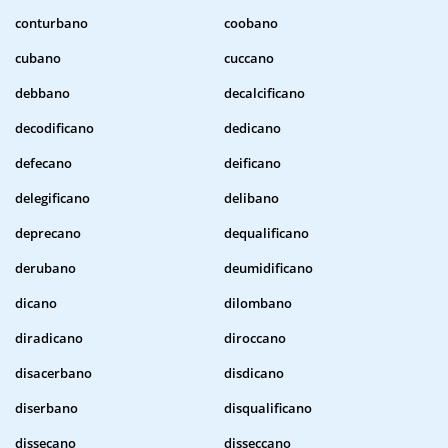
conturbano
coobano
cubano
cuccano
debbano
decalcificano
decodificano
dedicano
defecano
deificano
delegificano
delibano
deprecano
dequalificano
derubano
deumidificano
dicano
dilombano
diradicano
diroccano
disacerbano
disdicano
diserbano
disqualificano
dissecano
disseccano