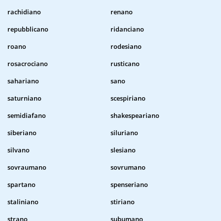
rachidiano
renano
repubblicano
ridanciano
roano
rodesiano
rosacrociano
rusticano
sahariano
sano
saturniano
scespiriano
semidiafano
shakespeariano
siberiano
siluriano
silvano
slesiano
sovraumano
sovrumano
spartano
spenseriano
staliniano
stiriano
strano
subumano