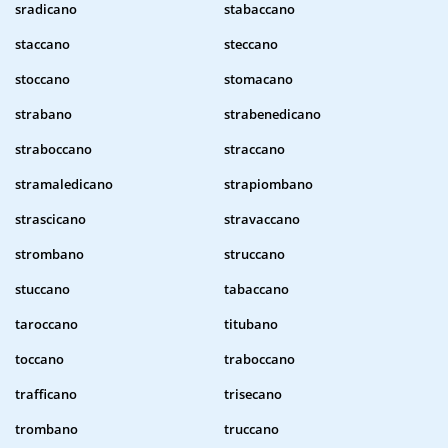
sradicano
stabaccano
staccano
steccano
stoccano
stomacano
strabano
strabenedicano
straboccano
straccano
stramaledicano
strapiombano
strascicano
stravaccano
strombano
struccano
stuccano
tabaccano
taroccano
titubano
toccano
traboccano
trafficano
trisecano
trombano
truccano