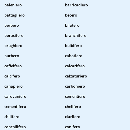
baleniero
barricadiero
battagliero
becero
berbero
bilatero
boracifero
branchifero
brughiero
bulbifero
burbero
cabotiero
caffeifero
calcarifero
calcifero
calzaturiero
canapiero
carboniero
carovaniero
cementiero
cementifero
chelifero
chilifero
ciarliero
conchilifero
conifero