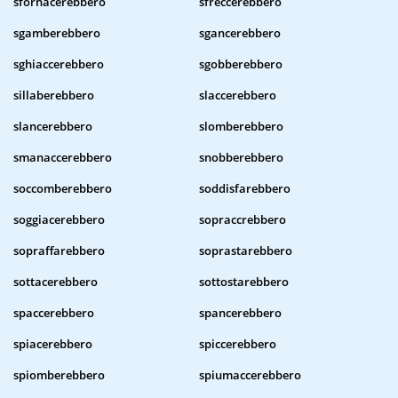
sfornacerebbero
sfreccerebbero
sgamberebbero
sgancerebbero
sghiaccerebbero
sgobberebbero
sillaberebbero
slaccerebbero
slancerebbero
slomberebbero
smanaccerebbero
snobberebbero
soccomberebbero
soddisfarebbero
soggiacerebbero
sopraccrebbero
sopraffarebbero
soprastarebbero
sottacerebbero
sottostarebbero
spaccerebbero
spancerebbero
spiacerebbero
spiccerebbero
spiomberebbero
spiumaccerebbero