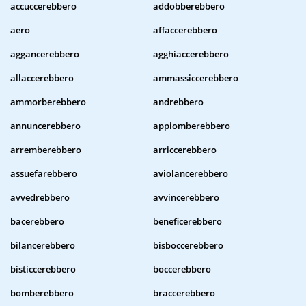
accuccerebbero
addobberebbero
aero
affaccerebbero
aggancerebbero
agghiaccerebbero
allaccerebbero
ammassiccerebbero
ammorberebbero
andrebbero
annuncerebbero
appiomberebbero
arremberebbero
arriccerebbero
assuefarebbero
aviolancerebbero
avvedrebbero
avvincerebbero
bacerebbero
beneficerebbero
bilancerebbero
bisboccerebbero
bisticcerebbero
boccerebbero
bomberebbero
braccerebbero