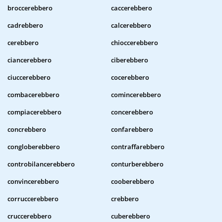
broccerebbero
caccerebbero
cadrebbero
calcerebbero
cerebbero
chioccerebbero
ciancerebbero
ciberebbero
ciuccerebbero
cocerebbero
combacerebbero
comincerebbero
compiacerebbero
concerebbero
concrebbero
confarebbero
congloberebbero
contraffarebbero
controbilancerebbero
conturberebbero
convincerebbero
cooberebbero
corruccerebbero
crebbero
cruccerebbero
cuberebbero