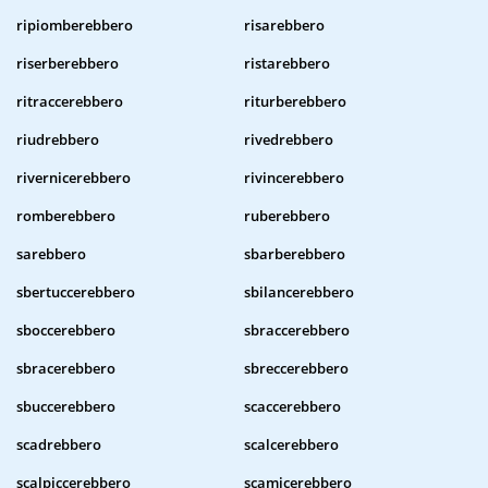
ripiomberebbero
risarebbero
riserberebbero
ristarebbero
ritraccerebbero
riturberebbero
riudrebbero
rivedrebbero
rivernicerebbero
rivincerebbero
romberebbero
ruberebbero
sarebbero
sbarberebbero
sbertuccerebbero
sbilancerebbero
sboccerebbero
sbraccerebbero
sbracerebbero
sbreccerebbero
sbuccerebbero
scaccerebbero
scadrebbero
scalcerebbero
scalpiccerebbero
scamicerebbero