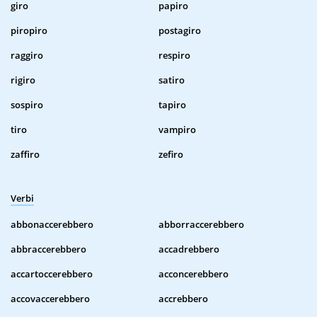
giro
papiro
piropiro
postagiro
raggiro
respiro
rigiro
satiro
sospiro
tapiro
tiro
vampiro
zaffiro
zefiro
Verbi
abbonaccerebbero
abborraccerebbero
abbraccerebbero
accadrebbero
accartoccerebbero
acconcerebbero
accovaccerebbero
accrebbero