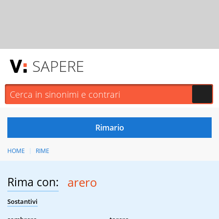
SAPERE
HOME
RIME
Rima con:
arero
Sostantivi