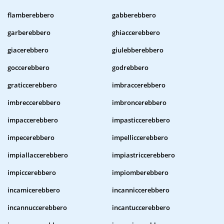
flamberebbero
gabberebbero
garberebbero
ghiaccerebbero
giacerebbero
giulebberebbero
goccerebbero
godrebbero
graticcerebbero
imbraccerebbero
imbreccerebbero
imbroncerebbero
impaccerebbero
impasticcerebbero
impecerebbero
impelliccerebbero
impiallaccerebbero
impiastriccerebbero
impiccerebbero
impiomberebbero
incamicerebbero
incanniccerebbero
incannuccerebbero
incantuccerebbero