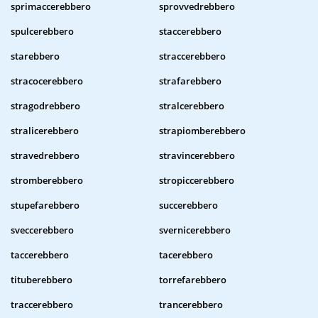
sprimaccerebbero
sprovvedrebbero
spulcerebbero
staccerebbero
starebbero
straccerebbero
stracocerebbero
strafarebbero
stragodrebbero
stralcerebbero
stralicerebbero
strapiomberebbero
stravedrebbero
stravincerebbero
stromberebbero
stropiccerebbero
stupefarebbero
succerebbero
sveccerebbero
svernicerebbero
taccerebbero
tacerebbero
tituberebbero
torrefarebbero
traccerebbero
trancerebbero