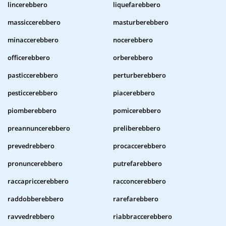
lincerebbero
liquefarebbero
massiccerebbero
masturberebbero
minaccerebbero
nocerebbero
officerebbero
orberebbero
pasticcerebbero
perturberebbero
pesticcerebbero
piacerebbero
piomberebbero
pomicerebbero
preannuncerebbero
preliberebbero
prevedrebbero
procaccerebbero
pronuncerebbero
putrefarebbero
raccapriccerebbero
racconcerebbero
raddobberebbero
rarefarebbero
ravvedrebbero
riabbraccerebbero