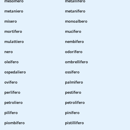
mesomero
metallifero
metaniero
metanifero
misero
monoalbero
mortifero
mucifero
mulattiero
nembifero
nero
odorifero
oleifero
ombrellifero
ospedaliero
ossifero
ovifero
palmifero
perlifero
pestifero
petroliero
petrolifero
pilifero
pinifero
piombifero
pistillifero