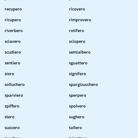
recupero
ricovero
ricupero
rimprovero
riverbero
rotifero
sciavero
sciopero
scudiero
semialbero
sentiero
sguattero
siero
signifero
solluchero
spargizucchero
sparviero
sperpero
spiffero
spolvero
stero
sughero
suocero
tallero