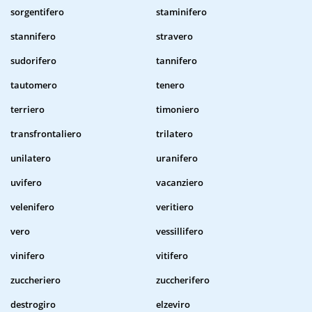
sorgentifero
staminifero
stannifero
stravero
sudorifero
tannifero
tautomero
tenero
terriero
timoniero
transfrontaliero
trilatero
unilatero
uranifero
uvifero
vacanziero
velenifero
veritiero
vero
vessillifero
vinifero
vitifero
zuccheriero
zuccherifero
destrogiro
elzeviro